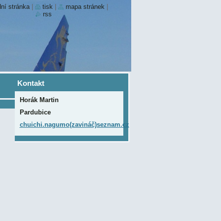
ní stránka
|
tisk
|
mapa stránek
|
rss
Kontakt
Horák Martin
Pardubice
chuichi.nagumo(zavináč)seznam.cz