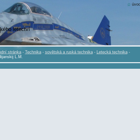
úvod
kého letectví
dní stránka
-
Technika
-
sovětská a ruská technika
-
Letecká technika
-
ijanskij L.M.