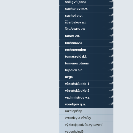
snii gvf (oos)
suchanov m.v.
suchoj p.o.
ščerbakov a.j.
ševčenko v.v.
tairov v.k.
technoavia
technoregion
tomaševič d.l.
tumenecotrans
tupolev a.n.
uzga
vězeňská okb-1
vězeňská okb-2
vachmistrov v.s.
vorobjov g.n.
raketoplány
vrtulníky a vírníky
výzbroj+podvěs.vybavení
vzducholodě