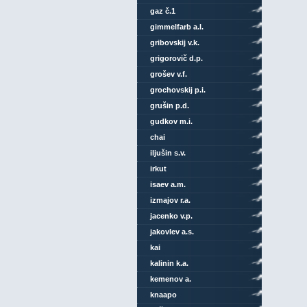
gaz č.1
gimmelfarb a.l.
gribovskij v.k.
grigorovič d.p.
grošev v.f.
grochovskij p.i.
grušin p.d.
gudkov m.i.
chai
iljušin s.v.
irkut
isaev a.m.
izmajov r.a.
jacenko v.p.
jakovlev a.s.
kai
kalinin k.a.
kemenov a.
knaapo