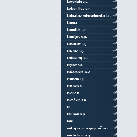
kočerigin s.a.
kolesnikov d.n.
kolpakov-mirošničenko l.d.
komta
kopejkin a.n.
koroljov s.p.
kostikov a.g.
kozlov s.g.
kričevskij s.s.
krylov a.a.
kučerenko b.v.
kurbala l.p.
kuzmin s.i.
laville h.
lavočkin s.a.
lii
lisunov b.p.
mai
mikojan a.i. a gurjevič m.i.
michelson n.g.