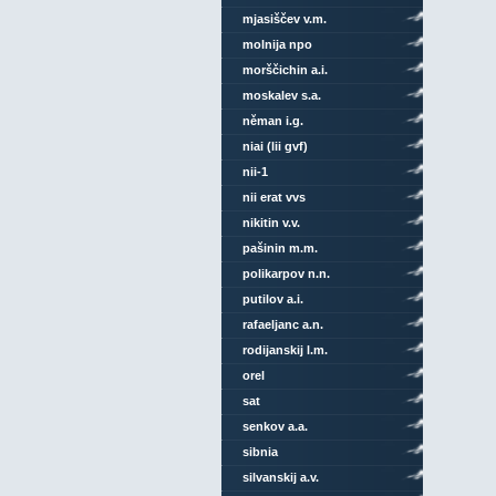
mjasiščev v.m.
molnija npo
morščichin a.i.
moskalev s.a.
něman i.g.
niai (lii gvf)
nii-1
nii erat vvs
nikitin v.v.
pašinin m.m.
polikarpov n.n.
putilov a.i.
rafaeljanc a.n.
rodijanskij l.m.
orel
sat
senkov a.a.
sibnia
silvanskij a.v.