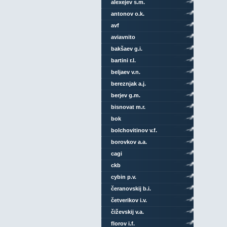
alexejev s.m.
antonov o.k.
avf
aviavnito
bakšaev g.i.
bartini r.l.
beljaev v.n.
bereznjak a.j.
berjev g.m.
bisnovat m.r.
bok
bolchovitinov v.f.
borovkov a.a.
cagi
ckb
cybin p.v.
čeranovskij b.i.
četverikov i.v.
čiževskij v.a.
florov i.f.