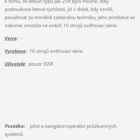
k tomu, že letoun typu Jak-25R bylo možné, díky
podzvukové letové rychlosti, již v době, kdy vznikl,
považovat za morálně zastaralou techniku, jeho produkce se
nakonec omezila na oněch 10 strojů ověřovací série.
Verze
:
-
Vyrobeno
:
10 strojů ověřovací série
Uživatelé
:
pouze SSSR
Posádka:
pilot a navigátor/operátor průzkumných
systémů