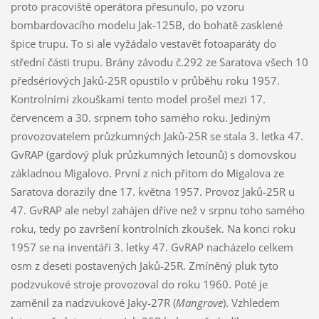
proto pracoviště operátora přesunulo, po vzoru
bombardovacího modelu Jak-125B, do bohatě zasklené
špice trupu. To si ale vyžádalo vestavět fotoaparáty do
střední části trupu. Brány závodu č.292 ze Saratova všech 10
předsériových Jaků-25R opustilo v průběhu roku 1957.
Kontrolními zkouškami tento model prošel mezi 17.
červencem a 30. srpnem toho samého roku. Jediným
provozovatelem průzkumných Jaků-25R se stala 3. letka 47.
GvRAP (gardový pluk průzkumných letounů) s domovskou
základnou Migalovo. První z nich přitom do Migalova ze
Saratova dorazily dne 17. května 1957. Provoz Jaků-25R u
47. GvRAP ale nebyl zahájen dříve než v srpnu toho samého
roku, tedy po završení kontrolních zkoušek. Na konci roku
1957 se na inventáři 3. letky 47. GvRAP nacházelo celkem
osm z deseti postavených Jaků-25R. Zmíněný pluk tyto
podzvukové stroje provozoval do roku 1960. Poté je
zaměnil za nadzvukové Jaky-27R (
Mangrove
). Vzhledem