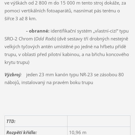
ve výškách od 2 800 m do 15 000 m tento stroj dokáže, za
pomoci vertikálních fotoaparátů, nasnímat pás terénu o
šířce 3 až 8 km.
- obranné:
identifikační systém „vlastní-cizí“ typu
SRO-2 Chrom (
Odd Rods
) (dvě sestavy tří drobných nestejně
velkých tyčových antén umístěné po jedné na hřbetu přídě
trupu, v oblasti před pilotní kabinou, a na břichu koncového
krytu trupu)
Výzbroj:
jeden 23 mm kanón typu NR-23 se zásobou 80
nábojů, instalovaný na pravém boku trupu
TTD:
Rozpětí křídla:
10,96 m