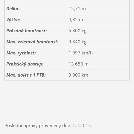
Délka:
15,71 m
Výška:
4,32 m
Prázdná hmotnost:
5 800 kg
Max. vzletová hmotnost:
9 840 kg
Max. rychlost:
1 097 km/h
Praktický dostup:
13 650 m
Max. dolet s 1 PTB:
3 000 km
Poslední úpravy provedeny dne: 1.2.2015