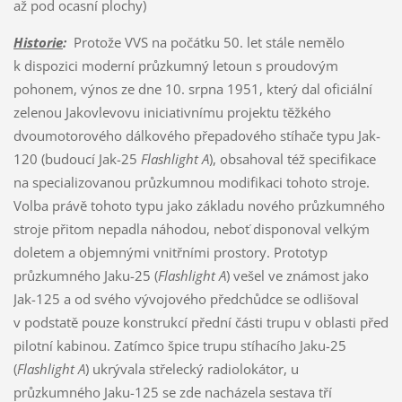
až pod ocasní plochy)
Historie
:
Protože VVS na počátku 50. let stále nemělo
k dispozici moderní průzkumný letoun s proudovým
pohonem, výnos ze dne 10. srpna 1951, který dal oficiální
zelenou Jakovlevovu iniciativnímu projektu těžkého
dvoumotorového dálkového přepadového stíhače typu Jak-
120 (budoucí Jak-25
Flashlight A
), obsahoval též specifikace
na specializovanou průzkumnou modifikaci tohoto stroje.
Volba právě tohoto typu jako základu nového průzkumného
stroje přitom nepadla náhodou, neboť disponoval velkým
doletem a objemnými vnitřními prostory. Prototyp
průzkumného Jaku-25 (
Flashlight A
) vešel ve známost jako
Jak-125 a od svého vývojového předchůdce se odlišoval
v podstatě pouze konstrukcí přední části trupu v oblasti před
pilotní kabinou. Zatímco špice trupu stíhacího Jaku-25
(
Flashlight A
) ukrývala střelecký radiolokátor, u
průzkumného Jaku-125 se zde nacházela sestava tří