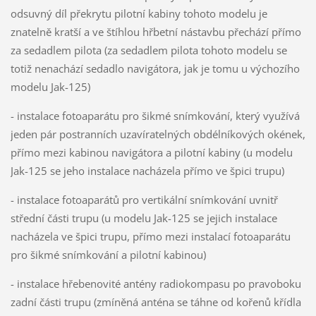
odsuvný díl překrytu pilotní kabiny tohoto modelu je
znatelně kratší a ve štíhlou hřbetní nástavbu přechází přímo
za sedadlem pilota (za sedadlem pilota tohoto modelu se
totiž nenachází sedadlo navigátora, jak je tomu u výchozího
modelu Jak-125)
- instalace fotoaparátu pro šikmé snímkování, který využívá
jeden pár postranních uzavíratelných obdélníkových okének,
přímo mezi kabinou navigátora a pilotní kabiny (u modelu
Jak-125 se jeho instalace nacházela přímo ve špici trupu)
- instalace fotoaparátů pro vertikální snímkování uvnitř
střední části trupu (u modelu Jak-125 se jejich instalace
nacházela ve špici trupu, přímo mezi instalací fotoaparátu
pro šikmé snímkování a pilotní kabinou)
- instalace hřebenovité antény radiokompasu po pravoboku
zadní části trupu (zmíněná anténa se táhne od kořenů křídla