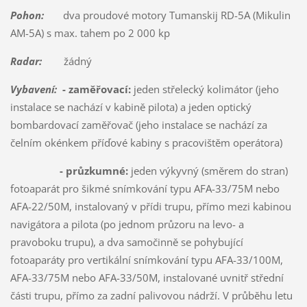
Pohon:
dva proudové motory Tumanskij RD-5A (Mikulin
AM-5A) s max. tahem po 2 000 kp
Radar:
žádný
Vybavení:
- zaměřovací:
jeden střelecký kolimátor (jeho
instalace se nachází v kabině pilota) a jeden optický
bombardovací zaměřovač (jeho instalace se nachází za
čelním okénkem příďové kabiny s pracovištěm operátora)
- průzkumné:
jeden výkyvný (směrem do stran)
fotoaparát pro šikmé snímkování typu AFA-33/75M nebo
AFA-22/50M, instalovaný v přídi trupu, přímo mezi kabinou
navigátora a pilota (po jednom průzoru na levo- a
pravoboku trupu), a dva samočinně se pohybující
fotoaparáty pro vertikální snímkování typu AFA-33/100M,
AFA-33/75M nebo AFA-33/50M, instalované uvnitř střední
části trupu, přímo za zadní palivovou nádrží. V průběhu letu