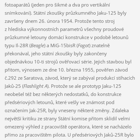
fotoaparátů (jeden pro šikmé a dva pro vertikální
snímkování). Státní zkoušky průzkumného Jaku-125 byly
završeny dnem 26. února 1954. Protože tento stroj
z hlediska výkonnostních parametrů všechny proudové
průzkumné letouny domácí konstrukce v podobě letounů
typu Il-28R (
Beagle
) a MiG-15bisR (
Fagot
) znatelně
překonával, jeho státní zkoušky byly zakončeny
objednávkou 10-ti strojů ověřovací série. Jejich stavbou byl
přitom, výnosem ze dne 10. března 1955, pověřen závod
č.292 ze Saratova, závod, který se zabýval produkcí stíhacích
Jaků-25 (
Flashlight A
). Protože se ale prototyp Jaku-125
neobešel též bez některých nedostatků, do konstrukce
předsériových letounů, které vešly ve známost pod
označením Jak-25R, byly vneseny některé změny. Zdaleka
největší kritiku ze strany Státní komise přitom sklidil velmi
omezený výhled z pracoviště operátora, které se nacházelo
přímo za pracovištěm pilota. U předsériových Jaků-25R bylo