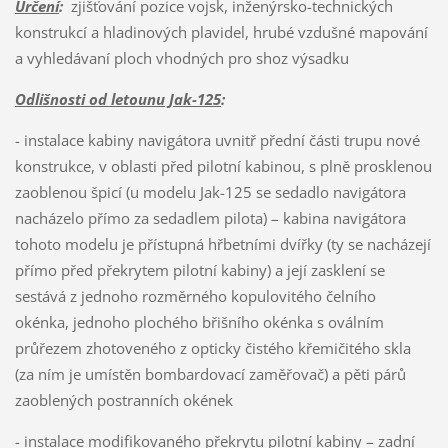
Určení
:
zjišťování pozice vojsk, inženýrsko-technických
konstrukcí a hladinových plavidel, hrubé vzdušné mapování
a vyhledávaní ploch vhodných pro shoz výsadku
Odlišnosti od letounu Jak-125
:
- instalace kabiny navigátora uvnitř přední části trupu nové
konstrukce, v oblasti před pilotní kabinou, s plně prosklenou
zaoblenou špicí (u modelu Jak-125 se sedadlo navigátora
nacházelo přímo za sedadlem pilota) – kabina navigátora
tohoto modelu je přístupná hřbetními dvířky (ty se nacházejí
přímo před překrytem pilotní kabiny) a její zasklení se
sestává z jednoho rozměrného kopulovitého čelního
okénka, jednoho plochého břišního okénka s oválním
průřezem zhotoveného z opticky čistého křemičitého skla
(za ním je umístěn bombardovací zaměřovač) a pěti párů
zaoblených postranních okének
- instalace modifikovaného překrytu pilotní kabiny – zadní