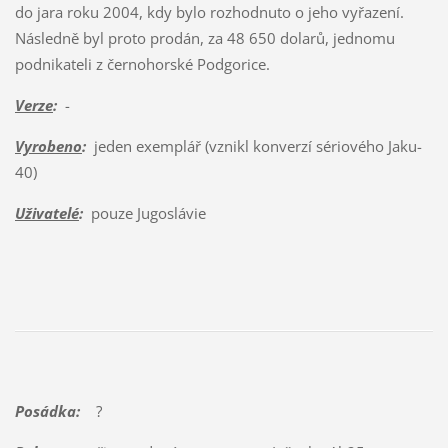
do jara roku 2004, kdy bylo rozhodnuto o jeho vyřazení.
Následně byl proto prodán, za 48 650 dolarů, jednomu
podnikateli z černohorské Podgorice.
Verze
:
-
Vyrobeno
:
jeden exemplář (vznikl konverzí sériového Jaku-
40)
Uživatelé
:
pouze Jugoslávie
Posádka:
?