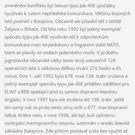
zmíněném konfliktu byl letoun typu Jak-40E zpočátku
využíván k rušení nepřátelské komunikace. Většinu bojových
letů podnikl z Batajnice. Občasně ale působil též z letiště
Željava u Bihače. Od léta roku 1992 byl jediný exemplář
speciálu typu Jak-40E využíván též k odposlechům
komunikace mezi torpédoborci a fregatami států NATO,
které se plavily ve vodách Jaderského moře. V průběhu
jugoslávské občanské války tento stroj uskutečnil 128
operačních letů s celkovou délkou trvání 276 hodin a 45
minut. Dne 1. září 1992 byla 678. mae 138. trabr zrušena a
jediný exemplář speciálu typu Jak-40E přidělen oddělení pro
ELINT a REB spadající pod tu samou dopravní leteckou
brigádu. V roce 1997 byla ale zrušena též 138. trabr. Ještě
ten samý rok se proto tento stroj ocitl u 677. trae (dopravní
letka). Krátce nato, v roce 1998, ale byl, kuli úplnému
vyčerpání meziopravního resursu, uzemněn v areálu letecké
základny Batajnice. Zde přitom postával zcela bez využití až