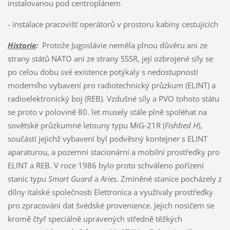
instalovanou pod centroplánem
- instalace pracovišť operátorů v prostoru kabiny cestujících
Historie
:
Protože Jugoslávie neměla plnou důvěru ani ze
strany států NATO ani ze strany SSSR, její ozbrojené síly se
po celou dobu své existence potýkaly s nedostupností
moderního vybavení pro radiotechnický průzkum (ELINT) a
radioelektronický boj (REB). Vzdušné síly a PVO tohoto státu
se proto v polovině 80. let musely stále plně spoléhat na
sovětské průzkumné letouny typu MiG-21R (
Fishbed H
),
součástí jejichž vybavení byl podvěsný kontejner s ELINT
aparaturou, a pozemní stacionární a mobilní prostředky pro
ELINT a REB. V roce 1986 bylo proto schváleno pořízení
stanic typu
Smart Guard
a
Aries
. Zmíněné stanice pocházely z
dílny italské společnosti Elettronica a využívaly prostředky
pro zpracování dat švédské provenience. Jejich nosičem se
kromě čtyř speciálně upravených středně těžkých