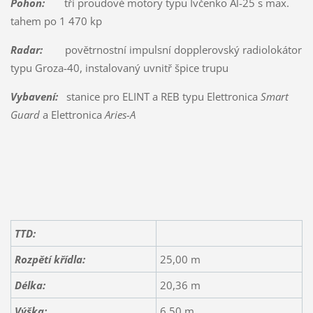
Pohon:
tři proudové motory typu Ivčenko Al-25 s max.
tahem po 1 470 kp
Radar:
povětrnostní impulsní dopplerovský radiolokátor
typu Groza-40, instalovaný uvnitř špice trupu
Vybavení:
stanice pro ELINT a REB typu Elettronica
Smart
Guard
a Elettronica
Aries-A
TTD:
Rozpětí křídla:
25,00 m
Délka:
20,36 m
Výška:
6,50 m