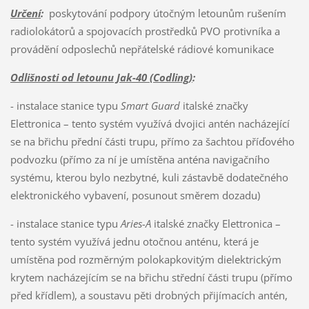
Určení
:
poskytování podpory útočným letounům rušením
radiolokátorů a spojovacích prostředků PVO protivníka a
provádění odposlechů nepřátelské rádiové komunikace
Odlišnosti od letounu Jak-40 (Codling)
:
- instalace stanice typu
Smart Guard
italské značky
Elettronica – tento systém využívá dvojici antén nacházející
se na břichu přední části trupu, přímo za šachtou příďového
podvozku (přímo za ní je umístěna anténa navigačního
systému, kterou bylo nezbytné, kuli zástavbě dodatečného
elektronického vybavení, posunout směrem dozadu)
- instalace stanice typu
Aries-A
italské značky Elettronica –
tento systém využívá jednu otočnou anténu, která je
umístěna pod rozměrným polokapkovitým dielektrickým
krytem nacházejícím se na břichu střední části trupu (přímo
před křídlem), a soustavu pěti drobných přijímacích antén,