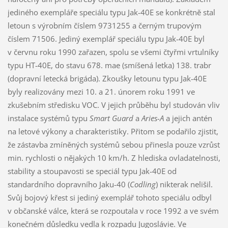
jediného exempláře speciálu typu Jak-40E se konkrétně stal
letoun s výrobním číslem 9731255 a černým trupovým
číslem 71506. Jediný exemplář speciálu typu Jak-40E byl
v červnu roku 1990 zařazen, spolu se všemi čtyřmi vrtulníky
typu HT-40E, do stavu 678. mae (smíšená letka) 138. trabr
(dopravní letecká brigáda). Zkoušky letounu typu Jak-40E
byly realizovány mezi 10. a 21. únorem roku 1991 ve
zkušebním středisku VOC. V jejich průběhu byl studován vliv
instalace systémů typu
Smart Guard
a
Aries-A
a jejich antén
na letové výkony a charakteristiky. Přitom se podařilo zjistit,
že zástavba zmíněných systémů sebou přinesla pouze vzrůst
min. rychlosti o nějakých 10 km/h. Z hlediska ovladatelnosti,
stability a stoupavosti se speciál typu Jak-40E od
standardního dopravního Jaku-40 (
Codling
) nikterak nelišil.
Svůj bojový křest si jediný exemplář tohoto speciálu odbyl
v občanské válce, která se rozpoutala v roce 1992 a ve svém
konečném důsledku vedla k rozpadu Jugoslávie. Ve