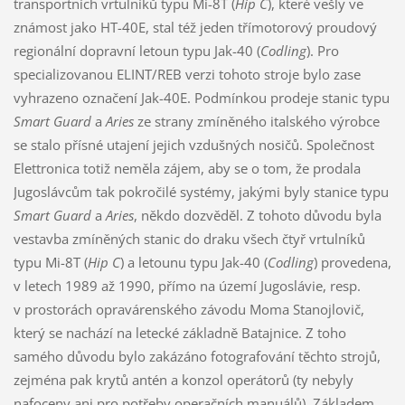
transportních vrtulníků typu Mi-8T (
Hip C
), které vešly ve
známost jako HT-40E, stal též jeden třímotorový proudový
regionální dopravní letoun typu Jak-40 (
Codling
). Pro
specializovanou ELINT/REB verzi tohoto stroje bylo zase
vyhrazeno označení Jak-40E. Podmínkou prodeje stanic typu
Smart Guard
a
Aries
ze strany zmíněného italského výrobce
se stalo přísné utajení jejich vzdušných nosičů. Společnost
Elettronica totiž neměla zájem, aby se o tom, že prodala
Jugoslávcům tak pokročilé systémy, jakými byly stanice typu
Smart Guard
a
Aries
, někdo dozvěděl. Z tohoto důvodu byla
vestavba zmíněných stanic do draku všech čtyř vrtulníků
typu Mi-8T (
Hip C
) a letounu typu Jak-40 (
Codling
) provedena,
v letech 1989 až 1990, přímo na území Jugoslávie, resp.
v prostorách opravárenského závodu Moma Stanojlovič,
který se nachází na letecké základně Batajnice. Z toho
samého důvodu bylo zakázáno fotografování těchto strojů,
zejména pak krytů antén a konzol operátorů (ty nebyly
nafoceny ani pro potřeby operačních manuálů). Základem