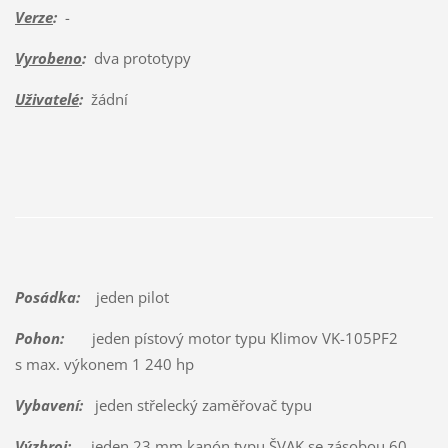
Verze
:
-
Vyrobeno
:
dva prototypy
Uživatelé
:
žádní
Posádka:
jeden pilot
Pohon:
jeden pístový motor typu Klimov VK-105PF2
s max. výkonem 1 240 hp
Vybavení:
jeden střelecký zaměřovač typu
Výzbroj:
jeden 23 mm kanón typu ŠVAK se zásobou 60