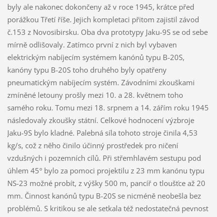
byly ale nakonec dokončeny až v roce 1945, krátce před
porážkou Třetí říše. Jejich kompletaci přitom zajistil závod
č.153 z Novosibirsku. Oba dva prototypy Jaku-9S se od sebe
mírně odlišovaly. Zatímco první z nich byl vybaven
elektrickým nabíjecím systémem kanónů typu B-20S,
kanóny typu B-20S toho druhého byly opatřeny
pneumatickým nabíjecím systém. Závodními zkouškami
zmíněné letouny prošly mezi 10. a 28. květnem toho
samého roku. Tomu mezi 18. srpnem a 14. zářím roku 1945
následovaly zkoušky státní. Celkové hodnocení výzbroje
Jaku-9S bylo kladné. Palebná síla tohoto stroje činila 4,53
kg/s, což z něho činilo účinný prostředek pro ničení
vzdušných i pozemních cílů. Při střemhlavém sestupu pod
úhlem 45° bylo za pomoci projektilu z 23 mm kanónu typu
NS-23 možné probít, z výšky 500 m, pancíř o tloušťce až 20
mm. Činnost kanónů typu B-20S se nicméně neobešla bez
problémů. S kritikou se ale setkala též nedostatečná pevnost