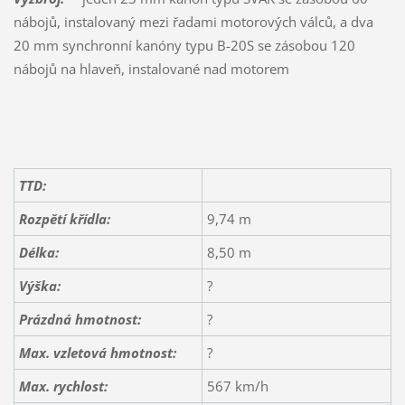
nábojů, instalovaný mezi řadami motorových válců, a dva
20 mm synchronní kanóny typu B-20S se zásobou 120
nábojů na hlaveň, instalované nad motorem
TTD:
Rozpětí křídla:
9,74 m
Délka:
8,50 m
Výška:
?
Prázdná hmotnost:
?
Max. vzletová hmotnost:
?
Max. rychlost:
567 km/h