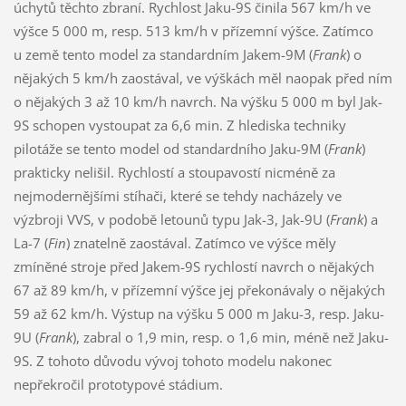
úchytů těchto zbraní. Rychlost Jaku-9S činila 567 km/h ve
výšce 5 000 m, resp. 513 km/h v přízemní výšce. Zatímco
u země tento model za standardním Jakem-9M (
Frank
) o
nějakých 5 km/h zaostával, ve výškách měl naopak před ním
o nějakých 3 až 10 km/h navrch. Na výšku 5 000 m byl Jak-
9S schopen vystoupat za 6,6 min. Z hlediska techniky
pilotáže se tento model od standardního Jaku-9M (
Frank
)
prakticky nelišil. Rychlostí a stoupavostí nicméně za
nejmodernějšími stíhači, které se tehdy nacházely ve
výzbroji VVS, v podobě letounů typu Jak-3, Jak-9U (
Frank
) a
La-7 (
Fin
) znatelně zaostával. Zatímco ve výšce měly
zmíněné stroje před Jakem-9S rychlostí navrch o nějakých
67 až 89 km/h, v přízemní výšce jej překonávaly o nějakých
59 až 62 km/h. Výstup na výšku 5 000 m Jaku-3, resp. Jaku-
9U (
Frank
), zabral o 1,9 min, resp. o 1,6 min, méně než Jaku-
9S. Z tohoto důvodu vývoj tohoto modelu nakonec
nepřekročil prototypové stádium.