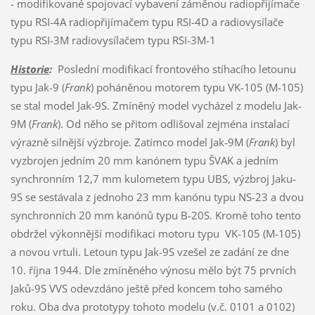
- modifikované spojovací vybavení záměnou radiopřijímače
typu RSI-4A radiopřijímačem typu RSI-4D a radiovysílače
typu RSI-3M radiovysílačem typu RSI-3M-1
Historie
:
Poslední modifikací frontového stíhacího letounu
typu Jak-9 (
Frank
) poháněnou motorem typu VK-105 (M-105)
se stal model Jak-9S. Zmíněný model vycházel z modelu Jak-
9M (
Frank
). Od něho se přitom odlišoval zejména instalací
výrazně silnější výzbroje. Zatímco model Jak-9M (
Frank
) byl
vyzbrojen jedním 20 mm kanónem typu ŠVAK a jedním
synchronním 12,7 mm kulometem typu UBS, výzbroj Jaku-
9S se sestávala z jednoho 23 mm kanónu typu NS-23 a dvou
synchronních 20 mm kanónů typu B-20S. Kromě toho tento
obdržel výkonnější modifikaci motoru typu VK-105 (M-105)
a novou vrtuli. Letoun typu Jak-9S vzešel ze zadání ze dne
10. října 1944. Dle zmíněného výnosu mělo být 75 prvních
Jaků-9S VVS odevzdáno ještě před koncem toho samého
roku. Oba dva prototypy tohoto modelu (v.č. 0101 a 0102)