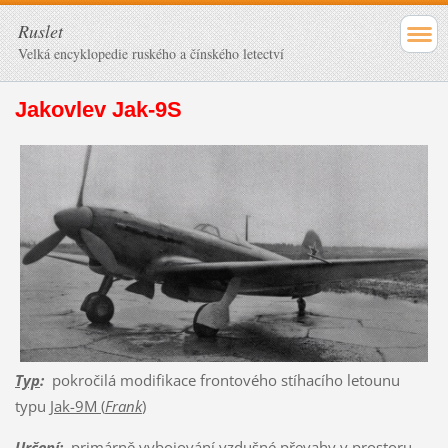
Ruslet
Velká encyklopedie ruského a čínského letectví
Jakovlev Jak-9S
Typ
:
pokročilá modifikace frontového stíhacího letounu
typu
Jak-9M (
Frank
)
Určení
:
primárně vybojování vzdušné převahy v prostoru