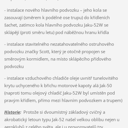
- instalace nového hlavního podvozku – jeho kola se
zasouvají (směrem k podélné ose trupu) do křídleních
šachet, zatímco kola hlavního podvozku Jaku-52W se
sklápějí (proti směru letu) pod náběžnou hranu křídla
- instalace stavitelného nezatahovatelného ostruhového
podvozku značky Scott, který je otočně propojen se
směrovým kormidlem, na místo sklápěcího příďového
podvozku
- instalace vzduchového chladiče oleje uvnitř tunelovitého
krytu uchyceného k břichu motorové kapoty alá Jak-50
(naproti tomu olejový chladič Jaku-52W byl umístěn pod
pravým křídlem, přímo mezi hlavním podvozkem a trupem)
Historie
:
Protože si dvoumístný základový cvičný a
akrobatický letoun typu Jak-52 našel velkou oblibu nejen u
aeroklubů z celého světa, ale i u provozovatelů tzv.