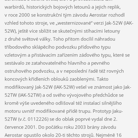
warbirdů, historických bojových letounů a jejich replik,
v roce 2000 se konstrukční tým závodu Aerostar rozhodl
vzhled tohoto stroje, ve „westernizované“ verzi Jak-52W (IAK-
52W), ještě více sblížit se skutečnými stíhacími letouny
z druhé světové války. Toho přitom docílil náhradou
tříbodového sklápěcího podvozku příďového typu
vzletovým a přistávacím zařízením záďového typu, které se
sestávalo ze zatahovatelného hlavního a pevného
ostruhového podvozku, a v neposlední řadě též rovných
koncových křídleních oblouků zaoblenými. Takto
modifikovaný Jak-52W (IAK-52W) vešel ve známost jako Jak-
52TW (IAK-52TW) a od svého vývojového předchůdce se
kromě výše uvedeného odlišoval též instalací silnějšího
motoru uvnitř modifikované přídě trupu. Prototyp Jaku-
52TW (v.č. 0112226) se do oblak poprvé vydal dne 2.
července 2001. Do počátku roku 2003 brány závodu
Aerostar opustilo okolo 20-ti těchto strojů. Nejméně 16