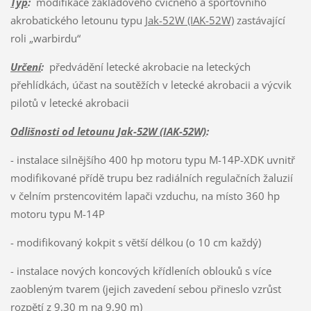
Typ
:
modifikace základového cvičného a sportovního
akrobatického letounu typu
Jak-52W (IAK-52W)
zastávající
roli „warbirdu“
Určení
:
předvádění letecké akrobacie na leteckých
přehlídkách, účast na soutěžích v letecké akrobacii a výcvik
pilotů v letecké akrobacii
Odlišnosti od letounu Jak-52W (IAK-52W)
:
- instalace silnějšího 400 hp motoru typu M-14P-XDK uvnitř
modifikované přídě trupu bez radiálních regulačních žaluzií
v čelním prstencovitém lapači vzduchu, na místo 360 hp
motoru typu M-14P
- modifikovaný kokpit s větší délkou (o 10 cm každý)
- instalace nových koncových křídleních oblouků s více
zaobleným tvarem (jejich zavedení sebou přineslo vzrůst
rozpětí z 9,30 m na 9,90 m)