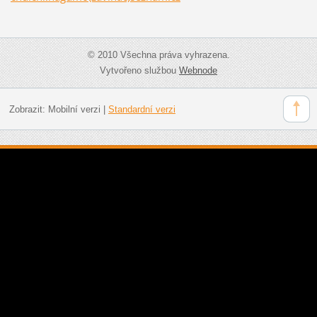
© 2010 Všechna práva vyhrazena.
Vytvořeno službou
Webnode
Zobrazit:
Mobilní verzi
|
Standardní verzi