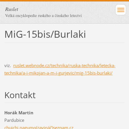
Ruslet
Velká encyklopedie ruského a čínského letectví
MiG-15bis/Burlaki
viz.
ruslet.webnode.cz/technika/ruska-technika/letecka-
technika/a-i-mikojan-a-m-i-gurjevic/mig-15bis-burlaki/
Kontakt
Horák Martin
Pardubice
chuichi.nagumo(zavináč)seznam.cz