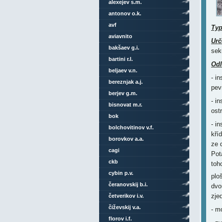
alexejev s.m.
antonov o.k.
avf
Ty
aviavnito
Urč
bakšaev g.i.
sek
bartini r.l.
Odl
beljaev v.n.
- i
bereznjak a.j.
pev
berjev g.m.
- i
bisnovat m.r.
ost
bok
- i
bolchovitinov v.f.
kří
borovkov a.a.
ze 
cagi
Pot
ckb
toh
cybin p.v.
plo
čeranovskij b.i.
dvo
zje
četverikov i.v.
čiževskij v.a.
- m
florov i.f.