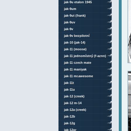
jak-9u etalon 1945
jak-9um
jak-9ut (frank)
jak-9uv
jak-9v
jak-9v bezpilotní
jak-10 (jak-14)
jak-11 (moose)
jak-11 jednomístný (f-aznn)
jak-11 czech mate
jak-11 maniyak
jak-11 mr.awesome
jak-11t
jak-11u
jak-12 (creek)
jak-12 m-14
jak-12a (creek)
jak-12b
jak-12g
jak-12gr