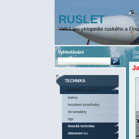
RUSLET
Velká encyklopedie ruského a číns
Vyhledávání
Úvo
Jak
Ja
TECHNIKA
sovětská a ruská
technika
balóny
bezpilotní prostředky
ekranoplány
hgv
letecká technika
afanasev n.i.