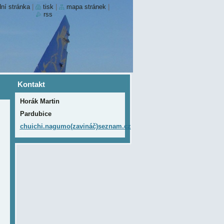
ní stránka
|
tisk
|
mapa stránek
|
rss
Kontakt
Horák Martin
Pardubice
chuichi.nagumo(zavináč)seznam.cz