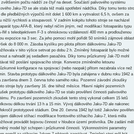
o zvětšením počtu nádrží ze čtyř na deset. Součástí palivového systému
kového Jaku-7D se ale stala též malá spotřební nádržka. Díky tomu tento stro
 dle předběžných výpočtů mít dolet 1 600 km a vytrvalost 6,5 h, ovšem za
u nižší rychlosti a stoupavosti. V zadním kokpitu tohoto stroje se nacházel
oaparát typu AFA-B, který nebyl ničím jiným, než modifikací fotoaparátu typu
-IM s teleobjektivem F-3 s ohniskovou vzdáleností 400 mm a prodlouženou
ou expozice na 3 sec. Za jeho pomoci mohl pořídit 50 snímků zájmové oblast
ýšek do 8 000 m. Zásoba kyslíku pro pilota přitom dálkovému Jaku-7D
žňovala v této výšce setrvat po dobu 2 h. Zmíněný fotoaparát bylo možné
mout a nahradit jej sedadlem pasažéra. Díky tomu průzkumný Jak-7D mohl
távat též poslání spojovacího stroje. Konverze zmíněného letounu
růzkumné konfigurace na spojovací (nebo naopak) přitom nezabrala více než
min. Stavba prototypu dálkového Jaku-7D byla zahájena v dubnu roku 1942 a
a završena dnem 3. června toho samého roku. Pozemní závodní zkoušky
oto stroje byly završeny 16. dne téhož měsíce. Hlavní náplní pozemních
ušek prototypu dálkového Jaku-7D se stalo prověření činnosti palivového
tému. Po završení pozemních zkoušek tento stroj vykonal celkem 15 letů
elkovou délkou trvání 13 h a 15 min. Vývoj dálkového Jaku-7D ale nakonec
řekročil prototypové stádium. Dne 20. června 1942 byl totiž Jakovlev pověřen
ojem dálkové stíhací modifikace frontového stíhacího Jaku-7, která měla
žňovat provádět bojovou činnost v hloubce území protivníka. Dle zadání měl
něný model být schopen i průzkumné činnosti. Výkonnostními parametry
tom neměl za stíhacím Jakem-7 nikterak zaostávat. Zmíněný stroj měl být