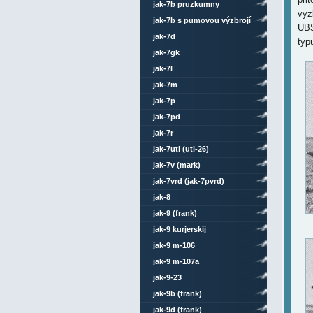
jak-7b pruzkumny
vyz
jak-7b s pumovou výzbrojí
UBS
jak-7d
typ
jak-7gk
jak-7l
jak-7m
jak-7p
jak-7pd
jak-7r
jak-7uti (uti-26)
jak-7v (mark)
jak-7vrd (jak-7pvrd)
jak-8
jak-9 (frank)
jak-9 kurjerskij
jak-9 m-106
jak-9 m-107a
jak-9-23
jak-9b (frank)
jak-9d (frank)