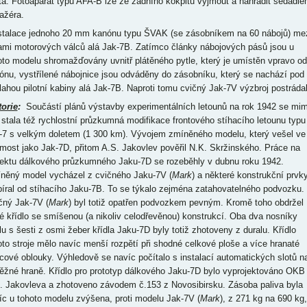
ota. Fotoaparát typu AFA-B lze ze zadního kokpitu vyjmout a nahradit sedadl
ažéra.
nstalace jednoho 20 mm kanónu typu ŠVAK (se zásobníkem na 60 nábojů) me
ami motorových válců alá Jak-7B. Zatímco články nábojových pásů jsou u
oto modelu shromažďovány uvnitř plátěného pytle, který je umístěn vpravo od
ónu, vystřílené nábojnice jsou odváděny do zásobníku, který se nachází pod
lahou pilotní kabiny alá Jak-7B. Naproti tomu cvičný Jak-7V výzbroj postrádal
torie
:
Součástí plánů výstavby experimentálních letounů na rok 1942 se mi
é stala též rychlostní průzkumná modifikace frontového stíhacího letounu typu
-7 s velkým doletem (1 300 km). Vývojem zmíněného modelu, který vešel ve
most jako Jak-7D, přitom A.S. Jakovlev pověřil N.K. Skržinského. Práce na
jektu dálkového průzkumného Jaku-7D se rozeběhly v dubnu roku 1942.
něný model vycházel z cvičného Jaku-7V (
Mark
) a některé konstrukční prvk
bíral od stíhacího Jaku-7B. To se týkalo zejména zatahovatelného podvozku.
čný Jak-7V (
Mark
) byl totiž opatřen podvozkem pevným. Kromě toho obdržel
é křídlo se smíšenou (a nikoliv celodřevěnou) konstrukcí. Oba dva nosníky
lu s šesti z osmi žeber křídla Jaku-7D byly totiž zhotoveny z duralu. Křídlo
oto stroje mělo navíc menší rozpětí při shodné celkové ploše a více hranaté
cové oblouky. Výhledově se navíc počítalo s instalací automatických slotů n
ěžné hraně. Křídlo pro prototyp dálkového Jaku-7D bylo vyprojektováno OKB
. Jakovleva a zhotoveno závodem č.153 z Novosibirsku. Zásoba paliva byla
íc u tohoto modelu zvýšena, proti modelu Jak-7V (
Mark
), z 271 kg na 690 kg,