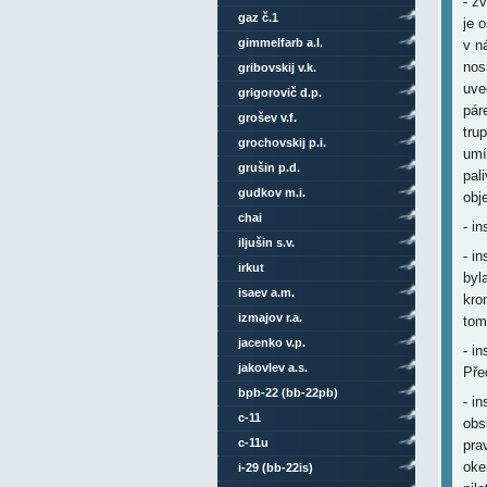
- z
gaz č.1
je 
gimmelfarb a.l.
v n
nos
gribovskij v.k.
uve
grigorovič d.p.
pár
grošev v.f.
tru
grochovskij p.i.
umí
grušin p.d.
pal
gudkov m.i.
obj
chai
- i
iljušin s.v.
- i
irkut
byl
isaev a.m.
kro
izmajov r.a.
tom
jacenko v.p.
- i
jakovlev a.s.
Pře
bpb-22 (bb-22pb)
- i
c-11
obs
c-11u
pra
oke
i-29 (bb-22is)