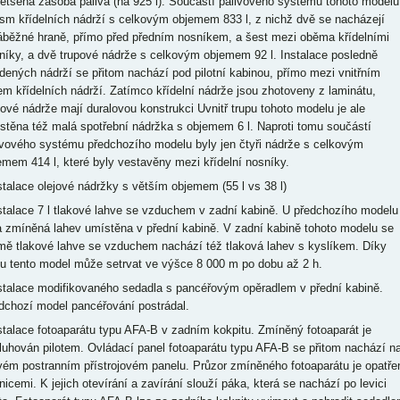
většená zásoba paliva (na 925 l). Součástí palivového systému tohoto modelu
osm křídelních nádrží s celkovým objemem 833 l, z nichž dvě se nacházejí
áběžné hraně, přímo před předním nosníkem, a šest mezi oběma křídelními
níky, a dvě trupové nádrže s celkovým objemem 92 l. Instalace posledně
dených nádrží se přitom nachází pod pilotní kabinou, přímo mezi vnitřním
em křídelních nádrží. Zatímco křídelní nádrže jsou zhotoveny z laminátu,
pové nádrže mají duralovou konstrukci Uvnitř trupu tohoto modelu je ale
stěna též malá spotřební nádržka s objemem 6 l. Naproti tomu součástí
ivového systému předchozího modelu byly jen čtyři nádrže s celkovým
emem 414 l, které byly vestavěny mezi křídelní nosníky.
nstalace olejové nádržky s větším objemem (55 l vs 38 l)
nstalace 7 l tlakové lahve se vzduchem v zadní kabině. U předchozího modelu
a zmíněná lahev umístěna v přední kabině. V zadní kabině tohoto modelu se
mě tlakové lahve se vzduchem nachází též tlaková lahev s kyslíkem. Díky
u tento model může setrvat ve výšce 8 000 m po dobu až 2 h.
nstalace modifikovaného sedadla s pancéřovým opěradlem v přední kabině.
dchozí model pancéřování postrádal.
nstalace fotoaparátu typu AFA-B v zadním kokpitu. Zmíněný fotoaparát je
luhován pilotem. Ovládací panel fotoaparátu typu AFA-B se přitom nachází n
vém postranním přístrojovém panelu. Průzor zmíněného fotoaparátu je opatře
nicemi. K jejich otevírání a zavírání slouží páka, která se nachází po levici