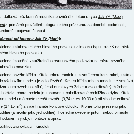
p
:
dálková průzkumná modifikace cvičného letounu typu
Jak-7V (
Mark
)
ení
:
primárně provádění fotografického průzkumu za denních podmínek;
undárně spojovací činnost
išnosti od letounu Jak-7V (Mark)
:
nstalace zatahovatelného hlavního podvozku z letounu typu Jak-7B na místo
ného hlavního podvozku
nstalace částečně zatažitelného ostruhového podvozku na místo pevného
ruhového povozku
nstalace nového křídla. Křídlo tohoto modelu má smíšenou konstrukci, zatímc
dlo výchozího modelu je celodřevěné. Kostra křídla tohoto modelu se sestává
dvou duralových nosníků, šesti duralových žeber a dvou dřevěných žeber.
ah křídla tohoto modelu je zhotoven z bakelizované překližky a dýhy. Křídlo
oto modelu má navíc menší rozpětí (9,74 m vs 10,00 m) při shodné celkové
2
še (17,15 m
) a více hranaté koncové oblouky. Kromě toho je řešeno jako
udílné (a nikoliv jako jednodílné). Posledně uvedené přitom sebou přineslo
dnodušení výroby, montáže a oprav.
odifikované ovládání křidélek