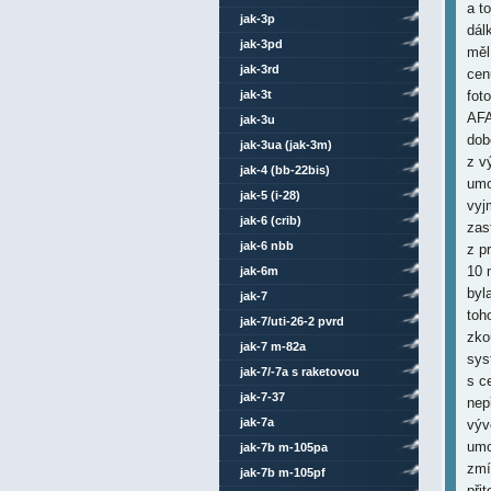
a t
jak-3p
dál
jak-3pd
měl
jak-3rd
cen
jak-3t
fot
AFA
jak-3u
dob
jak-3ua (jak-3m)
z v
jak-4 (bb-22bis)
umo
jak-5 (i-28)
vyj
jak-6 (crib)
zas
jak-6 nbb
z p
10 
jak-6m
byl
jak-7
toh
jak-7/uti-26-2 pvrd
zko
jak-7 m-82a
sys
jak-7/-7a s raketovou
s c
výzbrojí
jak-7-37
nep
jak-7a
výv
umo
jak-7b m-105pa
zmí
jak-7b m-105pf
při