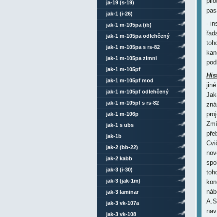
pil
ja-19 (s-19)
pas
jak-1 (i-26)
- i
jak-1 m-105pa (ib)
řad
jak-1 m-105pa odlehčený
toh
jak-1 m-105pa s rs-82
kan
jak-1 m-105pa zimni
pod
jak-1 m-105pf
His
jak-1 m-105pf mod
jin
jak-1 m-105pf odlehčený
Jak
jak-1 m-105pf s rs-82
zná
pro
jak-1 m-106p
Zmí
jak-1 s ubs
pře
jak-1b
Cvi
jak-2 (bb-22)
nov
jak-2 kabb
spo
jak-3 (i-30)
toh
jak-3 (jak-1m)
kon
náb
jak-3 laminar
A.S
jak-3 vk-107a
nav
jak-3 vk-108