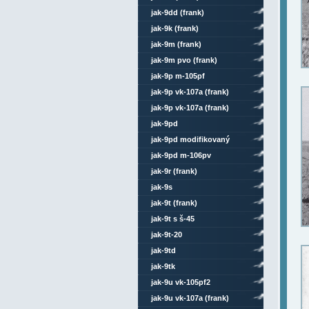
jak-9dd (frank)
jak-9k (frank)
jak-9m (frank)
jak-9m pvo (frank)
jak-9p m-105pf
jak-9p vk-107a (frank)
jak-9p vk-107a (frank)
celokovový
jak-9pd
jak-9pd modifikovaný
jak-9pd m-106pv
jak-9r (frank)
jak-9s
jak-9t (frank)
jak-9t s š-45
jak-9t-20
jak-9td
jak-9tk
jak-9u vk-105pf2
jak-9u vk-107a (frank)