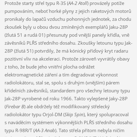
Protože starty střel typu R-3S (
AA-2 Atoll
) provázely potíže
pumpováním, neboť horké plyny z jejich raketových motorů
pronikaly do lapačů vzduchu pohonných jednotek, za chodu
zkoušek byly u obou dvou zmíněných exemplářů Jaku-28P
(žlutá 51 a rudá 01) přesunuty pod vnější panely křídla, vně
závěsníků PLŘS středního dosahu. Zkoušky letounu typu Jak-
28P (žlutá 51) potvrdily, že má kónický příďový kryt radaru
pozitivní vliv na akceleraci. Protože zároveň vyvrátily obavy
z toho, že bude jeho vnitřní plocha odrážet
elektromagnetické záření a tím degradovat výkonnost
radiolokátoru, stal se, spolu s druhým (vnějším) párem
křídelních závěsníků, standardem pro všechny letouny typu
Jak-28P vyrobené od roku 1966. Takto vylepšené Jaky-28P
(
Firebar B
) ale obdržely též modifikovaný střelecký
radiolokátor typu Orjol-DM (
Skip Spin
), který spolupracoval
s naváděcím systémem výkonnějších PLŘS středního dosahu
typu R-98R/T (
AA-3 Anab
). Tato střela přitom nebyla ničím