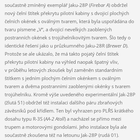
součastně zmíněný exemplář Jaku-28P (
Firebar A
) obdržel
nový čelní štítek překrytu pilotní kabiny s dvojicí plochých
čelních okének s oválným tvarem, která byla uspořádána do
tvaru písmene „V“, a dvojicí nevelkých zaoblených
postranních okének s trojúhelníkovitým tvarem. Šlo tedy o
identické řešení jako u průzkumného Jaku-28R (
Brewer D
).
Protože se ale ukázalo, že má takto pojatý čelní štítek
překrytu pilotní kabiny na výhled naopak špatný vliv,
v průběhu letových zkoušek byl zaměněn standardním
štítkem s jedním plochým čelním okénkem s oválným
tvarem a dvěma postranními zaoblenými okénky s tvarem
trojúhelníku. Kromě výše uvedeného experimentální Jak-28P
(žlutá 51) obdržel též instalaci dalšího páru zbraňových
závěsníků pod křídlem. Ten byl vyhrazen pro PLŘS krátkého
dosahu typu R-3S (
AA-2 Atoll
) a nacházel se přímo mezi
trupem a motorovými gondolami. Jeho instalace byla ale
součastně zkoušena též na letounu Jak-28P (rudá 01).