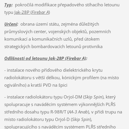
Typ
:
pokročilá modifikace přepadového stíhacího letounu
typu
Jak-28P (
Firebar A
)
Určení
:
obrana území státu, zejména důležitých
průmyslových center, vojenských objektů, pozemních
komunikací a komunikačních uzlů, před útokem
strategických bombardovacích letounů protivníka
Odlišnosti od letounu Jak-28P (Firebar A)
:
- instalace nového příďového dielektrického krytu
radiolokátoru s větší délkou, kónickým profilem (na místo
ogiválního) a kratší PVD na špici
- instalace radiolokátoru typu Orjol-DM (
Skip Spin
), který
spolupracuje s naváděcím systémem výkonnějších PLŘS
středního dosahu typu R-98R/T (
AA-3 Anab
), v přídi trupu na
místo radiolokátoru typu Orjol-D (
Skip Spin
),
spolupracujícího s naváděcím systémem PLŘS středního