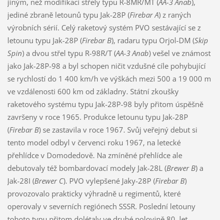
jiným, než modifikací střely typu R-8MR/MT (
AA-3 Anab
),
jediné zbraně letounů typu Jak-28P (
Firebar A
) z raných
výrobních sérií. Celý raketový systém PVO sestávající se z
letounu typu Jak-28P (
Firebar B
), radaru typu Orjol-DM (
Skip
Spin
) a dvou střel typu R-98R/T (
AA-3 Anab
) vešel ve známost
jako Jak-28P-98 a byl schopen ničit vzdušné cíle pohybující
se rychlostí do 1 400 km/h ve výškách mezi 500 a 19 000 m
ve vzdálenosti 600 km od základny. Státní zkoušky
raketového systému typu Jak-28P-98 byly přitom úspěšně
završeny v roce 1965. Produkce letounu typu Jak-28P
(
Firebar B
) se zastavila v roce 1967. Svůj veřejný debut si
tento model odbyl v červenci roku 1967, na letecké
přehlídce v Domodedově. Na zmíněné přehlídce ale
debutovaly též bombardovací modely Jak-28L (
Brewer B
) a
Jak-28I (
Brewer C
). PVO vylepšené Jaky-28P (
Firebar B
)
provozovalo prakticky výhradně u regimentů, které
operovaly v severních regiónech SSSR. Poslední letouny
tohoto typu přitom dolétaly ve druhé polovině 80. let.