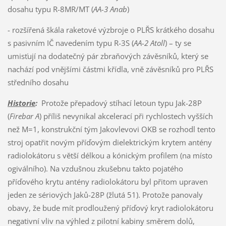
dosahu typu R-8MR/MT (
AA-3 Anab
)
- rozšířená škála raketové výzbroje o PLŘS krátkého dosahu
s pasivním IČ navedením typu R-3S (
AA-2 Atoll
) – ty se
umisťují na dodatečný pár zbraňových závěsníků, který se
nachází pod vnějšími částmi křídla, vně závěsníků pro PLŘS
středního dosahu
Historie
:
Protože přepadový stíhací letoun typu Jak-28P
(
Firebar A
) příliš nevynikal akcelerací při rychlostech vyšších
než M=1, konstrukční tým Jakovlevovi OKB se rozhodl tento
stroj opatřit novým příďovým dielektrickým krytem antény
radiolokátoru s větší délkou a kónickým profilem (na místo
ogiválního). Na vzdušnou zkušebnu takto pojatého
příďového krytu antény radiolokátoru byl přitom upraven
jeden ze sériových Jaků-28P (žlutá 51). Protože panovaly
obavy, že bude mít prodloužený příďový kryt radiolokátoru
negativní vliv na výhled z pilotní kabiny směrem dolů,