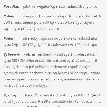
Posádka:
pilot a navigátor/operátor radaru/druhý pilot
Pohon:
dva proudové motory typu Tumanskij R-11AF2-
300 s max. tahem po 3 900 kp / 6 200 kp s vypnutým /
zapnutým přídavným spalováním
Radar:
střelecký impulsní dopplerovský radiolokátor
typu Orjol-DM (
‘Skip Spin’
), instalovaný uvnitř špice trupu
Vybavení:
- obranné:
identifikační systém „vlastní-cizí“
typu SRO-2M (
Odd Rods
) (toto zařízení využívá sestavu tří
drobných nestejně velkých tandemově uspořádaných
tyčových antén nacházející se na hřbetu přídě trupu, přímo
před vstupem do kabiny navigátora, a antény umístěné na
koncovém trupovém krytu)
Výzbroj:
dvě PLŘS středního dosahu typu R-98R/T (
AA-3
Anab
), jedna ve verzi R-89R s poloaktivním RL navedením a