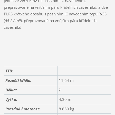
jedna ve verzi R-98T s pasivním IČ navedením,
přepravované na vnitřním páru křídelních závěsníků, a dvě
PLŘS krátkého dosahu s pasivním IČ navedením typu R-3S
(
AA-2 Atoll
), přepravované na vnějším páru křídelních
závěsníků
TTD:
Rozpětí křídla:
11,64 m
Délka:
?
Výška:
4,30 m
Prázdná hmotnost:
8 650 kg