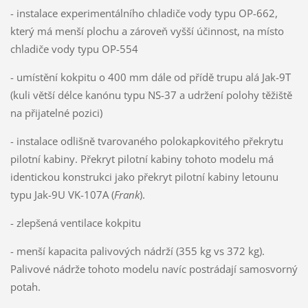
- instalace experimentálního chladiče vody typu OP-662,
který má menší plochu a zároveň vyšší účinnost, na místo
chladiče vody typu OP-554
- umístění kokpitu o 400 mm dále od přídě trupu alá Jak-9T
(kuli větší délce kanónu typu NS-37 a udržení polohy těžiště
na přijatelné pozici)
- instalace odlišně tvarovaného polokapkovitého překrytu
pilotní kabiny. Překryt pilotní kabiny tohoto modelu má
identickou konstrukci jako překryt pilotní kabiny letounu
typu Jak-9U VK-107A (
Frank
).
- zlepšená ventilace kokpitu
- menší kapacita palivových nádrží (355 kg vs 372 kg).
Palivové nádrže tohoto modelu navíc postrádají samosvorný
potah.