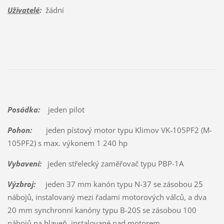
Uživatelé
:
žádní
Posádka:
jeden pilot
Pohon:
jeden pístový motor typu Klimov VK-105PF2 (M-
105PF2) s max. výkonem 1 240 hp
Vybavení:
jeden střelecký zaměřovač typu PBP-1A
Výzbroj:
jeden 37 mm kanón typu N-37 se zásobou 25
nábojů, instalovaný mezi řadami motorových válců, a dva
20 mm synchronní kanóny typu B-20S se zásobou 100
nábojů na hlaveň, instalované nad motorem