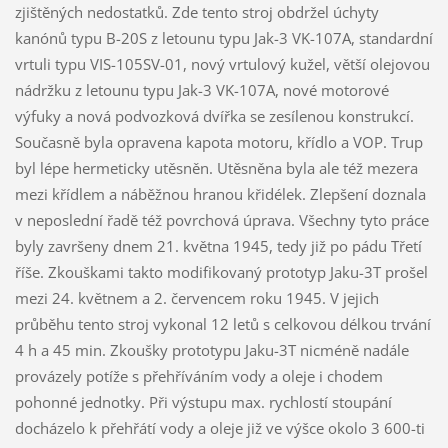
zjištěných nedostatků. Zde tento stroj obdržel úchyty
kanónů typu B-20S z letounu typu Jak-3 VK-107A, standardní
vrtuli typu VIS-105SV-01, nový vrtulový kužel, větší olejovou
nádržku z letounu typu Jak-3 VK-107A, nové motorové
výfuky a nová podvozková dvířka se zesílenou konstrukcí.
Současně byla opravena kapota motoru, křídlo a VOP. Trup
byl lépe hermeticky utěsněn. Utěsněna byla ale též mezera
mezi křídlem a náběžnou hranou křidélek. Zlepšení doznala
v neposlední řadě též povrchová úprava. Všechny tyto práce
byly završeny dnem 21. května 1945, tedy již po pádu Třetí
říše. Zkouškami takto modifikovaný prototyp Jaku-3T prošel
mezi 24. květnem a 2. červencem roku 1945. V jejich
průběhu tento stroj vykonal 12 letů s celkovou délkou trvání
4 h a 45 min. Zkoušky prototypu Jaku-3T nicméně nadále
provázely potíže s přehříváním vody a oleje i chodem
pohonné jednotky. Při výstupu max. rychlostí stoupání
docházelo k přehřátí vody a oleje již ve výšce okolo 3 600-ti