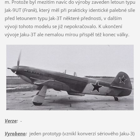
m. Protože byl mezitím navíc do výroby zaveden letoun typu
Jak-9UT (
Frank
), který měl při prakticky identické palebné síle
před letounem typu Jak-3T některé přednosti, v dalším
vývoji tohoto modelu se již nepokračovalo. K ukončení
vývoje Jaku-3T ale nemalou mírou přispěl též konec války.
Verze
:
-
Vyrobeno
:
jeden prototyp (vznikl konverzí sériového Jaku-3)