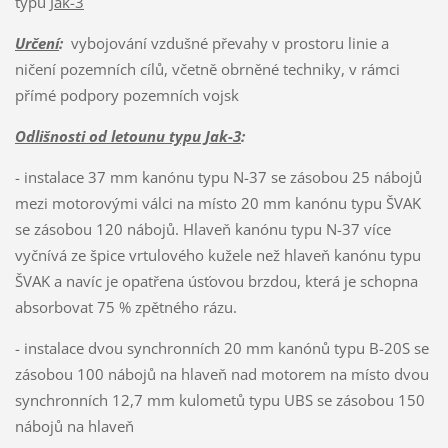
typu
Jak-3
Určení
:
vybojování vzdušné převahy v prostoru linie a
ničení pozemních cílů, včetně obrněné techniky, v rámci
přímé podpory pozemních vojsk
Odlišnosti od letounu typu Jak-3
:
- instalace 37 mm kanónu typu N-37 se zásobou 25 nábojů
mezi motorovými válci na místo 20 mm kanónu typu ŠVAK
se zásobou 120 nábojů. Hlaveň kanónu typu N-37 více
vyčnívá ze špice vrtulového kužele než hlaveň kanónu typu
ŠVAK a navíc je opatřena úsťovou brzdou, která je schopna
absorbovat 75 % zpětného rázu.
- instalace dvou synchronních 20 mm kanónů typu B-20S se
zásobou 100 nábojů na hlaveň nad motorem na místo dvou
synchronních 12,7 mm kulometů typu UBS se zásobou 150
nábojů na hlaveň