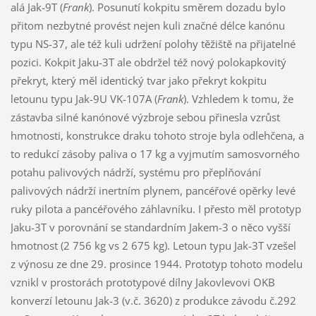
alá Jak-9T (
Frank
). Posunutí kokpitu směrem dozadu bylo
přitom nezbytné provést nejen kuli značné délce kanónu
typu NS-37, ale též kuli udržení polohy těžiště na přijatelné
pozici. Kokpit Jaku-3T ale obdržel též nový polokapkovitý
překryt, který měl identický tvar jako překryt kokpitu
letounu typu Jak-9U VK-107A (
Frank
). Vzhledem k tomu, že
zástavba silné kanónové výzbroje sebou přinesla vzrůst
hmotnosti, konstrukce draku tohoto stroje byla odlehčena, a
to redukcí zásoby paliva o 17 kg a vyjmutím samosvorného
potahu palivových nádrží, systému pro přeplňování
palivových nádrží inertním plynem, pancéřové opěrky levé
ruky pilota a pancéřového záhlavníku. I přesto měl prototyp
Jaku-3T v porovnání se standardním Jakem-3 o něco vyšší
hmotnost (2 756 kg vs 2 675 kg). Letoun typu Jak-3T vzešel
z výnosu ze dne 29. prosince 1944. Prototyp tohoto modelu
vznikl v prostorách prototypové dílny Jakovlevovi OKB
konverzí letounu Jak-3 (v.č. 3620) z produkce závodu č.292