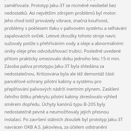
zaměřovače. Prototyp Jaku-3T se nicméně neobešel bez
nedostatků. Asi největším zdrojem problémů byl motor.
Jeho chod totiž provázely vibrace, značná kouřivost,
problémy s poklesem tlaku v palivovém systému a selhávání
zapalovacích svíček. Letové zkoušky tohoto stroje navíc
sužovaly potíže s přehříváním vody a oleje a abnormálními
úniky oleje přes odvzdušňovací trubici. Posledně uvedené
přitom prakticky omezovalo dobu jednoho letu 15-ti min.
Zásoba paliva prototypu Jaku-3T byla shledána za
nedostatečnou. Kritizována byla ale též demontáž části
pancéřové ochrany pilotní kabiny a systému pro
přeplňování palivových nádrží inertním plynem. Zasklení
čelního štítku překrytu pilotní kabiny zkreslovalo výhled
směrem dopředu. Úchyty kanónů typu B-20S byly
nedostatečně pevné a neumožňovaly jejich přesnou
instalaci. Po završení státních zkoušek byl prototyp Jaku-3T
navrácen OKB A.S. Jakovleva, za účelem odstranění