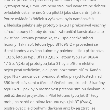
vystoupat za 4,7 min. Zmíněný stroj měl navíc stejně dobrou
ovladatelnost a nenáročnou pilotáž jako standardní Jak-3.
Pouze ovládání křidélek a výškovek bylo namáhavější.
Z hlediska palebné síly prototyp Jaku-3T překonával všechny
stíhací letouny té doby domácí i zahraniční konstrukce, a to
jak stíhací letouny protivníka, tak i spojenecké stíhací
letouny. Tak např. letoun typu Bf109G-2 v provedení se
třemi kanóny a dvěma kulomety palebnou silou překonával
1,32 x, letoun typu Bf110 2,03 x, letoun typu Fw190A-4
1,15 x. Výzbroj prototypu Jaku-3T byla přitom efektivní
nejen proti vzdušným, ale i proti pozemním cílům. Kanón
typu N-37 umožňoval přesnou střelbu při rychlostech nad
350 km/h dávkami o třech až čtyřech projektilech. S kanóny
typu B-20S pak bylo možné vést přesnou střelbu dávkami o
pěti až deseti projektilech. Pilot letounu typu Jak-3T tedy
mohl, na rozdíl od pilota letounu typu Jak-9T (
Frank
),
postřelovat cíle dlouhými dávkami aniž by jej ztratil ze