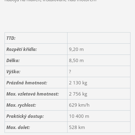
TTD:
Rozpětí křídla:
9,20 m
Délka:
8,50 m
Výška:
?
Prázdná hmotnost:
2 130 kg
Max. vzletová hmotnost:
2 756 kg
Max. rychlost:
629 km/h
Praktický dostup:
10 400 m
Max. dolet:
528 km