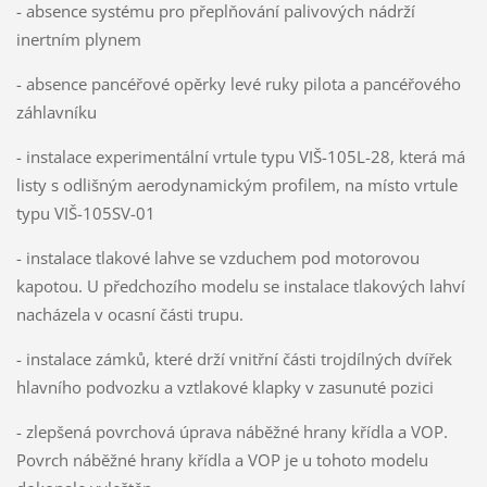
- absence systému pro přeplňování palivových nádrží
inertním plynem
- absence pancéřové opěrky levé ruky pilota a pancéřového
záhlavníku
- instalace experimentální vrtule typu VIŠ-105L-28, která má
listy s odlišným aerodynamickým profilem, na místo vrtule
typu VIŠ-105SV-01
- instalace tlakové lahve se vzduchem pod motorovou
kapotou. U předchozího modelu se instalace tlakových lahví
nacházela v ocasní části trupu.
- instalace zámků, které drží vnitřní části trojdílných dvířek
hlavního podvozku a vztlakové klapky v zasunuté pozici
- zlepšená povrchová úprava náběžné hrany křídla a VOP.
Povrch náběžné hrany křídla a VOP je u tohoto modelu