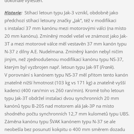
dokonale vyleštěn.
Historie
:
Stíhací letoun typu Jak-3 vznikl, obdobně jako
předchozí stíhací letouny značky „Jak“, též v modifikaci
s instalací 37 mm kanónu mezi motorovými válci (na místo
20 mm kanónu). Zmíněný model vešel ve známost jako Jak-
3T a mezi motorové válce měl vestavěn 37 mm kanón typu
N-37 z dílny A.E. Nudelmana. Zmíněný kanón nebyl ničím
jiným, než zjednodušenou modifikací kanónu typu NS-37,
kterým byl vyzbrojen např. letoun typu Jak-9T (
Frank
).
V porovnání s kanónem typu NS-37 měl přitom tento kanón
znatelně nižší hmotnost (103 kg vs 171 kg) a znatelně vyšší
kadenci (400 ran/min vs 260 ran/min). Kromě toho letoun
typu Jak-3T obdržel instalaci dvou synchronních 20 mm
kanónů typu B-20S nad motorem alá Jak-3P na místo
shodného počtu synchronních 12,7 mm kulometů typu UBS.
Záměna kanónu typu ŠVAK kanónem typu N-37 se ale
neobešla bez posunutí kokpitu o 400 mm směrem dozadu