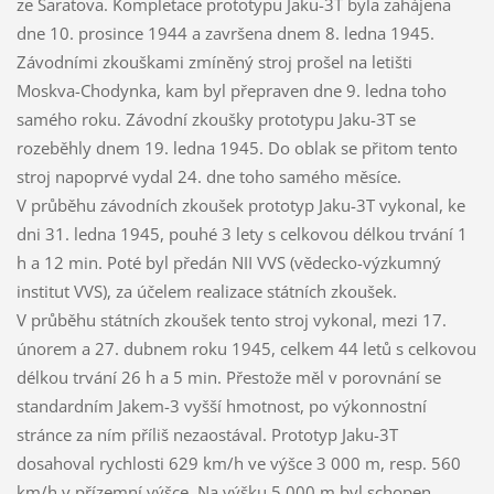
ze Saratova. Kompletace prototypu Jaku-3T byla zahájena
dne 10. prosince 1944 a završena dnem 8. ledna 1945.
Závodními zkouškami zmíněný stroj prošel na letišti
Moskva-Chodynka, kam byl přepraven dne 9. ledna toho
samého roku. Závodní zkoušky prototypu Jaku-3T se
rozeběhly dnem 19. ledna 1945. Do oblak se přitom tento
stroj napoprvé vydal 24. dne toho samého měsíce.
V průběhu závodních zkoušek prototyp Jaku-3T vykonal, ke
dni 31. ledna 1945, pouhé 3 lety s celkovou délkou trvání 1
h a 12 min. Poté byl předán NII VVS (vědecko-výzkumný
institut VVS), za účelem realizace státních zkoušek.
V průběhu státních zkoušek tento stroj vykonal, mezi 17.
únorem a 27. dubnem roku 1945, celkem 44 letů s celkovou
délkou trvání 26 h a 5 min. Přestože měl v porovnání se
standardním Jakem-3 vyšší hmotnost, po výkonnostní
stránce za ním příliš nezaostával. Prototyp Jaku-3T
dosahoval rychlosti 629 km/h ve výšce 3 000 m, resp. 560
km/h v přízemní výšce. Na výšku 5 000 m byl schopen