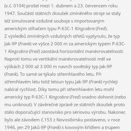
(v.č. 0104) prošel mezi 1. dubnem a 23. červencem roku
1947. Součástí státních zkoušek zmíněného stroje se staly
též simulované vzdušné souboje s importovaným
americkým stíhačem typu P-63C-1
Kingcobra
(
Fred
).
Z výsledků zmíněných vzdušných střetů vyplynulo, že typ
Jak-9P (
Frank
) ve výšce 2 000 m za americkým typem P-63C-
1
Kingcobra
(
Fred
) zaostává horizontální manévrovatelností.
Naproti tomu ve vertikální manévrovatelnosti měl ve
výškách 2 000 až 3 000 m navrch sovětský typ Jak-9P
(
Frank
). To samé se týkalo střemhlavého letu. Při
střemhlavém letu totiž letoun typu Jak-9P (
Frank
) rychleji
nabíral rychlost. Díky tomu při střemhlavém letu mohl
americký typ P-63C-1
Kingcobra
(
Fred
) snadno dohonit (nebo
mu uniknout). V závěrečné zprávě ze státních zkoušek proto
stálo doporučující stanovisko pro sériovou výrobu. Nakonec
bylo ale závodem č.153 z Novosibirsku postaveno, v roce
1946, jen 29 Jaků-9P (
Frank
) s kovovým křídlem a trupem