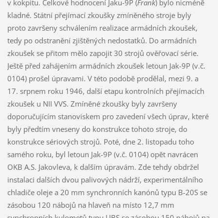
v kokpitu. Celkové hodnocení Jaku-9P (
Frank
) bylo nicméně
kladné. Státní přejímací zkoušky zmíněného stroje byly
proto završeny schválením realizace armádních zkoušek,
tedy po odstranění zjištěných nedostatků. Do armádních
zkoušek se přitom mělo zapojit 30 strojů ověřovací série.
Ještě před zahájením armádních zkoušek letoun Jak-9P (v.č.
0104) prošel úpravami. V této podobě prodělal, mezi 9. a
17. srpnem roku 1946, další etapu kontrolních přejímacích
zkoušek u NII VVS. Zmíněné zkoušky byly završeny
doporučujícím stanoviskem pro zavedení všech úprav, které
byly předtím vneseny do konstrukce tohoto stroje, do
konstrukce sériových strojů. Poté, dne 2. listopadu toho
samého roku, byl letoun Jak-9P (v.č. 0104) opět navrácen
OKB A.S. Jakovleva, k dalším úpravám. Zde tehdy obdržel
instalaci dalších dvou palivových nádrží, experimentálního
chladiče oleje a 20 mm synchronních kanónů typu B-20S se
zásobou 120 nábojů na hlaveň na místo 12,7 mm
synchronních kulometů typu UBS se zásobou 150 nábojů na