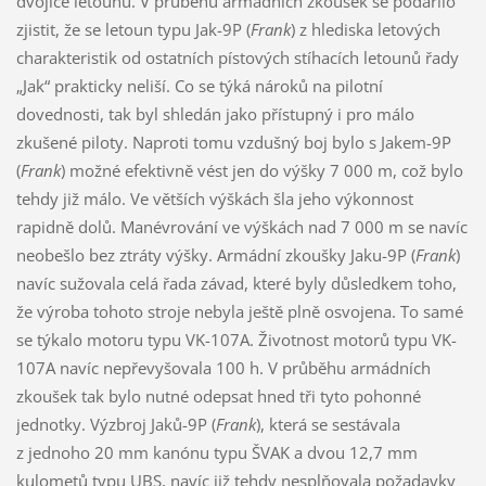
dvojice letounů. V průběhu armádních zkoušek se podařilo
zjistit, že se letoun typu Jak-9P (
Frank
) z hlediska letových
charakteristik od ostatních pístových stíhacích letounů řady
„Jak“ prakticky neliší. Co se týká nároků na pilotní
dovednosti, tak byl shledán jako přístupný i pro málo
zkušené piloty. Naproti tomu vzdušný boj bylo s Jakem-9P
(
Frank
) možné efektivně vést jen do výšky 7 000 m, což bylo
tehdy již málo. Ve větších výškách šla jeho výkonnost
rapidně dolů. Manévrování ve výškách nad 7 000 m se navíc
neobešlo bez ztráty výšky. Armádní zkoušky Jaku-9P (
Frank
)
navíc sužovala celá řada závad, které byly důsledkem toho,
že výroba tohoto stroje nebyla ještě plně osvojena. To samé
se týkalo motoru typu VK-107A. Životnost motorů typu VK-
107A navíc nepřevyšovala 100 h. V průběhu armádních
zkoušek tak bylo nutné odepsat hned tři tyto pohonné
jednotky. Výzbroj Jaků-9P (
Frank
), která se sestávala
z jednoho 20 mm kanónu typu ŠVAK a dvou 12,7 mm
kulometů typu UBS, navíc již tehdy nesplňovala požadavky