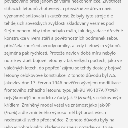
považováno přeci jenom za velmi neekonomické. Životnost
stíhacích letounů zhotovených převážně ze dřeva navíc
významně snižovala i skutečnost, že byly tyto stroje dle
tehdejších sovětských zvyklostí skladovány vesměs pod
širým nebem. Aby toho nebylo málo, tak degradace dřevěné
konstrukce vlivem stáří a povětrnostních podmínek sebou
přinášela zhoršení aerodynamiky, a tedy i letových výkonů,
zejména pak rychlosti. Protože navíc v době míru nebylo
nutné vyrábět bojové letouny v tak velkých počtech, jako ve
válečných letech, do popředí zájmu se tehdy dostaly bojové
letouny celokovové konstrukce. Z tohoto důvodu byl A.S.
Jakovlev dne 17. června 1946 pověřen vývojem modifikace
frontového stíhacího letounu typu Jak-9U VK-107A (
Frank
),
nejvýkonnějšího modelu z řady Jak-9 (
Frank
), s celokovovým
křídlem. Zmíněný model vešel ve známost jako Jak-9P
(
Frank
) a dle zmíněného výnosu měl být prost všech
nedostatků svého předchůdce. Z tohoto důvodu byly na
jeho výrobní kvalitu kladeny přísnější požadavky. To se