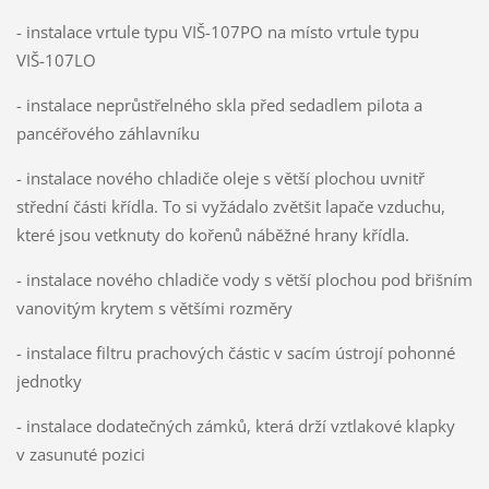
- instalace vrtule typu VIŠ-107PO na místo vrtule typu
VIŠ-107LO
- instalace neprůstřelného skla před sedadlem pilota a
pancéřového záhlavníku
- instalace nového chladiče oleje s větší plochou uvnitř
střední části křídla. To si vyžádalo zvětšit lapače vzduchu,
které jsou vetknuty do kořenů náběžné hrany křídla.
- instalace nového chladiče vody s větší plochou pod břišním
vanovitým krytem s většími rozměry
- instalace filtru prachových částic v sacím ústrojí pohonné
jednotky
- instalace dodatečných zámků, která drží vztlakové klapky
v zasunuté pozici