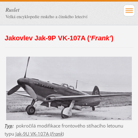
Ruslet
Velká encyklopedie ruského a čínského letectví
Jakovlev Jak-9P VK-107A (
‘Frank’
)
Typ
:
pokročilá modifikace frontového stíhacího letounu
typu
Jak-9U VK-107A (
Frank
)