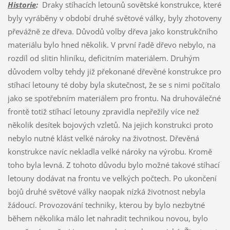
Historie
:
Draky stíhacích letounů sovětské konstrukce, které
byly vyráběny v období druhé světové války, byly zhotoveny
převážně ze dřeva. Důvodů volby dřeva jako konstrukčního
materiálu bylo hned několik. V první řadě dřevo nebylo, na
rozdíl od slitin hliníku, deficitním materiálem. Druhým
důvodem volby tehdy již překonané dřevěné konstrukce pro
stíhací letouny té doby byla skutečnost, že se s nimi počítalo
jako se spotřebním materiálem pro frontu. Na druhoválečné
frontě totiž stíhací letouny zpravidla nepřežily více než
několik desítek bojových vzletů. Na jejich konstrukci proto
nebylo nutné klást velké nároky na životnost. Dřevěná
konstrukce navíc nekladla velké nároky na výrobu. Kromě
toho byla levná. Z tohoto důvodu bylo možné takové stíhací
letouny dodávat na frontu ve velkých počtech. Po ukončení
bojů druhé světové války naopak nízká životnost nebyla
žádoucí. Provozování techniky, kterou by bylo nezbytné
během několika málo let nahradit technikou novou, bylo