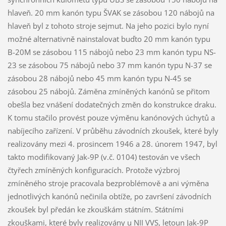
hlaveň. 20 mm kanón typu ŠVAK se zásobou 120 nábojů na
hlaveň byl z tohoto stroje sejmut. Na jeho pozici bylo nyní
možné alternativně nainstalovat buďto 20 mm kanón typu
B-20M se zásobou 115 nábojů nebo 23 mm kanón typu NS-
23 se zásobou 75 nábojů nebo 37 mm kanón typu N-37 se
zásobou 28 nábojů nebo 45 mm kanón typu N-45 se
zásobou 25 nábojů. Záměna zmíněných kanónů se přitom
obešla bez vnášení dodatečných změn do konstrukce draku.
K tomu stačilo provést pouze výměnu kanónových úchytů a
nabíjecího zařízení. V průběhu závodních zkoušek, které byly
realizovány mezi 4. prosincem 1946 a 28. únorem 1947, byl
takto modifikovaný Jak-9P (v.č. 0104) testován ve všech
čtyřech zmíněných konfiguracích. Protože výzbroj
zmíněného stroje pracovala bezproblémově a ani výměna
jednotlivých kanónů nečinila obtíže, po završení závodních
zkoušek byl předán ke zkouškám státním. Státními
zkouškami, které byly realizovány u NII VVS, letoun Jak-9P