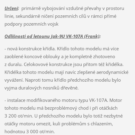
Určení
:
primárně vybojování vzdušné převahy v prostoru
linie, sekundárně ničení pozemních cílů v rámci přímé
podpory pozemních vojsk
Odlišnosti od letounu Jak-9U VK-107A (Frank)
:
- nová konstrukce křídla. Křídlo tohoto modelu má více
zaoblené koncové oblouky a je kompletně zhotoveno
z duralu. Celokovové konstrukce jsou přitom též křidélka.
Křidélka tohoto modelu mají navíc zlepšené aerodynamické
vyvážení. Naproti tomu křídlo předchozího modelu bylo
vyjma duralových nosníků dřevěné.
- instalace modifikovaného motoru typu VK-107A. Motor
tohoto modelu má bezproblémový chod i při otáčkách
3 200 ot/min. U předchozího modelu bylo totiž nezbytné
otáčky motoru omezit, kuli problémům s chlazením,
hodnotou 3 000 ot/min.