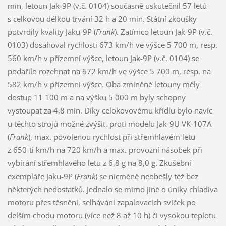
min, letoun Jak-9P (v.č. 0104) současně uskutečnil 57 letů
s celkovou délkou trvání 32 h a 20 min. Státní zkoušky
potvrdily kvality Jaku-9P (
Frank
). Zatímco letoun Jak-9P (v.č.
0103) dosahoval rychlosti 673 km/h ve výšce 5 700 m, resp.
560 km/h v přízemní výšce, letoun Jak-9P (v.č. 0104) se
podařilo rozehnat na 672 km/h ve výšce 5 700 m, resp. na
582 km/h v přízemní výšce. Oba zmíněné letouny měly
dostup 11 100 m a na výšku 5 000 m byly schopny
vystoupat za 4,8 min. Díky celokovovému křídlu bylo navíc
u těchto strojů možné zvýšit, proti modelu Jak-9U VK-107A
(
Frank
), max. povolenou rychlost při střemhlavém letu
z 650-ti km/h na 720 km/h a max. provozní násobek při
vybírání střemhlavého letu z 6,8 g na 8,0 g. Zkušební
exempláře Jaku-9P (
Frank
) se nicméně neobešly též bez
některých nedostatků. Jednalo se mimo jiné o úniky chladiva
motoru přes těsnění, selhávání zapalovacích svíček po
delším chodu motoru (více než 8 až 10 h) či vysokou teplotu