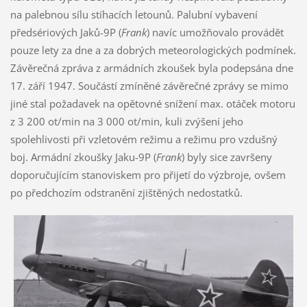
na palebnou sílu stíhacích letounů. Palubní vybavení
předsériových Jaků-9P (
Frank
) navíc umožňovalo provádět
pouze lety za dne a za dobrých meteorologických podmínek.
Závěrečná zpráva z armádních zkoušek byla podepsána dne
17. září 1947. Součástí zmíněné závěrečné zprávy se mimo
jiné stal požadavek na opětovné snížení max. otáček motoru
z 3 200 ot/min na 3 000 ot/min, kuli zvýšení jeho
spolehlivosti při vzletovém režimu a režimu pro vzdušný
boj. Armádní zkoušky Jaku-9P (
Frank
) byly sice završeny
doporučujícím stanoviskem pro přijetí do výzbroje, ovšem
po předchozím odstranění zjištěných nedostatků.