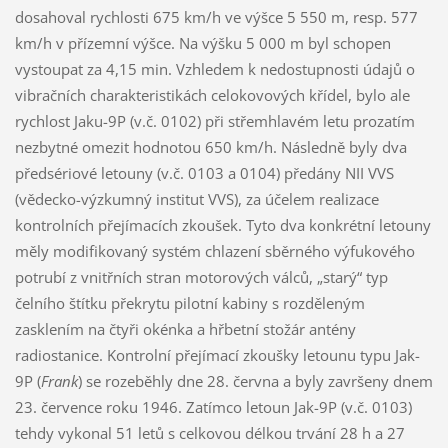
dosahoval rychlosti 675 km/h ve výšce 5 550 m, resp. 577
km/h v přízemní výšce. Na výšku 5 000 m byl schopen
vystoupat za 4,15 min. Vzhledem k nedostupnosti údajů o
vibračních charakteristikách celokovových křídel, bylo ale
rychlost Jaku-9P (v.č. 0102) při střemhlavém letu prozatím
nezbytné omezit hodnotou 650 km/h. Následně byly dva
předsériové letouny (v.č. 0103 a 0104) předány NII VVS
(vědecko-výzkumný institut VVS), za účelem realizace
kontrolních přejímacích zkoušek. Tyto dva konkrétní letouny
měly modifikovaný systém chlazení sběrného výfukového
potrubí z vnitřních stran motorových válců, „starý“ typ
čelního štítku překrytu pilotní kabiny s rozděleným
zasklením na čtyři okénka a hřbetní stožár antény
radiostanice. Kontrolní přejímací zkoušky letounu typu Jak-
9P (
Frank
) se rozeběhly dne 28. června a byly završeny dnem
23. července roku 1946. Zatímco letoun Jak-9P (v.č. 0103)
tehdy vykonal 51 letů s celkovou délkou trvání 28 h a 27