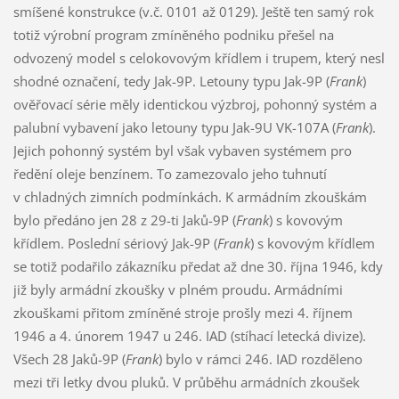
smíšené konstrukce (v.č. 0101 až 0129). Ještě ten samý rok
totiž výrobní program zmíněného podniku přešel na
odvozený model s celokovovým křídlem i trupem, který nesl
shodné označení, tedy Jak-9P. Letouny typu Jak-9P (
Frank
)
ověřovací série měly identickou výzbroj, pohonný systém a
palubní vybavení jako letouny typu Jak-9U VK-107A (
Frank
).
Jejich pohonný systém byl však vybaven systémem pro
ředění oleje benzínem. To zamezovalo jeho tuhnutí
v chladných zimních podmínkách. K armádním zkouškám
bylo předáno jen 28 z 29-ti Jaků-9P (
Frank
) s kovovým
křídlem. Poslední sériový Jak-9P (
Frank
) s kovovým křídlem
se totiž podařilo zákazníku předat až dne 30. října 1946, kdy
již byly armádní zkoušky v plném proudu. Armádními
zkouškami přitom zmíněné stroje prošly mezi 4. říjnem
1946 a 4. únorem 1947 u 246. IAD (stíhací letecká divize).
Všech 28 Jaků-9P (
Frank
) bylo v rámci 246. IAD rozděleno
mezi tři letky dvou pluků. V průběhu armádních zkoušek