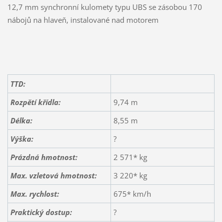
12,7 mm synchronní kulomety typu UBS se zásobou 170
nábojů na hlaveň, instalované nad motorem
TTD:
Rozpětí křídla:
9,74 m
Délka:
8,55 m
Výška:
?
Prázdná hmotnost:
2 571* kg
Max. vzletová hmotnost:
3 220* kg
Max. rychlost:
675* km/h
Praktický dostup:
?