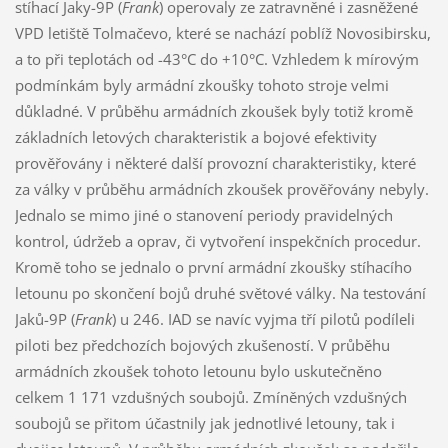
stíhací Jaky-9P (
Frank
) operovaly ze zatravněné i zasněžené
VPD letiště Tolmačevo, které se nachází poblíž Novosibirsku,
a to při teplotách od -43°C do +10°C. Vzhledem k mírovým
podmínkám byly armádní zkoušky tohoto stroje velmi
důkladné. V průběhu armádních zkoušek byly totiž kromě
základních letových charakteristik a bojové efektivity
prověřovány i některé další provozní charakteristiky, které
za války v průběhu armádních zkoušek prověřovány nebyly.
Jednalo se mimo jiné o stanovení periody pravidelných
kontrol, údržeb a oprav, či vytvoření inspekčních procedur.
Kromě toho se jednalo o první armádní zkoušky stíhacího
letounu po skončení bojů druhé světové války. Na testování
Jaků-9P (
Frank
) u 246. IAD se navíc vyjma tří pilotů podíleli
piloti bez předchozích bojových zkušeností. V průběhu
armádních zkoušek tohoto letounu bylo uskutečněno
celkem 1 171 vzdušných soubojů. Zmíněných vzdušných
soubojů se přitom účastnily jak jednotlivé letouny, tak i