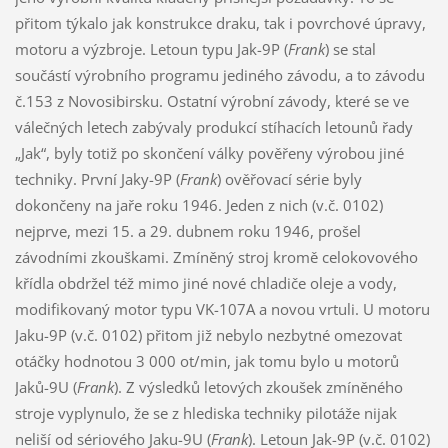
přitom týkalo jak konstrukce draku, tak i povrchové úpravy,
motoru a výzbroje. Letoun typu Jak-9P (
Frank
) se stal
součástí výrobního programu jediného závodu, a to závodu
č.153 z Novosibirsku. Ostatní výrobní závody, které se ve
válečných letech zabývaly produkcí stíhacích letounů řady
„Jak“, byly totiž po skončení války pověřeny výrobou jiné
techniky. První Jaky-9P (
Frank
) ověřovací série byly
dokončeny na jaře roku 1946. Jeden z nich (v.č. 0102)
nejprve, mezi 15. a 29. dubnem roku 1946, prošel
závodními zkouškami. Zmíněný stroj kromě celokovového
křídla obdržel též mimo jiné nové chladiče oleje a vody,
modifikovaný motor typu VK-107A a novou vrtuli. U motoru
Jaku-9P (v.č. 0102) přitom již nebylo nezbytné omezovat
otáčky hodnotou 3 000 ot/min, jak tomu bylo u motorů
Jaků-9U (
Frank
). Z výsledků letových zkoušek zmíněného
stroje vyplynulo, že se z hlediska techniky pilotáže nijak
neliší od sériového Jaku-9U (
Frank
). Letoun Jak-9P (v.č. 0102)