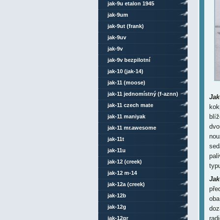
jak-9u etalon 1945
jak-9um
jak-9ut (frank)
jak-9uv
jak-9v
jak-9v bezpilotní
jak-10 (jak-14)
jak-11 (moose)
jak-11 jednomístný (f-aznn)
Jak
jak-11 czech mate
kok
blí
jak-11 maniyak
dvo
jak-11 mr.awesome
nou
jak-11t
sed
jak-11u
pal
jak-12 (creek)
typ
jak-12 m-14
Jak
jak-12a (creek)
pře
jak-12b
oba
jak-12g
doz
rad
jak-12gr