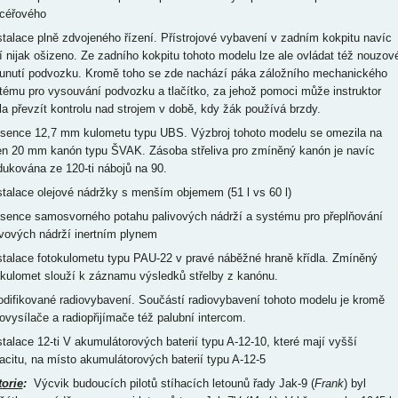
céřového
nstalace plně zdvojeného řízení. Přístrojové vybavení v zadním kokpitu navíc
í nijak ošizeno. Ze zadního kokpitu tohoto modelu lze ale ovládat též nouzov
unutí podvozku. Kromě toho se zde nachází páka záložního mechanického
tému pro vysouvání podvozku a tlačítko, za jehož pomoci může instruktor
la převzít kontrolu nad strojem v době, kdy žák používá brzdy.
bsence 12,7 mm kulometu typu UBS. Výzbroj tohoto modelu se omezila na
en 20 mm kanón typu ŠVAK. Zásoba střeliva pro zmíněný kanón je navíc
dukována ze 120-ti nábojů na 90.
nstalace olejové nádržky s menším objemem (51 l vs 60 l)
bsence samosvorného potahu palivových nádrží a systému pro přeplňování
ivových nádrží inertním plynem
nstalace fotokulometu typu PAU-22 v pravé náběžné hraně křídla. Zmíněný
okulomet slouží k záznamu výsledků střelby z kanónu.
odifikované radiovybavení. Součástí radiovybavení tohoto modelu je kromě
iovysílače a radiopřijímače též palubní intercom.
nstalace 12-ti V akumulátorových baterií typu A-12-10, které mají vyšší
acitu, na místo akumulátorových baterií typu A-12-5
torie
:
Výcvik budoucích pilotů stíhacích letounů řady Jak-9 (
Frank
) byl