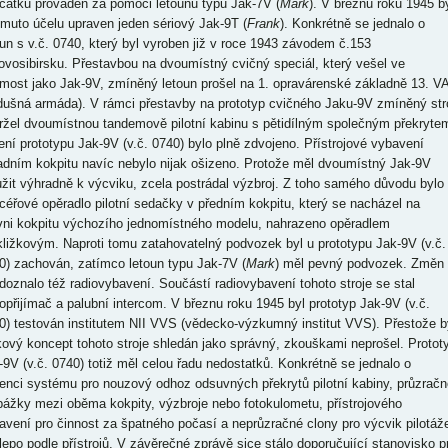
čátku prováděn za pomoci letounů typu Jak-7V (
Mark
). V březnu roku 1945 b
omuto účelu upraven jeden sériový Jak-9T (
Frank
). Konkrétně se jednalo o
oun s v.č. 0740, který byl vyroben již v roce 1943 závodem č.153
ovosibirsku. Přestavbou na dvoumístný cvičný speciál, který vešel ve
most jako Jak-9V, zmíněný letoun prošel na 1. opravárenské základně 13. V
dušná armáda). V rámci přestavby na prototyp cvičného Jaku-9V zmíněný str
ržel dvoumístnou tandemově pilotní kabinu s pětidílným společným překryte
ení prototypu Jak-9V (v.č. 0740) bylo plně zdvojeno. Přístrojové vybavení
adním kokpitu navíc nebylo nijak ošizeno. Protože měl dvoumístný Jak-9V
užit výhradně k výcviku, zcela postrádal výzbroj. Z toho samého důvodu bylo
céřové opěradlo pilotní sedačky v předním kokpitu, který se nacházel na
vni kokpitu výchozího jednomístného modelu, nahrazeno opěradlem
kližkovým. Naproti tomu zatahovatelný podvozek byl u prototypu Jak-9V (v.č.
0) zachován, zatímco letoun typu Jak-7V (
Mark
) měl pevný podvozek. Změn
 doznalo též radiovybavení. Součástí radiovybavení tohoto stroje se stal
iopřijímač a palubní intercom. V březnu roku 1945 byl prototyp Jak-9V (v.č.
0) testován institutem NII VVS (vědecko-výzkumný institut VVS). Přestože b
kový koncept tohoto stroje shledán jako správný, zkouškami neprošel. Protot
-9V (v.č. 0740) totiž měl celou řadu nedostatků. Konkrétně se jednalo o
enci systému pro nouzový odhoz odsuvných překrytů pilotní kabiny, průzračn
pážky mezi oběma kokpity, výzbroje nebo fotokulometu, přístrojového
avení pro činnost za špatného počasí a neprůzračné clony pro výcvik pilotáž
lepo podle přístrojů. V závěrečné zprávě sice stálo doporučující stanovisko p