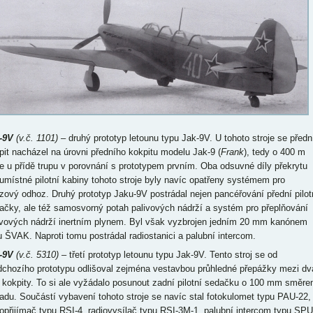
-9V
(v.č. 1101)
– druhý prototyp letounu typu Jak-9V. U tohoto stroje se předn
pit nacházel na úrovni předního kokpitu modelu Jak-9 (
Frank
), tedy o 400 m
že u přídě trupu v porovnání s prototypem prvním. Oba odsuvné díly překrytu
umístné pilotní kabiny tohoto stroje byly navíc opatřeny systémem pro
zový odhoz. Druhý prototyp Jaku-9V postrádal nejen pancéřování přední pilot
ačky, ale též samosvorný potah palivových nádrží a systém pro přeplňování
ivových nádrží inertním plynem. Byl však vyzbrojen jedním 20 mm kanónem
u ŠVAK. Naproti tomu postrádal radiostanici a palubní intercom.
-9V
(v.č. 5310)
– třetí prototyp letounu typu Jak-9V. Tento stroj se od
dchozího prototypu odlišoval zejména vestavbou průhledné přepážky mezi dv
 kokpity. To si ale vyžádalo posunout zadní pilotní sedačku o 100 mm směr
adu. Součástí vybavení tohoto stroje se navíc stal fotokulomet typu PAU-22,
iopřijímač typu RSI-4, radiovysílač typu RSI-3M-1, palubní intercom typu SPU