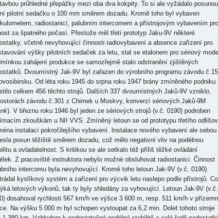
tavbou průhledné přepážky mezi oba dva kokpity. To si ale vyžádalo posunou
ní pilotní sedačku o 100 mm směrem dozadu. Kromě toho byl vybaven
okulometem, radiostanicí, palubním intercomem a přístrojovým vybavením pr
nost za špatného počasí. Přestože měl třetí prototyp Jaku-9V některé
ostatky, včetně nevyhovující činnosti radiovybavení a absence zařízení pro
stavování výšky pilotních sedaček za letu, stal se etalonem pro sériový mode
mínkou zahájení produkce se samozřejmě stalo odstranění zjištěných
ostatků. Dvoumístný Jak-9V byl zařazen do výrobního programu závodu č.1
ovosibirsku. Od léta roku 1945 do srpna roku 1947 brány zmíněného podniku
stilo celkem 456 těchto strojů. Dalších 337 dvoumístných Jaků-9V vzniklo,
rostorách závodu č.301 z Chimek u Moskvy, konverzí sériových Jaků-9M
ank
). V březnu roku 1946 byl jeden ze sériových strojů (v.č. 0190) podroben
jímacím zkouškám u NII VVS. Zmíněný letoun se od prototypu třetího odlišov
ména instalací pokročilejšího vybavení. Instalace nového vybavení ale sebou
nesla posun těžiště směrem dozadu, což mělo negativní vliv na podélnou
ilitu a ovladatelnost. S kritikou se ale setkalo též příliš těžké ovládání
délek. Z pracoviště instruktora nebylo možné obsluhovat radiostanici. Činnost
ubního intercomu byla nevyhovující. Kromě toho letoun Jak-9V (v.č. 0190)
trádal kyslíkový systém a zařízení pro výcvik letu naslepo podle přístrojů. Co
týká letových výkonů, tak ty byly shledány za vyhovující. Letoun Jak-9V (v.č.
0) dosahoval rychlosti 567 km/h ve výšce 3 600 m, resp. 511 km/h v přízemn
ce. Na výšku 5 000 m byl schopen vystoupat za 6,2 min. Dolet tohoto stroje
il 1 380 km. Vzhledem k nedostatečné podélné stabilitě a celé řadě nedostatk