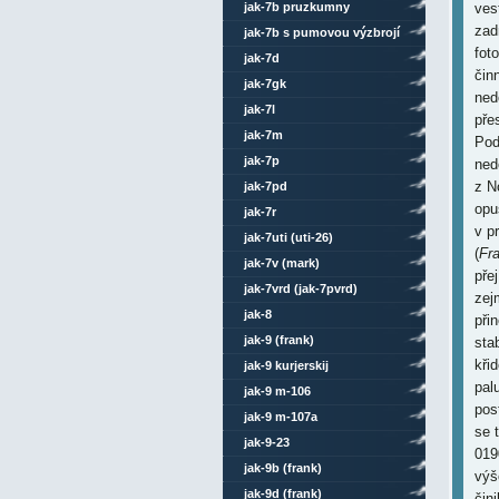
jak-7b pruzkumny
ves
zad
jak-7b s pumovou výzbrojí
fot
jak-7d
čin
jak-7gk
ned
jak-7l
pře
jak-7m
Pod
jak-7p
ned
z N
jak-7pd
opu
jak-7r
v p
jak-7uti (uti-26)
(
Fr
jak-7v (mark)
pře
jak-7vrd (jak-7pvrd)
zej
jak-8
při
jak-9 (frank)
stab
kři
jak-9 kurjerskij
pal
jak-9 m-106
pos
jak-9 m-107a
se 
jak-9-23
019
jak-9b (frank)
výš
jak-9d (frank)
čin