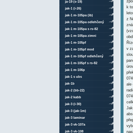
zpo
ja-19 (s-19)
k t
jak-1 (i-26)
let
jak-1 m-105pa (ib)
z N
jak-1 m-105pa odlehčený
zná
jak-1 m-105pa s rs-82
(vz
jak-1 m-105pa zimni
obd
Říz
jak-1 m-105pf
v z
jak-1 m-105pf mod
slo
jak-1 m-105pf odlehčený
pan
jak-1 m-105pf s rs-82
úro
jak-1 m-106p
pře
jak-1 s ubs
074
jak-1b
ale
rad
jak-2 (bb-22)
074
jak-2 kabb
cel
jak-3 (i-30)
Jak
jak-3 (jak-1m)
abs
jak-3 laminar
pře
jak-3 vk-107a
vyb
jak-3 vk-108
nas