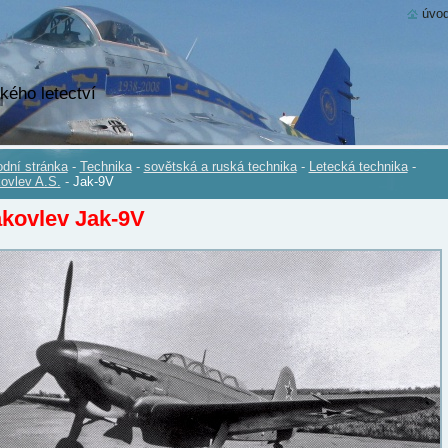
úvod
kého letectví
dní stránka
-
Technika
-
sovětská a ruská technika
-
Letecká technika
-
ovlev A.S.
-
Jak-9V
kovlev Jak-9V