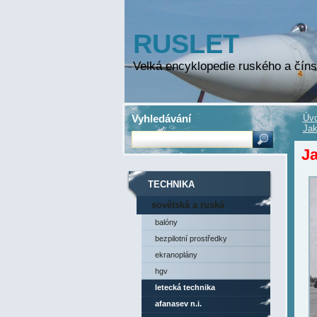
RUSLET
Velká encyklopedie ruského a číns
Vyhledávání
Úvo
Jak
Ja
TECHNIKA
sovětská a ruská
technika
balóny
bezpilotní prostředky
ekranoplány
hgv
letecká technika
afanasev n.i.