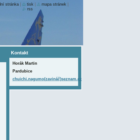
ní stránka
|
tisk
|
mapa stránek
|
rss
Kontakt
Horák Martin
Pardubice
chuichi.nagumo(zavináč)seznam.cz