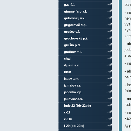
pan
gaz č.1
gimmelfarb a.l.
- i
nen
gribovskij v.k.
vys
grigorovič d.p.
sys
grošev v.f.
zce
grochovskij p.i.
- a
grušin p.d.
jed
gudkov m.i.
zre
chai
- i
iljušin s.v.
- a
irkut
pal
isaev a.m.
- i
izmajov r.a.
fot
jacenko v.p.
- m
jakovlev a.s.
rad
bpb-22 (bb-22pb)
- i
c-11
kap
c-11u
i-29 (bb-22is)
His