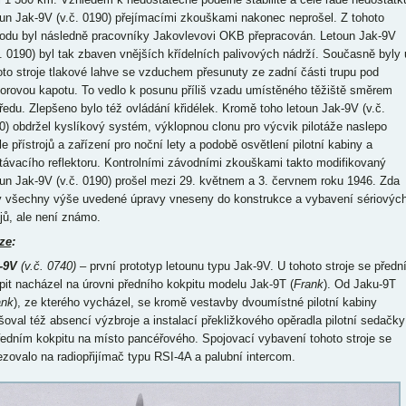
oun Jak-9V (v.č. 0190) přejímacími zkouškami nakonec neprošel. Z tohoto
odu byl následně pracovníky Jakovlevovi OKB přepracován. Letoun Jak-9V
č. 0190) byl tak zbaven vnějších křídelních palivových nádrží. Současně byly 
oto stroje tlakové lahve se vzduchem přesunuty ze zadní části trupu pod
orovou kapotu. To vedlo k posunu příliš vzadu umístěného těžiště směrem
ředu. Zlepšeno bylo též ovládání křidélek. Kromě toho letoun Jak-9V (v.č.
0) obdržel kyslíkový systém, výklopnou clonu pro výcvik pilotáže naslepo
e přístrojů a zařízení pro noční lety a podobě osvětlení pilotní kabiny a
stávacího reflektoru. Kontrolními závodními zkouškami takto modifikovaný
oun Jak-9V (v.č. 0190) prošel mezi 29. květnem a 3. červnem roku 1946. Zda
y všechny výše uvedené úpravy vneseny do konstrukce a vybavení sériovýc
ojů, ale není známo.
ze
:
-9V
(v.č. 0740)
– první prototyp letounu typu Jak-9V. U tohoto stroje se předn
pit nacházel na úrovni předního kokpitu modelu Jak-9T (
Frank
). Od Jaku-9T
ank
), ze kterého vycházel, se kromě vestavby dvoumístné pilotní kabiny
išoval též absencí výzbroje a instalací překližkového opěradla pilotní sedačky
ředním kokpitu na místo pancéřového. Spojovací vybavení tohoto stroje se
zovalo na radiopřijímač typu RSI-4A a palubní intercom.