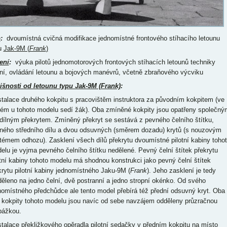
p
:
dvoumístná cvičná modifikace jednomístné frontového stíhacího letounu
u
Jak-9M (
Frank
)
ení
:
výuka pilotů jednomotorových frontových stíhacích letounů techniky
ání, ovládání letounu a bojových manévrů, včetně zbraňového výcviku
išnosti od letounu typu Jak-9M (Frank)
:
nstalace druhého kokpitu s pracovištěm instruktora za původním kokpitem (ve
rém u tohoto modelu sedí žák). Oba zmíněné kokpity jsou opatřeny společný
idílným překrytem. Zmíněný překryt se sestává z pevného čelního štítku,
ného středního dílu a dvou odsuvných (směrem dozadu) krytů (s nouzovým
témem odhozu). Zasklení všech dílů překrytu dvoumístné pilotní kabiny toho
elu je vyjma pevného čelního štítku nedělené. Pevný čelní štítek překrytu
otní kabiny tohoto modelu má shodnou konstrukci jako pevný čelní štítek
krytu pilotní kabiny jednomístného Jaku-9M (
Frank
). Jeho zasklení je tedy
děleno na jedno čelní, dvě postranní a jedno stropní okénko. Od svého
nomístného předchůdce ale tento model přebírá též přední odsuvný kryt. Oba
 kokpity tohoto modelu jsou navíc od sebe navzájem odděleny průzračnou
pážkou.
nstalace překližkového opěradla pilotní sedačky v předním kokpitu na místo