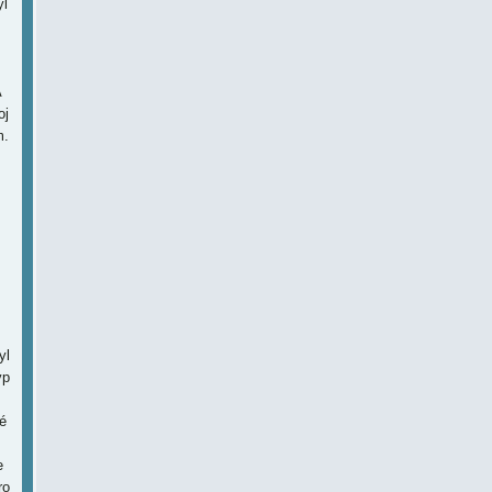
yl
A
oj
m.
yl
yp
é
e
ro