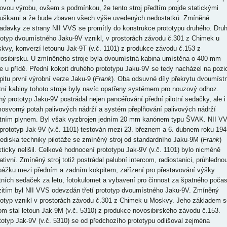
iovou výrobu, ovšem s podmínkou, že tento stroj předtím projde statickými
uškami a že bude zbaven všech výše uvedených nedostatků. Zmíněné
adavky ze strany NII VVS se promítly do konstrukce prototypu druhého. Dru
totyp dvoumístného Jaku-9V vznikl, v prostorách závodu č.301 z Chimek u
kvy, konverzí letounu Jak-9T (v.č. 1101) z produkce závodu č.153 z
osibirsku. U zmíněného stroje byla dvoumístná kabina umístěna o 400 mm
že u přídě. Přední kokpit druhého prototypu Jaku-9V se tedy nacházel na pozic
pitu první výrobní verze Jaku-9 (
Frank
). Oba odsuvné díly překrytu dvoumíst
otní kabiny tohoto stroje byly navíc opatřeny systémem pro nouzový odhoz.
hý prototyp Jaku-9V postrádal nejen pancéřování přední pilotní sedačky, ale i
osvorný potah palivových nádrží a systém přeplňování palivových nádrží
rtním plynem. Byl však vyzbrojen jedním 20 mm kanónem typu ŠVAK. NII V
 prototyp Jak-9V (v.č. 1101) testován mezi 23. březnem a 6. dubnem roku 194
lediska techniky pilotáže se zmíněný stroj od standardního Jaku-9M (
Frank
)
kticky nelišil. Celkové hodnocení prototypu Jak-9V (v.č. 1101) bylo nicméně
ativní. Zmíněný stroj totiž postrádal palubní intercom, radiostanici, průhledno
pážku mezi předním a zadním kokpitem, zařízení pro přestavování výšky
otních sedaček za letu, fotokulomet a vybavení pro činnost za špatného počas
itím byl NII VVS odevzdán třetí prototyp dvoumístného Jaku-9V. Zmíněný
totyp vznikl v prostorách závodu č.301 z Chimek u Moskvy. Jeho základem s
tom stal letoun Jak-9M (v.č. 5310) z produkce novosibirského závodu č.153.
totyp Jak-9V (v.č. 5310) se od předchozího prototypu odlišoval zejména