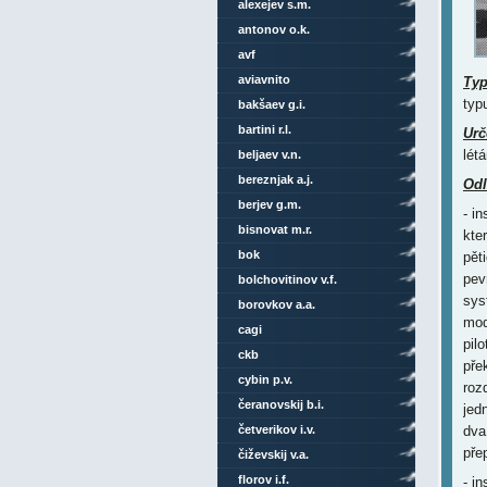
alexejev s.m.
antonov o.k.
avf
aviavnito
Ty
typ
bakšaev g.i.
bartini r.l.
Urč
lét
beljaev v.n.
bereznjak a.j.
Odl
berjev g.m.
- i
bisnovat m.r.
kte
bok
pět
pev
bolchovitinov v.f.
sys
borovkov a.a.
mod
cagi
pil
ckb
pře
cybin p.v.
roz
čeranovskij b.i.
jed
četverikov i.v.
dva
pře
čiževskij v.a.
florov i.f.
- i