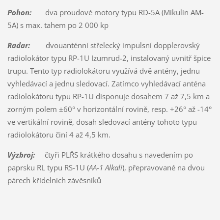
Pohon:
dva proudové motory typu RD-5A (Mikulin AM-
5A) s max. tahem po 2 000 kp
Radar:
dvouanténní střelecký impulsní dopplerovský
radiolokátor typu RP-1U Izumrud-2, instalovaný uvnitř špice
trupu. Tento typ radiolokátoru využívá dvě antény, jednu
vyhledávací a jednu sledovací. Zatímco vyhledávací anténa
radiolokátoru typu RP-1U disponuje dosahem 7 až 7,5 km a
zorným polem ±60° v horizontální rovině, resp. +26° až -14°
ve vertikální rovině, dosah sledovací antény tohoto typu
radiolokátoru činí 4 až 4,5 km.
Výzbroj:
čtyři PLŘS krátkého dosahu s navedením po
paprsku RL typu RS-1U (
AA-1 Alkali
), přepravované na dvou
párech křídelních závěsníků