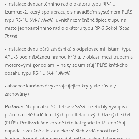
- instalace dvouanténního radiolokátoru typu RP-1U
Izumrud-2, který spolupracuje s naváděcím systémem PLŘS
typu RS-1U (
AA-1 Alkali
), uvnitř nezměněné špice trupu na
místo jednoanténního radiolokátoru typu RP-6 Sokol (
Scan
Three
)
- instalace dvou párů závěsníků s odpalovacími lištami typu
APU-3 pod náběžnou hranou křídla, v oblasti mezi trupem a
motorovými gondolami – na ty se umisťují PLŘS krátkého
dosahu typu RS-1U (
AA-1 Alkali
)
- absence kanónové výzbroje (jejich kryty ale zůstaly
zachovány)
Historie
:
Na počátku 50. let se v SSSR rozeběhly vývojové
práce na celé řadě leteckých protiletadlových řízených střel
(PLŘS). Protivzdušné zbraně této kategorie totiž umožňují
napadat vzdušné cíle z daleko větších vzdáleností než
kanóny. Kromě toho nevyžadují míření celým letounem ve