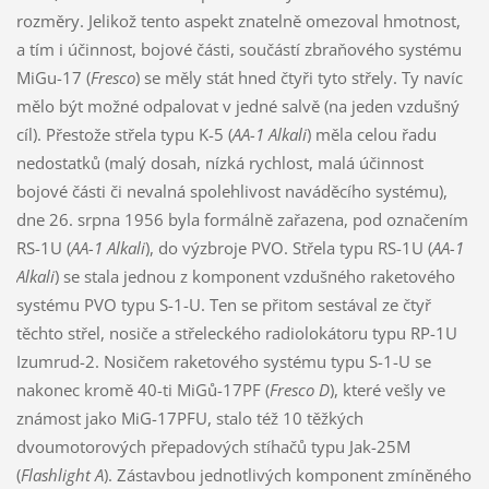
rozměry. Jelikož tento aspekt znatelně omezoval hmotnost,
a tím i účinnost, bojové části, součástí zbraňového systému
MiGu-17 (
Fresco
) se měly stát hned čtyři tyto střely. Ty navíc
mělo být možné odpalovat v jedné salvě (na jeden vzdušný
cíl). Přestože střela typu K-5 (
AA-1 Alkali
) měla celou řadu
nedostatků (malý dosah, nízká rychlost, malá účinnost
bojové části či nevalná spolehlivost naváděcího systému),
dne 26. srpna 1956 byla formálně zařazena, pod označením
RS-1U (
AA-1 Alkali
), do výzbroje PVO. Střela typu RS-1U (
AA-1
Alkali
) se stala jednou z komponent vzdušného raketového
systému PVO typu S-1-U. Ten se přitom sestával ze čtyř
těchto střel, nosiče a střeleckého radiolokátoru typu RP-1U
Izumrud-2. Nosičem raketového systému typu S-1-U se
nakonec kromě 40-ti MiGů-17PF (
Fresco D
), které vešly ve
známost jako MiG-17PFU, stalo též 10 těžkých
dvoumotorových přepadových stíhačů typu Jak-25M
(
Flashlight A
). Zástavbou jednotlivých komponent zmíněného