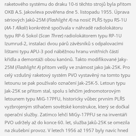
raketového systému do draku 10-ti těchto strojů byla přitom
OKB A.S. Jakovleva pověřena dne 5. listopadu 1955. Úprava
sériových Jaků-25M (
Flashlight A
) na nosič PLŘS typu RS-1U
(
AA-1 Alkali
) konkrétně spočívala v náhradě radiolokátoru
typu RP-6 Sokol (
Scan Three
) radiolokátorem typu RP-1U
Izumrud-2, instalaci dvou párů závěsníků s odpalovacími
lištami typu APU-3 pod náběžnou hranu vnitřních částí
křídla a demontáži obou kanónů. Takto modifikované Jaky-
25M (
Flashlight A
) přitom vešly ve známost jako Jak-25K. Pro
celý vzdušný raketový systém PVO vystavěný na tomto typu
letounu se pak používalo označení Jak-25K-5. Letoun typu
Jak-25K se přitom stal, spolu s lehčím jednomotorovým
letounem typu MiG-17PFU, historicky vůbec prvním PLŘS
vyzbrojeným stíhačem sovětské konstrukce, který se dočkal
operační služby. Zatímco lehčí MiGy-17PFU se na inventáři
PVO udržely až do konce 60. let, služba Jaků-25K se omezila
na zkušební provoz. V letech 1956 až 1957 byly navíc hned