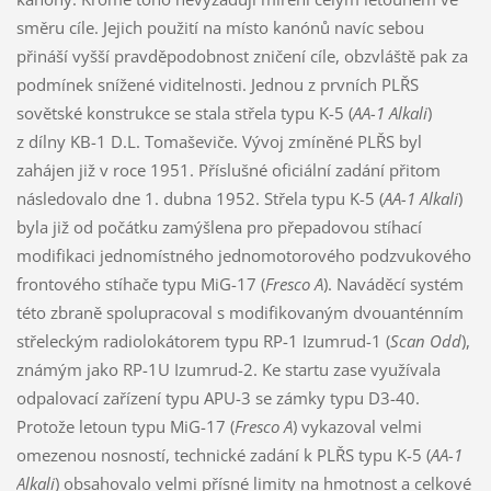
směru cíle. Jejich použití na místo kanónů navíc sebou
přináší vyšší pravděpodobnost zničení cíle, obzvláště pak za
podmínek snížené viditelnosti. Jednou z prvních PLŘS
sovětské konstrukce se stala střela typu K-5 (
AA-1 Alkali
)
z dílny KB-1 D.L. Tomaševiče. Vývoj zmíněné PLŘS byl
zahájen již v roce 1951. Příslušné oficiální zadání přitom
následovalo dne 1. dubna 1952. Střela typu K-5 (
AA-1 Alkali
)
byla již od počátku zamýšlena pro přepadovou stíhací
modifikaci jednomístného jednomotorového podzvukového
frontového stíhače typu MiG-17 (
Fresco A
). Naváděcí systém
této zbraně spolupracoval s modifikovaným dvouanténním
střeleckým radiolokátorem typu RP-1 Izumrud-1 (
Scan Odd
),
známým jako RP-1U Izumrud-2. Ke startu zase využívala
odpalovací zařízení typu APU-3 se zámky typu D3-40.
Protože letoun typu MiG-17 (
Fresco A
) vykazoval velmi
omezenou nosností, technické zadání k PLŘS typu K-5 (
AA-1
Alkali
) obsahovalo velmi přísné limity na hmotnost a celkové