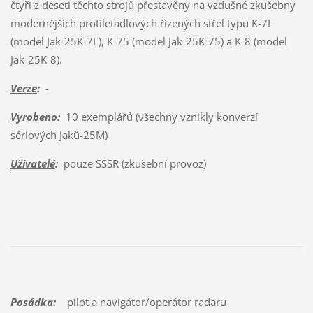
čtyři z deseti těchto strojů přestavěny na vzdušné zkušebny
modernějších protiletadlových řízených střel typu K-7L
(model Jak-25K-7L), K-75 (model Jak-25K-75) a K-8 (model
Jak-25K-8).
Verze
:
-
Vyrobeno
:
10 exemplářů (všechny vznikly konverzí
sériových Jaků-25M)
Uživatelé
:
pouze SSSR (zkušební provoz)
Posádka:
pilot a navigátor/operátor radaru