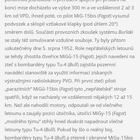
konci mise docházelo ve výšce 300 m a ve vzdálenost 2 až 3
km od VPD, ihned poté, co pilot MiG-15bis (
Fagot
) vysunul
podvozek a sklopil vztlakové klapky (pod úhlem 20°)
směrem dolů. Součástí provozních zkoušek systému
Burlaki
se staly též simulované vzdušné souboje. Ty byly přitom
uskutečněny dne 5. srpna 1952. Role nepřátelských letounů
se tehdy zhostila čtveřice MiGů-15 (
Fagot
). Jejich navedení na
zteč s bombardéry typu Tu-4 (
Bull
) zajistila pozemní
naváděcí stanoviště za využití informací získaných
výstražnými radiolokátory PVO. Při první zteči piloti
„parazitních“ MiGů-15bis (
Fagot
) tyto „nepřátelské“ stroje
spatřili, když se nacházely ve vzdálenosti nějakých 12 až 15
km. Než ale nahodili motory, odpoutali se od vlečného
letounu a zaujaly pozici útočníka, útočící MiGy-15 (
Fagot
)
„modrého týmu“ stihly hned dvakrát napadnout vlečné
letouny typu Tu-4 (
Bull
). Pokud by šlo o reálný boj,
bombardéry typu Tu-4 (
Bull
) a zřejmě i obranné MiGy-15bis