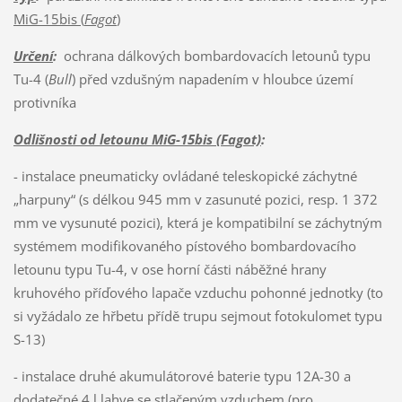
MiG-15bis (
Fagot
)
Určení
:
ochrana dálkových bombardovacích letounů typu
Tu-4 (
Bull
) před vzdušným napadením v hloubce území
protivníka
Odlišnosti od letounu MiG-15bis (Fagot)
:
- instalace pneumaticky ovládané teleskopické záchytné
„harpuny“ (s délkou 945 mm v zasunuté pozici, resp. 1 372
mm ve vysunuté pozici), která je kompatibilní se záchytným
systémem modifikovaného pístového bombardovacího
letounu typu Tu-4, v ose horní části náběžné hrany
kruhového příďového lapače vzduchu pohonné jednotky (to
si vyžádalo ze hřbetu přídě trupu sejmout fotokulomet typu
S-13)
- instalace druhé akumulátorové baterie typu 12A-30 a
dodatečné 4 l lahve se stlačeným vzduchem (pro