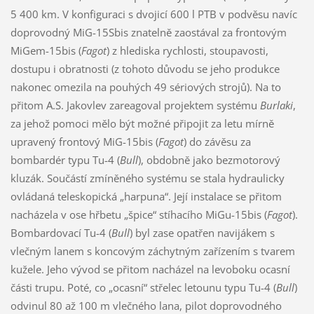
5 400 km. V konfiguraci s dvojicí 600 l PTB v podvěsu navíc
doprovodný MiG-15Sbis znatelně zaostával za frontovým
MiGem-15bis (
Fagot
) z hlediska rychlosti, stoupavosti,
dostupu i obratnosti (z tohoto důvodu se jeho produkce
nakonec omezila na pouhých 49 sériových strojů). Na to
přitom A.S. Jakovlev zareagoval projektem systému
Burlaki
,
za jehož pomoci mělo být možné připojit za letu mírně
upravený frontový MiG-15bis (
Fagot
) do závěsu za
bombardér typu Tu-4 (
Bull
), obdobně jako bezmotorový
kluzák. Součástí zmíněného systému se stala hydraulicky
ovládaná teleskopická „harpuna“. Její instalace se přitom
nacházela v ose hřbetu „špice“ stíhacího MiGu-15bis (
Fagot
).
Bombardovací Tu-4 (
Bull
) byl zase opatřen navijákem s
vlečným lanem s koncovým záchytným zařízením s tvarem
kužele. Jeho vývod se přitom nacházel na levoboku ocasní
části trupu. Poté, co „ocasní“ střelec letounu typu Tu-4 (
Bull
)
odvinul 80 až 100 m vlečného lana, pilot doprovodného