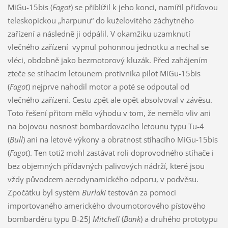
MiGu-15bis (
Fagot
) se přiblížil k jeho konci, namířil příďovou
teleskopickou „harpunu“ do kuželovitého záchytného
zařízení a následně ji odpálil. V okamžiku uzamknutí
vlečného zařízení vypnul pohonnou jednotku a nechal se
vléci, obdobně jako bezmotorový kluzák. Před zahájením
zteče se stíhacím letounem protivníka pilot MiGu-15bis
(
Fagot
) nejprve nahodil motor a poté se odpoutal od
vlečného zařízení. Cestu zpět ale opět absolvoval v závěsu.
Toto řešení přitom mělo výhodu v tom, že nemělo vliv ani
na bojovou nosnost bombardovacího letounu typu Tu-4
(
Bull
) ani na letové výkony a obratnost stíhacího MiGu-15bis
(
Fagot
). Ten totiž mohl zastávat roli doprovodného stíhače i
bez objemných přídavných palivových nádrží, které jsou
vždy původcem aerodynamického odporu, v podvěsu.
Zpočátku byl systém
Burlaki
testován za pomoci
importovaného amerického dvoumotorového pístového
bombardéru typu B-25J
Mitchell
(
Bank
) a druhého prototypu