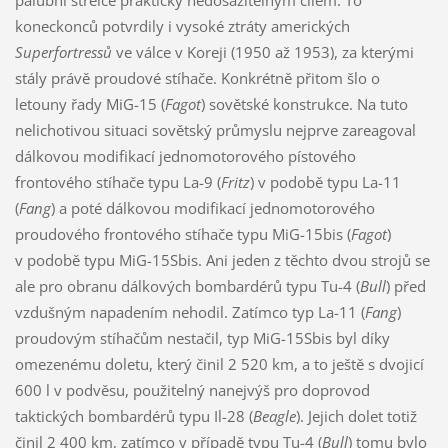
palubní střelce prakticky nedosažitelným cílem. To
koneckonců potvrdily i vysoké ztráty amerických
Superfortressů
ve válce v Koreji (1950 až 1953), za kterými
stály právě proudové stíhače. Konkrétně přitom šlo o
letouny řady MiG-15 (
Fagot
) sovětské konstrukce. Na tuto
nelichotivou situaci sovětský průmyslu nejprve zareagoval
dálkovou modifikací jednomotorového pístového
frontového stíhače typu La-9 (
Fritz
) v podobě typu La-11
(
Fang
) a poté dálkovou modifikací jednomotorového
proudového frontového stíhače typu MiG-15bis (
Fagot
)
v podobě typu MiG-15Sbis. Ani jeden z těchto dvou strojů se
ale pro obranu dálkových bombardérů typu Tu-4 (
Bull
) před
vzdušným napadením nehodil. Zatímco typ La-11 (
Fang
)
proudovým stíhačům nestačil, typ MiG-15Sbis byl díky
omezenému doletu, který činil 2 520 km, a to ještě s dvojicí
600 l v podvěsu, použitelný nanejvýš pro doprovod
taktických bombardérů typu Il-28 (
Beagle
). Jejich dolet totiž
činil 2 400 km, zatímco v případě typu Tu-4 (
Bull
) tomu bylo