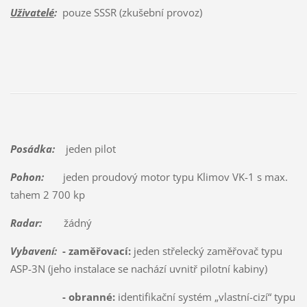
Uživatelé
:
pouze SSSR (zkušební provoz)
Posádka:
jeden pilot
Pohon:
jeden proudový motor typu Klimov VK-1 s max.
tahem 2 700 kp
Radar:
žádný
Vybavení:
- zaměřovací:
jeden střelecký zaměřovač typu
ASP-3N (jeho instalace se nachází uvnitř pilotní kabiny)
- obranné:
identifikační systém „vlastní-cizí“ typu