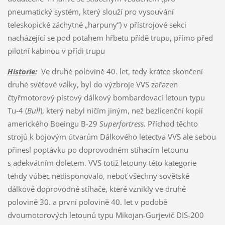
pneumatický systém, který slouží pro vysouvání
teleskopické záchytné „harpuny“) v přístrojové sekci
nacházející se pod potahem hřbetu přídě trupu, přímo před
pilotní kabinou v přídi trupu
Historie
:
Ve druhé polovině 40. let, tedy krátce skončení
druhé světové války, byl do výzbroje VVS zařazen
čtyřmotorový pístový dálkový bombardovací letoun typu
Tu-4 (
Bull
), který nebyl ničím jiným, než bezlicenční kopií
amerického Boeingu B-29
Superfortress
. Příchod těchto
strojů k bojovým útvarům Dálkového letectva VVS ale sebou
přinesl poptávku po doprovodném stíhacím letounu
s adekvátním doletem. VVS totiž letouny této kategorie
tehdy vůbec nedisponovalo, neboť všechny sovětské
dálkové doprovodné stíhače, které vznikly ve druhé
polovině 30. a první polovině 40. let v podobě
dvoumotorových letounů typu Mikojan-Gurjevič DIS-200