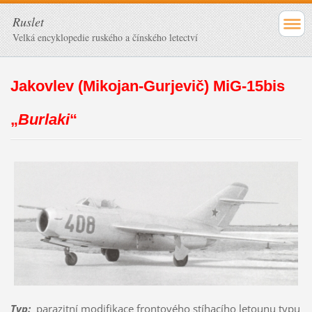
Ruslet
Velká encyklopedie ruského a čínského letectví
Jakovlev (Mikojan-Gurjevič) MiG-15bis
„
Burlaki
“
Typ
:
parazitní modifikace frontového stíhacího letounu typu