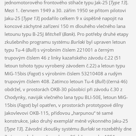
jednomotorového frontového stíhače typu Jak-25 [
Type 13
].
Mezi 1. červnem 1949 a 30. zářím 1950 se přitom pilotovi
Jaku-25 [
Type 13
] podařilo celkem 9 x úspěšně napojit na
koncové záchytné zařízení 150 m dlouhého vlečného lana
letounu typu B-25J
Mitchell
(
Bank
). Pro potřeby druhé etapy
zkušebního programu systému
Burlaki
byl upraven letoun
typu Tu-4 (
Bull
) s výrobním číslem 221001 a černým
trupovým číslem 46 z linky kazaňského závodu č.22 (51
letoun tohoto typu vyrobený závodem č.22) a letoun typu
MiG-15bis (
Fagot
) s výrobním číslem 53210408 a rudým
trupovým číslem 408. Zatímco letoun Tu-4 (
Bull
) (černá 46)
obdržel, v prostorách OKB-30 působící při závodu č.30 z
Chodynky, naviják vlečného lana typu BLI-50E, letoun MiG-
15bis (
Fagot
) byl opatřen, v prostorách prototypové dílny
Jakovlevovi OKB-115, příďovou „harpunou“ té samé
konstrukce, jako druhý exemplář méně výkonného Jaku-25
[
Type 13
]. Závodní zkoušky systému
Burlaki
se rozeběhly dne