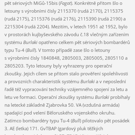
pět sériových MiGů-15bis (
Fagot
). Konkrétně přitom šlo o
letouny s výrobními čísly 2115370 (rudá 2170), 2115375
(rudá 2175), 2115376 (rudá 2176), 2115390 (rudá 2190) a
2215304 (rudá 2204). Mezitím, v letech 1951 až 1952, bylo
v prostorách kujbyševského závodu č.18 vlečným zařízením
systému
Burlaki
opatřeno celkem pět sériových bombardérů
typu Tu-4 (
Bull
). V tomto případě zase šlo o letouny
s výrobními čísly 1840848, 2805003, 2805005, 2805110 a
2805203. Tyto letouny byly vyhrazeny pro operační
zkoušky. Jejich cílem se přitom stalo prověření spolehlivosti
a provozních charakteristik systému
Burlaki
a v neposlední
řadě též vypracování techniky vzájemného spojení za letu a
letu ve formaci. Operační zkoušky systému
Burlaki
probíhaly
na letecké základně Zjabrovka 50. VA (vzdušná armáda)
spadající pod velení Běloruského vojenského okruhu.
Zatímco bombardéry typu Tu-4 (
Bull
) pilotovalo pět posádek
3. AE (letka) 171. GvTBAP (gardový pluk těžkých