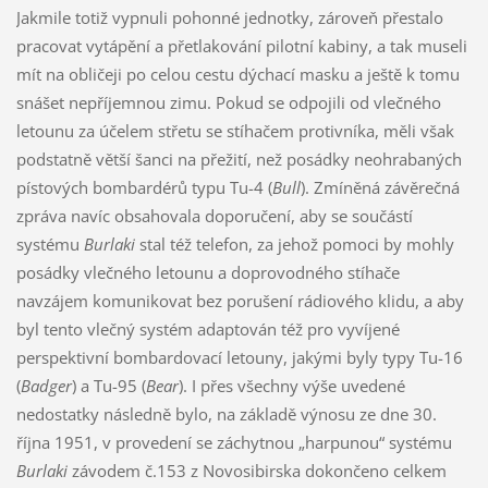
Jakmile totiž vypnuli pohonné jednotky, zároveň přestalo
pracovat vytápění a přetlakování pilotní kabiny, a tak museli
mít na obličeji po celou cestu dýchací masku a ještě k tomu
snášet nepříjemnou zimu. Pokud se odpojili od vlečného
letounu za účelem střetu se stíhačem protivníka, měli však
podstatně větší šanci na přežití, než posádky neohrabaných
pístových bombardérů typu Tu-4 (
Bull
). Zmíněná závěrečná
zpráva navíc obsahovala doporučení, aby se součástí
systému
Burlaki
stal též telefon, za jehož pomoci by mohly
posádky vlečného letounu a doprovodného stíhače
navzájem komunikovat bez porušení rádiového klidu, a aby
byl tento vlečný systém adaptován též pro vyvíjené
perspektivní bombardovací letouny, jakými byly typy Tu-16
(
Badger
) a Tu-95 (
Bear
). I přes všechny výše uvedené
nedostatky následně bylo, na základě výnosu ze dne 30.
října 1951, v provedení se záchytnou „harpunou“ systému
Burlaki
závodem č.153 z Novosibirska dokončeno celkem