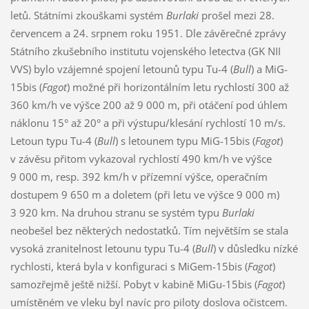
letů. Státními zkouškami systém
Burlaki
prošel mezi 28.
červencem a 24. srpnem roku 1951. Dle závěrečné zprávy
Státního zkušebního institutu vojenského letectva (GK NII
VVS) bylo vzájemné spojení letounů typu Tu-4 (
Bull
) a MiG-
15bis (
Fagot
) možné při horizontálním letu rychlostí 300 až
360 km/h ve výšce 200 až 9 000 m, při otáčení pod úhlem
náklonu 15° až 20° a při výstupu/klesání rychlostí 10 m/s.
Letoun typu Tu-4 (
Bull
) s letounem typu MiG-15bis (
Fagot
)
v závěsu přitom vykazoval rychlostí 490 km/h ve výšce
9 000 m, resp. 392 km/h v přízemní výšce, operačním
dostupem 9 650 m a doletem (při letu ve výšce 9 000 m)
3 920 km. Na druhou stranu se systém typu
Burlaki
neobešel bez některých nedostatků. Tím největším se stala
vysoká zranitelnost letounu typu Tu-4 (
Bull
) v důsledku nízké
rychlosti, která byla v konfiguraci s MiGem-15bis (
Fagot
)
samozřejmě ještě nižší. Pobyt v kabině MiGu-15bis (
Fagot
)
umístěném ve vleku byl navíc pro piloty doslova očistcem.