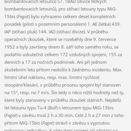
bombardovacích letounů) 57. TBAD (divize těžkých
bombardovacích letounů), pro stíhací letouny typu MiG-
15bis (
Fagot
) bylo vyhrazeno celkem deset kompletních
posádek (piloti s pozemním personálem) 1. AE (letka) 439.
IAP (stíhací pluk) 144. IAD (stíhací divize). V průběhu
operačních zkoušek, které se rozeběhly dne 9. července
1952 a byly završeny dnem 8. září toho samého roku, se
podařilo uskutečnit celkem 172 vzdušných spojení, 155 za
denních a 17 za nočních podmínek. Ani při jednom
zkušebním letu přitom nedošlo k žádnému incidentu. Max.
limitní úhel náklonu, resp. max. limitní rychlost
stoupání/klesání, v průběhu procesu spojení byl stanoven
na 15°, resp. na 7 m/s. Šlo tedy o něco nižší hodnoty než ty,
které byly stanoveny v průběhu zkoušek státních. Nejdelší
let letounu typu Tu-4 (
Bull
) s letounem typu MiG-15bis
(
Fagot
) v závěsu trval 2 h a 30 min. Celé 2 h a 27 min z toho
přitom MiG-15bis (
Fagot
) strávil v závěsu s vypnutou
pohonnou jednotkou. K přerušení spojení při přistání na