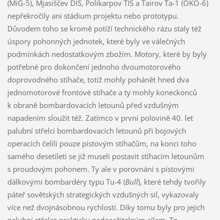
(MiG-5), Mjasiščev DIS, Polikarpov TIS a Tairov Ta-1 (OKO-6)
nepřekročily ani stádium projektu nebo prototypu.
Důvodem toho se kromě potíží technického rázu staly též
úspory pohonných jednotek, které byly ve válečných
podmínkách nedostatkovým zbožím. Motory, které by byly
potřebné pro dokončení jednoho dvoumotorového
doprovodného stíhače, totiž mohly pohánět hned dva
jednomotorové frontové stíhače a ty mohly koneckonců
k obraně bombardovacích letounů před vzdušným
napadením sloužit též. Zatímco v první polovině 40. let
palubní střelci bombardovacích letounů při bojových
operacích čelili pouze pístovým stíhačům, na konci toho
samého desetiletí se již museli postavit stíhacím letounům
s proudovým pohonem. Ty ale v porovnání s pístovými
dálkovými bombardéry typu Tu-4 (
Bull
), které tehdy tvořily
páteř sovětských strategických vzdušných sil, vykazovaly
více než dvojnásobnou rychlostí. Díky tomu byly pro jejich