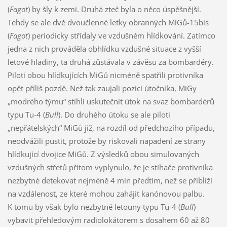
(
Fagot
) by šly k zemi. Druhá zteč byla o něco úspěšnější.
Tehdy se ale dvě dvoučlenné letky obranných MiGů-15bis
(
Fagot
) periodicky střídaly ve vzdušném hlídkování. Zatímco
jedna z nich prováděla obhlídku vzdušné situace z vyšší
letové hladiny, ta druhá zůstávala v závěsu za bombardéry.
Piloti obou hlídkujících MiGů nicméně spatřili protivníka
opět příliš pozdě. Než tak zaujali pozici útočníka, MiGy
„modrého týmu“ stihli uskutečnit útok na svaz bombardérů
typu Tu-4 (
Bull
). Do druhého útoku se ale piloti
„nepřátelských“ MiGů již, na rozdíl od předchozího případu,
neodvážili pustit, protože by riskovali napadení ze strany
hlídkující dvojice MiGů. Z výsledků obou simulovaných
vzdušných střetů přitom vyplynulo, že je stíhače protivníka
nezbytné detekovat nejméně 4 min předtím, než se přiblíží
na vzdálenost, ze které mohou zahájit kanónovou palbu.
K tomu by však bylo nezbytné letouny typu Tu-4 (
Bull
)
vybavit přehledovým radiolokátorem s dosahem 60 až 80