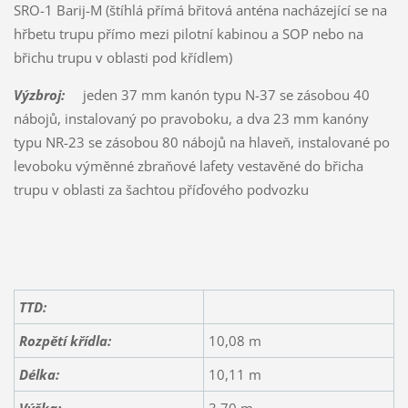
SRO-1 Barij-M (štíhlá přímá břitová anténa nacházející se na
hřbetu trupu přímo mezi pilotní kabinou a SOP nebo na
břichu trupu v oblasti pod křídlem)
Výzbroj:
jeden 37 mm kanón typu N-37 se zásobou 40
nábojů, instalovaný po pravoboku, a dva 23 mm kanóny
typu NR-23 se zásobou 80 nábojů na hlaveň, instalované po
levoboku výměnné zbraňové lafety vestavěné do břicha
trupu v oblasti za šachtou příďového podvozku
TTD:
Rozpětí křídla:
10,08 m
Délka:
10,11 m
Výška:
3,70 m