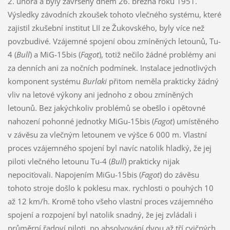
2. února a byly završeny dnem 26. března roku 1951.
Výsledky závodních zkoušek tohoto vlečného systému, které
zajistil zkušební institut LII ze Žukovského, byly více než
povzbudivé. Vzájemné spojení obou zmíněných letounů, Tu-
4 (
Bull
) a MiG-15bis (
Fagot
), totiž nečilo žádné problémy ani
za denních ani za nočních podmínek. Instalace jednotlivých
komponent systému
Burlaki
přitom neměla prakticky žádný
vliv na letové výkony ani jednoho z obou zmíněných
letounů. Bez jakýchkoliv problémů se obešlo i opětovné
nahození pohonné jednotky MiGu-15bis (
Fagot
) umístěného
v závěsu za vlečným letounem ve výšce 6 000 m. Vlastní
proces vzájemného spojení byl navíc natolik hladký, že jej
piloti vlečného letounu Tu-4 (
Bull
) prakticky nijak
nepociťovali. Napojením MiGu-15bis (
Fagot
) do závěsu
tohoto stroje došlo k poklesu max. rychlosti o pouhých 10
až 12 km/h. Kromě toho všeho vlastní proces vzájemného
spojení a rozpojení byl natolik snadný, že jej zvládali i
průměrní řadoví piloti, po absolvování dvou až tří cvičných