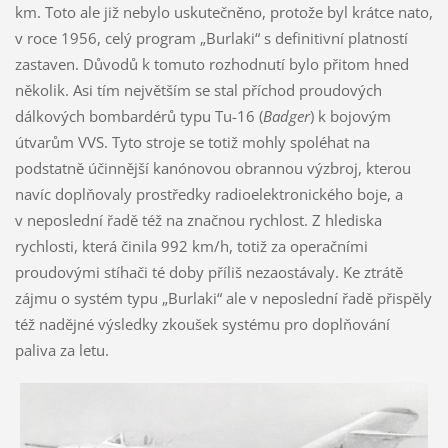
km. Toto ale již nebylo uskutečněno, protože byl krátce nato,
v roce 1956, celý program „Burlaki“ s definitivní platností
zastaven. Důvodů k tomuto rozhodnutí bylo přitom hned
několik. Asi tím největším se stal příchod proudových
dálkových bombardérů typu Tu-16 (
Badger
) k bojovým
útvarům VVS. Tyto stroje se totiž mohly spoléhat na
podstatně účinnější kanónovou obrannou výzbroj, kterou
navíc doplňovaly prostředky radioelektronického boje, a
v neposlední řadě též na značnou rychlost. Z hlediska
rychlosti, která činila 992 km/h, totiž za operačními
proudovými stíhači té doby příliš nezaostávaly. Ke ztrátě
zájmu o systém typu „Burlaki“ ale v neposlední řadě přispěly
též nadějné výsledky zkoušek systému pro doplňování
paliva za letu.