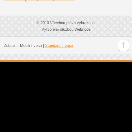
© 2010 Všechna práva vyhrazena.
Vytvořeno službou
Webnode
Zobrazit:
Mobilní verzi
|
Standardní verzi