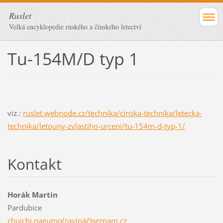
Ruslet
Velká encyklopedie ruského a čínského letectví
Tu-154M/D typ 1
viz.:
ruslet.webnode.cz/technika/cinska-technika/letecka-
technika/letouny-zvlastiho-urceni/tu-154m-d-typ-1/
Kontakt
Horák Martin
Pardubice
chuichi.nagumo(zavináč)seznam.cz