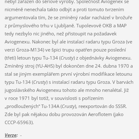
nebyl zařazen do sériové výroby. Společnost Aviogenex se
nicméně nenechala takto odbýt a proti tomuto tvrzením
argumentovala tím, že se zmíněný radar nacházel v brožuře
z průmyslového trhu v Ljubljaně. Tupolevově OKB a MAP
tedy nezbylo nic jiného, než přistoupit na požadavek
Aviogenexu. Nakonec byl ale instalací radaru typu Groza (ve
verzi Groza-M134) ve špici trupu opatřen pouze poslední
(třetí) letoun typu Tu-134 (
Crusty
) z objednávky Aviogenexu.
Zmíněný stroj (YU-AHS) byl dokončen dne 24. dubna 1970 a
stal se jiným exemplářem první výrobní modifikace letounu
typu Tu-134 (
Crusty
) s instalací radaru typu Groza. V barvách
jugoslávského Aviogenexu tohoto ale mnoho nenalétal. Již
v roce 1971 byl totiž, v souvislosti s pořízením
„prodloužených“ Tu-134A (
Crusty
), reexportován do SSSR.
Zde byl pak nějakou dobu provozován Aeroflotem (jako
CCCP-65963).
Verze
:
-