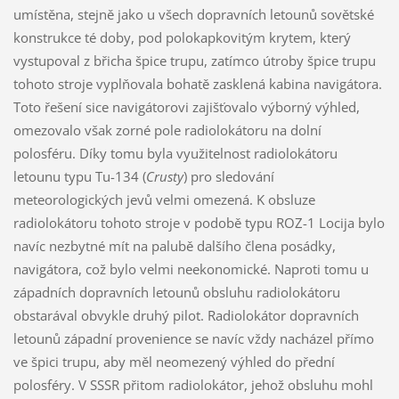
umístěna, stejně jako u všech dopravních letounů sovětské
konstrukce té doby, pod polokapkovitým krytem, který
vystupoval z břicha špice trupu, zatímco útroby špice trupu
tohoto stroje vyplňovala bohatě zasklená kabina navigátora.
Toto řešení sice navigátorovi zajišťovalo výborný výhled,
omezovalo však zorné pole radiolokátoru na dolní
polosféru. Díky tomu byla využitelnost radiolokátoru
letounu typu Tu-134 (
Crusty
) pro sledování
meteorologických jevů velmi omezená. K obsluze
radiolokátoru tohoto stroje v podobě typu ROZ-1 Locija bylo
navíc nezbytné mít na palubě dalšího člena posádky,
navigátora, což bylo velmi neekonomické. Naproti tomu u
západních dopravních letounů obsluhu radiolokátoru
obstarával obvykle druhý pilot. Radiolokátor dopravních
letounů západní provenience se navíc vždy nacházel přímo
ve špici trupu, aby měl neomezený výhled do přední
polosféry. V SSSR přitom radiolokátor, jehož obsluhu mohl