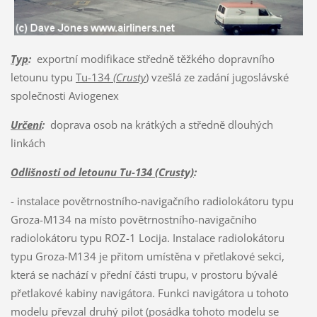
Typ
:
exportní modifikace středně těžkého dopravního
letounu typu
Tu-134
(Crusty
)
vzešlá ze zadání jugoslávské
společnosti Aviogenex
Určení
:
doprava osob na krátkých a středně dlouhých
linkách
Odlišnosti od letounu Tu-134 (Crusty)
:
- instalace povětrnostního-navigačního radiolokátoru typu
Groza-M134 na místo povětrnostního-navigačního
radiolokátoru typu ROZ-1 Locija. Instalace radiolokátoru
typu Groza-M134 je přitom umístěna v přetlakové sekci,
která se nachází v přední části trupu, v prostoru bývalé
přetlakové kabiny navigátora. Funkci navigátora u tohoto
modelu převzal druhý pilot (posádka tohoto modelu se