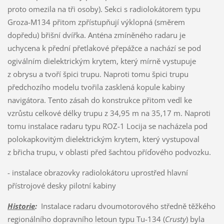
proto omezila na tři osoby). Sekci s radiolokátorem typu
Groza-M134 přitom zpřístupňují výklopná (směrem
dopředu) břišní dvířka. Anténa zmíněného radaru je
uchycena k přední přetlakové přepážce a nachází se pod
ogiválním dielektrickým krytem, který mírně vystupuje
z obrysu a tvoří špici trupu. Naproti tomu špici trupu
předchozího modelu tvořila zasklená kopule kabiny
navigátora. Tento zásah do konstrukce přitom vedl ke
vzrůstu celkové délky trupu z 34,95 m na 35,17 m. Naproti
tomu instalace radaru typu ROZ-1 Locija se nacházela pod
polokapkovitým dielektrickým krytem, který vystupoval
z břicha trupu, v oblasti před šachtou příďového podvozku.
- instalace obrazovky radiolokátoru uprostřed hlavní
přístrojové desky pilotní kabiny
Historie
:
Instalace radaru dvoumotorového středně těžkého
regionálního dopravního letoun typu Tu-134 (
Crusty
) byla