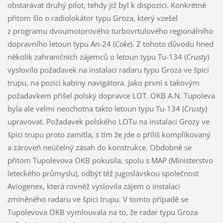
obstarávat druhý pilot, tehdy již byl k dispozici. Konkrétně
přitom šlo o radiolokátor typu Groza, který vzešel
z programu dvoumotorového turbovrtulového regionálního
dopravního letoun typu An-24 (
Coke
). Z tohoto důvodu hned
několik zahraničních zájemců o letoun typu Tu-134 (
Crusty
)
vyslovilo požadavek na instalaci radaru typu Groza ve špici
trupu, na pozici kabiny navigátora. Jako první s takovým
požadavkem přišel polský dopravce LOT. OKB A.N. Tupoleva
byla ale velmi neochotna takto letoun typu Tu-134 (
Crusty
)
upravovat. Požadavek polského LOTu na instalaci Grozy ve
špici trupu proto zamítla, s tím že jde o příliš komplikovaný
a zároveň neúčelný zásah do konstrukce. Obdobně se
přitom Tupolevova OKB pokusila, spolu s MAP (Ministerstvo
leteckého průmyslu), odbýt též jugoslávskou společnost
Aviogenex, která rovněž vyslovila zájem o instalaci
zmíněného radaru ve špici trupu. V tomto případě se
Tupolevova OKB vymlouvala na to, že radar typu Groza