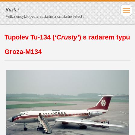
Ruslet
Velká encyklopedie ruského a čínského letectví
Tupolev Tu-134 (
‘Crusty’
) s radarem typu
Groza-M134