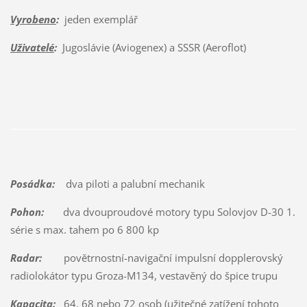
Vyrobeno
:
jeden exemplář
Uživatelé
:
Jugoslávie (Aviogenex) a SSSR (Aeroflot)
Posádka:
dva piloti a palubní mechanik
Pohon:
dva dvouproudové motory typu Solovjov D-30 1.
série s max. tahem po 6 800 kp
Radar:
povětrnostní-navigační impulsní dopplerovský
radiolokátor typu Groza-M134, vestavěný do špice trupu
Kapacita:
64, 68 nebo 72 osob (užitečné zatížení tohoto