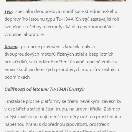
Typ
:
speciální dvouúčelová modifikace středně těžkého
dopravního letounu typu
Tu-134A (
Crusty
)
zastávající roli
vzdušné zkušebny a termofyzikální a environmentální
vzdušné laboratoře
Určení
:
primárně provádění zkoušek malých
dvouproudových motorů řízených střel a bezpilotních
prostředků, sekundárně měření úrovně tepelné emise a
emisí škodlivin leteckých proudových motorů v reálných
podmínkách
Odlišnosti od letounu Tu-134A (Crusty)
:
- instalace ploché platformy se třemi nevelkými závěsníky
v ose břicha střední části trupu, na úrovni křídla. Zatímco
vnější závěsníky mají menší rozměry než ten prostřední a
náběžnou hranu s dopřednou šípovitostí, prostřední
závěsník je výrazně mohutnější a má přímou náběžnou