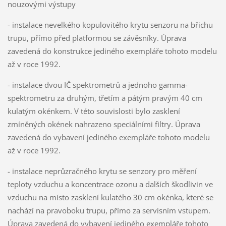
nouzovými výstupy
- instalace nevelkého kopulovitého krytu senzoru na břichu
trupu, přímo před platformou se závěsníky. Úprava
zavedená do konstrukce jediného exempláře tohoto modelu
až v roce 1992.
- instalace dvou IČ spektrometrů a jednoho gamma-
spektrometru za druhým, třetím a pátým pravým 40 cm
kulatým okénkem. V této souvislosti bylo zasklení
zmíněných okének nahrazeno speciálními filtry. Úprava
zavedená do vybavení jediného exempláře tohoto modelu
až v roce 1992.
- instalace neprůzračného krytu se senzory pro měření
teploty vzduchu a koncentrace ozonu a dalších škodlivin ve
vzduchu na místo zasklení kulatého 30 cm okénka, které se
nachází na pravoboku trupu, přímo za servisním vstupem.
Úprava zavedená do vybavení jediného exempláře tohoto