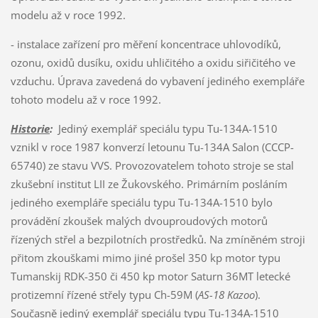
modelu až v roce 1992.
- instalace zařízení pro měření koncentrace uhlovodíků,
ozonu, oxidů dusíku, oxidu uhličitého a oxidu siřičitého ve
vzduchu. Úprava zavedená do vybavení jediného exempláře
tohoto modelu až v roce 1992.
Historie
:
Jediný exemplář speciálu typu Tu-134A-1510
vznikl v roce 1987 konverzí letounu Tu-134A Salon (CCCP-
65740) ze stavu VVS. Provozovatelem tohoto stroje se stal
zkušební institut LII ze Žukovského. Primárním posláním
jediného exempláře speciálu typu Tu-134A-1510 bylo
provádění zkoušek malých dvouproudových motorů
řízených střel a bezpilotních prostředků. Na zmíněném stroji
přitom zkouškami mimo jiné prošel 350 kp motor typu
Tumanskij RDK-350 či 450 kp motor Saturn 36MT letecké
protizemní řízené střely typu Ch-59M (
AS-18 Kazoo
).
Současně jediný exemplář speciálu typu Tu-134A-1510