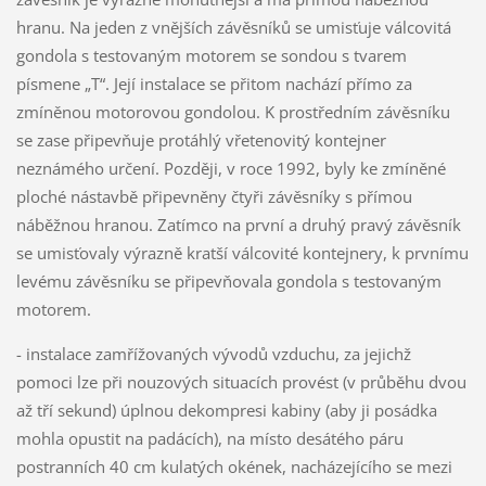
hranu. Na jeden z vnějších závěsníků se umisťuje válcovitá
gondola s testovaným motorem se sondou s tvarem
písmene „T“. Její instalace se přitom nachází přímo za
zmíněnou motorovou gondolou. K prostředním závěsníku
se zase připevňuje protáhlý vřetenovitý kontejner
neznámého určení. Později, v roce 1992, byly ke zmíněné
ploché nástavbě připevněny čtyři závěsníky s přímou
náběžnou hranou. Zatímco na první a druhý pravý závěsník
se umisťovaly výrazně kratší válcovité kontejnery, k prvnímu
levému závěsníku se připevňovala gondola s testovaným
motorem.
- instalace zamřížovaných vývodů vzduchu, za jejichž
pomoci lze při nouzových situacích provést (v průběhu dvou
až tří sekund) úplnou dekompresi kabiny (aby ji posádka
mohla opustit na padácích), na místo desátého páru
postranních 40 cm kulatých okének, nacházejícího se mezi