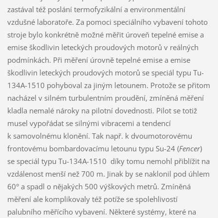
zastával též poslání termofyzikální a environmentální
vzdušné laboratoře. Za pomoci speciálního vybavení tohoto
stroje bylo konkrétně možné měřit úroveň tepelné emise a
emise škodlivin leteckých proudových motorů v reálných
podmínkách. Při měření úrovně tepelné emise a emise
škodlivin leteckých proudových motorů se speciál typu Tu-
134A-1510 pohyboval za jiným letounem. Protože se přitom
nacházel v silném turbulentním proudění, zmíněná měření
kladla nemalé nároky na pilotní dovednosti. Pilot se totiž
musel vypořádat se silnými vibracemi a tendencí
k samovolnému klonění. Tak např. k dvoumotorovému
frontovému bombardovacímu letounu typu Su-24 (
Fencer
)
se speciál typu Tu-134A-1510 díky tomu nemohl přiblížit na
vzdálenost menší než 700 m. Jinak by se naklonil pod úhlem
60° a spadl o nějakých 500 výškových metrů. Zmíněná
měření ale komplikovaly též potíže se spolehlivostí
palubního měřícího vybavení. Některé systémy, které na