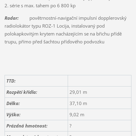
2. série s max. tahem po 6 800 kp
Radar:
povětrnostní-navigační impulsní dopplerovský
radiolokátor typu ROZ-1 Locija, instalovaný pod
polokapkovitým krytem nacházejícím se na břichu přídě
trupu, přímo před šachtou příďového podvozku
TTD:
Rozpětí křídla:
29,01 m
Délka:
37,10 m
Výška:
9,02 m
Prázdná hmotnost:
?