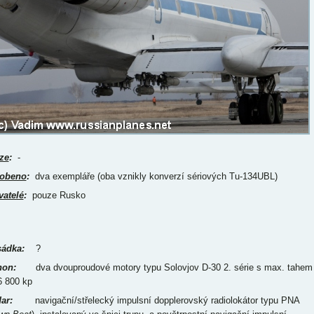
ze
:
-
obeno
:
dva exempláře (oba vznikly konverzí sériových Tu-134UBL)
vatelé
:
pouze Rusko
ádka:
?
on:
dva dvouproudové motory typu Solovjov D-30 2. série s max. tahem
 6 800 kp
ar:
navigační/střelecký impulsní dopplerovský radiolokátor typu PNA