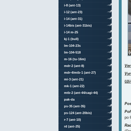
i-8 (ant-13)
i-12 (ant-23)
i-14 (ant-31)
i-14bis (ant-31bis)
i-14 m-25
kj-1 (bull)
lm-104-23s
lm-104-518
m-16 (tu-16m)
Ver
mdr-2 (ant-8)
mdr-4/mtb-1 (ant-27)
Vyr
mi-3 (ant-21)
Uži
mk-1 (ant-22)
mtb-2 (ant-44/cagi-44)
pak-da
Pos
ps-35 (ant-35)
Poh
ps-124 (ant-20bis)
po
r-7 (ant-10)
Rad
rd (ant-25)