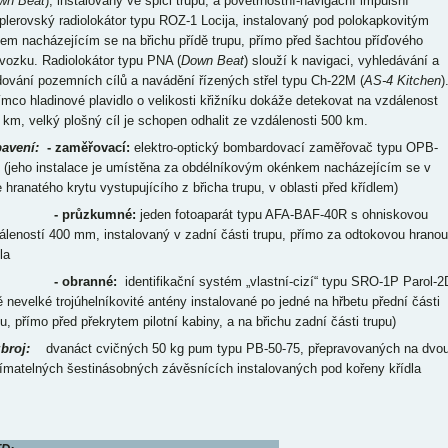
wn Beat
), instalovaný ve špici trupu, a povětrnostní-navigační impulsní
plerovský radiolokátor typu ROZ-1 Locija, instalovaný pod polokapkovitým
tem nacházejícím se na břichu přídě trupu, přímo před šachtou příďového
vozku. Radiolokátor typu PNA (
Down Beat
) slouží k navigaci, vyhledávání a
dování pozemních cílů a navádění řízených střel typu Ch-22M (
AS-4 Kitchen
)
ímco hladinové plavidlo o velikosti křižníku dokáže detekovat na vzdálenost
 km, velký plošný cíl je schopen odhalit ze vzdálenosti 500 km.
avení:
- zaměřovací:
elektro-optický bombardovací zaměřovač typu OPB-
 (jeho instalace je umístěna za obdélníkovým okénkem nacházejícím se v
e hranatého krytu vystupujícího z břicha trupu, v oblasti před křídlem)
- průzkumné:
jeden fotoaparát typu AFA-BAF-40R s ohniskovou
áleností 400 mm, instalovaný v zadní části trupu, přímo za odtokovou hranou
la
 obranné:
identifikační systém „vlastní-cizí“ typu SRO-1P Parol-2
ě nevelké trojúhelníkovité antény instalované po jedné na hřbetu přední části
pu, přímo před překrytem pilotní kabiny, a na břichu zadní části trupu)
broj:
dvanáct cvičných 50 kg pum typu PB-50-75, přepravovaných na dvo
ímatelných šestinásobných závěsnících instalovaných pod kořeny křídla