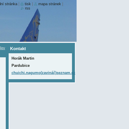
ní stránka
|
tisk
|
mapa stránek
|
rss
lev
Kontakt
Horák Martin
Pardubice
chuichi.nagumo(zavináč)seznam.cz