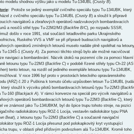
oto modelu shodnou výšku jako u modelu Tu-134UBL (
Crusty B
).
torie
:
Protože se jediný exemplář cvičného speciálu typu Tu-134UBK, který
házel z cvičného speciálu typu Tu-134UBL (
Crusty B
) a sloužil k přípravě
oucích navigátorů a zbraňových operátorů nadzvukových bombardovacích
ounů a nosičů střel typu Tu-22M2/M3 (
Backfire B/C
), po rozpadu SSSR,
ěmuž došlo v roce 1991, stal součástí letadlového parku Ukrajinského
ořnictva, Ruského VVS a VMF se při přípravě budoucích navigátorů a
aňových operátorů zmíněných letounů muselo nadále plně spoléhat na letoun
u Tu-134Š-1 (
Crusty A
). Za pomoci těchto strojů bylo ale možné nacvičovat
ze navigaci a bombardování. Nácvik útoků na pozemní cíle za pomoci hlavní
aně letounu typu Tu-22M3 (
Backfire C
) v podobě řízené střely typu Ch-22 (
AS
chen
) tento letoun, na rozdíl od jediného exempláře letounu typu Tu-134UBK,
možňoval. V roce 1996 byl proto v prostorách leteckého opravárenského
odu (ARZ) č.20 z Puškina k tomuto účelu uzpůsoben letoun Tu-134UBL (rudá
, který sloužil k výcviku pilotů bombardovacích letounů typu Tu-22M3 (
Backfi
a Tu-160 (
Blackjack A
). V rámci konverze na speciál pro výcvik navigátorů a
aňových operátorů bombardovacích letounů typu Tu-22M3 (
Backfire C
), který
el ve známost jako Tu-134UBKM, byl do špice trupu tohoto stroje, na pozici
igačního radiolokátoru typu ROZ-1 Locija, vestavěn radiolokátor typu PNA
wn Beat
), z letounu typu Tu-22M3 (
Backfire C
) a současně navigační
iolokátor typu ROZ-1 Locija přesunut pod polokapkovitý kryt vystupující
řicha trupu, v oblasti před příďovým podvozkem alá Tu-134UBK. Kromě toho