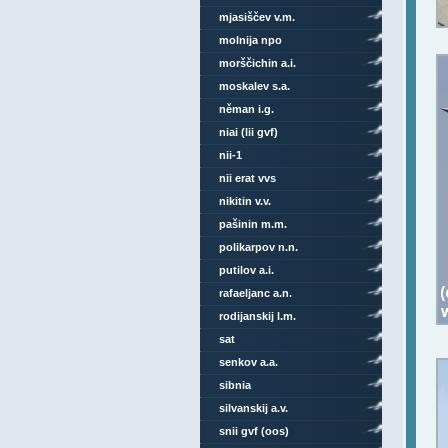
mjasiščev v.m.
molnija npo
morščichin a.i.
moskalev s.a.
něman i.g.
niai (lii gvf)
nii-1
nii erat vvs
nikitin v.v.
pašinin m.m.
polikarpov n.n.
putilov a.i.
rafaeljanc a.n.
rodijanskij l.m.
sat
senkov a.a.
sibnia
silvanskij a.v.
snii gvf (oos)