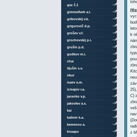
toh
gaz č.1
His
gimmelfarb a.l.
vyc
gribovskij v.k.
bud
grigorovič d.p.
let
grošev v.f.
k n
grochovskij p.i.
nám
zbr
grušin p.d.
typ
gudkov m.i.
pou
chai
zbr
iljušin s.v.
Kit
irkut
neu
isaev a.m.
záv
25)
izmajov r.a.
C
) 
jacenko v.p.
zbr
jakovlev a.s.
veš
kai
nav
kalinin k.a.
(
Do
kemenov a.
rad
knaapo
z b