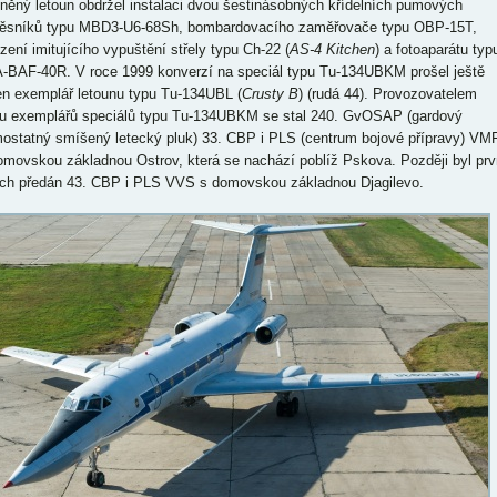
něný letoun obdržel instalaci dvou šestinásobných křídelních pumových
ěsníků typu MBD3-U6-68Sh, bombardovacího zaměřovače typu OBP-15T,
ízení imitujícího vypuštění střely typu Ch-22 (
AS-4 Kitchen
) a fotoaparátu typ
-BAF-40R. V roce 1999 konverzí na speciál typu Tu-134UBKM prošel ještě
en exemplář letounu typu Tu-134UBL (
Crusty B
) (rudá 44). Provozovatelem
u exemplářů speciálů typu Tu-134UBKM se stal 240. GvOSAP (gardový
ostatný smíšený letecký pluk) 33. CBP i PLS (centrum bojové přípravy) VM
omovskou základnou Ostrov, která se nachází poblíž Pskova. Později byl prv
ich předán 43. CBP i PLS VVS s domovskou základnou Djagilevo.