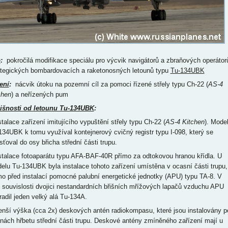
p
:
pokročilá modifikace speciálu pro výcvik navigátorů a zbraňových operátor
ategických bombardovacích a raketonosných letounů typu
Tu-134UBK
ení
:
nácvik útoku na pozemní cíl za pomoci řízené střely typu Ch-22 (
AS-4
chen
) a neřízených pum
išnosti od letounu Tu-134UBK
:
stalace zařízení imitujícího vypuštění střely typu Ch-22 (
AS-4 Kitchen
). Mode
134UBK k tomu využíval kontejnerový cvičný registr typu I-098, který se
sťoval do osy břicha střední části trupu.
nstalace fotoaparátu typu AFA-BAF-40R přímo za odtokovou hranou křídla. U
elu Tu-134UBK byla instalace tohoto zařízení umístěna v ocasní části trupu,
mo před instalací pomocné palubní energetické jednotky (APU) typu TA-8. V
o souvislosti dvojici nestandardních břišních mřížových lapačů vzduchu APU
radil jeden velký alá Tu-134A.
enší výška (cca 2x) deskových antén radiokompasu, které jsou instalovány p
anách hřbetu střední části trupu. Deskové antény zmíněného zařízení mají u