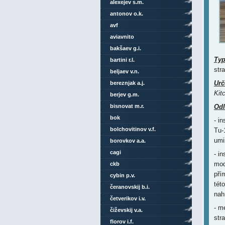
alexejev s.m.
antonov o.k.
avf
aviavnito
bakšaev g.i.
Ty
bartini r.l.
str
beljaev v.n.
Urč
bereznjak a.j.
Kit
berjev g.m.
bisnovat m.r.
Odl
bok
- in
bolchovitinov v.f.
Tu-
umi
borovkov a.a.
cagi
- i
mod
ckb
pří
cybin p.v.
tét
čeranovskij b.i.
nah
četverikov i.v.
- m
čiževskij v.a.
str
florov i.f.