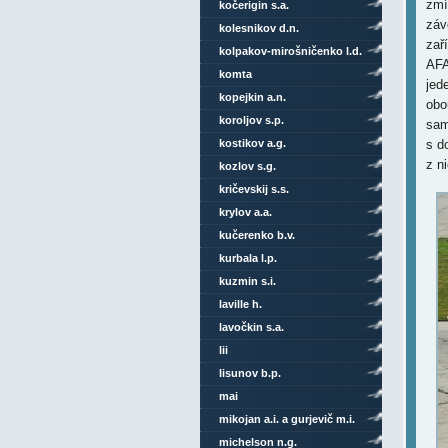
zmí
kočerigin s.a.
záv
kolesnikov d.n.
zař
kolpakov-mirošničenko l.d.
AFA
komta
jed
kopejkin a.n.
obo
koroljov s.p.
sam
kostikov a.g.
s d
z n
kozlov s.g.
kričevskij s.s.
krylov a.a.
kučerenko b.v.
kurbala l.p.
kuzmin s.i.
laville h.
lavočkin s.a.
lii
lisunov b.p.
mai
mikojan a.i. a gurjevič m.i.
michelson n.g.