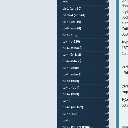
(
Do
rdd
dop
sk-1 (ant-30)
kry
t-1/lk-4 (ant-41)
pod
tb-4 (ant-16)
sle
tb-6 (ant-26)
Zat
350
tu-4 (bull)
tu-4 (g-310)
Vyb
15T
tu-4 (stíhací)
čel
tu-4 (šr-1/-2)
tu-4 arktický
vzd
tu-4 tanker
kříd
tu-4 tanker2
-
tu-4a (bull)
(dv
tu-4d (bull)
tru
tu-4k (bull)
Výz
tu-4ll
odn
tu-4ll (dr-1/-2)
tu-4r (bull)
tu-4t
tu-12 (tu-77) (type 9)