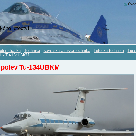
úvod
kého letectví
dní stránka
-
Technika
-
sovětská a ruská technika
-
Letecká technika
-
Tupo
.
-
Tu-134UBKM
upolev Tu-134UBKM