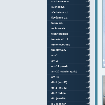
suchanov m.v.
suchoj p.o.
ščerbakov a.j.
ševčenko v.v.
tairov v.k.
technoavia
technoregion
tomaševič d.l.
tumenecotrans
tupolev a.n.
ant-1
ant-2
ant-14 pravda
ant-20 maksim gorkij
ant-43
db-1 (ant-36)
db-2 (ant-37)
db-2 rodina
dip (ant-29)
h-6 (badger)