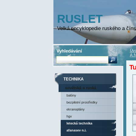
RUSLET
Velká encyklopedie ruského a číns
Vyhledávání
Úvo
A.N
Tu
TECHNIKA
sovětská a ruská
technika
balóny
bezpilotní prostředky
ekranoplány
hgv
letecká technika
afanasev n.i.