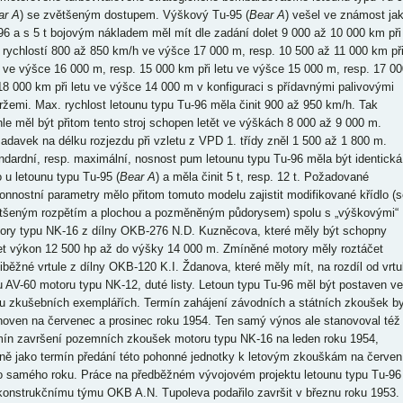
ar A
) se zvětšeným dostupem. Výškový Tu-95 (
Bear A
) vešel ve známost ja
96 a s 5 t bojovým nákladem měl mít dle zadání dolet 9 000 až 10 000 km při
u rychlostí 800 až 850 km/h ve výšce 17 000 m, resp. 10 500 až 11 000 km př
u ve výšce 16 000 m, resp. 15 000 km při letu ve výšce 15 000 m, resp. 17 00
18 000 km při letu ve výšce 14 000 m v konfiguraci s přídavnými palivovými
ržemi. Max. rychlost letounu typu Tu-96 měla činit 900 až 950 km/h. Tak
hle měl být přitom tento stroj schopen letět ve výškách 8 000 až 9 000 m.
adavek na délku rozjezdu při vzletu z VPD 1. třídy zněl 1 500 až 1 800 m.
ndardní, resp. maximální, nosnost pum letounu typu Tu-96 měla být identická
o u letounu typu Tu-95 (
Bear A
) a měla činit 5 t, resp. 12 t. Požadované
onnostní parametry mělo přitom tomuto modelu zajistit modifikované křídlo (s
tšeným rozpětím a plochou a pozměněným půdorysem) spolu s „výškovými“
ory typu NK-16 z dílny OKB-276 N.D. Kuzněcova, které měly být schopny
et výkon 12 500 hp až do výšky 14 000 m. Zmíněné motory měly roztáčet
tiběžné vrtule z dílny OKB-120 K.I. Ždanova, které měly mít, na rozdíl od vrtul
u AV-60 motoru typu NK-12, duté listy. Letoun typu Tu-96 měl být postaven ve
u zkušebních exemplářích. Termín zahájení závodních a státních zkoušek by
noven na červenec a prosinec roku 1954. Ten samý výnos ale stanovoval též
mín završení pozemních zkoušek motoru typu NK-16 na leden roku 1954,
jně jako termín předání této pohonné jednotky k letovým zkouškám na červen
o samého roku. Práce na předběžném vývojovém projektu letounu typu Tu-96
konstrukčnímu týmu OKB A.N. Tupoleva podařilo završit v březnu roku 1953.