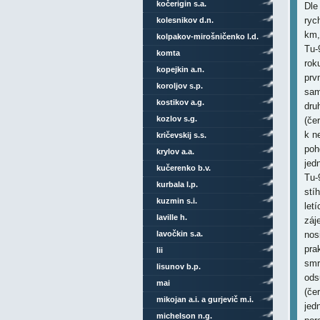
kočerigin s.a.
Dle
ryc
kolesnikov d.n.
km,
kolpakov-mirošničenko l.d.
Tu-
komta
rok
kopejkin a.n.
prv
koroljov s.p.
sam
kostikov a.g.
dru
kozlov s.g.
(če
k n
kričevskij s.s.
poh
krylov a.a.
jed
kučerenko b.v.
Tu-
kurbala l.p.
stí
kuzmin s.i.
let
laville h.
záj
lavočkin s.a.
nos
pra
lii
smr
lisunov b.p.
ods
mai
(če
mikojan a.i. a gurjevič m.i.
jed
michelson n.g.