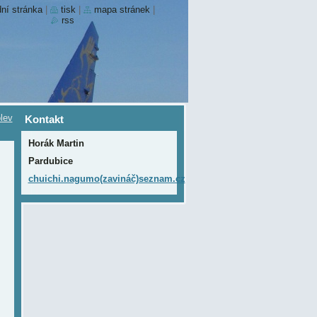
ní stránka
|
tisk
|
mapa stránek
|
rss
lev
Kontakt
Horák Martin
Pardubice
chuichi.nagumo(zavináč)seznam.cz