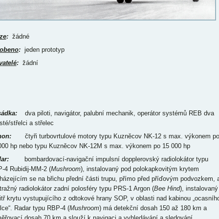
ze
:
žádné
obeno
:
jeden prototyp
vatelé
:
žádní
ádka:
dva piloti, navigátor, palubní mechanik, operátor systémů REB dva
sté/střelci a střelec
on:
čtyři turbovrtulové motory typu Kuzněcov NK-12 s max. výkonem p
000 hp nebo typu Kuzněcov NK-12M s max. výkonem po 15 000 hp
ar:
bombardovací-navigační impulsní dopplerovský radiolokátor typu
-4 Rubidij-MM-2 (
Mushroom
), instalovaný pod polokapkovitým krytem
házejícím se na břichu přední části trupu, přímo před příďovým podvozkem, 
tražný radiolokátor zadní polosféry typu PRS-1 Argon (
Bee Hind
), instalovaný
itř krytu vystupujícího z odtokové hrany SOP, v oblasti nad kabinou „ocasníh
elce“. Radar typu RBP-4 (
Mushroom
) má detekční dosah 150 až 180 km a
ěřovací dosah 70 km a slouží k navigaci a vyhledávání a sledování