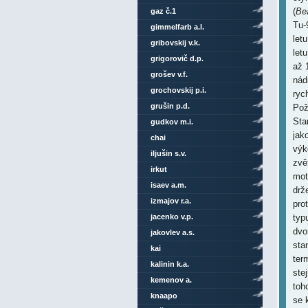
(
Be
gaz č.1
Tu-
gimmelfarb a.l.
let
gribovskij v.k.
let
grigorovič d.p.
až 
grošev v.f.
nád
grochovskij p.i.
ryc
grušin p.d.
Pož
Sta
gudkov m.i.
jak
chai
výk
iljušin s.v.
zvě
irkut
mot
isaev a.m.
drž
izmajov r.a.
pro
jacenko v.p.
typ
dvo
jakovlev a.s.
sta
kai
ter
kalinin k.a.
ste
kemenov a.
toh
knaapo
se 