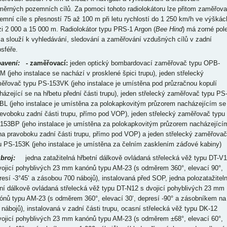
měrných pozemních cílů. Za pomoci tohoto radiolokátoru lze přitom zaměřova
emní cíle s přesností 75 až 100 m při letu rychlostí do 1 250 km/h ve výškác
i 2 000 a 15 000 m. Radiolokátor typu PRS-1 Argon (
Bee Hind
) má zorné pol
 a slouží k vyhledávání, sledování a zaměřování vzdušných cílů v zadní
osféře.
avení:
- zaměřovací:
jeden optický bombardovací zaměřovač typu OPB-
M (jeho instalace se nachází v prosklené špici trupu), jeden střelecký
ěřovač typu PS-153VK (jeho instalace je umístěna pod průzračnou kopulí
házející se na hřbetu přední části trupu), jeden střelecký zaměřovač typu PS
BL (jeho instalace je umístěna za polokapkovitým průzorem nacházejícím se
levoboku zadní části trupu, přímo pod VOP), jeden střelecký zaměřovač typu
153BP (jeho instalace je umístěna za polokapkovitým průzorem nacházející
na pravoboku zadní části trupu, přímo pod VOP) a jeden střelecký zaměřovač
u PS-153K (jeho instalace je umístěna za čelním zasklením záďové kabiny)
broj:
jedna zatažitelná hřbetní dálkově ovládaná střelecká věž typu DT-V
vojicí pohyblivých 23 mm kanónů typu AM-23 (s odměrem 360°, elevací 90°,
resí -3°45‘ a zásobou 700 nábojů), instalovaná před SOP, jedna polozatažitel
šní dálkově ovládaná střelecká věž typu DT-N12 s dvojicí pohyblivých 23 mm
ónů typu AM-23 (s odměrem 360°, elevací 30‘, depresí -90° a zásobníkem na
 nábojů), instalovaná v zadní části trupu, ocasní střelecká věž typu DK-12
vojicí pohyblivých 23 mm kanónů typu AM-23 (s odměrem ±68°, elevací 60°,