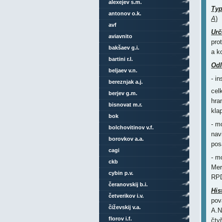
alexejev s.m.
Ty
antonov o.k.
A
)
avf
Urč
aviavnito
pro
bakšaev g.i.
a k
bartini r.l.
Odl
beljaev v.n.
- i
bereznjak a.j.
cel
berjev g.m.
hra
bisnovat m.r.
kla
bok
- m
bolchovitinov v.f.
nav
borovkov a.a.
pos
cagi
- m
ckb
Mer
cybin p.v.
RP
čeranovskij b.i.
His
četverikov i.v.
pov
čiževskij v.a.
A.N
florov i.f.
čty