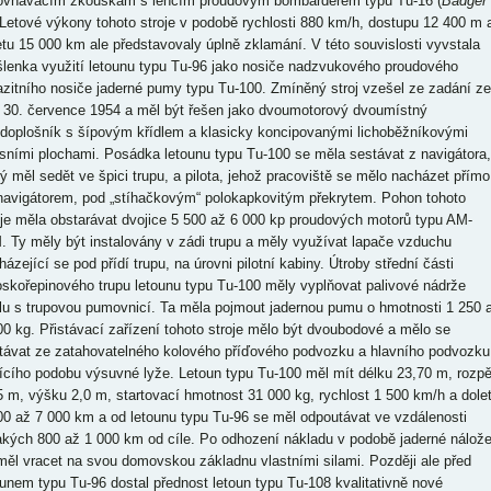
ovnávacím zkouškám s lehčím proudovým bombardérem typu Tu-16 (
Badger
 Letové výkony tohoto stroje v podobě rychlosti 880 km/h, dostupu 12 400 m 
etu 15 000 km ale představovaly úplně zklamání. V této souvislosti vyvstala
lenka využití letounu typu Tu-96 jako nosiče nadzvukového proudového
azitního nosiče jaderné pumy typu Tu-100. Zmíněný stroj vzešel ze zadání ze
 30. července 1954 a měl být řešen jako dvoumotorový dvoumístný
edoplošník s šípovým křídlem a klasicky koncipovanými lichoběžníkovými
sními plochami. Posádka letounu typu Tu-100 se měla sestávat z navigátora,
rý měl sedět ve špici trupu, a pilota, jehož pracoviště se mělo nacházet přímo
navigátorem, pod „stíhačkovým“ polokapkovitým překrytem. Pohon tohoto
oje měla obstarávat dvojice 5 500 až 6 000 kp proudových motorů typu AM-
. Ty měly být instalovány v zádi trupu a měly využívat lapače vzduchu
ázející se pod přídí trupu, na úrovni pilotní kabiny. Útroby střední části
oskořepinového trupu letounu typu Tu-100 měly vyplňovat palivové nádrže
lu s trupovou pumovnicí. Ta měla pojmout jadernou pumu o hmotnosti 1 250 
00 kg. Přistávací zařízení tohoto stroje mělo být dvoubodové a mělo se
távat ze zatahovatelného kolového příďového podvozku a hlavního podvozku
ícího podobu výsuvné lyže. Letoun typu Tu-100 měl mít délku 23,70 m, rozpě
5 m, výšku 2,0 m, startovací hmotnost 31 000 kg, rychlost 1 500 km/h a dole
00 až 7 000 km a od letounu typu Tu-96 se měl odpoutávat ve vzdálenosti
akých 800 až 1 000 km od cíle. Po odhození nákladu v podobě jaderné nálož
měl vracet na svou domovskou základnu vlastními silami. Později ale před
ounem typu Tu-96 dostal přednost letoun typu Tu-108 kvalitativně nové