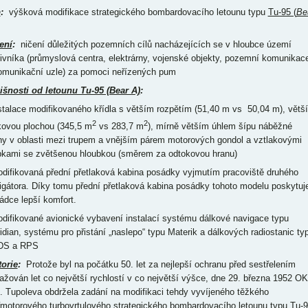
p
:
výšková modifikace strategického bombardovacího letounu typu
Tu-95 (
Be
ení
:
ničení důležitých pozemních cílů nacházejících se v hloubce území
tivníka (průmyslová centra, elektrárny, vojenské objekty, pozemní komunikac
omunikační uzle) za pomoci neřízených pum
išnosti od letounu Tu-95 (Bear A)
:
nstalace modifikovaného křídla s větším rozpětím (51,40 m vs 50,04 m), větší
2
2
kovou plochou (345,5 m
vs 283,7 m
), mírně větším úhlem šípu náběžné
ny v oblasti mezi trupem a vnějším párem motorových gondol a vztlakovými
pkami se zvětšenou hloubkou (směrem za odtokovou hranu)
odifikovaná přední přetlaková kabina posádky vyjmutím pracoviště druhého
igátora. Díky tomu přední přetlaková kabina posádky tohoto modelu poskytuj
ádce lepší komfort.
odifikované avionické vybavení instalací systému dálkové navigace typu
idian, systému pro přistání „naslepo“ typu Materik a dálkových radiostanic ty
DS a RPS
torie
:
Protože byl na počátku 50. let za nejlepší ochranu před sestřelením
ažován let co největší rychlostí v co největší výšce, dne 29. března 1952 O
. Tupoleva obdržela zadání na modifikaci tehdy vyvíjeného těžkého
řmotorového turbovrtulového strategického bombardovacího letounu typu Tu-