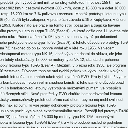
 předběžných výpočtů měl mít tento stroj vzletovou hmotnost 155 t, max.
hlost 902 km/h, cestovní rychlost 800 km/h, dostup 16 800 m a dolet 18 000
 resp. 16 200 km se 7 % palivovou rezervou. Montáž prototypu letounu typu
96 (černá 73) byla zahájena, v prostorách závodu č.18 z Kujbyševa, v únoru
u 1953. Krátce nato ale práce na tomto stroji pozastavila tragická havárie
ního prototypu letounu typu Tu-95 (
Bear A
), ke které došlo dne 11. května toh
ého roku. Práce na téma Tu-96 byly znovu obnoveny až po dokončení
hého prototypu letounu typu Tu-95 (
Bear A
). Z tohoto důvodu se prototyp Tu-9
rná 73) nakonec do oblak poprvé vydal až v létě roku 1956. Vzhledem
edostupnosti motoru typu NK-16, jehož vývoj se dostal do skluzu, ale jeho
on tehdy obstarávaly 12 000 hp motory typu NK-12, standardní pohonné
notky letounu typu Tu-95 (
Bear A
). Mezitím, v březnu roku 1956, ale program
96 zastaven. Důvodem toho se stal rychlý pokrok ve vývoji nadzvukových
hacích letounů a pozemních raketových systémů PVO. Pro ty byl totiž vysok
ící bombardovací letoun velmi snadnou kořistí. Z toho samého důvodu opadl
em i o bombardovací letouny vyzbrojené neřízenými pumami ve prospěch
ičů řízených střel. Nové prostředky PVO zkrátka bombardovacími letounu
kticky znemožňovaly prolétnout přímo nad cílem, aby na něj mohl svrhnout
tící náklad pum. To vše jediný dokončený prototyp letounu typu Tu-96
unulo na pozici vysloveně experimentálního stroje. Později byl prototyp Tu-96
rná 73) opatřen silnějšími 15 000 hp motory typu NK-12M, pohonnými
notkami letounu typu Tu-95M (
Bear A
), a v této podobě následně podroben