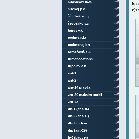
suchanov m.v.
kon
suchoj p.o.
rýs
ščerbakov a.j.
ševčenko v.v.
tairov v.k.
technoavia
technoregion
tomaševič d.l.
tumenecotrans
tupolev a.n.
ant-1
ant-2
ant-14 pravda
ant-20 maksim gorkij
ant-43
db-1 (ant-36)
db-2 (ant-37)
db-2 rodina
dip (ant-29)
h-6 (badger)