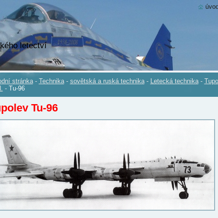
úvod
kého letectví
dní stránka
-
Technika
-
sovětská a ruská technika
-
Letecká technika
-
Tupo
.
-
Tu-96
polev Tu-96