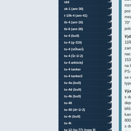
rdd
roz
sk-1 (ant-30)
poz
t-1/lk-4 (ant-41)
mez
tb-4 (ant-16)
70°
pol
tb-6 (ant-26)
tu-4 (bull)
Vyb
11R
tu-4 (g-310)
zam
tu-4 (stíhací)
nac
tu-4 (šr-1/-2)
153
tu-4 arktický
na 
tu-4 tanker
PS-
tu-4 tanker2
se 
tu-4a (bull)
typ
tu-4d (bull)
Výz
tu-4k (bull)
s d
dep
tu-4ll
bři
tu-4ll (dr-1/-2)
kan
tu-4r (bull)
800
tu-4t
s d
tu-12 (tu-77) (type 9)