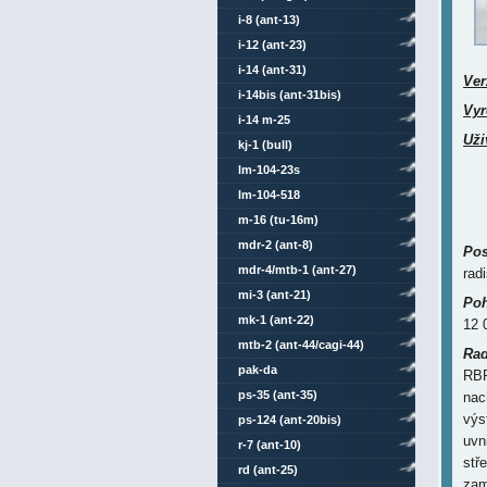
i-8 (ant-13)
i-12 (ant-23)
i-14 (ant-31)
Ver
i-14bis (ant-31bis)
Vyr
i-14 m-25
Uži
kj-1 (bull)
lm-104-23s
lm-104-518
m-16 (tu-16m)
mdr-2 (ant-8)
Pos
mdr-4/mtb-1 (ant-27)
radi
mi-3 (ant-21)
Poh
mk-1 (ant-22)
12 
mtb-2 (ant-44/cagi-44)
Rad
pak-da
RBP
ps-35 (ant-35)
nac
výs
ps-124 (ant-20bis)
uvn
r-7 (ant-10)
stř
rd (ant-25)
zam