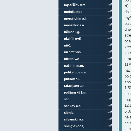
por
mjasiščev v.m.
A
).
dol
molnija npo
myš
morščichin a.i.
par
moskalev s.a.
dne
něman i.g.
stř
niai (lii gvf)
oca
nii-1
kte
nii erat vvs
za 
str
nikitin v.v.
11M
pašinin m.m.
nach
polikarpov n.n.
pol
putilov a.i.
spo
rafaeljanc a.n.
1 5
rodijanskij l.m.
ses
sat
maj
12,
senkov a.a.
6 0
sibnia
něj
silvanskij a.v.
se 
snii gvf (oos)
let