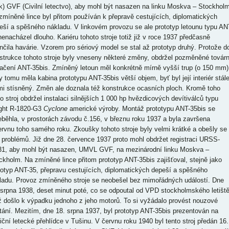
ek) GVF (Civilní letectvo), aby mohl být nasazen na linku Moskva – Stockholm
zmíněné lince byl přitom používán k přepravě cestujících, diplomatických
eší a spěšného nákladu. V linkovém provozu se ale prototyp letounu typu AN
nenacházel dlouho. Kariéru tohoto stroje totiž již v roce 1937 předčasně
nčila havárie. Vzorem pro sériový model se stal až prototyp druhý. Protože d
strukce tohoto stroje byly vneseny některé změny, obdržel pozměněné továrn
ačení ANT-35bis. Zmíněný letoun měl konkrétně mírně vyšší trup (o 150 mm)
y tomu měla kabina prototypu ANT-35bis větší objem, byť byl její interiér stál
mi stísněný. Změn ale doznala též konstrukce ocasních ploch. Kromě toho
to stroj obdržel instalaci silnějších 1 000 hp hvězdicových devítiválců typu
ght R-1820-G3
Cyclone
americké výroby. Montáž prototypu ANT-35bis se
eběhla, v prostorách závodu č.156, v březnu roku 1937 a byla završena
ervnu toho samého roku. Zkoušky tohoto stroje byly velmi krátké a obešly se
 problémů. Již dne 28. července 1937 proto mohl obdržet registraci URSS-
1, aby mohl být nasazen, UMVL GVF, na mezinárodní linku Moskva –
ckholm. Na zmíněné lince přitom prototyp ANT-35bis zajišťoval, stejně jako
totyp ANT-35, přepravu cestujících, diplomatických depeší a spěšného
ladu. Provoz zmíněného stroje se neobešel bez mimořádných událostí. Dne
 srpna 1938, deset minut poté, co se odpoutal od VPD stockholmského letiště
iž došlo k výpadku jednoho z jeho motorů. To si vyžádalo provést nouzové
stání. Mezitím, dne 18. srpna 1937, byl prototyp ANT-35bis prezentován na
diční letecké přehlídce v Tušinu. V červnu roku 1940 byl tento stroj předán 16.