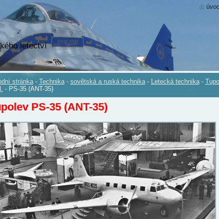
úvod
kého letectví
dní stránka
-
Technika
-
sovětská a ruská technika
-
Letecká technika
-
Tupo
.
-
PS-35 (ANT-35)
polev PS-35 (ANT-35)