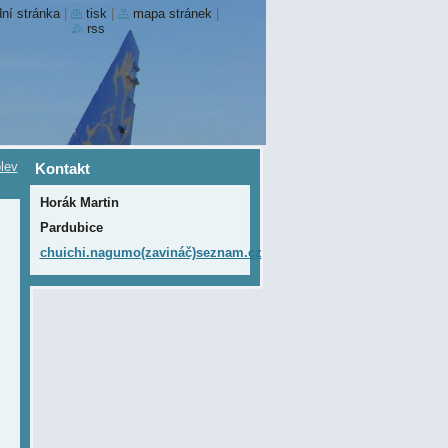
ní stránka
|
tisk
|
mapa stránek
|
rss
lev
Kontakt
Horák Martin
Pardubice
chuichi.nagumo(zavináč)seznam.cz