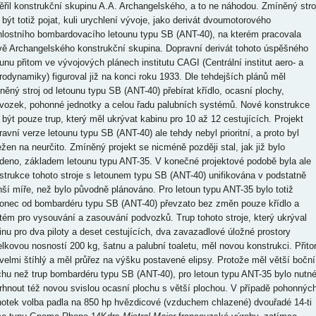
ěřil konstrukční skupinu A.A. Archangelského, a to ne náhodou. Zmíněný stro
 být totiž pojat, kuli urychlení vývoje, jako derivát dvoumotorového
hlostního bombardovacího letounu typu SB (ANT-40), na kterém pracovala
vě Archangelského konstrukční skupina. Dopravní derivát tohoto úspěšného
ounu přitom ve vývojových plánech institutu CAGI (Centrální institut aero- a
rodynamiky) figuroval již na konci roku 1933. Dle tehdejších plánů měl
něný stroj od letounu typu SB (ANT-40) přebírat křídlo, ocasní plochy,
vozek, pohonné jednotky a celou řadu palubních systémů. Nové konstrukce
 být pouze trup, který měl ukrývat kabinu pro 10 až 12 cestujících. Projekt
ravní verze letounu typu SB (ANT-40) ale tehdy nebyl prioritní, a proto byl
ežen na neurčito. Zmíněný projekt se nicméně později stal, jak již bylo
deno, základem letounu typu ANT-35. V konečné projektové podobě byla ale
strukce tohoto stroje s letounem typu SB (ANT-40) unifikována v podstatně
ší míře, než bylo původně plánováno. Pro letoun typu ANT-35 bylo totiž
onec od bombardéru typu SB (ANT-40) převzato bez změn pouze křídlo a
tém pro vysouvání a zasouvání podvozků. Trup tohoto stroje, který ukrýval
inu pro dva piloty a deset cestujících, dva zavazadlové úložné prostory
elkovou nosností 200 kg, šatnu a palubní toaletu, měl novou konstrukci. Přit
 velmi štíhlý a měl průřez na výšku postavené elipsy. Protože měl větší boční
chu než trup bombardéru typu SB (ANT-40), pro letoun typu ANT-35 bylo nutn
rhnout též novou svislou ocasní plochu s větší plochou. V případě pohonnýc
notek volba padla na 850 hp hvězdicové (vzduchem chlazené) dvouřadé 14-ti