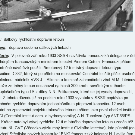
p
:
dálkový rychlostní dopravní letoun
ení
:
doprava osob na dálkových linkách
torie
:
V polovině září roku 1933 SSSR navštívila francouzská delegace v če
ehdejším francouzským ministrem letectví Pierrem Cotem. Francouzi přitom
míněné návštěvě použili třímotorový 12-ti místný dopravní letoun typu
oitine D.332, který si po příletu na moskevské Centrální letiště přišel osobně
hlédnout náčelník VVS J.I. Alksnis a komisař zahraničních věcí M.M. Litvinov
tože zmíněný letoun dosahoval rychlosti 300 km/h, sovětským stíhacím
uplošníkům typu I-5 z dílny N.N. Polikarpova, které se jej vydaly doprovodit,
tl. Z tohoto důvodu již na podzim roku 1933 vyvstala v SSSR poptávka po
obném rychlém dopravním jednoplošníku s přepravní kapacitou 12 osob.
ání na zpracování projektu takového letounu přitom jako první obdržel institut
I (Centrální institut aero- a hydrodynamiky) A.N. Tupoleva (typ ANT-35/PS-
. Krátce nato byl vývoj rychlého 12-ti místného dopravního letounu zadán též
titutu NII GVF (Vědecko-výzkumný institut Civilního letectva), kde působil (do
vření Střediska nových konstrukcí BNK) francouzský imigrant H. Laville (typ