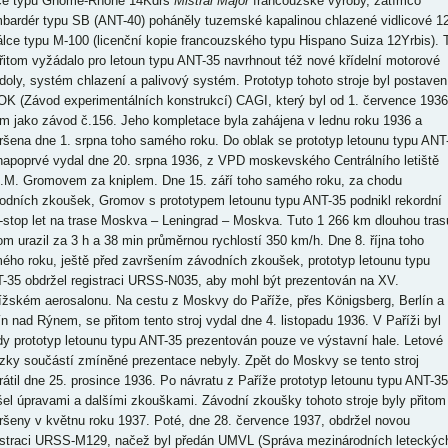
ce typu Gnome-Rhone 14Kdrs
Mistral Major
francouzské výroby, zatímco
bardér typu SB (ANT-40) poháněly tuzemské kapalinou chlazené vidlicové 12
válce typu M-100 (licenční kopie francouzského typu Hispano Suiza 12Yrbis). 
přitom vyžádalo pro letoun typu ANT-35 navrhnout též nové křídelní motorové
doly, systém chlazení a palivový systém. Prototyp tohoto stroje byl postaven
OK (Závod experimentálních konstrukcí) CAGI, který byl od 1. července 1936
m jako závod č.156. Jeho kompletace byla zahájena v lednu roku 1936 a
ršena dne 1. srpna toho samého roku. Do oblak se prototyp letounu typu ANT
napoprvé vydal dne 20. srpna 1936, z VPD moskevského Centrálního letiště
.M. Gromovem za kniplem. Dne 15. září toho samého roku, za chodu
odních zkoušek, Gromov s prototypem letounu typu ANT-35 podnikl rekordní
-stop let na trase Moskva – Leningrad – Moskva. Tuto 1 266 km dlouhou tras
tom urazil za 3 h a 38 min průměrnou rychlostí 350 km/h. Dne 8. října toho
ého roku, ještě před završením závodních zkoušek, prototyp letounu typu
-35 obdržel registraci URSS-N035, aby mohl být prezentován na XV.
ížském aerosalonu. Na cestu z Moskvy do Paříže, přes K
ö
nigsberg, Berlín a
ín nad Rýnem, se přitom tento stroj vydal dne 4. listopadu 1936. V Paříži byl
dy prototyp letounu typu ANT-35 prezentován pouze ve výstavní hale. Letové
zky součástí zmíněné prezentace nebyly. Zpět do Moskvy se tento stroj
rátil dne 25. prosince 1936. Po návratu z Paříže prototyp letounu typu ANT-35
šel úpravami a dalšími zkouškami. Závodní zkoušky tohoto stroje byly přitom
ršeny v květnu roku 1937. Poté, dne 28. července 1937, obdržel novou
istraci URSS-M129, načež byl předán UMVL (Správa mezinárodních leteckýc