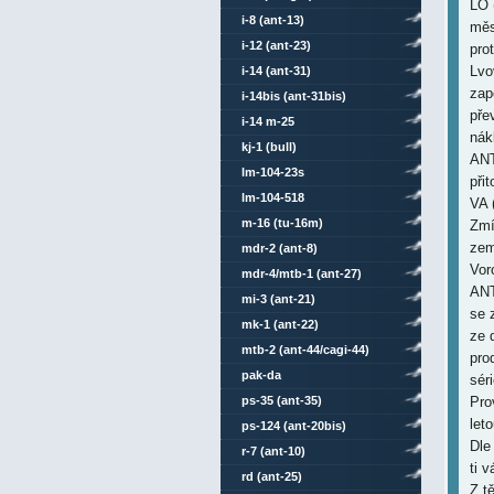
LO 
i-8 (ant-13)
měs
i-12 (ant-23)
pro
Lvo
i-14 (ant-31)
zap
i-14bis (ant-31bis)
pře
i-14 m-25
nák
kj-1 (bull)
ANT
lm-104-23s
při
lm-104-518
VA 
m-16 (tu-16m)
Zmí
zem
mdr-2 (ant-8)
Vor
mdr-4/mtb-1 (ant-27)
ANT
mi-3 (ant-21)
se 
mk-1 (ant-22)
ze 
mtb-2 (ant-44/cagi-44)
pro
pak-da
sér
ps-35 (ant-35)
Pro
let
ps-124 (ant-20bis)
Dle
r-7 (ant-10)
ti 
rd (ant-25)
Z t