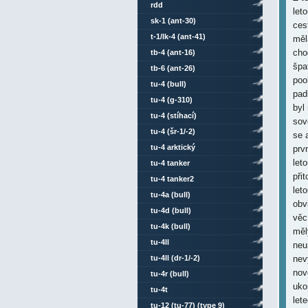
rdd
let
sk-1 (ant-30)
ces
t-1/lk-4 (ant-41)
měl
cho
tb-4 (ant-16)
špa
tb-6 (ant-26)
poo
tu-4 (bull)
pad
tu-4 (g-310)
byl
tu-4 (stíhací)
sov
tu-4 (šr-1/-2)
se 
tu-4 arktický
prv
let
tu-4 tanker
při
tu-4 tanker2
let
tu-4a (bull)
obv
tu-4d (bull)
věc
tu-4k (bull)
měl
tu-4ll
neu
tu-4ll (dr-1/-2)
nev
nov
tu-4r (bull)
uko
tu-4t
let
tu-12 (tu-77) (type 9)