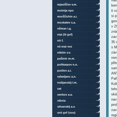
vál
mjasiščev v.m.
bom
ti 
molnija npo
si 
morščichin a.i.
gon
moskalev s.a.
v Z
něman i.g.
zná
niai (lii gvf)
zav
nii-1
35 
nii erat vvs
s M
záv
nikitin v.v.
non
pašinin m.m.
při
polikarpov n.n.
sam
putilov a.i.
ANT
rafaeljanc a.n.
Pař
rodijanskij l.m.
Kol
sat
teh
uká
senkov a.a.
nav
sibnia
pro
silvanskij a.v.
zav
snii gvf (oos)
reg