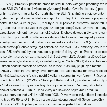
-1/PS-89). Prakticky paralelně práce na letounu této kategorie probíhaly též v
titutu SNII GVF (Letecký vědecko-výzkumný institut Civilního letectva) pod
ením italského imigranta R.L. Bartiniho (typ Stal-7). Zmíněné stroje se přitom
y stát nástupci dopravních letounů typu K-5 z dílny K.A. Kalinina (s přepravní
acitou 8 osob) a PS-9 (ANT-9) z dílny A.N. Tupoleva (s přepravní kapacitou 9
b). Konstrukce draku všech tří výše uvedených strojů byla navržena tak, aby
ozovala co nejmenší aerodynamický odpor. Z tohoto důvodu měly tyto letoun
mi štíhlý trup s poněkud stísněnou kabinou, která cestujícím neposkytovala
liš velký cestovní komfort. Jako první se realizace dočkal PS-89 (ZIG-1). Prvn
dvou prototypů tohoto stroje byl zalétán na jaře roku 1935. Zmíněný letoun mě
hlost 285 km/h, což byl na svou dobu poměrně dobrý výkon. Produkce tohoto
oje se ale nakonec omezila na pouhých šest exemplářů. Jedním z důvodů tak
zené série byla skutečnost, že se letoun typu PS-89 (ZIG-1) díky průtahům 
uškách podařilo zařadit do provozu až v roce 1938, kdy jej již bylo možné
ažovat za morálně zastaralý. Proti tomuto stroji ale hovořila též malá nosnost
tísněná kabina cestujících s nepříliš velkým cestovním komfortem. Práce na
ounech typu ANT-35 (PS-35) a Stal-7 probíhaly prakticky paralelně. Letoun typ
l-7 byl ze všech tří výše uvedených strojů nejrychlejší. Zmíněný stroj totiž
ahoval rychlosti 415 km/h. Jeho vývoj ale nakonec nepřekročil stádium
totypu, který poprvé vzlétl v září roku 1936. Důvody toho byly přitom identick
o u typu PS-89 (ZIG-1). Práce na projektu letounu typu ANT-35 se rozeběhly
 1. srpna 1934. Tupolev přitom zpracováním projektu tohoto stroje