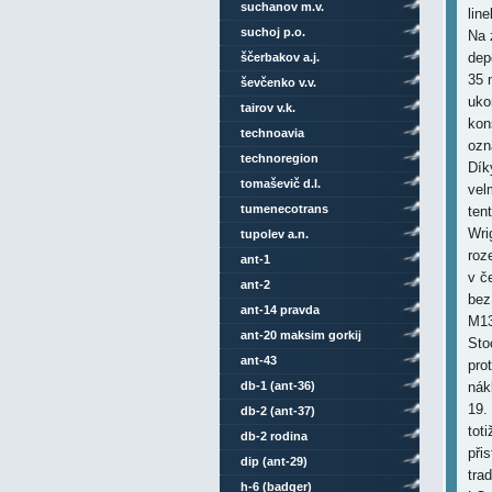
suchanov m.v.
lin
suchoj p.o.
Na 
dep
ščerbakov a.j.
35 
ševčenko v.v.
uko
tairov v.k.
kon
technoavia
ozn
technoregion
Dík
tomaševič d.l.
vel
tumenecotrans
ten
Wri
tupolev a.n.
roz
ant-1
v č
ant-2
bez
ant-14 pravda
M13
ant-20 maksim gorkij
Sto
ant-43
pro
db-1 (ant-36)
nák
19.
db-2 (ant-37)
tot
db-2 rodina
při
dip (ant-29)
tra
h-6 (badger)