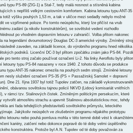
ounů typu PS-89 (ZIG-1) a Stal-7, tedy malá nosnost a stísněná kabina
tujících s nepříliš velkým cestovním komfortem. Kabina letounu typu ANT-35
a totiž výšku pouhých 1,53 m, a tak v uličce mezi sedadly nebylo možné
dit ve vzpřímené poloze. Po tomto neúspěchu, který lze přičíst na vrub
tnému zadání (a nikoliv konstruktérům), se sovětské vedení rozhodlo
hlédnout po vhodném dopravním letounu v zahraničí. Volba přitom nakonec
la na legendární dvoumotorový Douglas DC-3 americké výroby. Zmíněný stroj
 následně zaveden, na základě licence, do výrobního programu hned několika
ětských podniků. Licenční DC-3 byl přitom zpočátku znám jako PS-84. Pozdě
ale pro tento stroj začalo používat označení Li-2. Na linky Aeroflotu byly přito
ní letouny typu PS-84 nasazeny v roce 1940. Z tohoto důvodu se produkce
ounu typu ANT-35 nakonec omezila na pouhých sedm strojů. Zmíněné letouny
tom nesly služební označení PS-35 (PS = Passažirskij Samolet = dopravní
oun). Dne 21. října 1937 byl totiž Tupolev zatčen, na základě vykonstruované
inění, obávanou sovětskou tajnou policií NKVD (Lidový komisariát vnitřních
í), v rámci tzv. Stalinových čistek. Zmíněným politickým persekucím, které
y vytvořit atmosféru strachu a upevnit Stalinovu absolutistickou moc, tehdy
nikla ani řada tehdejších představitelů sovětského průmyslu, leteckého
yjímaje. Jakýkoliv neúspěch ve zkušebním programu nějakého prototypu
ého letounu nebo pouhá pomluva mohla v této temné době vést k okamžitém
nčení kariéry, zatčení nebo dokonce popravě do té doby velmi úspěšného
eckého konstruktéra. Protože byl A.N. Tupolev od té doby považován za