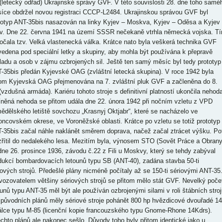
(letecký odřad) Ukrajinské správy GVF. V této souvislosti 28. dne toho samé
íce obdržel novou registraci CCCP-L2484. Ukrajinskou správou GVF byl
totyp ANT-35bis nasazován na linky Kyjev – Moskva, Kyjev – Oděsa a Kyjev
v. Dne 22. června 1941 na území SSSR nečekaně vtrhla německá vojska. T
očala tzv. Velká vlastenecká válka. Krátce nato byla veškerá technika GVF
vedena pod speciální letky a skupiny, aby mohla být používána k přepravě
ladu a osob v zájmu ozbrojených sil. Ještě ten samý měsíc byl tedy prototyp
-35bis předán Kyjevské OAG (zvláštní letecká skupina). V roce 1942 byla
tom Kyjevská OAG přejmenována na 7. zvláštní pluk GVF a začleněna do 8.
(vzdušná armáda). Kariéru tohoto stroje s definitivní platností ukončila nehoda
něná nehoda se přitom udála dne 22. února 1942 při nočním vzletu z VPD
ědělského letiště sovchozu „Krasnyj Oktjabr“, které se nacházelo ve
oncovském okrese, ve Voroněžské oblasti. Krátce po vzletu se totiž prototyp
-35bis začal náhle naklánět směrem doprava, načež začal ztrácet výšku. Po
zřítil do nedalekého lesa. Mezitím byla, výnosem STO (Sovět Práce a Obrany
dne 26. prosince 1936, závodu č.22 z Fili u Moskvy, který se tehdy zabýval
dukcí bombardovacích letounů typu SB (ANT-40), zadána stavba 50-ti
iových strojů. Předešlé plány nicméně počítaly až se 150-ti sériovými ANT-35
vozovatelem většiny sériových strojů se přitom mělo stát GVF. Nevelký poče
ounů typu ANT-35 měl být ale používán ozbrojenými silami v roli štábních stroj
 původních plánů měly sériové stroje pohánět 800 hp hvězdicové dvouřadé 14
válce typu M-85 (licenční kopie francouzského typu Gnome-Rhone 14Kdrs).
ěchto plánů ale nakonec sešlo. Důvody toho byly přitom identické jako u