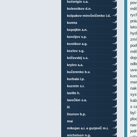
kočerigin s.a.
pov
měl
kolesnikov d.n.
ryc
kolpakov-mirošničenko l.d.
prá
komta
let
kopejkin a.n.
hyd
koroljov s.p.
zmí
kostikov a.g.
pod
kozlov s.g.
měl
dop
kričevskij s.s.
odl
krylov a.a.
uve
kučerenko b.v.
kon
kurbala l.p.
men
kuzmin s.i.
nak
laville h.
sys
lavočkin s.a.
kab
s c
lii
byl
lisunov b.p.
plo
mai
nav
mikojan a.i. a gurjevič m.i.
jed
michelson n.g.