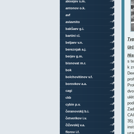
alexejev s.m.
antonov o.k.
avf
aviavnito
bakšaev g.i.
bartini r.l.
Ty
beljaev v.n.
Urč
bereznjak a.j.
His
berjev g.m.
s t
bisnovat m.r.
k z
bok
Dew
bolchovitinov v.f.
pro
borovkov a.a.
Pro
cagi
dvo
ulé
ckb
pod
cybin p.v.
Zad
čeranovskij b.i.
CAG
četverikov i.v.
35)
čiževskij v.a.
ins
florov i.f.
uza