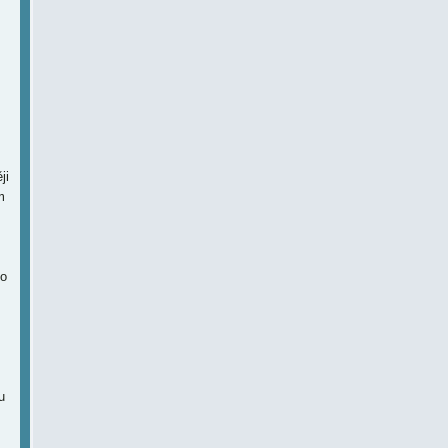
ji
m
ho
u