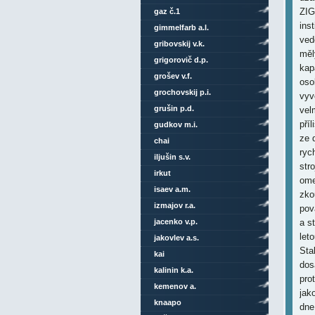
ZIG
gaz č.1
ins
gimmelfarb a.l.
ved
gribovskij v.k.
měl
grigorovič d.p.
kap
grošev v.f.
oso
grochovskij p.i.
vyv
grušin p.d.
vel
pří
gudkov m.i.
ze 
chai
ryc
iljušin s.v.
str
irkut
ome
isaev a.m.
zko
izmajov r.a.
pov
jacenko v.p.
a s
let
jakovlev a.s.
Sta
kai
dos
kalinin k.a.
pro
kemenov a.
jak
knaapo
dne