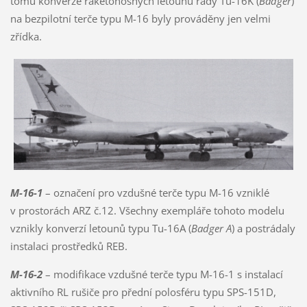
tomu konverze raketonosných letounů řady Tu-16K (
Badger
)
na bezpilotní terče typu M-16 byly prováděny jen velmi
zřídka.
M-16-1
– označení pro vzdušné terče typu M-16 vzniklé
v prostorách ARZ č.12. Všechny exempláře tohoto modelu
vznikly konverzí letounů typu Tu-16A (
Badger A
) a postrádaly
instalaci prostředků REB.
M-16-2
– modifikace vzdušné terče typu M-16-1 s instalací
aktivního RL rušiče pro přední polosféru typu SPS-151D,