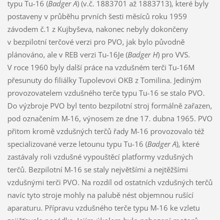
typu Tu-16 (
Badger A
) (v.č. 1883701 až 1883713), které byly
postaveny v průběhu prvních šesti měsíců roku 1959
závodem č.1 z Kujbyševa, nakonec nebyly dokončeny
v bezpilotní terčové verzi pro PVO, jak bylo původně
plánováno, ale v REB verzi Tu-16Je (
Badger H
) pro VVS.
V roce 1960 byly další práce na vzdušném terči Tu-16M
přesunuty do filiálky Tupolevovi OKB z Tomilina. Jediným
provozovatelem vzdušného terče typu Tu-16 se stalo PVO.
Do výzbroje PVO byl tento bezpilotní stroj formálně zařazen,
pod označením M-16, výnosem ze dne 17. dubna 1965. PVO
přitom kromě vzdušných terčů řady M-16 provozovalo též
specializované verze letounu typu Tu-16 (
Badger A
), které
zastávaly roli vzdušné vypouštěcí platformy vzdušných
terčů. Bezpilotní M-16 se staly největšími a nejtěžšími
vzdušnými terči PVO. Na rozdíl od ostatních vzdušných terčů
navíc tyto stroje mohly na palubě nést objemnou rušící
aparaturu. Přípravu vzdušného terče typu M-16 ke vzletu