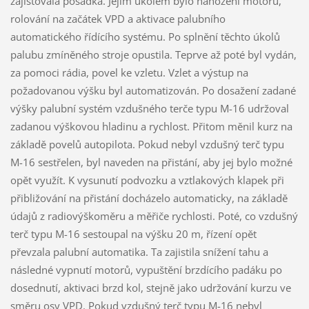
zajišťovala posádka. Jejím úkolem bylo nahození motorů,
rolování na začátek VPD a aktivace palubního
automatického řídícího systému. Po splnění těchto úkolů
palubu zmíněného stroje opustila. Teprve až poté byl vydán,
za pomoci rádia, povel ke vzletu. Vzlet a výstup na
požadovanou výšku byl automatizován. Po dosažení zadané
výšky palubní systém vzdušného terče typu M-16 udržoval
zadanou výškovou hladinu a rychlost. Přitom měnil kurz na
základě povelů autopilota. Pokud nebyl vzdušný terč typu
M-16 sestřelen, byl naveden na přistání, aby jej bylo možné
opět využít. K vysunutí podvozku a vztlakových klapek při
přibližování na přistání docházelo automaticky, na základě
údajů z radiovýškoměru a měřiče rychlosti. Poté, co vzdušný
terč typu M-16 sestoupal na výšku 20 m, řízení opět
převzala palubní automatika. Ta zajistila snížení tahu a
následné vypnutí motorů, vypuštění brzdícího padáku po
dosednutí, aktivaci brzd kol, stejně jako udržování kurzu ve
směru osy VPD. Pokud vzdušný terč typu M-16 nebyl