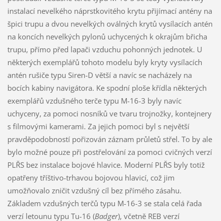
instalací nevelkého náprstkovitého krytu přijímací antény na
špici trupu a dvou nevelkých oválných krytů vysílacích antén
na koncích nevelkých pylonů uchycených k okrajům břicha
trupu, přímo před lapači vzduchu pohonných jednotek. U
některých exemplářů tohoto modelu byly kryty vysílacích
antén rušiče typu Siren-D větší a navíc se nacházely na
bocích kabiny navigátora. Ke spodní ploše křídla některých
exemplářů vzdušného terče typu M-16-3 byly navíc
uchyceny, za pomoci nosníků ve tvaru trojnožky, kontejnery
s filmovými kamerami. Za jejich pomoci byl s největší
pravděpodobností pořizován záznam průletů střel. To by ale
bylo možné pouze při postřelování za pomoci cvičných verzí
PLŘS bez instalace bojové hlavice. Moderní PLŘS byly totiž
opatřeny tříštivo-trhavou bojovou hlavicí, což jim
umožňovalo zničit vzdušný cíl bez přímého zásahu.
Základem vzdušných terčů typu M-16-3 se stala celá řada
verzí letounu typu Tu-16 (
Badger
), včetně REB verzí