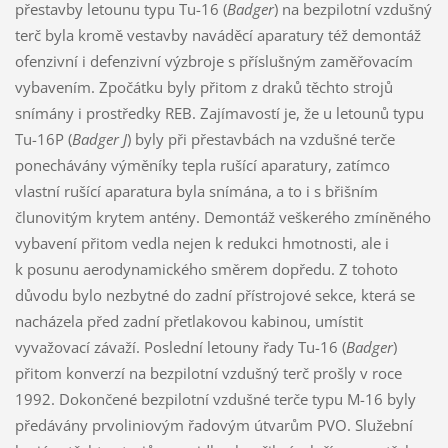
přestavby letounu typu Tu-16 (
Badger
) na bezpilotní vzdušný
terč byla kromě vestavby naváděcí aparatury též demontáž
ofenzivní i defenzivní výzbroje s příslušným zaměřovacím
vybavením. Zpočátku byly přitom z draků těchto strojů
snímány i prostředky REB. Zajímavostí je, že u letounů typu
Tu-16P (
Badger J
) byly při přestavbách na vzdušné terče
ponechávány výměníky tepla rušící aparatury, zatímco
vlastní rušící aparatura byla snímána, a to i s břišním
člunovitým krytem antény. Demontáž veškerého zmíněného
vybavení přitom vedla nejen k redukci hmotnosti, ale i
k posunu aerodynamického směrem dopředu. Z tohoto
důvodu bylo nezbytné do zadní přístrojové sekce, která se
nacházela před zadní přetlakovou kabinou, umístit
vyvažovací závaží. Poslední letouny řady Tu-16 (
Badger
)
přitom konverzí na bezpilotní vzdušný terč prošly v roce
1992. Dokončené bezpilotní vzdušné terče typu M-16 byly
předávány prvoliniovým řadovým útvarům PVO. Služební