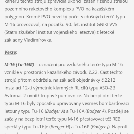
kariéru těchto strojů zpravidla ukončil zásah řízenou střelou
pozemního raketového komplexu PVO na kazašském
polygonu. Kromě PVO nevelký počet vzdušných terčů typu
M-16 provozoval, na počátku 90. let, institut GNIKI VVS
(Státní zkušební institut vojenského letectva) z letecké
základny Vladimírovka.
Verze
:
M-16 (Tu-16M)
– označení pro vzdušného terče typu M-16
vzniklé v prostorách kazaňského závodu č.22. Část těchto
strojů přitom obdržela, na základě objednávky č.2212,
instalaci 12-ti výmetnic klamných RL cílů typu ASO-2B
Avtomat-2 uvnitř trupové pumovnice. Na bezpilotní terče
typu M-16 byly zpočátku upravovány vesměs bombardovací
letouny typu Tu-16 (
Badger A
) a Tu-16A (
Badger A
). Později se
začaly na bezpilotní terče typu M-16 přestavovat též REB
speciály typu Tu-16Je (
Badger H
) a Tu-16P (
Badger J
). Naproti