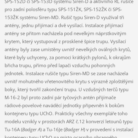
SPS-152D či SPS-153D systému Siren-D a aktivního RL rušiče
pro zadní polosféru typu SPS-151ŽK, SPS-152ŽK či SPS-
153ŽK systému Siren-MD. Rušič typu Siren-D využíval tři
antény, jednu přijímací a dvě vysílací. Instalace přijímací
antény se přitom nacházela pod nevelkým náprstkovitým
krytem, který vystupoval z prosklené špice trupu. Vysílací
antény byly zase umístěny uvnitř nevelkých oválných krytů,
které byly uchyceny, za pomoci krátkých pylonů, k okrajům
břicha trupu, přímo před lapači vzduchu pohonných
jednotek. Instalace rušiče typu Siren-MD se zase nacházela
uvnitř mohutného vřetenovitého krytu s výrazně zploštělými
boky, který tvořil zakončení trupu. U vzdušných terčů typu
M-16-2 byl proto zadní pár tyčových antén přijímače
rádiové-povelové naváděcí jednotky připevněn k bokům
kontejneru typu UChO. Prakticky všechny exempláře toho
modelu vznikly v prostorách ARZ č.12 konverzí letounů typu
Tu-16A (
Badger A
) a Tu-16Je (
Badger H
) v provedení s instalací
kontejneru typu UChO na místo ocasního obranného