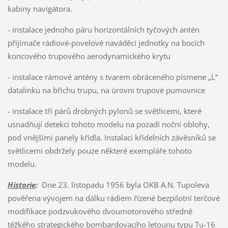
kabiny navigátora.
- instalace jednoho páru horizontálních tyčových antén
přijímače rádiové-povelové naváděcí jednotky na bocích
koncového trupového aerodynamického krytu
- instalace rámové antény s tvarem obráceného písmene „L“
datalinku na břichu trupu, na úrovni trupové pumovnice
- instalace tří párů drobných pylonů se světlicemi, které
usnadňují detekci tohoto modelu na pozadí noční oblohy,
pod vnějšími panely křídla. Instalaci křídelních závěsníků se
světlicemi obdržely pouze některé exempláře tohoto
modelu.
Historie
:
Dne 23. listopadu 1956 byla OKB A.N. Tupoleva
pověřena vývojem na dálku rádiem řízené bezpilotní terčové
modifikace podzvukového dvoumotorového středně
těžkého strategického bombardovacího letounu typu Tu-16