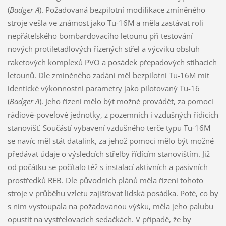
(
Badger A
). Požadovaná bezpilotní modifikace zmíněného
stroje vešla ve známost jako Tu-16M a měla zastávat roli
nepřátelského bombardovacího letounu při testování
nových protiletadlových řízených střel a výcviku obsluh
raketových komplexů PVO a posádek přepadových stíhacích
letounů. Dle zmíněného zadání měl bezpilotní Tu-16M mít
identické výkonnostní parametry jako pilotovaný Tu-16
(
Badger A
). Jeho řízení mělo být možné provádět, za pomoci
rádiové-povelové jednotky, z pozemních i vzdušných řídících
stanovišť. Součástí vybavení vzdušného terče typu Tu-16M
se navíc měl stát datalink, za jehož pomoci mělo být možné
předávat údaje o výsledcích střelby řídícím stanovištím. Již
od počátku se počítalo též s instalací aktivních a pasivních
prostředků REB. Dle původních plánů měla řízení tohoto
stroje v průběhu vzletu zajišťovat lidská posádka. Poté, co by
s ním vystoupala na požadovanou výšku, měla jeho palubu
opustit na vystřelovacích sedačkách. V případě, že by