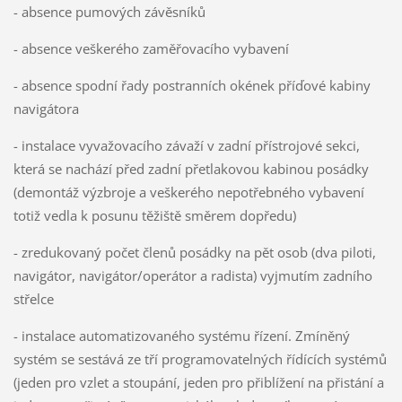
- absence pumových závěsníků
- absence veškerého zaměřovacího vybavení
- absence spodní řady postranních okének příďové kabiny
navigátora
- instalace vyvažovacího závaží v zadní přístrojové sekci,
která se nachází před zadní přetlakovou kabinou posádky
(demontáž výzbroje a veškerého nepotřebného vybavení
totiž vedla k posunu těžiště směrem dopředu)
- zredukovaný počet členů posádky na pět osob (dva piloti,
navigátor, navigátor/operátor a radista) vyjmutím zadního
střelce
- instalace automatizovaného systému řízení. Zmíněný
systém se sestává ze tří programovatelných řídících systémů
(jeden pro vzlet a stoupání, jeden pro přiblížení na přistání a