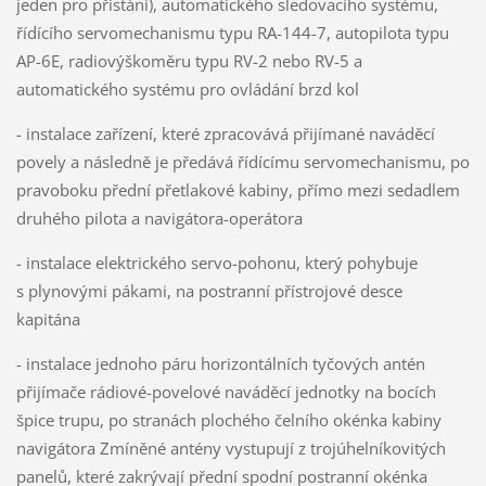
jeden pro přistání), automatického sledovacího systému,
řídícího servomechanismu typu RA-144-7, autopilota typu
AP-6E, radiovýškoměru typu RV-2 nebo RV-5 a
automatického systému pro ovládání brzd kol
- instalace zařízení, které zpracovává přijímané naváděcí
povely a následně je předává řídícímu servomechanismu, po
pravoboku přední přetlakové kabiny, přímo mezi sedadlem
druhého pilota a navigátora-operátora
- instalace elektrického servo-pohonu, který pohybuje
s plynovými pákami, na postranní přístrojové desce
kapitána
- instalace jednoho páru horizontálních tyčových antén
přijímače rádiové-povelové naváděcí jednotky na bocích
špice trupu, po stranách plochého čelního okénka kabiny
navigátora Zmíněné antény vystupují z trojúhelníkovitých
panelů, které zakrývají přední spodní postranní okénka