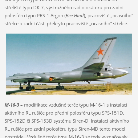
střeliště typu DK-7, výstražného radiolokátoru pro zadní
polosféru typu PRS-1 Argon (
Bee Hind
), pracoviště „ocasního“
střelce a zadní části překrytu pracoviště „ocasního“ střelce.
M-16-3
– modifikace vzdušné terče typu M-16-1 s instalací
aktivního RL rušiče pro přední polosféru typu SPS-151D,
SPS-152D či SPS-153D systému Siren-D. Instalaci aktivního
RL rušiče pro zadní polosféru typu Siren-MD tento model
postrádal. Vzdušné terče typu M-16-3 se tedy vyznačovaly