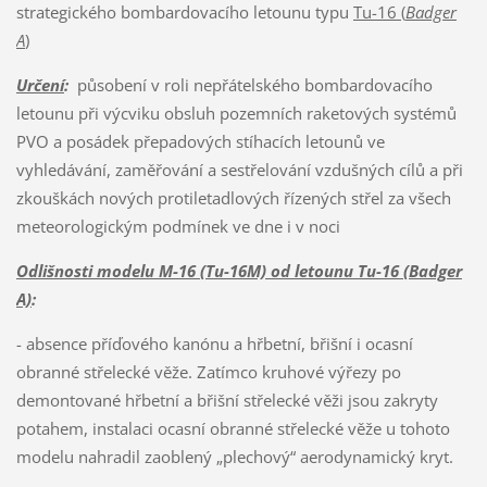
strategického bombardovacího letounu typu
Tu-16 (
Badger
A
)
Určení
:
působení v roli nepřátelského bombardovacího
letounu při výcviku obsluh pozemních raketových systémů
PVO a posádek přepadových stíhacích letounů ve
vyhledávání, zaměřování a sestřelování vzdušných cílů a při
zkouškách nových protiletadlových řízených střel za všech
meteorologickým podmínek ve dne i v noci
Odlišnosti modelu M-16 (Tu-16M) od letounu Tu-16 (Badger
A)
:
- absence příďového kanónu a hřbetní, břišní i ocasní
obranné střelecké věže. Zatímco kruhové výřezy po
demontované hřbetní a břišní střelecké věži jsou zakryty
potahem, instalaci ocasní obranné střelecké věže u tohoto
modelu nahradil zaoblený „plechový“ aerodynamický kryt.