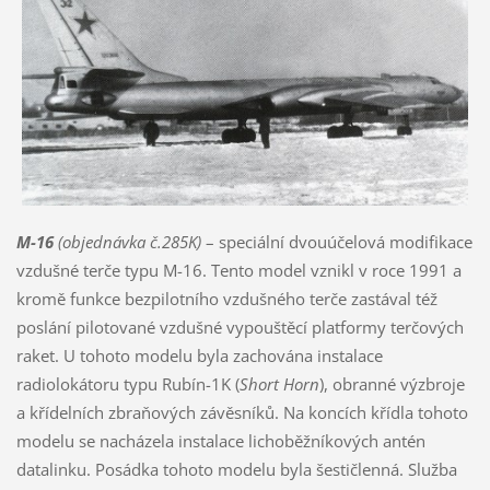
M-16
(objednávka č.285K)
– speciální dvouúčelová modifikace
vzdušné terče typu M-16. Tento model vznikl v roce 1991 a
kromě funkce bezpilotního vzdušného terče zastával též
poslání pilotované vzdušné vypouštěcí platformy terčových
raket. U tohoto modelu byla zachována instalace
radiolokátoru typu Rubín-1K (
Short Horn
), obranné výzbroje
a křídelních zbraňových závěsníků. Na koncích křídla tohoto
modelu se nacházela instalace lichoběžníkových antén
datalinku. Posádka tohoto modelu byla šestičlenná. Služba