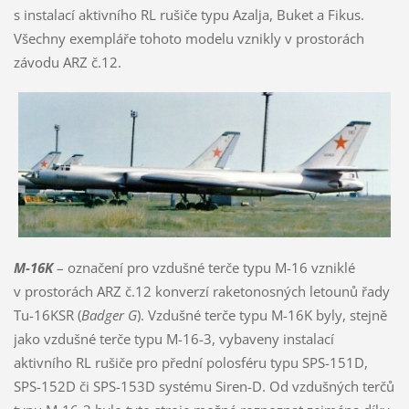
s instalací aktivního RL rušiče typu Azalja, Buket a Fikus.
Všechny exempláře tohoto modelu vznikly v prostorách
závodu ARZ č.12.
M-16K
– označení pro vzdušné terče typu M-16 vzniklé
v prostorách ARZ č.12 konverzí raketonosných letounů řady
Tu-16KSR (
Badger G
). Vzdušné terče typu M-16K byly, stejně
jako vzdušné terče typu M-16-3, vybaveny instalací
aktivního RL rušiče pro přední polosféru typu SPS-151D,
SPS-152D či SPS-153D systému Siren-D. Od vzdušných terčů