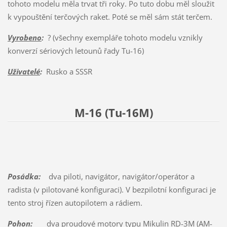
tohoto modelu měla trvat tři roky. Po tuto dobu měl sloužit
k vypouštění terčových raket. Poté se měl sám stát terčem.
Vyrobeno
:
? (všechny exempláře tohoto modelu vznikly
konverzí sériových letounů řady Tu-16)
Uživatelé
:
Rusko a SSSR
M-16 (Tu-16M)
Posádka:
dva piloti, navigátor, navigátor/operátor a
radista (v pilotované konfiguraci). V bezpilotní konfiguraci je
tento stroj řízen autopilotem a rádiem.
Pohon:
dva proudové motory typu Mikulin RD-3M (AM-