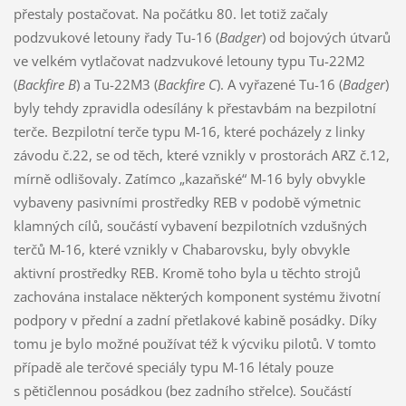
přestaly postačovat. Na počátku 80. let totiž začaly
podzvukové letouny řady Tu-16 (
Badger
) od bojových útvarů
ve velkém vytlačovat nadzvukové letouny typu Tu-22M2
(
Backfire B
) a Tu-22M3 (
Backfire C
). A vyřazené Tu-16 (
Badger
)
byly tehdy zpravidla odesílány k přestavbám na bezpilotní
terče. Bezpilotní terče typu M-16, které pocházely z linky
závodu č.22, se od těch, které vznikly v prostorách ARZ č.12,
mírně odlišovaly. Zatímco „kazaňské“ M-16 byly obvykle
vybaveny pasivními prostředky REB v podobě výmetnic
klamných cílů, součástí vybavení bezpilotních vzdušných
terčů M-16, které vznikly v Chabarovsku, byly obvykle
aktivní prostředky REB. Kromě toho byla u těchto strojů
zachována instalace některých komponent systému životní
podpory v přední a zadní přetlakové kabině posádky. Díky
tomu je bylo možné používat též k výcviku pilotů. V tomto
případě ale terčové speciály typu M-16 létaly pouze
s pětičlennou posádkou (bez zadního střelce). Součástí