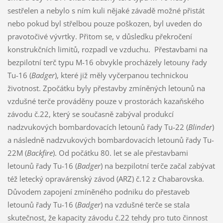
sestřelen a nebylo s ním kuli nějaké závadě možné přistát
nebo pokud byl střelbou pouze poškozen, byl uveden do
pravotočivé vývrtky. Přitom se, v důsledku překročení
konstrukčních limitů, rozpadl ve vzduchu. Přestavbami na
bezpilotní terč typu M-16 obvykle procházely letouny řady
Tu-16 (
Badger
), které již měly vyčerpanou technickou
životnost. Zpočátku byly přestavby zmíněných letounů na
vzdušné terče prováděny pouze v prostorách kazaňského
závodu č.22, který se současně zabýval produkcí
nadzvukových bombardovacích letounů řady Tu-22 (
Blinder
)
a následně nadzvukových bombardovacích letounů řady Tu-
22M (
Backfire
). Od počátku 80. let se ale přestavbami
letounů řady Tu-16 (
Badger
) na bezpilotní terče začal zabývat
též letecký opravárenský závod (ARZ) č.12 z Chabarovska.
Důvodem zapojení zmíněného podniku do přestaveb
letounů řady Tu-16 (
Badger
) na vzdušné terče se stala
skutečnost, že kapacity závodu č.22 tehdy pro tuto činnost