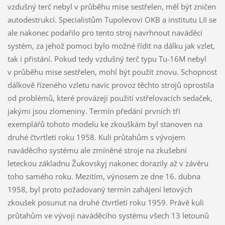
vzdušný terč nebyl v průběhu mise sestřelen, měl být zničen
autodestrukcí. Specialistům Tupolevovi OKB a institutu LII se
ale nakonec podařilo pro tento stroj navrhnout naváděcí
systém, za jehož pomoci bylo možné řídit na dálku jak vzlet,
tak i přistání. Pokud tedy vzdušný terč typu Tu-16M nebyl
v průběhu mise sestřelen, mohl být použít znovu. Schopnost
dálkově řízeného vzletu navíc provoz těchto strojů oprostila
od problémů, které provázejí použití vstřelovacích sedaček,
jakými jsou zlomeniny. Termín předání prvních tří
exemplářů tohoto modelu ke zkouškám byl stanoven na
druhé čtvrtletí roku 1958. Kuli průtahům s vývojem
naváděcího systému ale zmíněné stroje na zkušební
leteckou základnu Žukovskyj nakonec dorazily až v závěru
toho samého roku. Mezitím, výnosem ze dne 16. dubna
1958, byl proto požadovaný termín zahájení letových
zkoušek posunut na druhé čtvrtletí roku 1959. Právě kuli
průtahům ve vývoji naváděcího systému všech 13 letounů