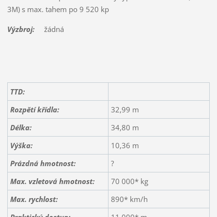
3M) s max. tahem po 9 520 kp
Výzbroj:
žádná
TTD:
Rozpětí křídla:
32,99 m
Délka:
34,80 m
Výška:
10,36 m
Prázdná hmotnost:
?
Max. vzletová hmotnost:
70 000* kg
Max. rychlost:
890* km/h
Praktický dostup:
11 000* m