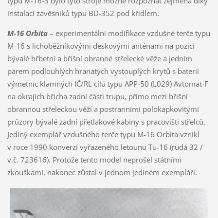
typu M-16-3 bylo tyto stroje možné rozpoznat zejména díky
instalaci závěsníků typu BD-352 pod křídlem.
M-16 Orbita
– experimentální modifikace vzdušné terče typu
M-16 s lichoběžníkovými deskovými anténami na pozici
bývalé hřbetní a břišní obranné střelecké věže a jedním
párem podlouhlých hranatých vystouplých krytů s baterií
výmetnic klamných IČ/RL cílů typu APP-50 (L029) Avtomat-F
na okrajích břicha zadní části trupu, přímo mezi břišní
obrannou střeleckou věží a postranními polokapkovitými
průzory bývalé zadní přetlakové kabiny s pracovišti střelců.
Jediný exemplář vzdušného terče typu M-16 Orbita vznikl
v roce 1990 konverzí vyřazeného letounu Tu-16 (rudá 32 /
v.č. 723616). Protože tento model neprošel státními
zkouškami, nakonec zůstal v jednom jediném exempláři.