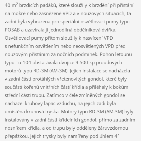
2
40 m
brzdících padáků, které sloužily k brzdění při přistání
na mokré nebo zasněžené VPD a v nouzových situacích, ta
zadní byla vyhrazena pro speciální osvětlovací pumy typu
POSAB a uzavírala ji jednodílná obdélníková dvířka.
Osvětlovací pumy přitom sloužily k nasvícení VPD
s nefunkčním osvětlením nebo neosvětlených VPD před
nouzovým přistáním za nočních podmínek. Pohon letounu
typu Tu-104 obstarávala dvojice 9 500 kp proudových
motorů typu RD-3M (AM-3M). Jejich instalace se nacházela
v zadní části protáhlých vřetenovitých gondol, které byly
součástí kořenů vnitřních částí křídla a přiléhaly k bokům
střední části trupu. Zatímco v čele zmíněných gondol se
nacházel kruhový lapač vzduchu, na jejich zádi byla
umístěna kruhová tryska. Motory typu RD-3M (AM-3M) byly
instalovány v zadní části křídelních gondol, přímo za zadním
nosníkem křídla, a od trupu byly odděleny žáruvzdornou
přepážkou. Jejich trysky byly namířeny pod úhlem 4°