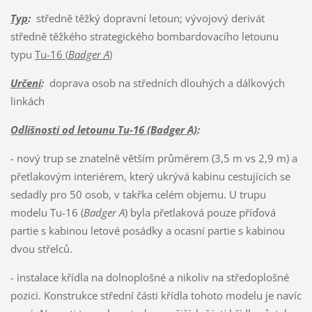
Typ
:
středně těžký dopravní letoun; vývojový derivát
středně těžkého strategického bombardovacího letounu
typu
Tu-16 (
Badger A
)
Určení
:
doprava osob na středních dlouhých a dálkových
linkách
Odlišnosti od letounu Tu-16 (Badger A)
:
- nový trup se znatelně větším průměrem (3,5 m vs 2,9 m) a
přetlakovým interiérem, který ukrývá kabinu cestujících se
sedadly pro 50 osob, v takřka celém objemu. U trupu
modelu Tu-16 (
Badger A
) byla přetlaková pouze příďová
partie s kabinou letové posádky a ocasní partie s kabinou
dvou střelců.
- instalace křídla na dolnoplošné a nikoliv na středoplošné
pozici. Konstrukce střední části křídla tohoto modelu je navíc