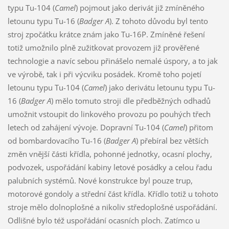
typu Tu-104 (
Camel
) pojmout jako derivát již zmíněného
letounu typu Tu-16 (
Badger A
). Z tohoto důvodu byl tento
stroj zpočátku krátce znám jako Tu-16P. Zmíněné řešení
totiž umožnilo plně zužitkovat provozem již prověřené
technologie a navíc sebou přinášelo nemalé úspory, a to jak
ve výrobě, tak i při výcviku posádek. Kromě toho pojetí
letounu typu Tu-104 (
Camel
) jako derivátu letounu typu Tu-
16 (
Badger A
) mělo tomuto stroji dle předběžných odhadů
umožnit vstoupit do linkového provozu po pouhých třech
letech od zahájení vývoje. Dopravní Tu-104 (
Camel
) přitom
od bombardovacího Tu-16 (
Badger A
) přebíral bez větších
změn vnější části křídla, pohonné jednotky, ocasní plochy,
podvozek, uspořádání kabiny letové posádky a celou řadu
palubních systémů. Nové konstrukce byl pouze trup,
motorové gondoly a střední část křídla. Křídlo totiž u tohoto
stroje mělo dolnoplošné a nikoliv středoplošné uspořádání.
Odlišné bylo též uspořádání ocasních ploch. Zatímco u