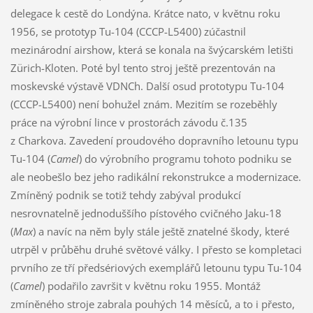
delegace k cestě do Londýna. Krátce nato, v květnu roku
1956, se prototyp Tu-104 (CCCP-L5400) zúčastnil
mezinárodní airshow, která se konala na švýcarském letišti
Zürich-Kloten. Poté byl tento stroj ještě prezentován na
moskevské výstavě VDNCh. Další osud prototypu Tu-104
(CCCP-L5400) není bohužel znám. Mezitím se rozeběhly
práce na výrobní lince v prostorách závodu č.135
z Charkova. Zavedení proudového dopravního letounu typu
Tu-104 (
Camel
) do výrobního programu tohoto podniku se
ale neobešlo bez jeho radikální rekonstrukce a modernizace.
Zmíněný podnik se totiž tehdy zabýval produkcí
nesrovnatelně jednoduššího pístového cvičného Jaku-18
(
Max
) a navíc na něm byly stále ještě znatelné škody, které
utrpěl v průběhu druhé světové války. I přesto se kompletaci
prvního ze tří předsériových exemplářů letounu typu Tu-104
(
Camel
) podařilo završit v květnu roku 1955. Montáž
zmíněného stroje zabrala pouhých 14 měsíců, a to i přesto,