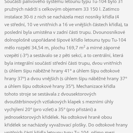
Součástí palivového systému letounu typu Tu-104 bylo 31
pružných nádrží s celkovým objemem 33 150 l. Zatímco
instalace 30-ti z nich se nacházela mezi nosníky křídla (4
ve střední, 10 ve vnitřních a 16 ve vnějších částech křídla), ta
poslední byla umístěna v zadní části trupu. Dvounosníkové
dolnoplošně uspořádané šípové křídlo letounu typu Tu-104
2
mělo rozpětí 34,54 m, plochu 169,7 m
a mírné záporné
vzepětí (-3°) a sestávalo se z pěti sekcí, a to centrální, která
byla integrální součástí střední části trupu, dvou vnitřních
(s úhlem šípu náběžné hrany 41° a úhlem šípu odtokové
hrany 37°) a dvou vnějších (s úhlem šípu náběžné hrany 37°
a úhlem šípu odtokové hrany 35°). Mechanizace křídla
tohoto stroje se sestávala z dvousektorových
dvouštěrbinových vztlakových klapek s mezními úhly
vychýlení 20° (pro vzlet) a 35° (pro přistání) a
jednosektorových křidélek. Na odtokové hraně obou
křidélek se nacházely vyvažovací plošky. Do odtokové hrany
vnitřních částí křídla letounu typu Tu-104, přímo mezi