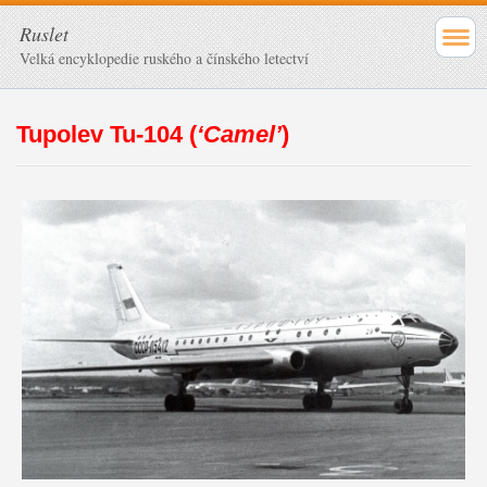
Ruslet
Velká encyklopedie ruského a čínského letectví
Tupolev Tu-104 (
‘Camel’
)