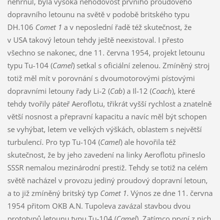
nehrnul, byla vysoká nehodovost prvního proudového
dopravního letounu na světě v podobě britského typu
DH.106
Comet 1
a v neposlední řadě též skutečnost, že
v USA takový letoun tehdy ještě neexistoval. I přesto
všechno se nakonec, dne 11. června 1954, projekt letounu
typu Tu-104 (
Camel
) setkal s oficiální zelenou. Zmíněný stroj
totiž měl mít v porovnání s dvoumotorovými pístovými
dopravními letouny řady Li-2 (
Cab
) a Il-12 (
Coach
), které
tehdy tvořily páteř Aeroflotu, třikrát vyšší rychlost a znatelně
větší nosnost a přepravní kapacitu a navíc měl být schopen
se vyhýbat, letem ve velkých výškách, oblastem s největší
turbulencí. Pro typ Tu-104 (
Camel
) ale hovořila též
skutečnost, že by jeho zavedení na linky Aeroflotu přineslo
SSSR nemalou mezinárodní prestiž. Tehdy se totiž na celém
světě nacházel v provozu jediný proudový dopravní letoun,
a to již zmíněný britský typ
Comet 1
. Výnos ze dne 11. června
1954 přitom OKB A.N. Tupoleva zavázal stavbou dvou
prototypů letounu typu Tu-104 (
Camel
). Zatímco první z nich