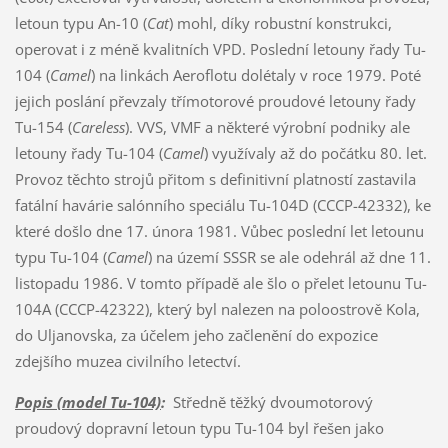
letoun typu An-10 (
Cat
) mohl, díky robustní konstrukci,
operovat i z méně kvalitních VPD. Poslední letouny řady Tu-
104 (
Camel
) na linkách Aeroflotu dolétaly v roce 1979. Poté
jejich poslání převzaly třímotorové proudové letouny řady
Tu-154 (
Careless
). VVS, VMF a některé výrobní podniky ale
letouny řady Tu-104 (
Camel
) využívaly až do počátku 80. let.
Provoz těchto strojů přitom s definitivní platností zastavila
fatální havárie salónního speciálu Tu-104D (CCCP-42332), ke
které došlo dne 17. února 1981. Vůbec poslední let letounu
typu Tu-104 (
Camel
) na území SSSR se ale odehrál až dne 11.
listopadu 1986. V tomto případě ale šlo o přelet letounu Tu-
104A (CCCP-42322), který byl nalezen na poloostrově Kola,
do Uljanovska, za účelem jeho začlenění do expozice
zdejšího muzea civilního letectví.
Popis (model Tu-104)
:
Středně těžký dvoumotorový
proudový dopravní letoun typu Tu-104 byl řešen jako