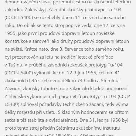
demontovaném stavu, pozemní cestou na zkušební leteckou
základnu Žukovskyj. Závodní zkoušky prototypu Tu-104
(CCCP-L5400) se rozeběhly dnem 11. června toho samého
roku. Do oblak se tento stroj poprvé vydal dne 17. června
1955, jako první proudový dopravní letoun sovětské
konstrukce a zároveň jako druhý proudový dopravní letoun
na světě. Krátce nato, dne 3. července toho samého roku,
byl prezentován za letu na tradiční letecké přehlídce
v Tušinu. V průběhu závodních zkoušek prototyp Tu-104
(CCCP-L5400) vykonal, ke dni 12. října 1955, celkem 41
zkušebních letů s celkovou délkou 74 hodin a 55 minut.
Závodní zkoušky tohoto stroje zakončilo kladné hodnocení.
Z hlediska výkonnostních parametrů prototyp Tu-104 (CCCP-
L5400) splňoval požadavky technického zadání, tedy vyjma
délky rozjezdu při vzletu. S kladným hodnocením se přitom
setkala též stabilita a ovladatelnost. Dne 31. ledna 1956 byl
proto tento stroj předán Státnímu zkušebnímu institutu
vojenského letectva (GK NII VVS), za účelem realizace