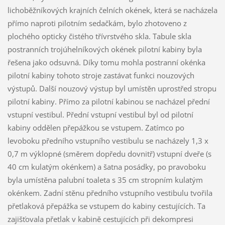
lichoběžníkových krajních čelních okének, která se nacházela
přímo naproti pilotním sedačkám, bylo zhotoveno z
plochého opticky čistého třívrstvého skla. Tabule skla
postranních trojúhelníkových okének pilotní kabiny byla
řešena jako odsuvná. Díky tomu mohla postranní okénka
pilotní kabiny tohoto stroje zastávat funkci nouzových
výstupů. Další nouzový výstup byl umístěn uprostřed stropu
pilotní kabiny. Přímo za pilotní kabinou se nacházel přední
vstupní vestibul. Přední vstupní vestibul byl od pilotní
kabiny oddělen přepážkou se vstupem. Zatímco po
levoboku předního vstupního vestibulu se nacházely 1,3 x
0,7 m výklopné (směrem dopředu dovnitř) vstupní dveře (s
40 cm kulatým okénkem) a šatna posádky, po pravoboku
byla umístěna palubní toaleta s 35 cm stropním kulatým
okénkem. Zadní stěnu předního vstupního vestibulu tvořila
přetlaková přepážka se vstupem do kabiny cestujících. Ta
zajišťovala přetlak v kabině cestujících při dekompresi