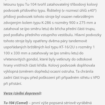
letounu typu Tu-104 tvořil zatahovatelný tříbodový kolový
podvozek příďového typu. Řiditelný (v rozmezí úhlů ±40°)
příďový podvozek tohoto stroje byl osazen nebrzděným
zdvojeným kolem typu K-286 s rozměry 900 x 275 mm a
zatahoval se (po směru letu) do břicha přední části trupu,
pod podlahu předního vstupního vestibulu. Hlavní podvozky
tohoto stroje byly opatřeny dvěma páry tandemově
uspořádaných bržděných kol typu KT-16/2U s rozměry 1
100 x 330 mm a zatahovaly se (po směru letu) do
vřetenovitých gondol, které byly vetknuty do odtokové
hrany vnitřních částí křídla. Kolový podvozek doplňovala
výklopná (směrem dopředu) ocasní ostruha. Ta chránila
zadní část trupu před poškození při případném střetu s VPD
při přistání.
Verze (civilní dopravní)
:
Tu-104
(Camel)
– první výše popsaná sériově vyráběná