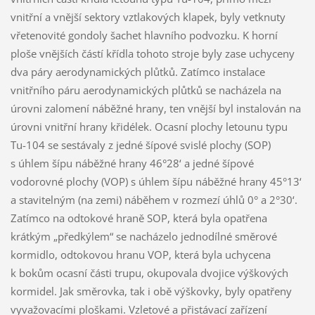
vnitřní a vnější sektory vztlakových klapek, byly vetknuty
vřetenovité gondoly šachet hlavního podvozku. K horní
ploše vnějších částí křídla tohoto stroje byly zase uchyceny
dva páry aerodynamických plůtků. Zatímco instalace
vnitřního páru aerodynamických plůtků se nacházela na
úrovni zalomení náběžné hrany, ten vnější byl instalován na
úrovni vnitřní hrany křidélek. Ocasní plochy letounu typu
Tu-104 se sestávaly z jedné šípové svislé plochy (SOP)
s úhlem šípu náběžné hrany 46°28‘ a jedné šípové
vodorovné plochy (VOP) s úhlem šípu náběžné hrany 45°13‘
a stavitelným (na zemi) náběhem v rozmezí úhlů 0° a 2°30‘.
Zatímco na odtokové hraně SOP, která byla opatřena
krátkým „předkýlem“ se nacházelo jednodílné směrové
kormidlo, odtokovou hranu VOP, která byla uchycena
k bokům ocasní části trupu, okupovala dvojice výškových
kormidel. Jak směrovka, tak i obě výškovky, byly opatřeny
vyvažovacími ploškami. Vzletové a přistávací zařízení