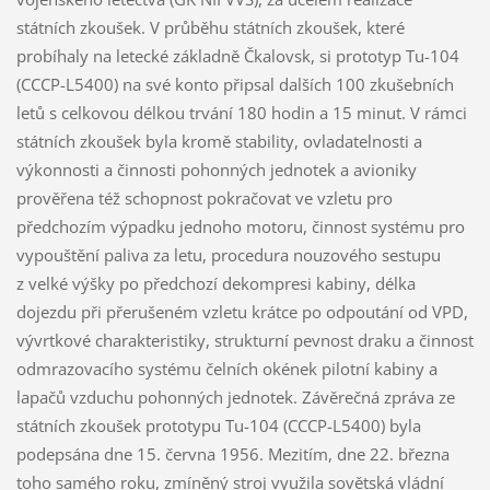
státních zkoušek. V průběhu státních zkoušek, které
probíhaly na letecké základně Čkalovsk, si prototyp Tu-104
(CCCP-L5400) na své konto připsal dalších 100 zkušebních
letů s celkovou délkou trvání 180 hodin a 15 minut. V rámci
státních zkoušek byla kromě stability, ovladatelnosti a
výkonnosti a činnosti pohonných jednotek a avioniky
prověřena též schopnost pokračovat ve vzletu pro
předchozím výpadku jednoho motoru, činnost systému pro
vypouštění paliva za letu, procedura nouzového sestupu
z velké výšky po předchozí dekompresi kabiny, délka
dojezdu při přerušeném vzletu krátce po odpoutání od VPD,
vývrtkové charakteristiky, strukturní pevnost draku a činnost
odmrazovacího systému čelních okének pilotní kabiny a
lapačů vzduchu pohonných jednotek. Závěrečná zpráva ze
státních zkoušek prototypu Tu-104 (CCCP-L5400) byla
podepsána dne 15. června 1956. Mezitím, dne 22. března
toho samého roku, zmíněný stroj využila sovětská vládní