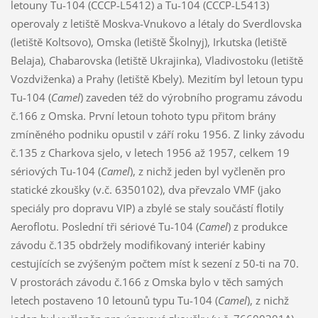
letouny Tu-104 (CCCP-L5412) a Tu-104 (CCCP-L5413)
operovaly z letiště Moskva-Vnukovo a létaly do Sverdlovska
(letiště Koltsovo), Omska (letiště Školnyj), Irkutska (letiště
Belaja), Chabarovska (letiště Ukrajinka), Vladivostoku (letiště
Vozdviženka) a Prahy (letiště Kbely). Mezitím byl letoun typu
Tu-104 (
Camel
) zaveden též do výrobního programu závodu
č.166 z Omska. První letoun tohoto typu přitom brány
zmíněného podniku opustil v září roku 1956. Z linky závodu
č.135 z Charkova sjelo, v letech 1956 až 1957, celkem 19
sériových Tu-104 (
Camel
), z nichž jeden byl vyčleněn pro
statické zkoušky (v.č. 6350102), dva převzalo VMF (jako
speciály pro dopravu VIP) a zbylé se staly součástí flotily
Aeroflotu. Poslední tři sériové Tu-104 (
Camel
) z produkce
závodu č.135 obdržely modifikovaný interiér kabiny
cestujících se zvýšeným počtem míst k sezení z 50-ti na 70.
V prostorách závodu č.166 z Omska bylo v těch samých
letech postaveno 10 letounů typu Tu-104 (
Camel
), z nichž