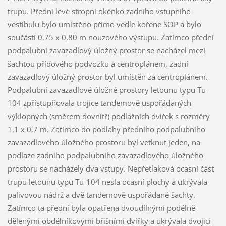
trupu. Přední levé stropní okénko zadního vstupního
vestibulu bylo umístěno přímo vedle kořene SOP a bylo
součástí 0,75 x 0,80 m nouzového výstupu. Zatímco přední
podpalubní zavazadlový úložný prostor se nacházel mezi
šachtou příďového podvozku a centroplánem, zadní
zavazadlový úložný prostor byl umístěn za centroplánem.
Podpalubní zavazadlové úložné prostory letounu typu Tu-
104 zpřístupňovala trojice tandemově uspořádaných
výklopných (směrem dovnitř) podlažních dvířek s rozměry
1,1 x 0,7 m. Zatímco do podlahy předního podpalubního
zavazadlového úložného prostoru byl vetknut jeden, na
podlaze zadního podpalubního zavazadlového úložného
prostoru se nacházely dva vstupy. Nepřetlaková ocasní část
trupu letounu typu Tu-104 nesla ocasní plochy a ukrývala
palivovou nádrž a dvě tandemově uspořádané šachty.
Zatímco ta přední byla opatřena dvoudílnými podélně
dělenými obdélníkovými břišními dvířky a ukrývala dvojici