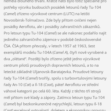
neměla dlouhého trvání. Krátce nato bylo totiž speciálně pro
potřeby výcviku budoucích posádek letounů řady Tu-104
(
Camel
) zřízeno výcvikové centrum (LUTC) na letišti
Novosibirsk-Tolmačovo. Zde byly přitom cvičeni nejen
posádky Aeroflotu, ale i posádky zahraničních zákazníků.
Pro letoun typu Tu-104 (
Camel
) se ale nakonec podařilo najít
jediného zahraničního zájemce v podobě československé
ČSA. ČSA přitom převzaly, v letech 1957 až 1963, šest
exemplářů modelu Tu-104A (
Camel A
), čtyři nově vyrobené a
dva „olétané“. Později bylo zřízeno ještě jedno výcvikové
centrum pilotů proudových dopravních letounů, a to na
letecké základně Uljanovsk-Baratajevka. Proudové letouny
řady Tu-104 (
Camel
) tvořily, spolu s turbovrtulovými letouny
řady An-10 (
Cat
) a Il-18 (
Coot
), páteř Aeroflotu ve střední
váhové kategorii po celá 60. léta. Každý z těchto tří strojů
měl přitom své klady a zápory. Zatímco letoun typu Tu-104
(
Camel
) byl bezkonkurenčně nejrychlejší, letoun typu Il-18
(
Coot
) exceloval vytrvalostí, doletem a ekonomikou provozu,