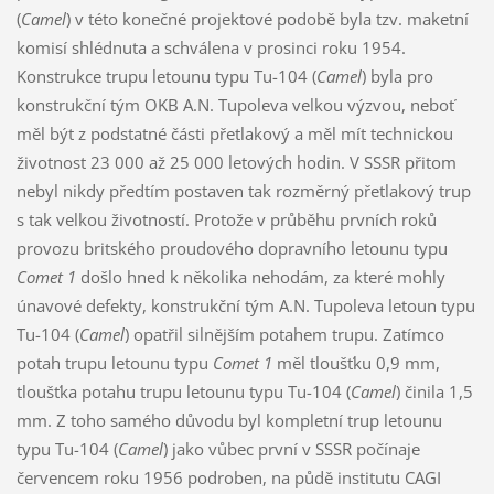
(
Camel
) v této konečné projektové podobě byla tzv. maketní
komisí shlédnuta a schválena v prosinci roku 1954.
Konstrukce trupu letounu typu Tu-104 (
Camel
) byla pro
konstrukční tým OKB A.N. Tupoleva velkou výzvou, neboť
měl být z podstatné části přetlakový a měl mít technickou
životnost 23 000 až 25 000 letových hodin. V SSSR přitom
nebyl nikdy předtím postaven tak rozměrný přetlakový trup
s tak velkou životností. Protože v průběhu prvních roků
provozu britského proudového dopravního letounu typu
Comet 1
došlo hned k několika nehodám, za které mohly
únavové defekty, konstrukční tým A.N. Tupoleva letoun typu
Tu-104 (
Camel
) opatřil silnějším potahem trupu. Zatímco
potah trupu letounu typu
Comet 1
měl tloušťku 0,9 mm,
tloušťka potahu trupu letounu typu Tu-104 (
Camel
) činila 1,5
mm. Z toho samého důvodu byl kompletní trup letounu
typu Tu-104 (
Camel
) jako vůbec první v SSSR počínaje
červencem roku 1956 podroben, na půdě institutu CAGI