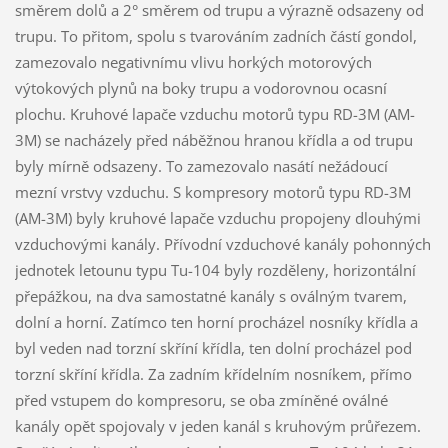
směrem dolů a 2° směrem od trupu a výrazně odsazeny od
trupu. To přitom, spolu s tvarováním zadních částí gondol,
zamezovalo negativnímu vlivu horkých motorových
výtokových plynů na boky trupu a vodorovnou ocasní
plochu. Kruhové lapače vzduchu motorů typu RD-3M (AM-
3M) se nacházely před náběžnou hranou křídla a od trupu
byly mírně odsazeny. To zamezovalo nasátí nežádoucí
mezní vrstvy vzduchu. S kompresory motorů typu RD-3M
(AM-3M) byly kruhové lapače vzduchu propojeny dlouhými
vzduchovými kanály. Přívodní vzduchové kanály pohonných
jednotek letounu typu Tu-104 byly rozděleny, horizontální
přepážkou, na dva samostatné kanály s oválným tvarem,
dolní a horní. Zatímco ten horní procházel nosníky křídla a
byl veden nad torzní skříní křídla, ten dolní procházel pod
torzní skříní křídla. Za zadním křídelním nosníkem, přímo
před vstupem do kompresoru, se oba zmíněné oválné
kanály opět spojovaly v jeden kanál s kruhovým průřezem.