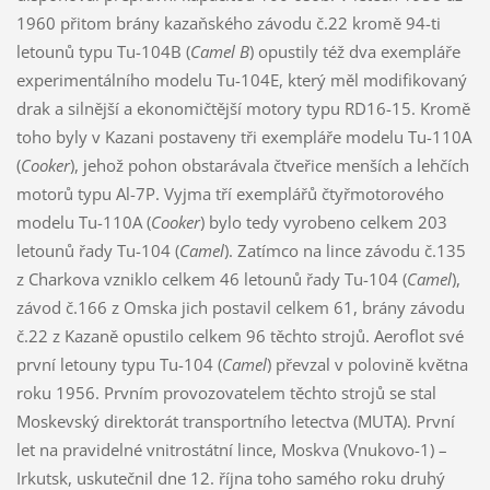
1960 přitom brány kazaňského závodu č.22 kromě 94-ti
letounů typu Tu-104B (
Camel B
) opustily též dva exempláře
experimentálního modelu Tu-104E, který měl modifikovaný
drak a silnější a ekonomičtější motory typu RD16-15. Kromě
toho byly v Kazani postaveny tři exempláře modelu Tu-110A
(
Cooker
), jehož pohon obstarávala čtveřice menších a lehčích
motorů typu Al-7P. Vyjma tří exemplářů čtyřmotorového
modelu Tu-110A (
Cooker
) bylo tedy vyrobeno celkem 203
letounů řady Tu-104 (
Camel
). Zatímco na lince závodu č.135
z Charkova vzniklo celkem 46 letounů řady Tu-104 (
Camel
),
závod č.166 z Omska jich postavil celkem 61, brány závodu
č.22 z Kazaně opustilo celkem 96 těchto strojů. Aeroflot své
první letouny typu Tu-104 (
Camel
) převzal v polovině května
roku 1956. Prvním provozovatelem těchto strojů se stal
Moskevský direktorát transportního letectva (MUTA). První
let na pravidelné vnitrostátní lince, Moskva (Vnukovo-1) –
Irkutsk, uskutečnil dne 12. října toho samého roku druhý