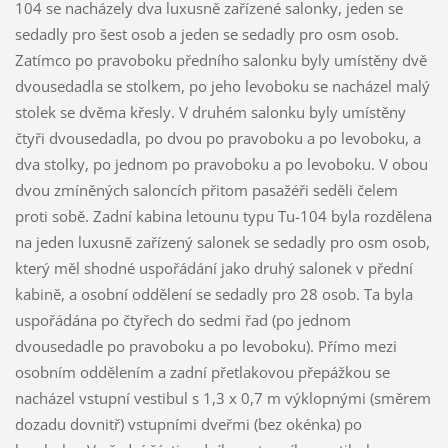
104 se nacházely dva luxusně zařízené salonky, jeden se
sedadly pro šest osob a jeden se sedadly pro osm osob.
Zatímco po pravoboku předního salonku byly umístěny dvě
dvousedadla se stolkem, po jeho levoboku se nacházel malý
stolek se dvěma křesly. V druhém salonku byly umístěny
čtyři dvousedadla, po dvou po pravoboku a po levoboku, a
dva stolky, po jednom po pravoboku a po levoboku. V obou
dvou zmíněných saloncích přitom pasažéři seděli čelem
proti sobě. Zadní kabina letounu typu Tu-104 byla rozdělena
na jeden luxusně zařízený salonek se sedadly pro osm osob,
který měl shodné uspořádání jako druhý salonek v přední
kabině, a osobní oddělení se sedadly pro 28 osob. Ta byla
uspořádána po čtyřech do sedmi řad (po jednom
dvousedadle po pravoboku a po levoboku). Přímo mezi
osobním oddělením a zadní přetlakovou přepážkou se
nacházel vstupní vestibul s 1,3 x 0,7 m výklopnými (směrem
dozadu dovnitř) vstupními dveřmi (bez okénka) po