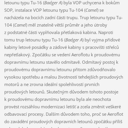
letounu typu Tu-16 (
Badger A
) byla VOP uchycena k bokům
SOP, instalace VOP letounu typu Tu-104 (
Camel
) se
nacházela na bocích zadní části trupu. Trup letounu typu Tu-
104 (
Camel
) měl znatelně větší průměr a jeho útroby
z podstatné části vyplňovala přetlaková kabina. Naproti
tomu trup letounu typu Tu-16 (
Badger A
) byl vyjma příďové
kabiny letové posádky a záďové kabiny s pracovišti střelců
nepřetlakový. Zpočátku se vedení Aeroflotu k proudovému
dopravnímu letounu stavělo odmítavě. Odmítavý postoj k
proudovému dopravnímu letounu přitom zdůvodňovalo
vysokou spotřebu a malou životností tehdejších proudových
motorů a ne zrovna ideální spolehlivostí prvních
proudových letounů. Skutečným důvodem tohoto postoje
k proudovému dopravnímu letounu byla ale neochota
provést rozsáhlou modernizaci letišť a zcela změnit veškeré
odbavovací procesy. Dalším důvodem toho, proč se Aeroflot
do zavádění proudových dopravních letounů zpočátku příliš