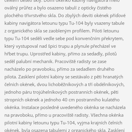
celkem deseti skly. Dolní okénko kabiny navigátora mělo
oválný průřez a bylo osazeno tabulí z opticky čistého
plochého třívrstvého skla. Do zbylých devíti okének příďové
kabiny navigátora letounu typu Tu-104 byly vsazeny tabule
z organického skla se zaobleným profilem. Piloti letounu
typu Tu-104 seděli vedle sebe pod konvenčním překrytem,
který vystupoval nad špici trupu a plynule přecházel ve
hřbet trupu. Uprostřed kabiny, přímo za sedadly, pilotů
seděl palubní mechanik. Pracoviště radisty se zase
nacházelo po pravoboku, přímo za sedadlem druhého
pilota. Zasklení pilotní kabiny se sestávalo z pěti hranatých
čelních okének, dvou lichoběžníkových a tří obdélníkových,
jednoho páru trojúhelníkových postranních okének, pěti
stropních okének a jednoho 40 cm postranního kulatého
okénka. Instalace posledně uvedeného okénka se nacházela
na pravoboku, přímo u pracoviště radisty. Všechna okénka
pilotní kabiny letounu typu Tu-104, vyjma krajních čelních
okének, byla osazena tabulemi z organického skla. Zasklení