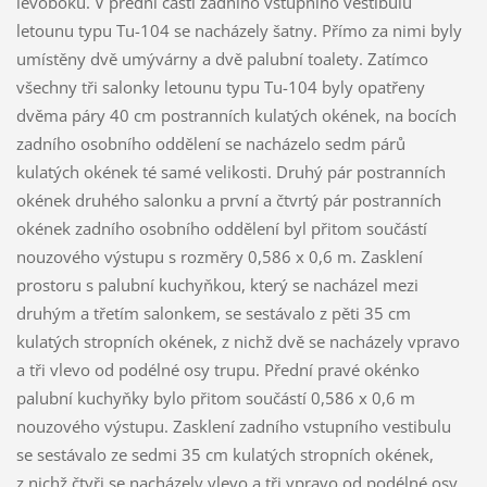
levoboku. V přední části zadního vstupního vestibulu
letounu typu Tu-104 se nacházely šatny. Přímo za nimi byly
umístěny dvě umývárny a dvě palubní toalety. Zatímco
všechny tři salonky letounu typu Tu-104 byly opatřeny
dvěma páry 40 cm postranních kulatých okének, na bocích
zadního osobního oddělení se nacházelo sedm párů
kulatých okének té samé velikosti. Druhý pár postranních
okének druhého salonku a první a čtvrtý pár postranních
okének zadního osobního oddělení byl přitom součástí
nouzového výstupu s rozměry 0,586 x 0,6 m. Zasklení
prostoru s palubní kuchyňkou, který se nacházel mezi
druhým a třetím salonkem, se sestávalo z pěti 35 cm
kulatých stropních okének, z nichž dvě se nacházely vpravo
a tři vlevo od podélné osy trupu. Přední pravé okénko
palubní kuchyňky bylo přitom součástí 0,586 x 0,6 m
nouzového výstupu. Zasklení zadního vstupního vestibulu
se sestávalo ze sedmi 35 cm kulatých stropních okének,
z nichž čtyři se nacházely vlevo a tři vpravo od podélné osy