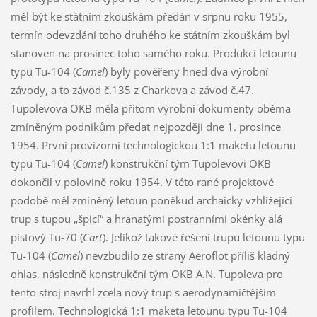
měl být ke státním zkouškám předán v srpnu roku 1955,
termín odevzdání toho druhého ke státním zkouškám byl
stanoven na prosinec toho samého roku. Produkcí letounu
typu Tu-104 (
Camel
) byly pověřeny hned dva výrobní
závody, a to závod č.135 z Charkova a závod č.47.
Tupolevova OKB měla přitom výrobní dokumenty oběma
zmíněným podnikům předat nejpozději dne 1. prosince
1954. První provizorní technologickou 1:1 maketu letounu
typu Tu-104 (
Camel
) konstrukční tým Tupolevovi OKB
dokončil v polovině roku 1954. V této rané projektové
podobě měl zmíněný letoun poněkud archaicky vzhlížející
trup s tupou „špicí“ a hranatými postranními okénky alá
pístový Tu-70 (
Cart
). Jelikož takové řešení trupu letounu typu
Tu-104 (
Camel
) nevzbudilo ze strany Aeroflot příliš kladný
ohlas, následně konstrukční tým OKB A.N. Tupoleva pro
tento stroj navrhl zcela nový trup s aerodynamičtějším
profilem. Technologická 1:1 maketa letounu typu Tu-104