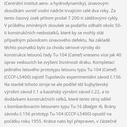
(Centrální institut aero- a hydrodynamiky), únavovým
zkouškám uvnitř vodní nádrže trvajícím celé dva roky. Za
tento časový úsek přitom prošel 7 200-ti zátěžovými cykly.
V průběhu zmíněných zkoušek se podařilo odhalit okolo 50-
ti konstrukčních nedostatků, které by se mohly stát
případným původcem únavového defektu. Na základě
těchto poznatků bylo za chodu sériové výroby do
konstrukce letounů řady Tu-104 (
Camel
) vneseno více jak 40
úprav vedoucích ke zvýšení životnosti draku. Kompletaci
jediného letového prototypu letounu typu Tu-104 (
Camel
)
(CCCP-L5400) zajistil Tupolevův experimentální závod č.156.
Na stavbě tohoto stroje se ale podílel též kujbyševský
výrobní závod č.1 a kazaňský výrobní závod č.22, a to
dodávkami konstrukčních celků, které tento stroj sdílel
s bombardovacím letounem typu Tu-16 (
Badger A
). Brány
závodu č.156 prototyp Tu-104 (CCCP-L5400) opustil na
počátku roku 1955. Krátce nato byl přepraven, v částečně