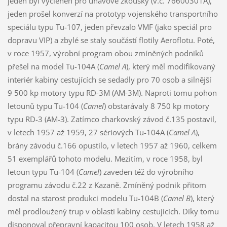
jeden byl vyčleněn pro únavové zkoušky (v.č. 76600301A),
jeden prošel konverzí na prototyp vojenského transportního
speciálu typu Tu-107, jeden převzalo VMF (jako speciál pro
dopravu VIP) a zbylé se staly součástí flotily Aeroflotu. Poté,
v roce 1957, výrobní program obou zmíněných podniků
přešel na model Tu-104A (
Camel A
), který měl modifikovaný
interiér kabiny cestujících se sedadly pro 70 osob a silnější
9 500 kp motory typu RD-3M (AM-3M). Naproti tomu pohon
letounů typu Tu-104 (
Camel
) obstarávaly 8 750 kp motory
typu RD-3 (AM-3). Zatímco charkovský závod č.135 postavil,
v letech 1957 až 1959, 27 sériových Tu-104A (
Camel A
),
brány závodu č.166 opustilo, v letech 1957 až 1960, celkem
51 exemplářů tohoto modelu. Mezitím, v roce 1958, byl
letoun typu Tu-104 (
Camel
) zaveden též do výrobního
programu závodu č.22 z Kazaně. Zmíněný podnik přitom
dostal na starost produkci modelu Tu-104B (
Camel B
), který
měl prodloužený trup v oblasti kabiny cestujících. Díky tomu
disponoval přepravní kapacitou 100 osob. V letech 1958 až