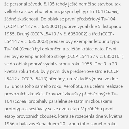
že personál závodu č.135 tehdy ještě neměl se stavbou tak
velkého a složitého letounu, jakým byl typ Tu-104 (
Camel
),
žádné zkušenosti. Do oblak se první předsériový Tu-104
(CCCP-L5412 / v.č. 6350001) poprvé vydal dne 5. listopadu
1955. Druhý (CCCP-L5413 / v.č. 6350002) a třetí (CCCP-
L5414 / v.č. 6350003) předsériový exemplář letounu typu
Tu-104 (
Camel
) byl dokončen a zalétán krátce nato. První
sériový exemplář tohoto stroje (CCCP-L5415 / v.č. 6350101)
se do oblak poprvé vydal v srpnu roku 1955. Dne 9. a 29.
května roku 1956 byly první dva předsériové stroje (CCCP-
L5412 a CCCP-L5413) předány, na základě výnosu ze dne
13. února toho samého roku, Aeroflotu, za účelem realizace
provozních zkoušek. Provozní zkoušky předsériových Tu-
104 (
Camel
) probíhaly paralelně se státními zkouškami
prototypu a sestávaly se ze dvou etap. V průběhu první
etapy provozních zkoušek, která se rozeběhla dne 9. května
1956 a byla završena dnem 20. srpna toho samého roku,