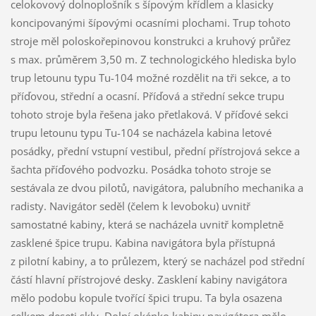
celokovový dolnoplošník s šípovým křídlem a klasicky
koncipovanými šípovými ocasními plochami. Trup tohoto
stroje měl poloskořepinovou konstrukci a kruhový průřez
s max. průměrem 3,50 m. Z technologického hlediska bylo
trup letounu typu Tu-104 možné rozdělit na tři sekce, a to
příďovou, střední a ocasní. Příďová a střední sekce trupu
tohoto stroje byla řešena jako přetlaková. V příďové sekci
trupu letounu typu Tu-104 se nacházela kabina letové
posádky, přední vstupní vestibul, přední přístrojová sekce a
šachta příďového podvozku. Posádka tohoto stroje se
sestávala ze dvou pilotů, navigátora, palubního mechanika a
radisty. Navigátor seděl (čelem k levoboku) uvnitř
samostatné kabiny, která se nacházela uvnitř kompletně
zasklené špice trupu. Kabina navigátora byla přístupná
z pilotní kabiny, a to průlezem, který se nacházel pod střední
částí hlavní přístrojové desky. Zasklení kabiny navigátora
mělo podobu kopule tvořící špici trupu. Ta byla osazena