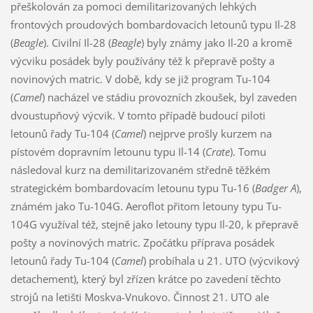
přeškolován za pomoci demilitarizovaných lehkých
frontových proudových bombardovacích letounů typu Il-28
(
Beagle
). Civilní Il-28 (
Beagle
) byly známy jako Il-20 a kromě
výcviku posádek byly používány též k přepravě pošty a
novinových matric. V době, kdy se již program Tu-104
(
Camel
) nacházel ve stádiu provozních zkoušek, byl zaveden
dvoustupňový výcvik. V tomto případě budoucí piloti
letounů řady Tu-104 (
Camel
) nejprve prošly kurzem na
pístovém dopravním letounu typu Il-14 (
Crate
). Tomu
následoval kurz na demilitarizovaném středně těžkém
strategickém bombardovacím letounu typu Tu-16 (
Badger A
),
známém jako Tu-104G. Aeroflot přitom letouny typu Tu-
104G využíval též, stejně jako letouny typu Il-20, k přepravě
pošty a novinových matric. Zpočátku příprava posádek
letounů řady Tu-104 (
Camel
) probíhala u 21. UTO (výcvikový
detachement), který byl zřízen krátce po zavedení těchto
strojů na letišti Moskva-Vnukovo. Činnost 21. UTO ale