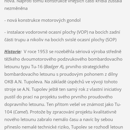
nová. Naproti tomu konstrukce vnějších částí křídla zůstala
nezměněna
- nová konstrukce motorových gondol
- instalace vodorovné ocasní plochy (VOP) na bocích zadní
části trupu a nikoliv na bocích svislé ocasní plochy (SOP)
Historie
:
V roce 1953 se rozeběhla sériová výroba středně
těžkého dvoumotorového podzvukového bombardovacího
letounu typu Tu-16 (
Badger A
), prvního strategického
bombardovacího letounu s proudovým pohonem z dílny
OKB A.N. Tupoleva. Na základě úspěchů ve vývoji tohoto
stroje se A.N. Tupolev ještě ten samý rok z vlastní iniciativy
pustil do prací na projektu svého prvního proudového
dopravního letounu. Ten přitom vešel ve známost jako Tu-
104 (
Camel
). Protože by zpracování projektu kvalitativně
nového letounu zabralo nemálo času a navíc by sebou
přineslo nemalé technické riziko, Tupolev se rozhodl letoun