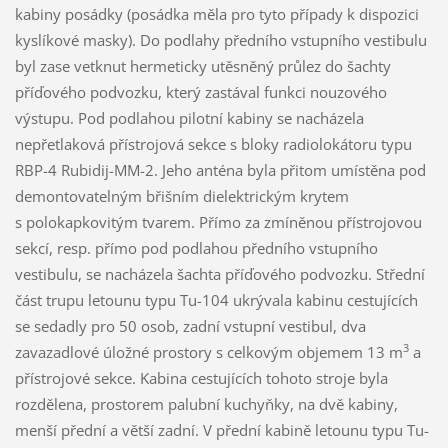
kabiny posádky (posádka měla pro tyto případy k dispozici
kyslíkové masky). Do podlahy předního vstupního vestibulu
byl zase vetknut hermeticky utěsněný průlez do šachty
příďového podvozku, který zastával funkci nouzového
výstupu. Pod podlahou pilotní kabiny se nacházela
nepřetlaková přístrojová sekce s bloky radiolokátoru typu
RBP-4 Rubidij-MM-2. Jeho anténa byla přitom umístěna pod
demontovatelným břišním dielektrickým krytem
s polokapkovitým tvarem. Přímo za zmíněnou přístrojovou
sekcí, resp. přímo pod podlahou předního vstupního
vestibulu, se nacházela šachta příďového podvozku. Střední
část trupu letounu typu Tu-104 ukrývala kabinu cestujících
se sedadly pro 50 osob, zadní vstupní vestibul, dva
3
zavazadlové úložné prostory s celkovým objemem 13 m
a
přístrojové sekce. Kabina cestujících tohoto stroje byla
rozdělena, prostorem palubní kuchyňky, na dvě kabiny,
menší přední a větší zadní. V přední kabině letounu typu Tu-