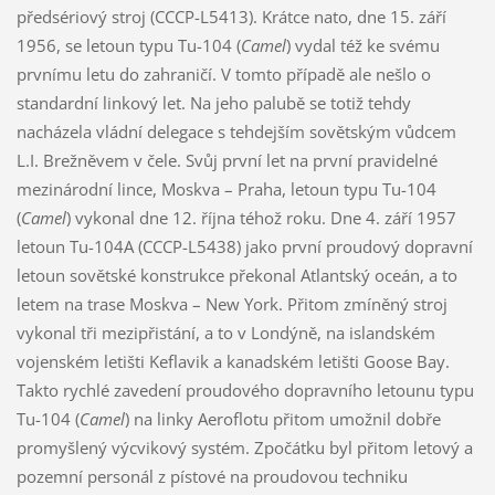
předsériový stroj (CCCP-L5413). Krátce nato, dne 15. září
1956, se letoun typu Tu-104 (
Camel
) vydal též ke svému
prvnímu letu do zahraničí. V tomto případě ale nešlo o
standardní linkový let. Na jeho palubě se totiž tehdy
nacházela vládní delegace s tehdejším sovětským vůdcem
L.I. Brežněvem v čele. Svůj první let na první pravidelné
mezinárodní lince, Moskva – Praha, letoun typu Tu-104
(
Camel
) vykonal dne 12. října téhož roku. Dne 4. září 1957
letoun Tu-104A (CCCP-L5438) jako první proudový dopravní
letoun sovětské konstrukce překonal Atlantský oceán, a to
letem na trase Moskva – New York. Přitom zmíněný stroj
vykonal tři mezipřistání, a to v Londýně, na islandském
vojenském letišti Keflavik a kanadském letišti Goose Bay.
Takto rychlé zavedení proudového dopravního letounu typu
Tu-104 (
Camel
) na linky Aeroflotu přitom umožnil dobře
promyšlený výcvikový systém. Zpočátku byl přitom letový a
pozemní personál z pístové na proudovou techniku