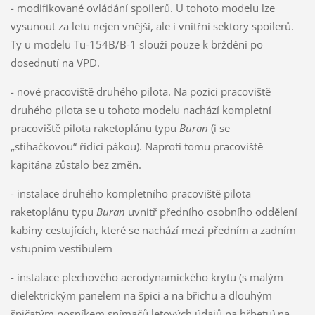
- modifikované ovládání spoilerů. U tohoto modelu lze
vysunout za letu nejen vnější, ale i vnitřní sektory spoilerů.
Ty u modelu Tu-154B/B-1 slouží pouze k brždění po
dosednutí na VPD.
- nové pracoviště druhého pilota. Na pozici pracoviště
druhého pilota se u tohoto modelu nachází kompletní
pracoviště pilota raketoplánu typu
Buran
(i se
„stíhačkovou“ řídící pákou). Naproti tomu pracoviště
kapitána zůstalo bez změn.
- instalace druhého kompletního pracoviště pilota
raketoplánu typu
Buran
uvnitř předního osobního oddělení
kabiny cestujících, které se nachází mezi předním a zadním
vstupním vestibulem
- instalace plechového aerodynamického krytu (s malým
dielektrickým panelem na špici a na břichu a dlouhým
špičatým nosníkem snímačů letových údajů na hřbetu) na