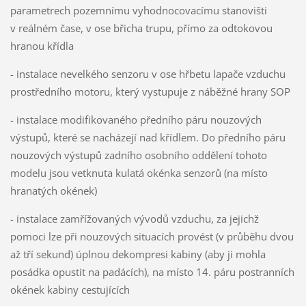
parametrech pozemnímu vyhodnocovacímu stanovišti
v reálném čase, v ose břicha trupu, přímo za odtokovou
hranou křídla
- instalace nevelkého senzoru v ose hřbetu lapače vzduchu
prostředního motoru, který vystupuje z náběžné hrany SOP
- instalace modifikovaného předního páru nouzových
výstupů, které se nacházejí nad křídlem. Do předního páru
nouzových výstupů zadního osobního oddělení tohoto
modelu jsou vetknuta kulatá okénka senzorů (na místo
hranatých okének)
- instalace zamřížovaných vývodů vzduchu, za jejichž
pomoci lze při nouzových situacích provést (v průběhu dvou
až tří sekund) úplnou dekompresi kabiny (aby ji mohla
posádka opustit na padácích), na místo 14. páru postranních
okének kabiny cestujících