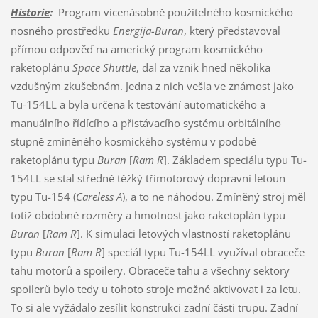
Historie
:
Program vícenásobně použitelného kosmického
nosného prostředku
Energija-Buran
, který představoval
přímou odpověď na americký program kosmického
raketoplánu
Space Shuttle
, dal za vznik hned několika
vzdušným zkušebnám. Jedna z nich vešla ve známost jako
Tu-154LL a byla určena k testování automatického a
manuálního řídícího a přistávacího systému orbitálního
stupně zmíněného kosmického systému v podobě
raketoplánu typu
Buran
[
Ram R
]. Základem speciálu typu Tu-
154LL se stal středně těžký třímotorový dopravní letoun
typu Tu-154 (
Careless A
), a to ne náhodou. Zmíněný stroj měl
totiž obdobné rozměry a hmotnost jako raketoplán typu
Buran
[
Ram R
]. K simulaci letových vlastností raketoplánu
typu
Buran
[
Ram R
] speciál typu Tu-154LL využíval obraceče
tahu motorů a spoilery. Obraceče tahu a všechny sektory
spoilerů bylo tedy u tohoto stroje možné aktivovat i za letu.
To si ale vyžádalo zesílit konstrukci zadní části trupu. Zadní