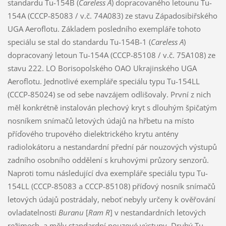
standardu Tu-154B (
Careless A
) dopracovaného letounu Tu-
154A (CCCP-85083 / v.č. 74A083) ze stavu Západosibiřského
UGA Aeroflotu. Základem posledního exempláře tohoto
speciálu se stal do standardu Tu-154B-1 (
Careless A
)
dopracovaný letoun Tu-154A (CCCP-85108 / v.č. 75A108) ze
stavu 222. LO Borisopolského OAO Ukrajinského UGA
Aeroflotu. Jednotlivé exempláře speciálu typu Tu-154LL
(CCCP-85024) se od sebe navzájem odlišovaly. První z nich
měl konkrétně instalován plechový kryt s dlouhým špičatým
nosníkem snímačů letových údajů na hřbetu na místo
příďového trupového dielektrického krytu antény
radiolokátoru a nestandardní přední pár nouzových výstupů
zadního osobního oddělení s kruhovými průzory senzorů.
Naproti tomu následující dva exempláře speciálu typu Tu-
154LL (CCCP-85083 a CCCP-85108) příďový nosník snímačů
letových údajů postrádaly, neboť nebyly určeny k ověřování
ovladatelnosti
Buranu
[
Ram R
] v nestandardních letových
režimech, a měly standardní nouzové výstupy. Druhý Tu-