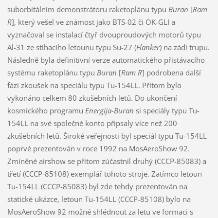
suborbitálním demonstrátoru raketoplánu typu
Buran
[
Ram
R
], který vešel ve známost jako BTS-02 či OK-GLI a
vyznačoval se instalací čtyř dvouproudových motorů typu
Al-31 ze stíhacího letounu typu Su-27 (
Flanker
) na zádi trupu.
Následně byla definitivní verze automatického přistávacího
systému raketoplánu typu
Buran
[
Ram R
] podrobena další
fázi zkoušek na speciálu typu Tu-154LL. Přitom bylo
vykonáno celkem 80 zkušebních letů. Do ukončení
kosmického programu
Energija-Buran
si speciály typu Tu-
154LL na své společné konto připsaly více než 200
zkušebních letů. Široké veřejnosti byl speciál typu Tu-154LL
poprvé prezentován v roce 1992 na MosAeroShow 92.
Zmíněné airshow se přitom zúčastnil druhý (CCCP-85083) a
třetí (CCCP-85108) exemplář tohoto stroje. Zatímco letoun
Tu-154LL (CCCP-85083) byl zde tehdy prezentován na
statické ukázce, letoun Tu-154LL (CCCP-85108) bylo na
MosAeroShow 92 možné shlédnout za letu ve formaci s