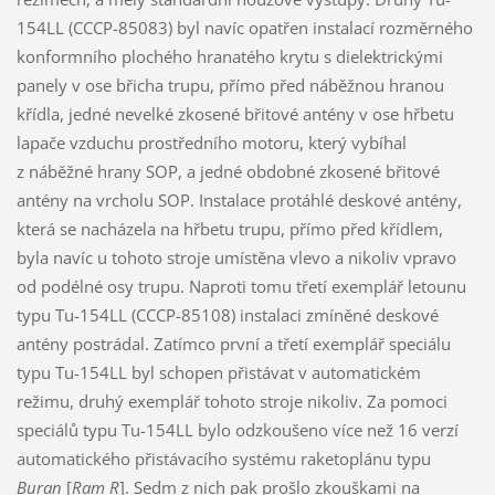
154LL (CCCP-85083) byl navíc opatřen instalací rozměrného
konformního plochého hranatého krytu s dielektrickými
panely v ose břicha trupu, přímo před náběžnou hranou
křídla, jedné nevelké zkosené břitové antény v ose hřbetu
lapače vzduchu prostředního motoru, který vybíhal
z náběžné hrany SOP, a jedné obdobné zkosené břitové
antény na vrcholu SOP. Instalace protáhlé deskové antény,
která se nacházela na hřbetu trupu, přímo před křídlem,
byla navíc u tohoto stroje umístěna vlevo a nikoliv vpravo
od podélné osy trupu. Naproti tomu třetí exemplář letounu
typu Tu-154LL (CCCP-85108) instalaci zmíněné deskové
antény postrádal. Zatímco první a třetí exemplář speciálu
typu Tu-154LL byl schopen přistávat v automatickém
režimu, druhý exemplář tohoto stroje nikoliv. Za pomoci
speciálů typu Tu-154LL bylo odzkoušeno více než 16 verzí
automatického přistávacího systému raketoplánu typu
Buran
[
Ram R
]. Sedm z nich pak prošlo zkouškami na