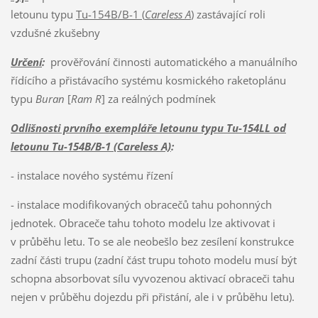
letounu typu
Tu-154B/B-1 (
Careless A
)
zastávající roli
vzdušné zkušebny
Určení
:
prověřování činnosti automatického a manuálního
řídícího a přistávacího systému kosmického raketoplánu
typu
Buran
[
Ram R
] za reálných podmínek
Odlišnosti prvního exempláře letounu typu Tu-154LL od
letounu Tu-154B/B-1 (Careless A)
:
- instalace nového systému řízení
- instalace modifikovaných obracečů tahu pohonných
jednotek. Obraceče tahu tohoto modelu lze aktivovat i
v průběhu letu. To se ale neobešlo bez zesílení konstrukce
zadní části trupu (zadní část trupu tohoto modelu musí být
schopna absorbovat sílu vyvozenou aktivací obraceči tahu
nejen v průběhu dojezdu při přistání, ale i v průběhu letu).