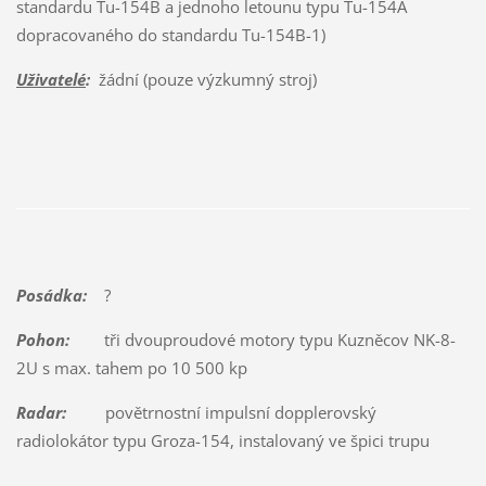
standardu Tu-154B a jednoho letounu typu Tu-154A
dopracovaného do standardu Tu-154B-1)
Uživatelé
:
žádní (pouze výzkumný stroj)
Posádka:
?
Pohon:
tři dvouproudové motory typu Kuzněcov NK-8-
2U s max. tahem po 10 500 kp
Radar:
povětrnostní impulsní dopplerovský
radiolokátor typu Groza-154, instalovaný ve špici trupu