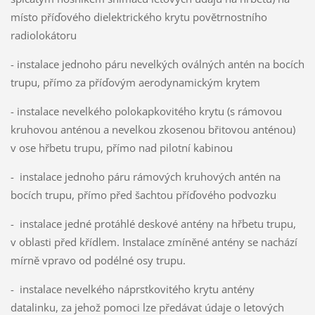
místo příďového dielektrického krytu povětrnostního
radiolokátoru
- instalace jednoho páru nevelkých oválných antén na bocích
trupu, přímo za příďovým aerodynamickým krytem
- instalace nevelkého polokapkovitého krytu (s rámovou
kruhovou anténou a nevelkou zkosenou břitovou anténou)
v ose hřbetu trupu, přímo nad pilotní kabinou
- instalace jednoho páru rámových kruhových antén na
bocích trupu, přímo před šachtou příďového podvozku
- instalace jedné protáhlé deskové antény na hřbetu trupu,
v oblasti před křídlem. Instalace zmíněné antény se nachází
mírně vpravo od podélné osy trupu.
- instalace nevelkého náprstkovitého krytu antény
datalinku, za jehož pomoci lze předávat údaje o letových