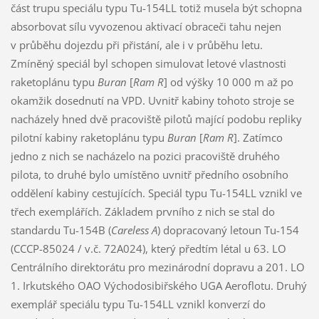
část trupu speciálu typu Tu-154LL totiž musela být schopna
absorbovat sílu vyvozenou aktivací obraceči tahu nejen
v průběhu dojezdu při přistání, ale i v průběhu letu.
Zmíněný speciál byl schopen simulovat letové vlastnosti
raketoplánu typu
Buran
[
Ram R
] od výšky 10 000 m až po
okamžik dosednutí na VPD. Uvnitř kabiny tohoto stroje se
nacházely hned dvě pracoviště pilotů mající podobu repliky
pilotní kabiny raketoplánu typu
Buran
[
Ram R
]. Zatímco
jedno z nich se nacházelo na pozici pracoviště druhého
pilota, to druhé bylo umístěno uvnitř předního osobního
oddělení kabiny cestujících. Speciál typu Tu-154LL vznikl ve
třech exemplářích. Základem prvního z nich se stal do
standardu Tu-154B (
Careless A
) dopracovaný letoun Tu-154
(CCCP-85024 / v.č. 72A024), který předtím létal u 63. LO
Centrálního direktorátu pro mezinárodní dopravu a 201. LO
1. Irkutského OAO Východosibiřského UGA Aeroflotu. Druhý
exemplář speciálu typu Tu-154LL vznikl konverzí do