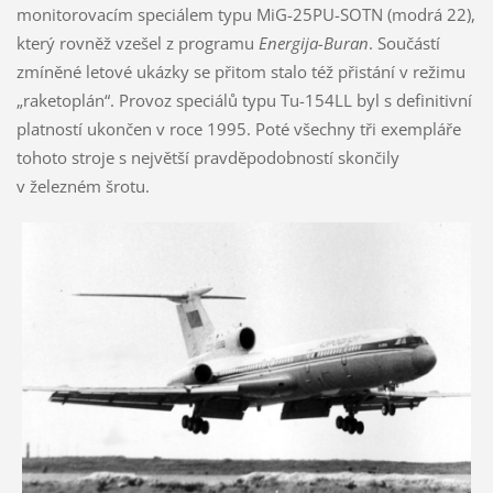
monitorovacím speciálem typu MiG-25PU-SOTN (modrá 22),
který rovněž vzešel z programu
Energija-Buran
. Součástí
zmíněné letové ukázky se přitom stalo též přistání v režimu
„raketoplán“. Provoz speciálů typu Tu-154LL byl s definitivní
platností ukončen v roce 1995. Poté všechny tři exempláře
tohoto stroje s největší pravděpodobností skončily
v železném šrotu.