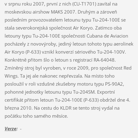
v srpnu roku 2007, první z nich (CU-T1701) zavítal na
moskevskou airshow MAKS 2007. Druhým a zároveň
posledním provozovatelem letounu typu Tu-204-100E se
stala severokorejská společnost Air Koryo. Zatímco oba
letouny typu Tu-204-100E společnosti Cubana de Aviacion
pocházely z novovýroby, jediný letoun tohoto typu aerolinek
Air Koryo (P-633) vznikl konverzí sériového Tu-204-100V.
Konkrétně přitom šlo o letoun s registrací RA-64048.
Zmíněný stroj byl vyroben, v roce 2009, pro společnost Red
Wings. Ta jej ale nakonec nepřevzala. Na místo toho
posloužil v roli vzdušné zkušebny motoru typu PS-90A2,
pohonné jednotky letounu typu Tu-204SM. Exportní
certifikát přitom letoun Tu-204-100E (P-633) obdržel dne 4.
března 2010. Na cestu do KLDR se tento stroj vydal na
počátku toho samého měsíce.
Verze
:
-