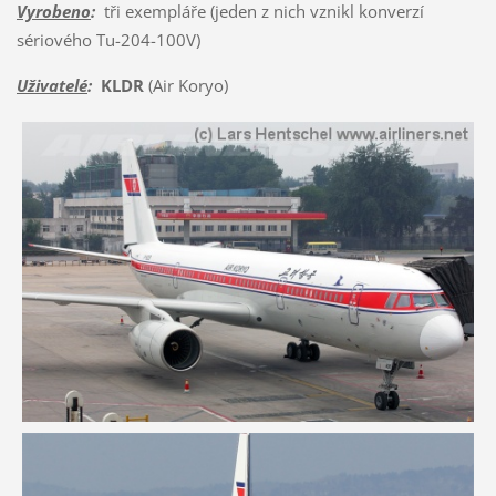
Vyrobeno
:
tři exempláře (jeden z nich vznikl konverzí
sériového Tu-204-100V)
Uživatelé
:
KLDR
(Air Koryo)