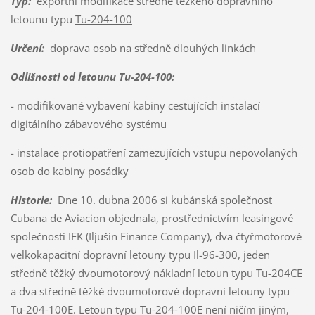
Typ
:
exportní modifikace středně těžkého dopravního
letounu typu
Tu-204-100
Určení
:
doprava osob na středně dlouhých linkách
Odlišnosti od letounu Tu-204-100
:
- modifikované vybavení kabiny cestujících instalací
digitálního zábavového systému
- instalace protiopatření zamezujících vstupu nepovolaných
osob do kabiny posádky
Historie
:
Dne 10. dubna 2006 si kubánská společnost
Cubana de Aviacion objednala, prostřednictvím leasingové
společnosti IFK (Iljušin Finance Company), dva čtyřmotorové
velkokapacitní dopravní letouny typu Il-96-300, jeden
středně těžký dvoumotorový nákladní letoun typu Tu-204CE
a dva středně těžké dvoumotorové dopravní letouny typu
Tu-204-100E. Letoun typu Tu-204-100E není ničím jiným,