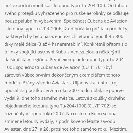
než exportní modifikací letounu typu Tu-204-100. Od tohoto
svého protějšku vyhrazeného pro ruské aerolinky se odlišuje
pouze palubním vybavením. Společnost Cubana de Aviacion
s letouny typu Tu-204-100E již od počátku počítala pro linky,
na kterých by bylo nasazení těžších letounů typu Il-96-300
díky malé délce (3 až 4 h) nerentabilní. Konkrétně přitom šlo
o linky spojující ostrovní Kubu s Venezuelou a některými
dalšími státy regiónu. První exemplář letounu typu Tu-204-
100E společnosti Cubana de Aviacion (CU-T1701) byl
zároveň vůbec prvním dokončeným exemplářem tohoto
modelu. Brány závodu Aviastar z Uljanovska tento stroj
opustil na počátku června roku 2007 a do oblak se poprvé
vydal 9. dne toho samého měsíce. Letové zkoušky druhého
objednaného letounu typu Tu-204-100E (CU-T1702) se
rozeběhly v srpnu roku 2007. Na cestu na Kubu se oba
zmíněné letouny vydaly, z podnikového letiště závodu
Aviastar, dne 27. a 28. prosince toho samého roku. Mezitím,