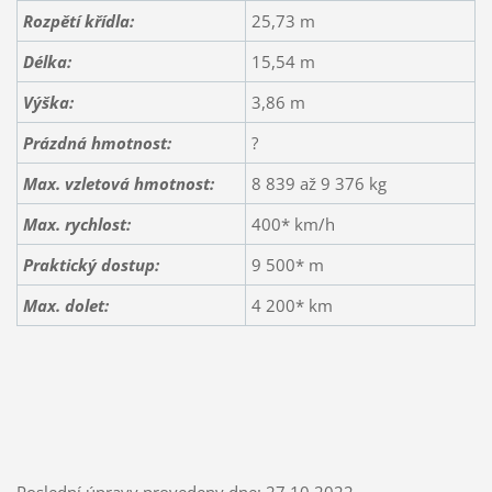
Rozpětí křídla:
25,73 m
Délka:
15,54 m
Výška:
3,86 m
Prázdná hmotnost:
?
Max. vzletová hmotnost:
8 839 až 9 376 kg
Max. rychlost:
400* km/h
Praktický dostup:
9 500* m
Max. dolet:
4 200* km
Poslední úpravy provedeny dne: 27.10.2022