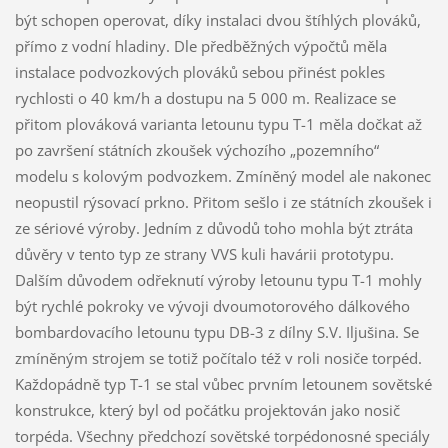
být schopen operovat, díky instalaci dvou štíhlých plováků,
přímo z vodní hladiny. Dle předběžných výpočtů měla
instalace podvozkových plováků sebou přinést pokles
rychlosti o 40 km/h a dostupu na 5 000 m. Realizace se
přitom plováková varianta letounu typu T-1 měla dočkat až
po završení státních zkoušek výchozího „pozemního“
modelu s kolovým podvozkem. Zmíněný model ale nakonec
neopustil rýsovací prkno. Přitom sešlo i ze státních zkoušek i
ze sériové výroby. Jedním z důvodů toho mohla být ztráta
důvěry v tento typ ze strany VVS kuli havárii prototypu.
Dalším důvodem odřeknutí výroby letounu typu T-1 mohly
být rychlé pokroky ve vývoji dvoumotorového dálkového
bombardovacího letounu typu DB-3 z dílny S.V. Iljušina. Se
zmíněným strojem se totiž počítalo též v roli nosiče torpéd.
Každopádně typ T-1 se stal vůbec prvním letounem sovětské
konstrukce, který byl od počátku projektován jako nosič
torpéda. Všechny předchozí sovětské torpédonosné speciály