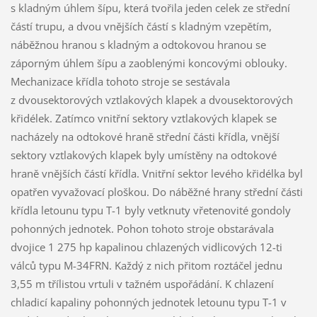
s kladným úhlem šípu, která tvořila jeden celek ze střední
částí trupu, a dvou vnějších částí s kladným vzepětím,
náběžnou hranou s kladným a odtokovou hranou se
záporným úhlem šípu a zaoblenými koncovými oblouky.
Mechanizace křídla tohoto stroje se sestávala
z dvousektorových vztlakových klapek a dvousektorových
křidélek. Zatímco vnitřní sektory vztlakových klapek se
nacházely na odtokové hraně střední části křídla, vnější
sektory vztlakových klapek byly umístěny na odtokové
hraně vnějších částí křídla. Vnitřní sektor levého křidélka byl
opatřen vyvažovací ploškou. Do náběžné hrany střední části
křídla letounu typu T-1 byly vetknuty vřetenovité gondoly
pohonných jednotek. Pohon tohoto stroje obstarávala
dvojice 1 275 hp kapalinou chlazených vidlicových 12-ti
válců typu M-34FRN. Každý z nich přitom roztáčel jednu
3,55 m třílistou vrtuli v tažném uspořádání. K chlazení
chladicí kapaliny pohonných jednotek letounu typu T-1 v