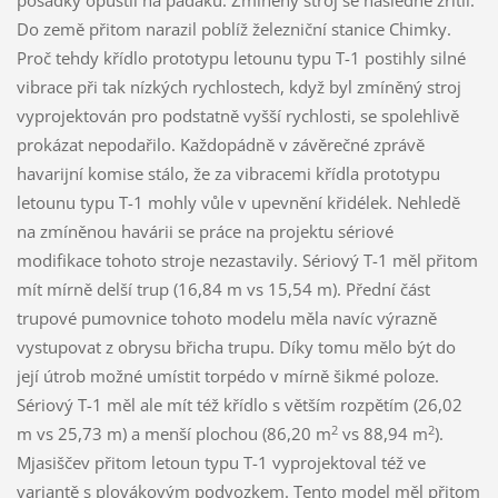
2
2
vs 88,94 m
).
Mjasiščev přitom letoun typu T-1 vyprojektoval též ve
variantě s plovákovým podvozkem. Tento model měl přitom