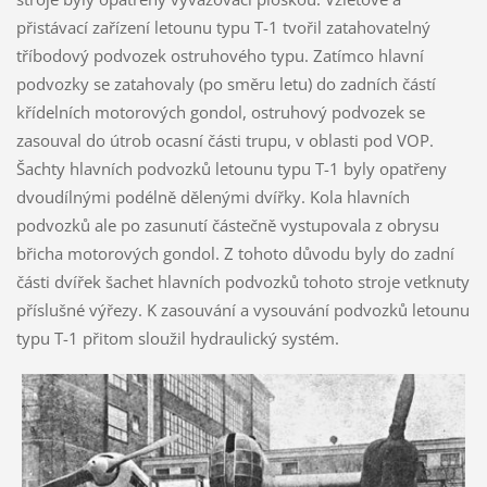
přistávací zařízení letounu typu T-1 tvořil zatahovatelný
tříbodový podvozek ostruhového typu. Zatímco hlavní
podvozky se zatahovaly (po směru letu) do zadních částí
křídelních motorových gondol, ostruhový podvozek se
zasouval do útrob ocasní části trupu, v oblasti pod VOP.
Šachty hlavních podvozků letounu typu T-1 byly opatřeny
dvoudílnými podélně dělenými dvířky. Kola hlavních
podvozků ale po zasunutí částečně vystupovala z obrysu
břicha motorových gondol. Z tohoto důvodu byly do zadní
části dvířek šachet hlavních podvozků tohoto stroje vetknuty
příslušné výřezy. K zasouvání a vysouvání podvozků letounu
typu T-1 přitom sloužil hydraulický systém.