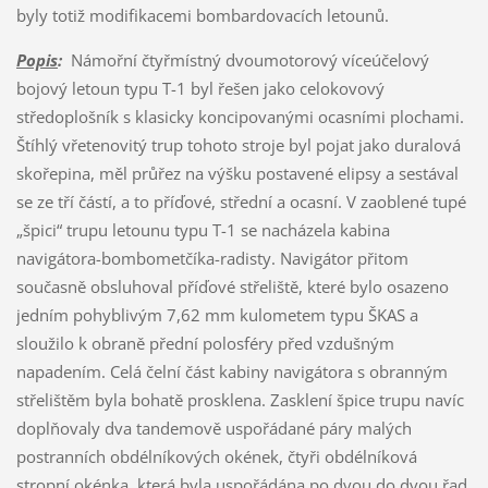
byly totiž modifikacemi bombardovacích letounů.
Popis
:
Námořní čtyřmístný dvoumotorový víceúčelový
bojový letoun typu T-1 byl řešen jako celokovový
středoplošník s klasicky koncipovanými ocasními plochami.
Štíhlý vřetenovitý trup tohoto stroje byl pojat jako duralová
skořepina, měl průřez na výšku postavené elipsy a sestával
se ze tří částí, a to příďové, střední a ocasní. V zaoblené tupé
„špici“ trupu letounu typu T-1 se nacházela kabina
navigátora-bombometčíka-radisty. Navigátor přitom
současně obsluhoval příďové střeliště, které bylo osazeno
jedním pohyblivým 7,62 mm kulometem typu ŠKAS a
sloužilo k obraně přední polosféry před vzdušným
napadením. Celá čelní část kabiny navigátora s obranným
střelištěm byla bohatě prosklena. Zasklení špice trupu navíc
doplňovaly dva tandemově uspořádané páry malých
postranních obdélníkových okének, čtyři obdélníková
stropní okénka, která byla uspořádána po dvou do dvou řad,