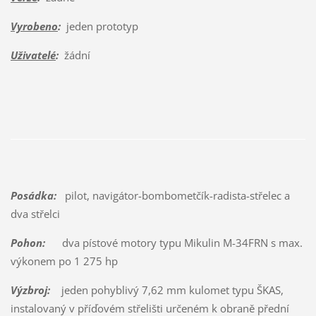
Vyrobeno
:
jeden prototyp
Uživatelé
:
žádní
Posádka:
pilot, navigátor-bombometčík-radista-střelec a
dva střelci
Pohon:
dva pístové motory typu Mikulin M-34FRN s max.
výkonem po 1 275 hp
Výzbroj:
jeden pohyblivý 7,62 mm kulomet typu ŠKAS,
instalovaný v příďovém střelišti určeném k obraně přední