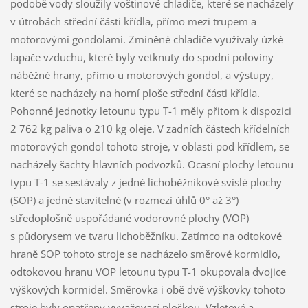
podobě vody sloužily voštinové chladiče, které se nacházely
v útrobách střední části křídla, přímo mezi trupem a
motorovými gondolami. Zmíněné chladiče využívaly úzké
lapače vzduchu, které byly vetknuty do spodní poloviny
náběžné hrany, přímo u motorových gondol, a výstupy,
které se nacházely na horní ploše střední části křídla.
Pohonné jednotky letounu typu T-1 měly přitom k dispozici
2 762 kg paliva o 210 kg oleje. V zadních částech křídelních
motorových gondol tohoto stroje, v oblasti pod křídlem, se
nacházely šachty hlavních podvozků. Ocasní plochy letounu
typu T-1 se sestávaly z jedné lichoběžníkové svislé plochy
(SOP) a jedné stavitelné (v rozmezí úhlů 0° až 3°)
středoplošně uspořádané vodorovné plochy (VOP)
s půdorysem ve tvaru lichoběžníku. Zatímco na odtokové
hraně SOP tohoto stroje se nacházelo směrové kormidlo,
odtokovou hranu VOP letounu typu T-1 okupovala dvojice
výškových kormidel. Směrovka i obě dvě výškovky tohoto
stroje byly opatřeny vyvažovací ploškou. Vzletové a