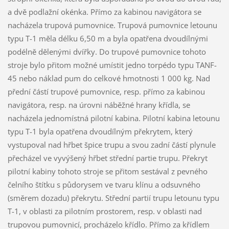
a dvě podlažní okénka. Přímo za kabinou navigátora se
nacházela trupová pumovnice. Trupová pumovnice letounu
typu T-1 měla délku 6,50 m a byla opatřena dvoudílnými
podélně dělenými dvířky. Do trupové pumovnice tohoto
stroje bylo přitom možné umístit jedno torpédo typu TANF-
45 nebo náklad pum do celkové hmotnosti 1 000 kg. Nad
přední částí trupové pumovnice, resp. přímo za kabinou
navigátora, resp. na úrovni náběžné hrany křídla, se
nacházela jednomístná pilotní kabina. Pilotní kabina letounu
typu T-1 byla opatřena dvoudílným překrytem, který
vystupoval nad hřbet špice trupu a svou zadní částí plynule
přecházel ve vyvýšený hřbet střední partie trupu. Překryt
pilotní kabiny tohoto stroje se přitom sestával z pevného
čelního štítku s půdorysem ve tvaru klínu a odsuvného
(směrem dozadu) překrytu. Střední partií trupu letounu typu
T-1, v oblasti za pilotním prostorem, resp. v oblasti nad
trupovou pumovnicí, procházelo křídlo. Přímo za křídlem