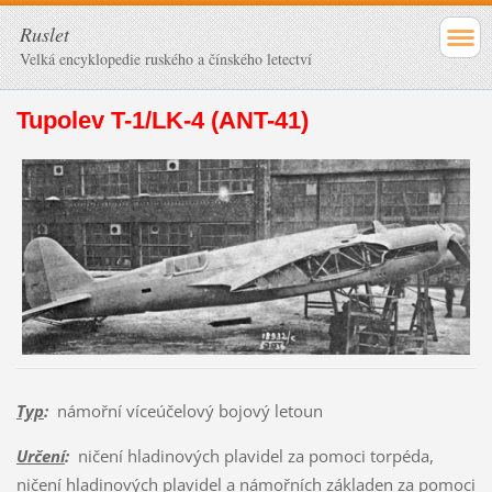
Ruslet
Velká encyklopedie ruského a čínského letectví
Tupolev T-1/LK-4 (ANT-41)
Typ
:
námořní víceúčelový bojový letoun
Určení
:
ničení hladinových plavidel za pomoci torpéda,
ničení hladinových plavidel a námořních základen za pomoci