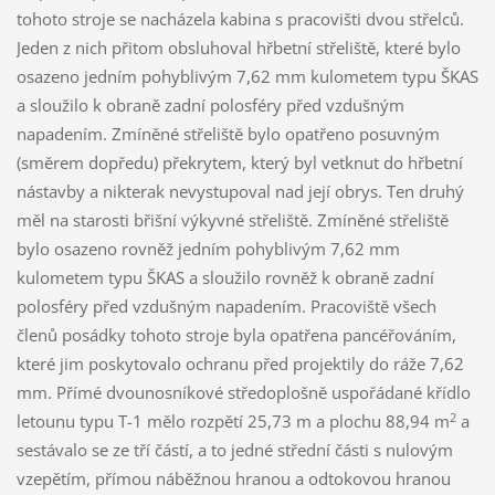
tohoto stroje se nacházela kabina s pracovišti dvou střelců.
Jeden z nich přitom obsluhoval hřbetní střeliště, které bylo
osazeno jedním pohyblivým 7,62 mm kulometem typu ŠKAS
a sloužilo k obraně zadní polosféry před vzdušným
napadením. Zmíněné střeliště bylo opatřeno posuvným
(směrem dopředu) překrytem, který byl vetknut do hřbetní
nástavby a nikterak nevystupoval nad její obrys. Ten druhý
měl na starosti břišní výkyvné střeliště. Zmíněné střeliště
bylo osazeno rovněž jedním pohyblivým 7,62 mm
kulometem typu ŠKAS a sloužilo rovněž k obraně zadní
polosféry před vzdušným napadením. Pracoviště všech
členů posádky tohoto stroje byla opatřena pancéřováním,
které jim poskytovalo ochranu před projektily do ráže 7,62
mm. Přímé dvounosníkové středoplošně uspořádané křídlo
2
letounu typu T-1 mělo rozpětí 25,73 m a plochu 88,94 m
a
sestávalo se ze tří částí, a to jedné střední části s nulovým
vzepětím, přímou náběžnou hranou a odtokovou hranou