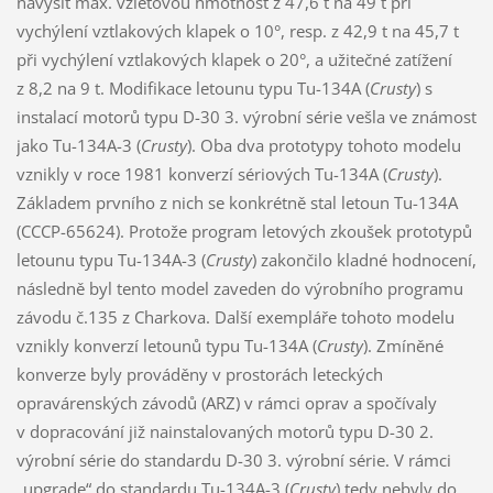
navýšit max. vzletovou hmotnost z 47,6 t na 49 t při
vychýlení vztlakových klapek o 10°, resp. z 42,9 t na 45,7 t
při vychýlení vztlakových klapek o 20°, a užitečné zatížení
z 8,2 na 9 t. Modifikace letounu typu Tu-134A (
Crusty
) s
instalací motorů typu D-30 3. výrobní série vešla ve známost
jako Tu-134A-3 (
Crusty
). Oba dva prototypy tohoto modelu
vznikly v roce 1981 konverzí sériových Tu-134A (
Crusty
).
Základem prvního z nich se konkrétně stal letoun Tu-134A
(CCCP-65624). Protože program letových zkoušek prototypů
letounu typu Tu-134A-3 (
Crusty
) zakončilo kladné hodnocení,
následně byl tento model zaveden do výrobního programu
závodu č.135 z Charkova. Další exempláře tohoto modelu
vznikly konverzí letounů typu Tu-134A (
Crusty
). Zmíněné
konverze byly prováděny v prostorách leteckých
opravárenských závodů (ARZ) v rámci oprav a spočívaly
v dopracování již nainstalovaných motorů typu D-30 2.
výrobní série do standardu D-30 3. výrobní série. V rámci
„upgrade“ do standardu Tu-134A-3 (
Crusty
) tedy nebyly do