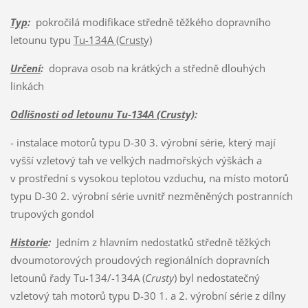
Typ
:
pokročilá modifikace středně těžkého dopravního
letounu typu
Tu-134A (Crusty)
Určení
:
doprava osob na krátkých a středně dlouhých
linkách
Odlišnosti od letounu Tu-134A (Crusty)
:
- instalace motorů typu D-30 3. výrobní série, který mají
vyšší vzletový tah ve velkých nadmořských výškách a
v prostřední s vysokou teplotou vzduchu, na místo motorů
typu D-30 2. výrobní série uvnitř nezměněných postranních
trupových gondol
Historie
:
Jedním z hlavním nedostatků středně těžkých
dvoumotorových proudových regionálních dopravních
letounů řady Tu-134/-134A (
Crusty
) byl nedostatečný
vzletový tah motorů typu D-30 1. a 2. výrobní série z dílny