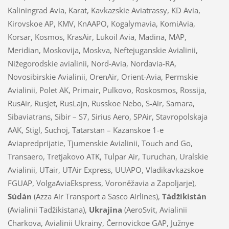
Kaliningrad Avia, Karat, Kavkazskie Aviatrassy, KD Avia,
Kirovskoe AP, KMV, KnAAPO, Kogalymavia, KomiAvia,
Korsar, Kosmos, KrasAir, Lukoil Avia, Madina, MAP,
Meridian, Moskovija, Moskva, Neftejuganskie Avialinii,
Nižegorodskie avialinii, Nord-Avia, Nordavia-RA,
Novosibirskie Avialinii, OrenAir, Orient-Avia, Permskie
Avialinii, Polet AK, Primair, Pulkovo, Roskosmos, Rossija,
RusAir, RusJet, RusLajn, Russkoe Nebo, S-Air, Samara,
Sibaviatrans, Sibir – S7, Sirius Aero, SPAir, Stavropolskaja
AAK, Stigl, Suchoj, Tatarstan – Kazanskoe 1-e
Aviapredprijatie, Tjumenskie Avialinii, Touch and Go,
Transaero, Tretjakovo ATK, Tulpar Air, Turuchan, Uralskie
Avialinii, UTair, UTAir Express, UUAPO, Vladikavkazskoe
FGUAP, VolgaAviaEkspress, Voroněžavia a Zapoljarje),
Súdán
(Azza Air Transport a Sasco Airlines),
Tádžikistán
(Avialinii Tadžikistana),
Ukrajina
(AeroSvit, Avialinii
Charkova, Avialinii Ukrainy, Černovickoe GAP, Južnye