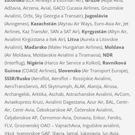
Adžavia, Airzena, Avial, GACO Cucasia Airlines, Gruzinskie
Avialinii, Orbi, Sky Georgia a Transair),
Jugoslávie
(Aviogenex),
Kazachstán
(Atyrau Air Ways, Euro-Asia Air, Jet
Airlines, Kaz TransAir, SAN a SAT Air),
Kyrgyzstán
(Altyn Air,
Avialinii Kirgizstana a Itek Air),
Litva
(Aurela a Litovskie
Avialinii),
Maďarsko
(Malev Hungarian Airlines),
Moldava
(Air Moldava, Moldavskie Avialinii a Tiramavia),
NDR
(Interflug),
Nigérie
(Harco Air Service a Kolkol),
Rovníková
Guinea
(COAGE Airlines),
Slovensko
(Air Transport Europe),
SSSR/Rusko
(Aeroflot, Aeroflot – Rossijskie Avialinii,
AeroTransServis, AIS Skytriumph, ALAK, Alanija, Alrosa,
Archangelsk, Arktika, Aschab, Astrachanskie Avialinii, AvCom,
Aviaekspress Kruiz, Avialinii Dagestana, Azur Air, BAL, Centr-
Air, Centr-Avia, Čeboksarskoe AP, Čečenskie Avialinii,
Čeljabinskoe AP, Černomor-Avia, Donavia, Enkor, Feniks,
FLV, Groznenskij OAO – VajnachAvia, Ingušskie avialinii,
Irkut, Ivanovskoe GAP, Ižavia, Jamal, Jukosavia, Jur-Avia,