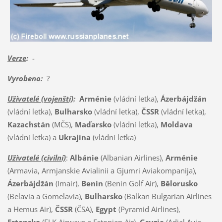
Verze
:
-
Vyrobeno
:
?
Uživatelé (vojenští)
:
Arménie
(vládní letka),
Ázerbájdžán
(vládní letka),
Bulharsko
(vládní letka),
ČSSR
(vládní letka),
Kazachstán
(MČS),
Maďarsko
(vládní letka),
Moldava
(vládní letka) a
Ukrajina
(vládní letka)
Uživatelé (civilní)
:
Albánie
(Albanian Airlines),
Arménie
(Armavia, Armjanskie Avialinii a Gjumri Aviakompanija),
Ázerbájdžán
(Imair),
Benin
(Benin Golf Air),
Bělorusko
(Belavia a Gomelavia),
Bulharsko
(Balkan Bulgarian Airlines
a Hemus Air),
ČSSR
(ČSA),
Egypt
(Pyramid Airlines),
Estonsko
(ELK Airways a Estonian Air),
Gruzie
(Adjal Avia,