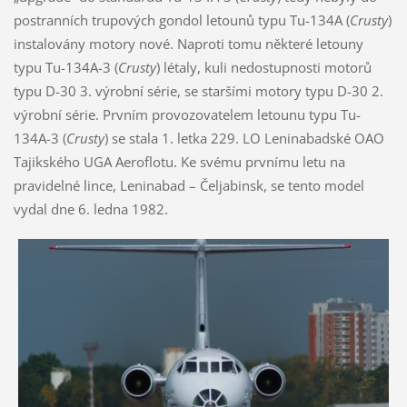
postranních trupových gondol letounů typu Tu-134A (
Crusty
)
instalovány motory nové. Naproti tomu některé letouny
typu Tu-134A-3 (
Crusty
) létaly, kuli nedostupnosti motorů
typu D-30 3. výrobní série, se staršími motory typu D-30 2.
výrobní série. Prvním provozovatelem letounu typu Tu-
134A-3 (
Crusty
) se stala 1. letka 229. LO Leninabadské OAO
Tajikského UGA Aeroflotu. Ke svému prvnímu letu na
pravidelné lince, Leninabad – Čeljabinsk, se tento model
vydal dne 6. ledna 1982.