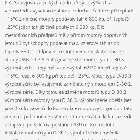
P.A. Solovjova ve velkých nadmořských výškách a
v prostředí s vysokou teplotou vzduchu. Zatímco při teplotě
+15°C zmíněné motory podávaly tah 6 800 kp, při teplotě
+25°C jejich tah již činil pouhých 6 300 kp. Dle
mezinárodních předpisů měly přitom motory dopravních
letounů být schopny podávat max. vzletový tah až do
teploty +30°C. Odpovědí na tuto nemilou skutečnost ze
strany OKB-19 P.A. Solovjova se stal motor typu D-30 3.
výrobní série, který měl vzletový tah 6 930 kp při teplotě
+15°C, resp. 6 800 kg při teplotě +25°C. Motor typu D-30 3.
výrobní série byl vzájemně zaměnitelný s motorem D-30 2.
výrobní série. Díky tomu se záměna motorů typu D-30 2.
výrobní série motory typu D-30 3. výrobní série obešla bez
jakýchkoliv zásahů do konstrukce motorových gondol. Tato
změna v pohonném systému přitom zkrátila délku rozjezdu
a dojezdu při vzletu a přistání o 430 m. Kromě toho
instalace motorů typu D-30 3. výrobní série umožnila