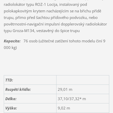
radiolokátor typu ROZ-1 Locija, instalovaný pod
polokapkovitým krytem nacházejícím se na břichu přídě
trupu, přímo před šachtou příďového podvozku, nebo
povětrnostní-navigační impulsní dopplerovský radiolokátor
typu Groza-M134, vestavěný do špice trupu
Kapacita:
76 osob (užitečné zatížení tohoto modelu činí 9
000 kg)
TTD:
Rozpětí křídla:
29,01 m
Délka:
37,10/37,32* m
Výška:
9,02 m