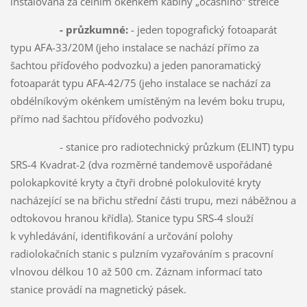
instalovaná za čelním okénkem kabiny „ocasního“ střelce
- průzkumné:
- jeden topografický fotoaparát
typu AFA-33/20M (jeho instalace se nachází přímo za
šachtou příďového podvozku) a jeden panoramatický
fotoaparát typu AFA-42/75 (jeho instalace se nachází za
obdélníkovým okénkem umístěným na levém boku trupu,
přímo nad šachtou příďového podvozku)
- stanice pro radiotechnický průzkum (ELINT) typu
SRS-4 Kvadrat-2 (dva rozměrné tandemově uspořádané
polokapkovité kryty a čtyři drobné polokulovité kryty
nacházející se na břichu střední části trupu, mezi náběžnou a
odtokovou hranou křídla). Stanice typu SRS-4 slouží
k vyhledávání, identifikování a určování polohy
radiolokačních stanic s pulzním vyzařováním s pracovní
vlnovou délkou 10 až 500 cm. Záznam informací tato
stanice provádí na magnetický pásek.