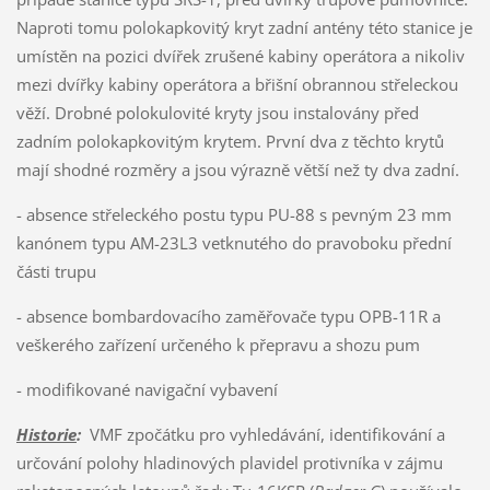
Naproti tomu polokapkovitý kryt zadní antény této stanice je
umístěn na pozici dvířek zrušené kabiny operátora a nikoliv
mezi dvířky kabiny operátora a břišní obrannou střeleckou
věží. Drobné polokulovité kryty jsou instalovány před
zadním polokapkovitým krytem. První dva z těchto krytů
mají shodné rozměry a jsou výrazně větší než ty dva zadní.
- absence střeleckého postu typu PU-88 s pevným 23 mm
kanónem typu AM-23L3 vetknutého do pravoboku přední
části trupu
- absence bombardovacího zaměřovače typu OPB-11R a
veškerého zařízení určeného k přepravu a shozu pum
- modifikované navigační vybavení
Historie
:
VMF zpočátku pro vyhledávání, identifikování a
určování polohy hladinových plavidel protivníka v zájmu