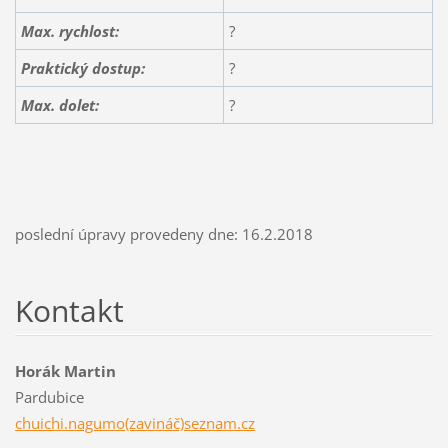
Max. rychlost:
?
Praktický dostup:
?
Max. dolet
:
?
poslední úpravy provedeny dne: 16.2.2018
Kontakt
Horák Martin
Pardubice
chuichi.nagumo(zavináč)seznam.cz