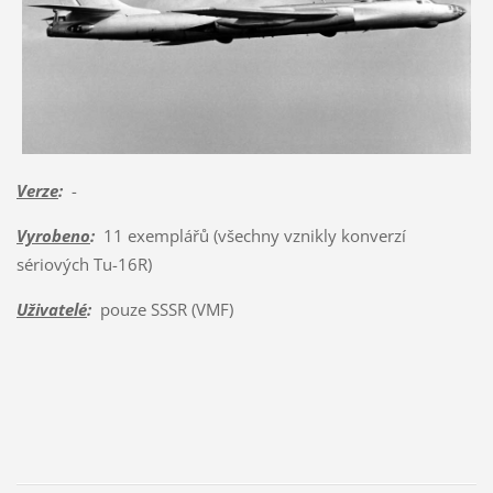
Verze
:
-
Vyrobeno
:
11 exemplářů (všechny vznikly konverzí
sériových Tu-16R)
Uživatelé
:
pouze SSSR (VMF)