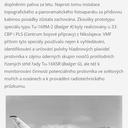
doplněním paliva za letu. Naproti tomu instalace
topografického a panoramatického fotoaparátu za příďovou
kabinou posádky zůstala zachována. Zkoušky prototypu
speciálu typu Tu-16RM-2 (
Badger K
) byly realizovány u 33.
CBP i PLS (Centrum bojové přípravy) z Nikolajeva. VMF
přitom tyto speciály používalo nejen k vyhledávání,
identifikování a určování polohy hladinových plavidel
protivníka v zájmu úderných skupin nosičů protilodních
řízených střel řady Tu-16KSR (
Badger G
), ale též k
monitorování činnosti potenciálního protivníka ve světových
mořích a oceánech a k provádění radiotechnického
průzkumu.