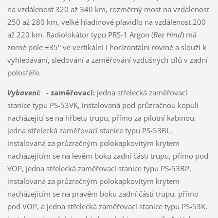
na vzdálenost 320 až 340 km, rozměrný most na vzdálenost
250 až 280 km, velké hladinové plavidlo na vzdálenost 200
až 220 km. Radiolokátor typu PRS-1 Argon (
Bee Hind
) má
zorné pole ±35° ve vertikální i horizontální rovině a slouží k
vyhledávání, sledování a zaměřování vzdušných cílů v zadní
polosféře.
Vybavení:
- zaměřovací:
jedna střelecká zaměřovací
stanice typu PS-53VK, instalovaná pod průzračnou kopulí
nacházející se na hřbetu trupu, přímo za pilotní kabinou,
jedna střelecká zaměřovací stanice typu PS-53BL,
instalovaná za průzračným polokapkovitým krytem
nacházejícím se na levém boku zadní části trupu, přímo pod
VOP, jedna střelecká zaměřovací stanice typu PS-53BP,
instalovaná za průzračným polokapkovitým krytem
nacházejícím se na pravém boku zadní části trupu, přímo
pod VOP, a jedna střelecká zaměřovací stanice typu PS-53K,