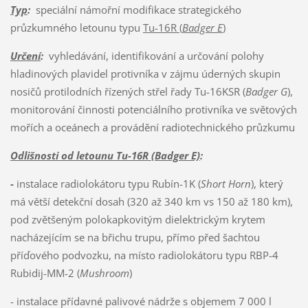
Typ
:
speciální námořní modifikace strategického
průzkumného letounu typu
Tu-16R
(
Badger E
)
Určení
:
vyhledávání, identifikování a určování polohy
hladinových plavidel protivníka v zájmu úderných skupin
nosičů protilodních řízených střel řady Tu-16KSR (
Badger G
),
monitorování činnosti potenciálního protivníka ve světových
mořích a oceánech a provádění radiotechnického průzkumu
Odlišnosti od letounu Tu-16R (Badger E)
:
-
instalace radiolokátoru typu Rubín-1K (
Short Horn
), který
má větší detekční dosah (320 až 340 km vs 150 až 180 km),
pod zvětšeným polokapkovitým dielektrickým krytem
nacházejícím se na břichu trupu, přímo před šachtou
příďového podvozku, na místo radiolokátoru typu RBP-4
Rubidij-MM-2 (
Mushroom
)
- instalace přídavné palivové nádrže s objemem 7 000 l