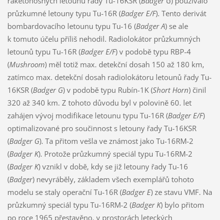
raketonosných letounů řady Tu-16KSR (
Badger G
) používalo
průzkumné letouny typu Tu-16R (
Badger E/F
). Tento derivát
bombardovacího letounu typu Tu-16 (
Badger A
) se ale
k tomuto účelu příliš nehodil. Radiolokátor průzkumných
letounů typu Tu-16R (
Badger E/F
) v podobě typu RBP-4
(
Mushroom
) měl totiž max. detekční dosah 150 až 180 km,
zatímco max. detekční dosah radiolokátoru letounů řady Tu-
16KSR (
Badger G
) v podobě typu Rubín-1K (
Short Horn
) činil
320 až 340 km. Z tohoto důvodu byl v polovině 60. let
zahájen vývoj modifikace letounu typu Tu-16R (
Badger E/F
)
optimalizované pro součinnost s letouny řady Tu-16KSR
(
Badger G
). Ta přitom vešla ve známost jako Tu-16RM-2
(
Badger K
). Protože průzkumný speciál typu Tu-16RM-2
(
Badger K
) vznikl v době, kdy se již letouny řady Tu-16
(
Badger
) nevyráběly, základem všech exemplářů tohoto
modelu se staly operační Tu-16R (
Badger E
) ze stavu VMF. Na
průzkumný speciál typu Tu-16RM-2 (
Badger K
) bylo přitom
po roce 1965 přestavěno, v prostorách leteckých