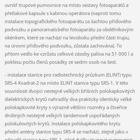
uvnitř trupové pumovnice na místo sestavy fotoaparátů a
přetlakové kapsule s kabinou operátora (naproti tomu
instalace topografického fotoaparátu za šachtou příďového
podvozku a panoramatického fotoaparátu za obdélníkovým
okénkem, které se nachází na levoboku přední části trupu,
na úrovni příďového podvozku, zůstala zachována). To
přitom vedlo ke vzrůstu celkové zásoby paliva na 51 000 l a
poklesu počtu členů posádky ze sedmi osob na šest.
- instalace stanice pro radiotechnický průzkum (ELINT) typu
SRS-4 Kvadrat-2 na místo ELINT stanice typu SRS-1. V této
souvislosti dvojici nestejně velkých břišních polokapkovitých
dielektrických krytů nahradily dva prakticky identicky velké
polokapkovité kryty s výrazně většími rozměry a čtveřice
drobných nestejně velkých tandemově uspořádaných
polokulovitých krytů. Instalace polokapkovitého krytu
přední antény stanice typu SRS-4 se nachází, stejně jako v
případě stanice typu SRS-1, před dvířky trupové pumovnice.