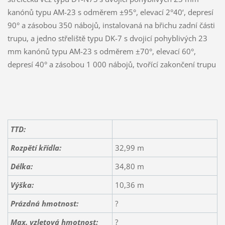
kanónů typu AM-23 s odměrem ±95°, elevací 2°40‘, depresí
90° a zásobou 350 nábojů, instalovaná na břichu zadní části
trupu, a jedno střeliště typu DK-7 s dvojicí pohyblivých 23
mm kanónů typu AM-23 s odměrem ±70°, elevací 60°,
depresí 40° a zásobou 1 000 nábojů, tvořící zakončení trupu
TTD:
Rozpětí křídla:
32,99 m
Délka:
34,80 m
Výška:
10,36 m
Prázdná hmotnost:
?
Max. vzletová hmotnost:
?