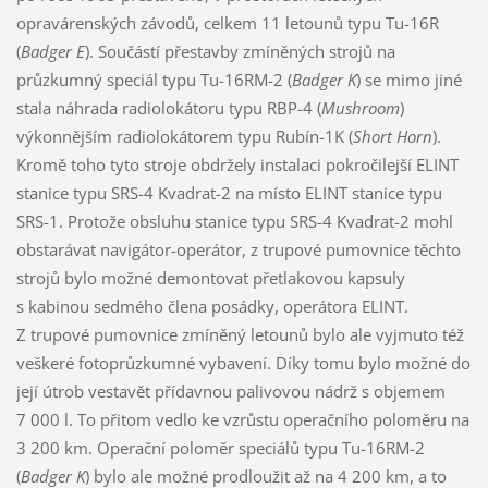
opravárenských závodů, celkem 11 letounů typu Tu-16R
(
Badger E
). Součástí přestavby zmíněných strojů na
průzkumný speciál typu Tu-16RM-2 (
Badger K
) se mimo jiné
stala náhrada radiolokátoru typu RBP-4 (
Mushroom
)
výkonnějším radiolokátorem typu Rubín-1K (
Short Horn
).
Kromě toho tyto stroje obdržely instalaci pokročilejší ELINT
stanice typu SRS-4 Kvadrat-2 na místo ELINT stanice typu
SRS-1. Protože obsluhu stanice typu SRS-4 Kvadrat-2 mohl
obstarávat navigátor-operátor, z trupové pumovnice těchto
strojů bylo možné demontovat přetlakovou kapsuly
s kabinou sedmého člena posádky, operátora ELINT.
Z trupové pumovnice zmíněný letounů bylo ale vyjmuto též
veškeré fotoprůzkumné vybavení. Díky tomu bylo možné do
její útrob vestavět přídavnou palivovou nádrž s objemem
7 000 l. To přitom vedlo ke vzrůstu operačního poloměru na
3 200 km. Operační poloměr speciálů typu Tu-16RM-2
(
Badger K
) bylo ale možné prodloužit až na 4 200 km, a to