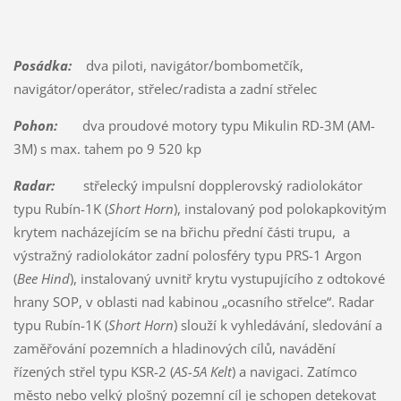
Posádka:
dva piloti, navigátor/bombometčík,
navigátor/operátor, střelec/radista a zadní střelec
Pohon:
dva proudové motory typu Mikulin RD-3M (AM-
3M) s max. tahem po 9 520 kp
Radar:
střelecký impulsní dopplerovský radiolokátor
typu Rubín-1K (
Short Horn
), instalovaný pod polokapkovitým
krytem nacházejícím se na břichu přední části trupu, a
výstražný radiolokátor zadní polosféry typu PRS-1 Argon
(
Bee Hind
), instalovaný uvnitř krytu vystupujícího z odtokové
hrany SOP, v oblasti nad kabinou „ocasního střelce“. Radar
typu Rubín-1K (
Short Horn
) slouží k vyhledávání, sledování a
zaměřování pozemních a hladinových cílů, navádění
řízených střel typu KSR-2 (
AS-5A Kelt
) a navigaci. Zatímco
město nebo velký plošný pozemní cíl je schopen detekovat