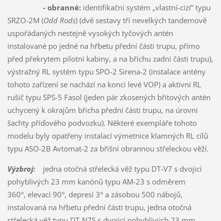
- obranné:
identifikační systém „vlastní-cizí“ typu
SRZO-2M (
Odd Rods
) (dvě sestavy tří nevelkých tandemově
uspořádaných nestejně vysokých tyčových antén
instalované po jedné na hřbetu přední části trupu, přímo
před překrytem pilotní kabiny, a na břichu zadní části trupu),
výstražný RL systém typu SPO-2 Sirena-2 (instalace antény
tohoto zařízení se nachází na konci levé VOP) a aktivní RL
rušič typu SPS-5 Fasol (jeden pár zkosených břitových antén
uchycený k okrajům břicha přední části trupu, na úrovni
šachty příďového podvozku). Některé exempláře tohoto
modelu byly opatřeny instalací výmetnice klamných RL cílů
typu ASO-2B Avtomat-2 za břišní obrannou střeleckou věží.
Výzbroj:
jedna otočná střelecká věž typu DT-V7 s dvojicí
pohyblivých 23 mm kanónů typu AM-23 s odměrem
360°, elevací 90°, depresí 3° a zásobou 500 nábojů,
instalovaná na hřbetu přední části trupu, jedna otočná
střelecká věž typu DT-N7S s dvojicí pohyblivých 23 mm