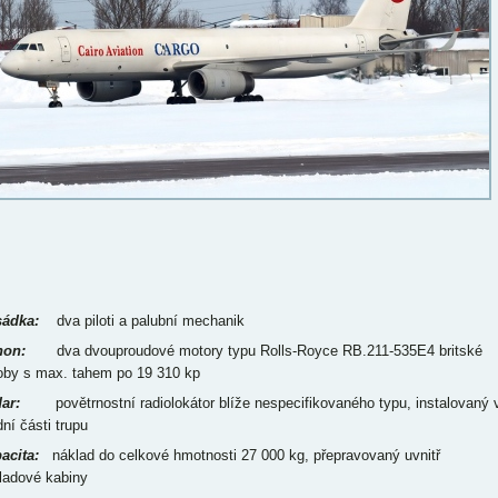
ádka:
dva piloti a palubní mechanik
on:
dva dvouproudové motory typu Rolls-Royce RB.211-535E4 britské
oby s max. tahem po 19 310 kp
ar:
povětrnostní radiolokátor blíže nespecifikovaného typu, instalovaný 
ní části trupu
acita:
náklad do celkové hmotnosti 27 000 kg, přepravovaný uvnitř
ladové kabiny