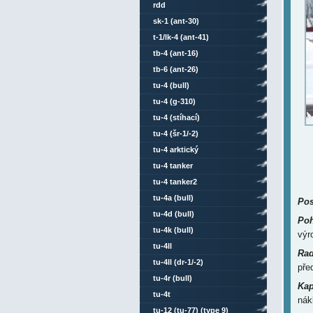
rdd
sk-1 (ant-30)
t-1/lk-4 (ant-41)
tb-4 (ant-16)
tb-6 (ant-26)
tu-4 (bull)
tu-4 (g-310)
tu-4 (stíhací)
tu-4 (šr-1/-2)
tu-4 arktický
tu-4 tanker
tu-4 tanker2
tu-4a (bull)
Pos
tu-4d (bull)
Poh
tu-4k (bull)
výr
tu-4ll
Rad
tu-4ll (dr-1/-2)
před
tu-4r (bull)
Kap
tu-4t
nák
tu-12 (tu-77) (type 9)