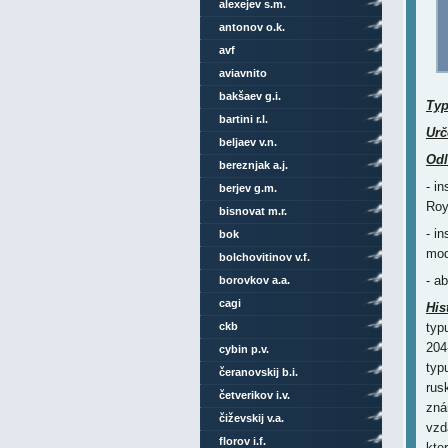
alexejev s.m.
antonov o.k.
avf
aviavnito
bakšaev g.i.
Ty
bartini r.l.
Urč
beljaev v.n.
Odl
bereznjak a.j.
- i
berjev g.m.
Roy
bisnovat m.r.
- i
bok
mod
bolchovitinov v.f.
- a
borovkov a.a.
cagi
His
ckb
typ
204
cybin p.v.
typ
čeranovskij b.i.
rus
četverikov i.v.
zná
čiževskij v.a.
vzd
florov i.f.
kte