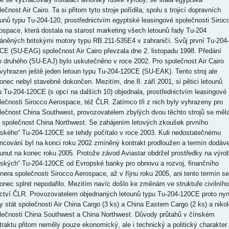
ečnost Air Cairo. Ta si přitom tyto stroje pořídila, spolu s trojicí dopravních
ounů typu Tu-204-120, prostřednictvím egyptské leasingové společnosti Siroc
ospace, která dostala na starost marketing všech letounů řady Tu-204
áněných britskými motory typu RB.211-535E4 v zahraničí. Svůj první Tu-204-
CE (SU-EAG) společnost Air Cairo převzala dne 2. listopadu 1998. Předání
o druhého (SU-EAJ) bylo uskutečněno v roce 2002. Pro společnost Air Cairo
 vyhrazen ještě jeden letoun typu Tu-204-120CE (SU-EAK). Tento stroj ale
onec nebyl stavebně dokončen. Mezitím, dne 8. září 2001, si pětici letounů
u Tu-204-120CE (s opcí na dalších 10) objednala, prostřednictvím leasingové
lečnosti Sirocco Aerospace, též ČLR. Zatímco tři z nich byly vyhrazeny pro
lečnost China Southwest, provozovatelem zbylých dvou těchto strojů se měl
t společnost China Northwest. Se zahájením letových zkoušek prvního
nského“ Tu-204-120CE se tehdy počítalo v roce 2003. Kuli nedostatečnému
ancování byl na konci roku 2002 zmíněný kontrakt prodloužen a termín dodáv
unut na konec roku 2005. Protože závod Aviastar obdržel prostředky na výro
nských“ Tu-204-120CE od Evropské banky pro obnovu a rozvoj, finančního
tnera společnosti Sirocco Aerospace, až v říjnu roku 2005, ani tento termín se
onec splnit nepodařilo. Mezitím navíc došlo ke změnám ve struktuře civilního
ectví ČLR. Provozovatelem objednaných letounů typu Tu-204-120CE proto nyn
y stát společnosti Air China Cargo (3 ks) a China Eastern Cargo (2 ks) a nikol
lečnosti China Southwest a China Northwest. Důvody průtahů v čínském
traktu přitom neměly pouze ekonomický, ale i technický a politický charakter.