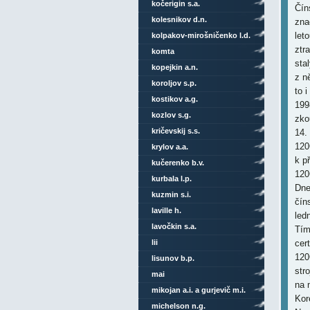
kočerigin s.a.
Čín
kolesnikov d.n.
zna
let
kolpakov-mirošničenko l.d.
ztr
komta
sta
kopejkin a.n.
z n
koroljov s.p.
to 
kostikov a.g.
199
kozlov s.g.
zko
kričevskij s.s.
14.
120
krylov a.a.
k p
kučerenko b.v.
120
kurbala l.p.
Dne
kuzmin s.i.
čín
laville h.
led
lavočkin s.a.
Tím
lii
cer
120
lisunov b.p.
str
mai
na 
mikojan a.i. a gurjevič m.i.
Kor
michelson n.g.