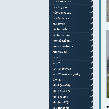
suchanov m.v.
suchoj p.o.
ščerbakov a.j.
ševčenko v.v.
tairov v.k.
technoavia
technoregion
tomaševič d.l.
tumenecotrans
tupolev a.n.
ant-1
ant-2
ant-14 pravda
ant-20 maksim gorkij
ant-43
db-1 (ant-36)
db-2 (ant-37)
db-2 rodina
dip (ant-29)
Egy
h-6 (badger)