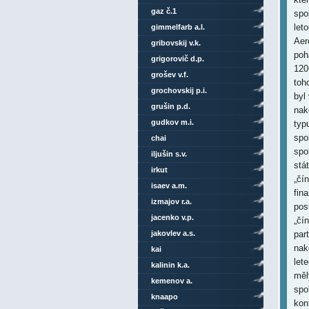
gaz č.1
spol
let
gimmelfarb a.l.
Aer
gribovskij v.k.
poh
grigorovič d.p.
120
grošev v.f.
toh
grochovskij p.i.
byl
grušin p.d.
nak
gudkov m.i.
typ
spo
chai
spo
iljušin s.v.
stá
irkut
„čí
isaev a.m.
fin
izmajov r.a.
pos
jacenko v.p.
„čí
jakovlev a.s.
par
nak
kai
let
kalinin k.a.
měl
kemenov a.
spo
knaapo
kon