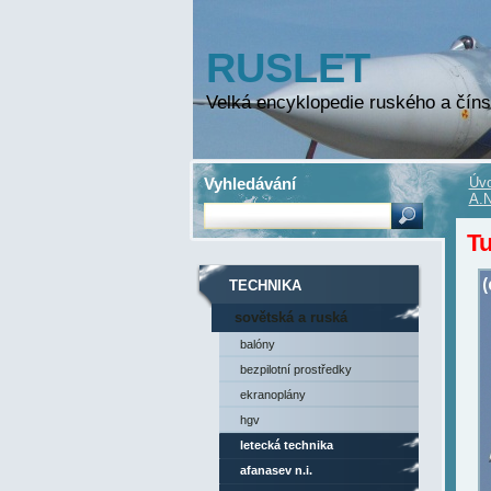
RUSLET
Velká encyklopedie ruského a číns
Vyhledávání
Úvo
A.N
T
TECHNIKA
sovětská a ruská
technika
balóny
bezpilotní prostředky
ekranoplány
hgv
letecká technika
afanasev n.i.