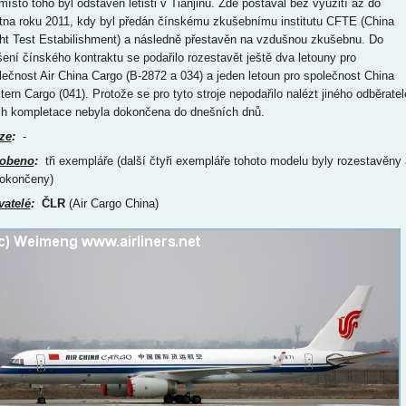
místo toho byl odstaven letišti v Tianjinu. Zde postával bez využití až do
tna roku 2011, kdy byl předán čínskému zkušebnímu institutu CFTE (China
ght Test Estabilishment) a následně přestavěn na vzdušnou zkušebnu. Do
šení čínského kontraktu se podařilo rozestavět ještě dva letouny pro
lečnost Air China Cargo (B-2872 a 034) a jeden letoun pro společnost China
tern Cargo (041). Protože se pro tyto stroje nepodařilo nalézt jiného odběratel
ich kompletace nebyla dokončena do dnešních dnů.
ze
:
-
obeno
:
tři exempláře (další čtyři exempláře tohoto modelu byly rozestavěny 
okončeny)
vatelé
:
ČLR
(Air Cargo China)