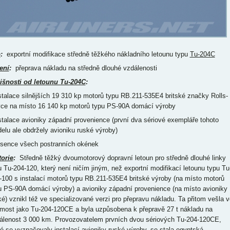
p
:
exportní modifikace středně těžkého nákladního letounu typu
Tu-204C
ení
:
přeprava nákladu na středně dlouhé vzdálenosti
išnosti od letounu Tu-204C
:
nstalace silnějších 19 310 kp motorů typu RB.211-535E4 britské značky Rolls-
ce na místo 16 140 kp motorů typu PS-90A domácí výroby
nstalace avioniky západní provenience (první dva sériové exempláře tohoto
elu ale obdržely avioniku ruské výroby)
bsence všech postranních okének
torie
:
Středně těžký dvoumotorový dopravní letoun pro středně dlouhé linky
u Tu-204-120, který není ničím jiným, než exportní modifikací letounu typu Tu
-100 s instalací motorů typu RB.211-535E4 britské výroby (na místo motorů
u PS-90A domácí výroby) a avioniky západní provenience (na místo avioniky
ké) vznikl též ve specializované verzi pro přepravu nákladu. Ta přitom vešla v
most jako Tu-204-120CE a byla uzpůsobena k přepravě 27 t nákladu na
álenost 3 000 km. Provozovatelem prvních dvou sériových Tu-204-120CE,
ré se vyznačovaly instalací avioniky ruské výroby, se stala egyptská