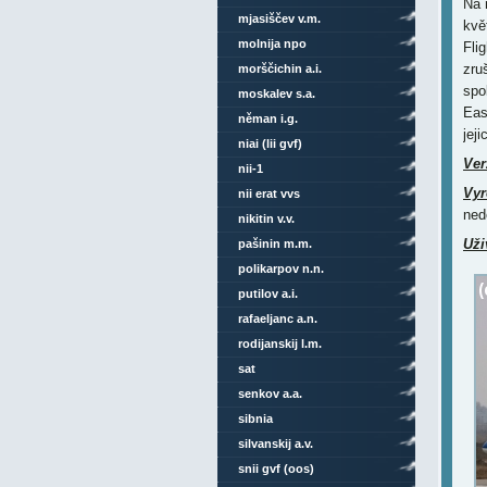
Na 
mjasiščev v.m.
kvě
molnija npo
Fli
zru
morščichin a.i.
spo
moskalev s.a.
Eas
něman i.g.
jej
niai (lii gvf)
Ver
nii-1
Vyr
nii erat vvs
ned
nikitin v.v.
Uži
pašinin m.m.
polikarpov n.n.
putilov a.i.
rafaeljanc a.n.
rodijanskij l.m.
sat
senkov a.a.
sibnia
silvanskij a.v.
snii gvf (oos)