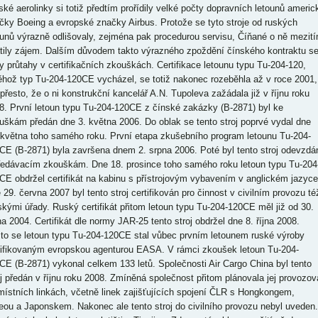
ské aerolinky si totiž předtím prořídily velké počty dopravních letounů americ
čky Boeing a evropské značky Airbus. Protože se tyto stroje od ruských
ounů výrazně odlišovaly, zejména pak procedurou servisu, Číňané o ně mezit
atily zájem. Dalším důvodem takto výrazného zpoždění čínského kontraktu s
ly průtahy v certifikačních zkouškách. Certifikace letounu typu Tu-204-120,
ěhož typ Tu-204-120CE vycházel, se totiž nakonec rozeběhla až v roce 2001,
i přesto, že o ni konstrukční kancelář A.N. Tupoleva zažádala již v říjnu roku
8. První letoun typu Tu-204-120CE z čínské zakázky (B-2871) byl ke
uškám předán dne 3. května 2006. Do oblak se tento stroj poprvé vydal dne
 května toho samého roku. První etapa zkušebního program letounu Tu-204-
CE (B-2871) byla završena dnem 2. srpna 2006. Poté byl tento stroj odevzdá
ředávacím zkouškám. Dne 18. prosince toho samého roku letoun typu Tu-204
CE obdržel certifikát na kabinu s přístrojovým vybavením v anglickém jazyce
 29. června 2007 byl tento stroj certifikován pro činnost v civilním provozu té
skými úřady. Ruský certifikát přitom letoun typu Tu-204-120CE měl již od 30.
na 2004. Certifikát dle normy JAR-25 tento stroj obdržel dne 8. října 2008.
to se letoun typu Tu-204-120CE stal vůbec prvním letounem ruské výroby
tifikovaným evropskou agenturou EASA. V rámci zkoušek letoun Tu-204-
CE (B-2871) vykonal celkem 133 letů. Společnosti Air Cargo China byl tento
oj předán v říjnu roku 2008. Zmíněná společnost přitom plánovala jej provozov
místních linkách, včetně linek zajišťujících spojení ČLR s Hongkongem,
eou a Japonskem. Nakonec ale tento stroj do civilního provozu nebyl uveden.