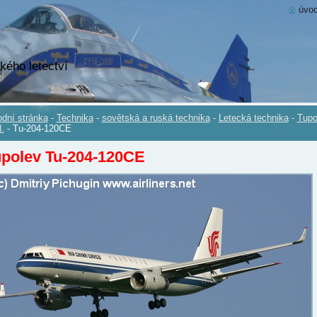
úvod
kého letectví
dní stránka
-
Technika
-
sovětská a ruská technika
-
Letecká technika
-
Tupo
.
-
Tu-204-120CE
upolev Tu-204-120CE