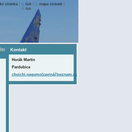
ní stránka
|
tisk
|
mapa stránek
|
rss
lev
Kontakt
Horák Martin
Pardubice
chuichi.nagumo(zavináč)seznam.cz