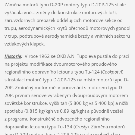
Záměna motorů typu D-20P motory typu D-20P-125 si ale
vyžádala vnést změny do konstrukce motorových loží,
žáruvzdorných přepážek oddělujících motorové sekce od
trupu, aerodynamických krytů přechodů motorových gondol
v trup, podtrupové aerodynamické brzdy a vnitřních sektorů
vztlakových klapek.
Historie
:
V roce 1962 se OKB A.N. Tupoleva pustila do prací
na projektu modifikace dvoumotorového proudového
regionálního dopravního letounu typu Tu-124 (
Cookpot A
)
s instalací motorů typu D-20P-125 na místo motorů typu D-
20P. Zmíněný motor měl v porovnání s motorem typu D-
20P, prvním sériově vyráběným dvouproudovým motorem
sovětské konstrukce, vyšší tah (5 800 kg vs 5 400 kp) a nižší
spotřebu (0,815 kg/kgh vs 0,89 kg/kgh) a původně vzešel
z programu konstrukčně odvozeného regionálního
dopravního letounu typu Tu-134 (
Crusty
). Záměna motorů
typu D-20P motory typu D-20P-125 se ale neobešla bez