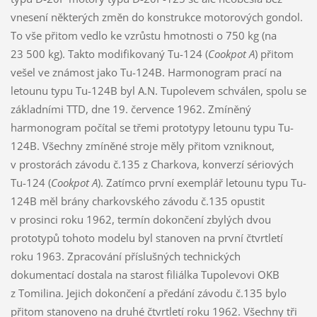
vnesení některých změn do konstrukce motorových gondol.
To vše přitom vedlo ke vzrůstu hmotnosti o 750 kg (na
23 500 kg). Takto modifikovaný Tu-124 (
Cookpot A
) přitom
vešel ve známost jako Tu-124B. Harmonogram prací na
letounu typu Tu-124B byl A.N. Tupolevem schválen, spolu se
základními TTD, dne 19. července 1962. Zmíněný
harmonogram počítal se třemi prototypy letounu typu Tu-
124B. Všechny zmíněné stroje měly přitom vzniknout,
v prostorách závodu č.135 z Charkova, konverzí sériových
Tu-124 (
Cookpot A
). Zatímco první exemplář letounu typu Tu-
124B měl brány charkovského závodu č.135 opustit
v prosinci roku 1962, termín dokončení zbylých dvou
prototypů tohoto modelu byl stanoven na první čtvrtletí
roku 1963. Zpracování příslušných technických
dokumentací dostala na starost filiálka Tupolevovi OKB
z Tomilina. Jejich dokončení a předání závodu č.135 bylo
přitom stanoveno na druhé čtvrtletí roku 1962. Všechny tři