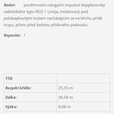
Radar:
povětrnostní-navigační impulsní dopplerovský
radiolokátor typu ROZ-1 Locija, instalovaný pod
polokapkovitým krytem nacházejícím se na břichu přídě
trupu, přímo před šachtou příďového podvozku
Kapacita:
?
TTD:
Rozpětí křídla:
25,55 m
Délka:
30,58 m
Výška:
8,08 m