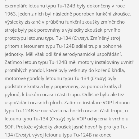
exempláře letounu typu Tu-124B byly dokončeny v roce
1963. Jeden z nich byl následně podroben funkční zkoušce.
Výsledky získané v průběhu funkční zkoušky zmíněného
stroje byly pak porovnány s výsledky zkoušek prvního
prototypu letounu typu Tu-134 (
Crusty
). Zmíněný stroj
přitom s letounem typu Tu-124B sdílel trup a pohonné
jednotky. Měl však odlišné aerodynamické uspořádání.
Zatímco letoun typu Tu-124B měl motory instalovány uvnitř
protáhlých gondol, které byly vetknuty do kořenů křídla,
motorové gondoly letounu typu Tu-134 (
Crusty
) byly
podstatně kratší a byly připevněny, za pomoci krátkých
pylonů, k bokům ocasní části trupu. Odlišné bylo ale též
uspořádání ocasních ploch. Zatímco instalace VOP letounu
typu Tu-124B se nacházela na bocích ocasní části trupu, u
letounu typu Tu-134 (
Crusty
) byla VOP uchycena k vrcholu
SOP. Protože výsledky zkoušek jasně hovořily pro typ Tu-
134 (
Crusty
), vývoj letounu typu Tu-124B nakonec