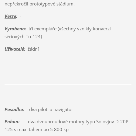
nepřekročil prototypové stádium.
Verze
:
-
Vyrobeno
:
tři exempláře (všechny vznikly konverzí
sériových Tu-124)
Uživatelé
:
žádní
Posádka:
dva piloti a navigátor
Pohon:
dva dvouproudové motory typu Solovjov D-20P-
125 s max. tahem po 5 800 kp