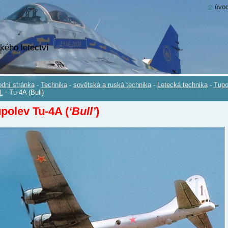
úvod
kého letectví
dní stránka
-
Technika
-
sovětská a ruská technika
-
Letecká technika
-
Tupo
.
-
Tu-4A (Bull)
polev Tu-4A (
‘Bull’
)