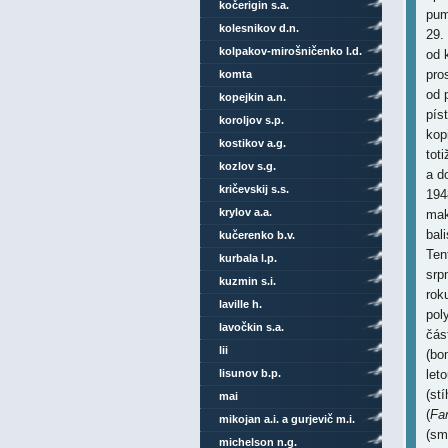
kočerigin s.a.
pum
kolesnikov d.n.
29.
kolpakov-mirošničenko l.d.
od 
pro
komta
od 
kopejkin a.n.
pís
koroljov s.p.
kop
kostikov a.g.
tot
kozlov s.g.
a d
kričevskij s.s.
194
krylov a.a.
mak
bal
kučerenko b.v.
Ten
kurbala l.p.
srp
kuzmin s.i.
rok
laville h.
pol
lavočkin s.a.
čás
lii
(bo
lisunov b.p.
let
(st
mai
(
Fa
mikojan a.i. a gurjevič m.i.
(sm
michelson n.g.