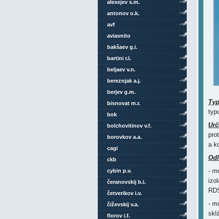
alexejev s.m.
antonov o.k.
avf
aviavnito
bakšaev g.i.
bartini r.l.
beljaev v.n.
bereznjak a.j.
berjev g.m.
Ty
bisnovat m.r.
typ
bok
Urč
bolchovitinov v.f.
pro
borovkov a.a.
a k
cagi
Odl
ckb
- m
cybin p.v.
izo
čeranovskij b.i.
RDS
četverikov i.v.
- m
čiževskij v.a.
skl
florov i.f.