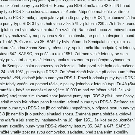
monukleární pumy typu RDS-6. Puma typu RDS-3 měla sílu 42 kt TNT a od
y typu RDS-2 se odlišovala pouze složením štěpného materiálu. Zatímco
a typu RDS-2 měla, stejně jako v případě pumy typu RDS-1, plutoniové jádro
ro pumy typu RDS-3 bylo zhotoveno z 25-ti % z plutonia 239 a 75-ti % z uran
 (plutonium bylo totiž velmi drahé a vzácné). Na testech obou zmíněných pu
ré byly realizovány na polygonu v Semipalatinsku, se podílela dvojice letounů
u Tu-4A (
Bull
) ze stavu 35. BAP. Ty byly přitom do Semipalatinska, resp. na
eckou základnu Zhana-Semey, přesunuty, spolu s několika podpůrnými letoun
stavu 647. SAPSO, na počátku roku 1951. Zatímco velké letouny se sem
aly po vlastní ose, malé letouny spolu s pozemním podpůrným vybavením
y do Semipalatinska dopraveny po železnici. Jako první zde byla odzkoušena
 24. září 1951, puma typu RDS-2. Zmíněná zbraň byla ale při odpalu umístěn
vysoké věži, obdobě jako puma typu RDS-1. Povel k odpalu pumy typu RDS-
 ale tehdy vydán, za pomoci rádia, z paluby jednoho z letounů typu Tu-4A (
Bul
kamžiku, když se nacházel ve výšce 10 000 m nad zmíněnou věží. Jelikož
něný stroj tento simulovaný shoz jaderné pumy typu RDS-2 přežil bez úhony,
ledně mohlo být přistoupeno k testům jaderné pumy typu RDS-3. Zatímco se
zem pumy typu RDS-2 se již od počátku nepočítalo, v případě testu pumy ty
-3 již nemělo jít o pouhou simulaci shozu. Zmíněná puma obdržela kódové
éno
Maria
a její shoz byl naplánován na 18. říjen 1951. Jelikož se po ukončení
emní zkoušky pumy typu RDS-2 všechny letouny 35. BAP a 647. SAPSO
mžitě vrátily zpět na svou domovskou základnu, před zahájením zkoušky