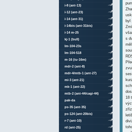
pum
i-8 (ant-13)
Zha
i-12 (ant-23)
usk
i-14 (ant-31)
byl
i-14bis (ant-31bis)
Zmí
vša
i-14 m-25
s dv
kj-1 (bull)
měl
lm-104-23s
sou
lm-104-518
RDS
m-16 (tu-16m)
Pře
mdr-2 (ant-8)
zvu
mdr-4/mtb-1 (ant-27)
ses
kur
mi-3 (ant-21)
sch
mk-1 (ant-22)
dos
mtb-2 (ant-44/cagi-44)
18 
pak-da
výc
ps-35 (ant-35)
zří
ps-124 (ant-20bis)
let
r-7 (ant-10)
divi
toh
rd (ant-25)