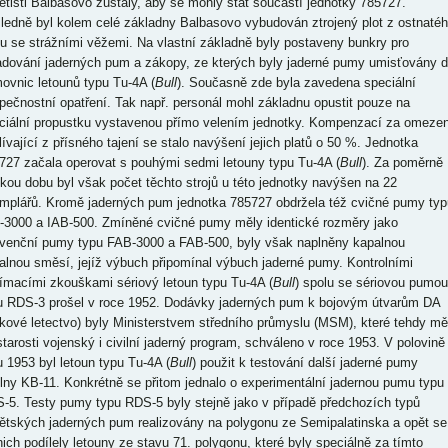
letišti Balbasovo zůstaly, aby se mohly stát součástí jednotky 785727.
ledně byl kolem celé základny Balbasovo vybudován ztrojený plot z ostnaté
tu se strážními věžemi. Na vlastní základně byly postaveny bunkry pro
adování jaderných pum a zákopy, ze kterých byly jaderné pumy umisťovány 
ovnic letounů typu Tu-4A (
Bull
). Současně zde byla zavedena speciální
pečnostní opatření. Tak např. personál mohl základnu opustit pouze na
ciální propustku vystavenou přímo velením jednotky. Kompenzací za omezen
lívající z přísného tajení se stalo navýšení jejich platů o 50 %. Jednotka
727 začala operovat s pouhými sedmi letouny typu Tu-4A (
Bull
). Za poměrně
tkou dobu byl však počet těchto strojů u této jednotky navýšen na 22
mplářů. Kromě jaderných pum jednotka 785727 obdržela též cvičné pumy typ
-3000 a IAB-500. Zmíněné cvičné pumy měly identické rozměry jako
venční pumy typu FAB-3000 a FAB-500, byly však naplněny kapalnou
alnou směsí, jejíž výbuch připomínal výbuch jaderné pumy. Kontrolními
jímacími zkouškami sériový letoun typu Tu-4A (
Bull
) spolu se sériovou pumou
u RDS-3 prošel v roce 1952. Dodávky jaderných pum k bojovým útvarům DA
lkové letectvo) byly Ministerstvem středního průmyslu (MSM), které tehdy mě
starosti vojenský i civilní jaderný program, schváleno v roce 1953. V polovině
u 1953 byl letoun typu Tu-4A (
Bull
) použit k testování další jaderné pumy
ílny KB-11. Konkrétně se přitom jednalo o experimentální jadernou pumu typu
-5. Testy pumy typu RDS-5 byly stejně jako v případě předchozích typů
ětských jaderných pum realizovány na polygonu ze Semipalatinska a opět se
nich podílely letouny ze stavu 71. polygonu, které byly speciálně za tímto