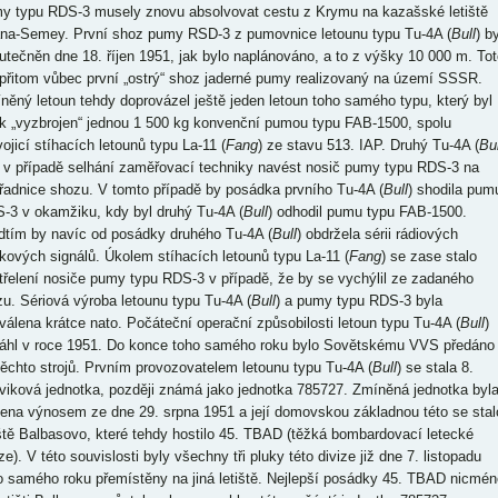
y typu RDS-3 musely znovu absolvovat cestu z Krymu na kazašské letiště
na-Semey. První shoz pumy RSD-3 z pumovnice letounu typu Tu-4A (
Bull
) by
utečněn dne 18. říjen 1951, jak bylo naplánováno, a to z výšky 10 000 m. Tot
 přitom vůbec první „ostrý“ shoz jaderné pumy realizovaný na území SSSR.
něný letoun tehdy doprovázel ještě jeden letoun toho samého typu, který byl
k „vyzbrojen“ jednou 1 500 kg konvenční pumou typu FAB-1500, spolu
ojicí stíhacích letounů typu La-11 (
Fang
) ze stavu 513. IAP. Druhý Tu-4A (
Bul
 v případě selhání zaměřovací techniky navést nosič pumy typu RDS-3 na
řadnice shozu. V tomto případě by posádka prvního Tu-4A (
Bull
) shodila pum
-3 v okamžiku, kdy byl druhý Tu-4A (
Bull
) odhodil pumu typu FAB-1500.
dtím by navíc od posádky druhého Tu-4A (
Bull
) obdržela sérii rádiových
kových signálů. Úkolem stíhacích letounů typu La-11 (
Fang
) se zase stalo
třelení nosiče pumy typu RDS-3 v případě, že by se vychýlil ze zadaného
zu. Sériová výroba letounu typu Tu-4A (
Bull
) a pumy typu RDS-3 byla
válena krátce nato. Počáteční operační způsobilosti letoun typu Tu-4A (
Bull
)
áhl v roce 1951. Do konce toho samého roku bylo Sovětskému VVS předáno
těchto strojů. Prvním provozovatelem letounu typu Tu-4A (
Bull
) se stala 8.
viková jednotka, později známá jako jednotka 785727. Zmíněná jednotka byl
zena výnosem ze dne 29. srpna 1951 a její domovskou základnou této se stal
iště Balbasovo, které tehdy hostilo 45. TBAD (těžká bombardovací letecké
ze). V této souvislosti byly všechny tři pluky této divize již dne 7. listopadu
o samého roku přemístěny na jiná letiště. Nejlepší posádky 45. TBAD nicmén