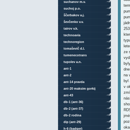
suchanov m.v.
ter
suchoj p.o.
pum
ščerbakov a.j.
pum
ševčenko v.v.
jád
253
tairov v.k.
kte
technoavia
typ
technoregion
let
tomaševič d.l.
ze 
tumenecotrans
vyd
tupolev a.n.
byl
ant-1
dne
na 
ant-2
byl
ant-14 pravda
v o
ant-20 maksim gorkij
zmí
ant-43
nás
db-1 (ant-36)
sho
db-2 (ant-37)
RDS
db-2 rodina
jm
poz
dip (ant-29)
oka
h-6 (badger)