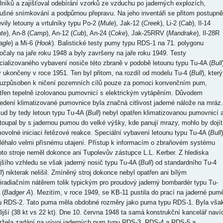
ulníků a zajišťoval odebírání vzorků ze vzduchu po jaderných explozích,
ušné snímkování a podpůrnou přepravu. Na jeho inventáři se přitom postupně
vily letouny a vrtulníky typu Po-2 (
Mule
), Jak-12 (
Creek
), Li-2 (
Cab
), Il-14
ate
), An-8 (
Camp
), An-12 (
Cub
), An-24 (
Coke
), Jak-25RRV (
Mandrake
), Il-28R
agle
) a Mi-6 (
Hook
). Balistické testy pumy typu RDS-1 na 71. polygonu
očaly na jaře roku 1948 a byly završeny na jaře roku 1949. Testy
cializovaného vybavení nosiče této zbraně v podobě letounu typu Tu-4A (
Bull
y ukončeny v roce 1951. Ten byl přitom, na rozdíl od modelu Tu-4 (
Bull
), který
 uzpůsoben k ničení pozemních cílů pouze za pomoci konvenčním pum,
třen tepelně izolovanou pumovnicí s elektrickým vytápěním. Důvodem
edení klimatizované pumovnice byla značná citlivost jaderné nálože na mráz.
ud by tedy letoun typu Tu-4A (
Bull
) nebyl opatřen klimatizovanou pumovnicí 
toupal by s jadernou pumou do velké výšky, kde panují mrazy, mohlo by dojít
ovolné iniciaci řetězové reakce. Speciální vybavení letounu typu Tu-4A (
Bull
)
léhalo velmi přísnému utajení. Přístup k informacím o zbraňovém systému
oto stroje neměl dokonce ani Tupolevův zástupce L.L. Kerber. Z hlediska
jšího vzhledu se však jaderný nosič typu Tu-4A (
Bull
) od standardního Tu-4
l
) nikterak nelišil. Zmíněný stroj dokonce nebyl opatřen ani bílým
tiradiačním nátěrem tolik typickým pro proudový jaderný bombardér typu Tu-
 (
Badger A
). Mezitím, v roce 1949, se KB-11 pustila do prací na jaderné pum
u RDS-2. Tato puma měla obdobné rozměry jako puma typu RDS-1. Byla vša
nější (38 kt vs 22 kt). Dne 10. června 1948 ta samá konstrukční kancelář naví
ržela zadání na vývoj jaderných pum typu RDS-3, RDS-4 a RDS-5 a