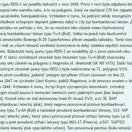
 typu RDS-1 se podařilo dokončit v roce 1949. První z nich byla odpálena dn
 srpna toho samého roku, a to na polygonu, který se nacházel 170 km západ
kazašského Semipalatinska. Vzhledem k tomu, že jediným tehdy dostupným
středkem schopným dopravit jadernou nálož k cíly byl bombardovací letoun, j
počátku se počítalo s tím, že se nosičem této zbraně stane čtyřmotorový
tový bombardovací letoun typu Tu-4 (
Bull
). Volba na právě tuto bezlicenční
ii amerického Boeingu B-29
Superfortress
přitom nepadla náhodou. Tento stro
iž měl ze všech letounů sovětské konstrukce té doby zdaleka největší nosnos
olet. Balistické testy pumy typu RDS-1 se rozeběhly již v první polovině roku
8. V rámci zmíněných zkoušek byly letounem typu Tu-4 (
Bull
) shazovány
ety této zbraně na polygonu u Noginska (4. direktorát GK NII VVS). Další fá
istických zkoušek pumy typu RDS-1 byla realizována na 71. polygonu VVS.
to první sovětský „jaderný“ polygon byl přitom zřízen výnosem ze dne 21.
na 1947 ve východní části Krymu, poblíž Bagerova, a do provozu uveden v lé
u 1949. Vzhledem k tomu, že byl Krym významným letoviskem, zmíněný
ygon sloužil pouze k testování inertních verzí jaderných pum (bez bojové
ti). Kromě toho se stal domovinou hned tří útvarů VVS, a to 35. BAP
mbardovací letecký pluk), který nejprve provozoval pístové bombardovací
ouny typu Tu-4A (
Bull
) a následně proudové bombardovací letouny, 513. IAP
íhací letecký pluk), který zprvu provozoval pístové stíhací letouny typu La-11
ng
) a poté proudové stíhací letouny typu MiG-17 (
Fresco
), a 647. SAPSO
íšený letecký pluk speciálního určení). Ten provozoval pestrou škálu letounů