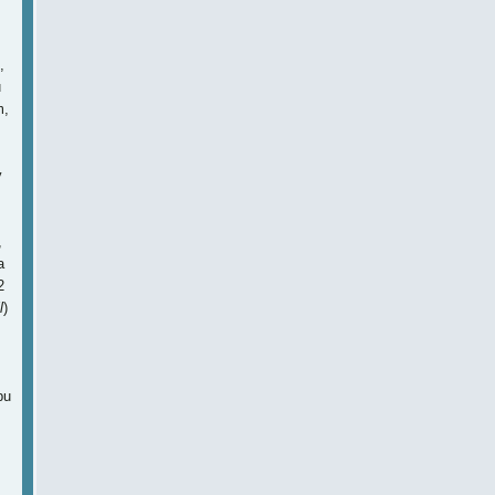
,
u
m,
y
,
a
2
l
)
pu