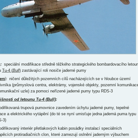
p
:
speciální modifikace středně těžkého strategického bombardovacího letou
u
Tu-4 (
Bull
)
zastávající roli nosiče jaderné pumy
ení
:
ničení důležitých pozemních cílů nacházejících se v hloubce území
tivníka (průmyslová centra, elektrárny, vojenské objekty, pozemní komunikac
omunikační uzle) za pomoci neřízené jaderné pumy typu RDS-3
išnosti od letounu Tu-4 (Bull)
:
odifikovaná trupová pumovnice zavedením úchytu jaderné pumy, tepelné
lace a elektrického vytápění (do té se nyní umisťuje jedna jaderná puma typu
-3)
odifikovaný interiér přetlakových kabin posádky instalací speciálních
ápěcích protiradiačních clon, které zamezují oslnění jaderným výbuchem