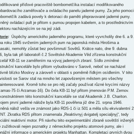
odifikované příďové pracoviště bombometčíka instalací modifikovaného
bardovacího zaměřovače a ovládacího panelu jaderné pumy. Za jeho pomoci
bometčík zadává povely k detonaci do paměti přepravované jaderné pumy.
něný ovládací pult je přitom s pumou propojen kabelem, a to prostřednictvím
ektoru nacházejícím se na její zádi.
torie
:
Úspěchy amerického jaderného programu, které vyvrcholily dne 6. a 9.
na roku 1945 svržením jaderných pum na japonská města Hirošima a
asaki, nemohly zůstat bez povšimnutí Sovětů. Krátce nato, dne 9. dubna
6, byla tak při laboratoři č.2 Sovětské Akademie Věd zřízena konstrukční
celář KB-11 se zaměřením na vývoj jaderných zbraní. Sídlo zmíněné
strukční kanceláře bylo přitom vybudováno v Sarově, neboť se nacházel
ativně blízko Moskvy a zároveň v oblasti s poměrně řídkým osídlením. V této
vislosti se Sarov stal na mnoho let zapovězeným městem pro všechny
ainteresované. Kromě toho se pro něj začaly používat různé krycími názvy
zamas-75 či Arzamas-16). Do čela KB-11 byl přitom jmenován P.M. Zernov.
konstruktérem této konstrukční kanceláře se stal Akademik J.B. Chariton.
ojem první jaderné nálože byla KB-11 pověřena již dne 21. srpna 1946.
něná nálož vešla ve známost jako RDS-1 či iz.501 a měla sílu ekvivalentní 2
TNT. Zkratka RDS přitom znamenala „Reaktivnyj dvigatelj specialjnyj“, tedy
ciální reaktivní motor. Při návrhu této experimentální zbraně sovětští inženýři
ě zužitkovali nejen poznatky z německého projektu atomové pumy, ale i
onážní informace o americkém projektu Manhattan. Kompletaci prvních dvou