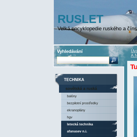
RUSLET
Velká encyklopedie ruského a číns
Vyhledávání
Úvo
A.N
Tu
TECHNIKA
sovětská a ruská
technika
balóny
bezpilotní prostředky
ekranoplány
hgv
letecká technika
afanasev n.i.