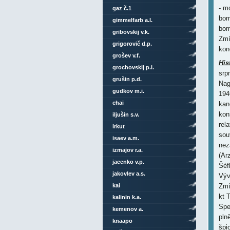
- m
gaz č.1
bom
gimmelfarb a.l.
bom
gribovskij v.k.
Zmí
grigorovič d.p.
kon
grošev v.f.
His
grochovskij p.i.
srp
grušin p.d.
Nag
gudkov m.i.
194
chai
kan
kon
iljušin s.v.
rel
irkut
sou
isaev a.m.
nez
izmajov r.a.
(Ar
jacenko v.p.
Šéf
jakovlev a.s.
Výv
kai
Zmí
kt 
kalinin k.a.
Spe
kemenov a.
pln
knaapo
špi