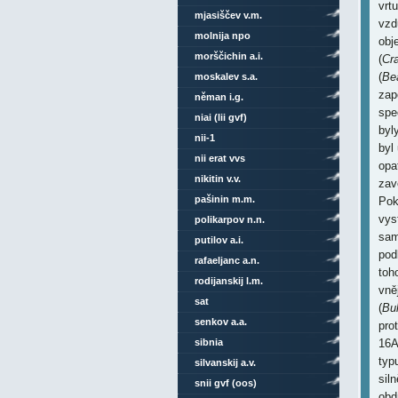
vrt
mjasiščev v.m.
vzd
molnija npo
obje
morščichin a.i.
(
Cr
(
Be
moskalev s.a.
zap
něman i.g.
spe
niai (lii gvf)
byl
nii-1
byl
nii erat vvs
opa
nikitin v.v.
zav
pašinin m.m.
Pok
vys
polikarpov n.n.
sam
putilov a.i.
pod
rafaeljanc a.n.
toh
rodijanskij l.m.
vně
sat
(
Bul
senkov a.a.
pro
sibnia
16A
typ
silvanskij a.v.
sil
snii gvf (oos)
obd