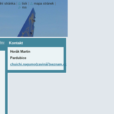
ní stránka
|
tisk
|
mapa stránek
|
rss
lev
Kontakt
Horák Martin
Pardubice
chuichi.nagumo(zavináč)seznam.cz