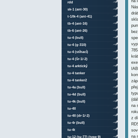
na 
rdd
Nás
sk-1 (ant-30)
drá
t-1/lk-4 (ant-41)
skl
tb-4 (ant-16)
pum
tb-6 (ant-26)
bez
spe
tu-4 (bull)
vyp
tu-4 (g-310)
785
tu-4 (stíhací)
krá
tu-4 (šr-1/-2)
exe
tu-4 arktický
IAB
tu-4 tanker
kon
tu-4 tanker2
záp
pře
tu-4a (bull)
typ
tu-4d (bull)
(dá
tu-4k (bull)
na 
tu-4ll
rok
tu-4ll (dr-1/-2)
z d
tu-4r (bull)
RDS
tu-4t
sov
na 
tu-12 (tu-77) (type 9)