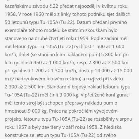
kazaňskému závodu č.22 předat nejpozději v květnu roku
1958. V roce 1960 mělo z linky tohoto podniku sjet dalších
50 letounů typu Tu-105A (Tu-22). Datum předání prvního
exempláře tohoto modelu ke státním zkouškám bylo
stanoveno na druhé čtvrtletí roku 1959. Podle zadání měl
mít letoun typu Tu-105A (Tu-22) rychlost 1 500 až 1 600
km/h, dolet (se standardním nákladem pum) 5 800 km při
letu rychlostí 950 až 1 000 km/h, resp. 2 300 až 2 500 km
při rychlostí 1 200 až 1 300 km/h, dostup 14 000 až 15 000
m (v nadzvukovém letovém režimu) a rozjezd při vzletu
2 300 až 2 500 km. Standardní bojový náklad letounu typu
Tu-105A (Tu-22) měl činit 3 000 kg. V přetížené konfiguraci
měl tento stroj být schopen přepravy nákladu pum o
hmotnosti 9 000 kg. Práce na pokročilém vývojovém
projektu letounu typu Tu-105A (Tu-22) se rozeběhly v srpnu
roku 1957 a byly završeny v září roku 1958. Z hlediska
konstrukce se letoun typu Tu-105A (Tu-22) od svého