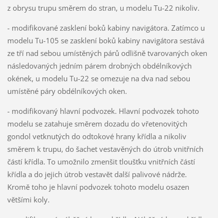
z obrysu trupu směrem do stran, u modelu Tu-22 nikoliv.
- modifikované zasklení boků kabiny navigátora. Zatímco u
modelu Tu-105 se zasklení boků kabiny navigátora sestává
ze tří nad sebou umístěných párů odlišně tvarovaných oken
následovaných jedním párem drobných obdélníkových
okének, u modelu Tu-22 se omezuje na dva nad sebou
umístěné páry obdélníkových oken.
- modifikovaný hlavní podvozek. Hlavní podvozek tohoto
modelu se zatahuje směrem dozadu do vřetenovitých
gondol vetknutých do odtokové hrany křídla a nikoliv
směrem k trupu, do šachet vestavěných do útrob vnitřních
částí křídla. To umožnilo zmenšit tloušťku vnitřních částí
křídla a do jejich útrob vestavět další palivové nádrže.
Kromě toho je hlavní podvozek tohoto modelu osazen
většími koly.