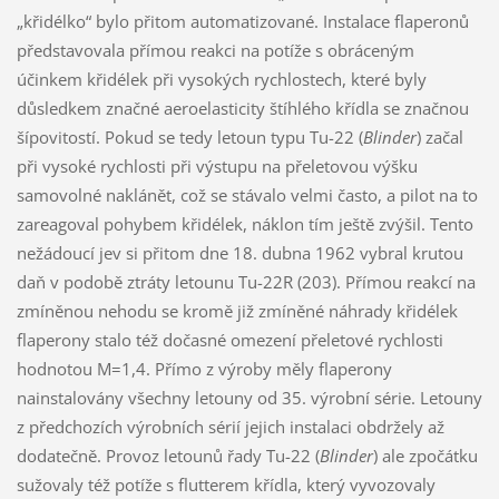
„křidélko“ bylo přitom automatizované. Instalace flaperonů
představovala přímou reakci na potíže s obráceným
účinkem křidélek při vysokých rychlostech, které byly
důsledkem značné aeroelasticity štíhlého křídla se značnou
šípovitostí. Pokud se tedy letoun typu Tu-22 (
Blinder
) začal
při vysoké rychlosti při výstupu na přeletovou výšku
samovolné naklánět, což se stávalo velmi často, a pilot na to
zareagoval pohybem křidélek, náklon tím ještě zvýšil. Tento
nežádoucí jev si přitom dne 18. dubna 1962 vybral krutou
daň v podobě ztráty letounu Tu-22R (203). Přímou reakcí na
zmíněnou nehodu se kromě již zmíněné náhrady křidélek
flaperony stalo též dočasné omezení přeletové rychlosti
hodnotou M=1,4. Přímo z výroby měly flaperony
nainstalovány všechny letouny od 35. výrobní série. Letouny
z předchozích výrobních sérií jejich instalaci obdržely až
dodatečně. Provoz letounů řady Tu-22 (
Blinder
) ale zpočátku
sužovaly též potíže s flutterem křídla, který vyvozovaly