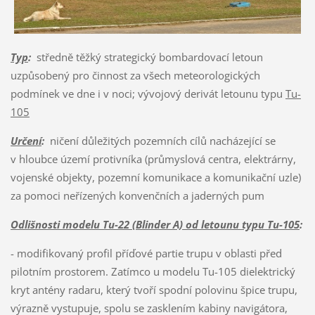
Typ
:
středně těžký strategický bombardovací letoun
uzpůsobený pro činnost za všech meteorologických
podmínek ve dne i v noci; vývojový derivát letounu typu
Tu-
105
Určení
:
ničení důležitých pozemních cílů nacházející se
v hloubce území protivníka (průmyslová centra, elektrárny,
vojenské objekty, pozemní komunikace a komunikační uzle)
za pomoci neřízených konvenčních a jaderných pum
Odlišnosti modelu Tu-22 (Blinder A) od letounu typu Tu-105
:
- modifikovaný profil příďové partie trupu v oblasti před
pilotním prostorem. Zatímco u modelu Tu-105 dielektrický
kryt antény radaru, který tvoří spodní polovinu špice trupu,
výrazně vystupuje, spolu se zasklením kabiny navigátora,