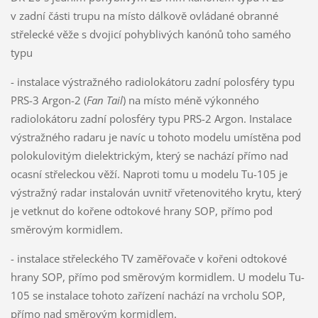
v zadní části trupu na místo dálkově ovládané obranné
střelecké věže s dvojicí pohyblivých kanónů toho samého
typu
- instalace výstražného radiolokátoru zadní polosféry typu
PRS-3 Argon-2 (
Fan Tail
) na místo méně výkonného
radiolokátoru zadní polosféry typu PRS-2 Argon. Instalace
výstražného radaru je navíc u tohoto modelu umístěna pod
polokulovitým dielektrickým, který se nachází přímo nad
ocasní střeleckou věží. Naproti tomu u modelu Tu-105 je
výstražný radar instalován uvnitř vřetenovitého krytu, který
je vetknut do kořene odtokové hrany SOP, přímo pod
směrovým kormidlem.
- instalace střeleckého TV zaměřovače v kořeni odtokové
hrany SOP, přímo pod směrovým kormidlem. U modelu Tu-
105 se instalace tohoto zařízení nachází na vrcholu SOP,
přímo nad směrovým kormidlem.