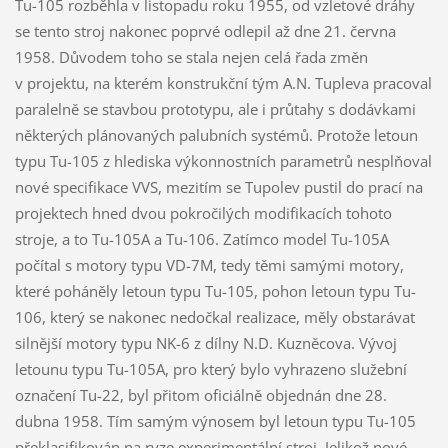
Tu-105 rozběhla v listopadu roku 1955, od vzletové dráhy
se tento stroj nakonec poprvé odlepil až dne 21. června
1958. Důvodem toho se stala nejen celá řada změn
v projektu, na kterém konstrukční tým A.N. Tupleva pracoval
paralelně se stavbou prototypu, ale i průtahy s dodávkami
některých plánovaných palubních systémů. Protože letoun
typu Tu-105 z hlediska výkonnostních parametrů nesplňoval
nové specifikace VVS, mezitím se Tupolev pustil do prací na
projektech hned dvou pokročilých modifikacích tohoto
stroje, a to Tu-105A a Tu-106. Zatímco model Tu-105A
počítal s motory typu VD-7M, tedy těmi samými motory,
které poháněly letoun typu Tu-105, pohon letoun typu Tu-
106, který se nakonec nedočkal realizace, měly obstarávat
silnější motory typu NK-6 z dílny N.D. Kuzněcova. Vývoj
letounu typu Tu-105A, pro který bylo vyhrazeno služební
označení Tu-22, byl přitom oficiálně objednán dne 28.
dubna 1958. Tím samým výnosem byl letoun typu Tu-105
překlasifikován na ryze experimentální stroj. Jelikož nové