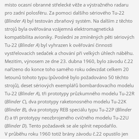
místo ocasní obranné střelecké věže a výstražného radaru
pro zadní polosféru. Za pomoci dalšího sériového Tu-22
(
Blinder A
) byl testován zbraňový systém. Na dalším z těchto
strojů byla ověřována vzájemná elektromagnetická
kompatibilita avioniky. Poslední ze zmíněných pěti sériových
Tu-22 (
Blinder A
) byl vyhrazen k ověřování činnosti
vystřelovacích sedaček a chování při velkých úhlech náběhu.
Mezitím, výnosem ze dne 23. dubna 1960, bylo závodu č.22
nařízeno do konce toho samého roku odevzdat celkem 20
letounů tohoto typu (původně bylo požadováno 50 těchto
strojů), deset sériových exemplářů bombardovacího modelu
Tu-22 (
Blinder A
), tři prototypy průzkumného modelu Tu-22R
(
Blinder C
), dva prototypy raketonosného modelu Tu-22K
(
Blinder B
), dva prototypy REB speciálu typu Tu-22P (
Blinder
E
) a tři prototypy neozbrojeného cvičného modelu Tu-22U
(
Blinder D
). Tento požadavek se ale splnit nepodařilo.
V průběhu roku 1960 totiž brány závodu č.22 opustilo jen