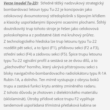
Verze (model Tu-22)
:
Středně těžký nadzvukový strategický
bombardovací letoun typu Tu-22 je koncipován jako
celokovový dvoumotorový středoplošník s šípovým křídlem
a klasicky uspořádanými šípovými ocasními plochami. Štíhlý
doutníkovitý trup tohoto stroje je řešen jako celokovová
poloskořepina a z podstatné části má kruhový průřez.
Z technologického hlediska lze trup letounu typu Tu-22
rozdělit pět sekcí, a to špici (F1), příďovou sekci (F2 a F3),
střední sekci (F4) a záďovou sekci (F5). Špice trupu letounu
typu Tu-22 ogivální profil a sestává se ze dvou dílů, a to
„plechového“ horního, který ukrývá přístrojovou sekci s
bloky navigačního-bombardovacího radiolokátoru typu R-1A
Rubín-1A, a dolního. Ten mírně vystupuje z obrysu boků
trupu a zastává funkci krytu antény zmíněného radaru.
Z tohoto důvodu je zhotoven z dielektrického materiálu
(sklolaminát). Útroby příďové sekce trupu F2 vyplňuje
tandemově uspořádaná třímístná přetlaková kabina se