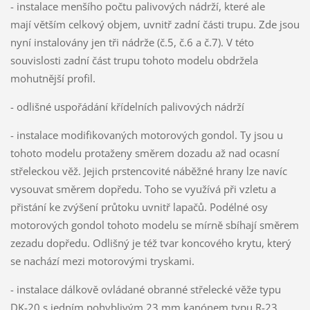
- instalace menšího počtu palivových nádrží, které ale
mají větším celkový objem, uvnitř zadní části trupu. Zde jsou
nyní instalovány jen tři nádrže (č.5, č.6 a č.7). V této
souvislosti zadní část trupu tohoto modelu obdržela
mohutnější profil.
- odlišné uspořádání křídelních palivových nádrží
- instalace modifikovaných motorových gondol. Ty jsou u
tohoto modelu protaženy směrem dozadu až nad ocasní
střeleckou věž. Jejich prstencovité náběžné hrany lze navíc
vysouvat směrem dopředu. Toho se využívá při vzletu a
přistání ke zvýšení průtoku uvnitř lapačů. Podélné osy
motorových gondol tohoto modelu se mírně sbíhají směrem
zezadu dopředu. Odlišný je též tvar koncového krytu, který
se nachází mezi motorovými tryskami.
- instalace dálkově ovládané obranné střelecké věže typu
DK-20 s jedním pohyblivým 23 mm kanónem typu R-23