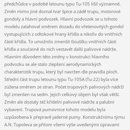
předchůdce v podobě letounu typu Tu-105 lišil významně.
Změn mimo jiné doznal tvar špice a zádě trupu, motorové
gondoly a hlavní podvozek. Hlavní podvozek se u tohoto
modelu zatahoval směrem dozadu do vřetenovitých gondol
vystupujících z odtokové hrany křídla a nikoliv do vnitřních
částí křídla. To umožnilo zmenšit tloušťku vnitřních částí
křídla a současně do nich vestavět další palivové nádrže.
Hlavním důvodem této změny v konstrukci hlavního
podvozku se ale stalo zlepšení aerodynamických
charakteristik trupu, který byl navržen dle pravidla ploch.
Střední část trupu letounu typu Tu-105A (Tu-22) byla více
zúžena směrem ze stran. Počet trupových palivových nádrží
byl zmenšen na sedm. Jejich celkový objem byl však větší.
Změn ale dostaly též křídelní palivové nádrže a palubní
vybavení. Trupová pumovnice tohoto modelu byla
uzpůsobena k přepravě jaderné pumy. Konstrukčnímu týmu
A.N. Tupoleva se přitom všemi výše uvedenými úpravami