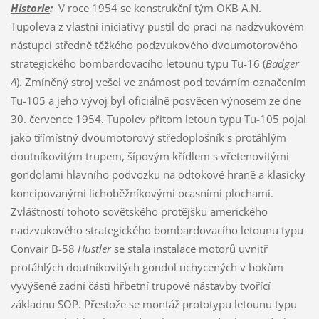
Historie
:
V roce 1954 se konstrukční tým OKB A.N.
Tupoleva z vlastní iniciativy pustil do prací na nadzvukovém
nástupci středně těžkého podzvukového dvoumotorového
strategického bombardovacího letounu typu Tu-16 (
Badger
A
). Zmíněný stroj vešel ve známost pod továrním označením
Tu-105 a jeho vývoj byl oficiálně posvěcen výnosem ze dne
30. července 1954. Tupolev přitom letoun typu Tu-105 pojal
jako třímístný dvoumotorový středoplošník s protáhlým
doutníkovitým trupem, šípovým křídlem s vřetenovitými
gondolami hlavního podvozku na odtokové hraně a klasicky
koncipovanými lichoběžníkovými ocasními plochami.
Zvláštností tohoto sovětského protějšku amerického
nadzvukového strategického bombardovacího letounu typu
Convair B-58
Hustler
se stala instalace motorů uvnitř
protáhlých doutníkovitých gondol uchycených v bokům
vyvýšené zadní části hřbetní trupové nástavby tvořící
základnu SOP. Přestože se montáž prototypu letounu typu