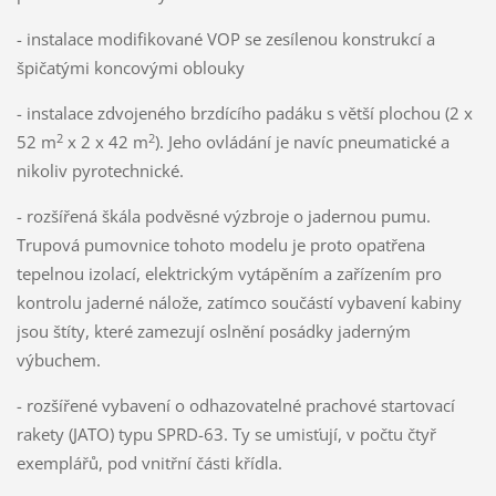
- instalace modifikované VOP se zesílenou konstrukcí a
špičatými koncovými oblouky
- instalace zdvojeného brzdícího padáku s větší plochou (2 x
2
2
52 m
x 2 x 42 m
). Jeho ovládání je navíc pneumatické a
nikoliv pyrotechnické.
- rozšířená škála podvěsné výzbroje o jadernou pumu.
Trupová pumovnice tohoto modelu je proto opatřena
tepelnou izolací, elektrickým vytápěním a zařízením pro
kontrolu jaderné nálože, zatímco součástí vybavení kabiny
jsou štíty, které zamezují oslnění posádky jaderným
výbuchem.
- rozšířené vybavení o odhazovatelné prachové startovací
rakety (JATO) typu SPRD-63. Ty se umisťují, v počtu čtyř
exemplářů, pod vnitřní části křídla.