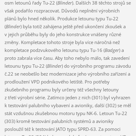
osm letounů řady Tu-22 (
Blinder
). Dalších 38 těchto strojů se
však podařilo rozpracovat. Důvodů neplnění výrobních
plánů bylo hned několik. Produkce letounu typu Tu-22
(
Blinder
) byla totiž zahájena ještě před ukončení zkoušek a
v jejich průběhu byly do jeho konstrukce vnášeny různé
změny. Kompletace tohoto stroje byla více náročná než
kompletace podzvukového letounu typu Tu-16 (
Badger
) a
proto zabrala více času. Aby toho nebylo málo, tak zavedení
letounu typu Tu-22 (
Blinder
) do výrobního programu závodu
č.22 se neobešlo bez modernizace jeho výrobního zařízení a
prodloužení VPD podnikového letiště. Pro potřeby
zkušebního programu byly určeny též všechny letouny
z třetí výrobní série. Zatímco jeden z nich (301) byl vyhrazen
k testování palubního vybavení a avioniky, další (302) se měl
stát vzdušnou zkušebnou motoru typu NK-6. Letoun Tu-22
(303) kromě testování palubních systémů a avioniky
posloužil též k testování JATO typu SPRD-63. Za pomoci