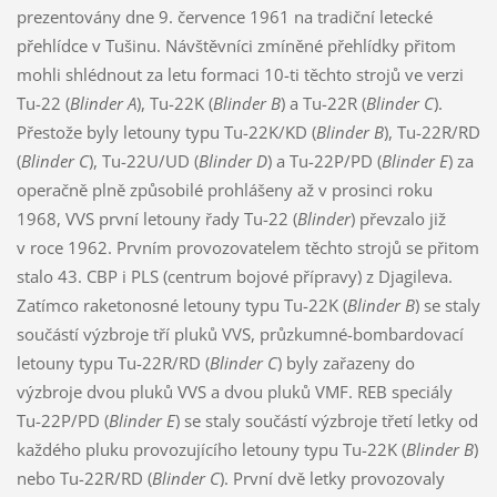
prezentovány dne 9. července 1961 na tradiční letecké
přehlídce v Tušinu. Návštěvníci zmíněné přehlídky přitom
mohli shlédnout za letu formaci 10-ti těchto strojů ve verzi
Tu-22 (
Blinder A
), Tu-22K (
Blinder B
) a Tu-22R (
Blinder C
).
Přestože byly letouny typu Tu-22K/KD (
Blinder B
), Tu-22R/RD
(
Blinder C
), Tu-22U/UD (
Blinder D
) a Tu-22P/PD (
Blinder E
) za
operačně plně způsobilé prohlášeny až v prosinci roku
1968, VVS první letouny řady Tu-22 (
Blinder
) převzalo již
v roce 1962. Prvním provozovatelem těchto strojů se přitom
stalo 43. CBP i PLS (centrum bojové přípravy) z Djagileva.
Zatímco raketonosné letouny typu Tu-22K (
Blinder B
) se staly
součástí výzbroje tří pluků VVS, průzkumné-bombardovací
letouny typu Tu-22R/RD (
Blinder C
) byly zařazeny do
výzbroje dvou pluků VVS a dvou pluků VMF. REB speciály
Tu-22P/PD (
Blinder E
) se staly součástí výzbroje třetí letky od
každého pluku provozujícího letouny typu Tu-22K (
Blinder B
)
nebo Tu-22R/RD (
Blinder C
). První dvě letky provozovaly