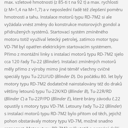
max. vzletové hmotnosti (z 85-ti t na 92 t) a max. rychlosti
(z M=1,4 na M=1,7) a v neposlední řadě též zlepšení poměru
hmotnosti a tahu. Instalace motorů typu RD-7M2 si ale
vyžádala vnést změny do konstrukce motorových gondol a
přidružených systémů. Startovací systém zmíněného
motoru totiž využíval letecký petrolej, zatímco motor typu
VD-7M byl opatřen elektrickým startovacím systémem.
Přímo z montážní linky s instalací motorů typu RD-7M2 sjelo
cca 120 řady Tu-22 (
Blinder
). Instalaci zmíněných motorů
měly přímo z výroby mimo jiné téměř všechny cvičné
speciály typu Tu-22U/UD (
Blinder D
). Do počátku 80. let byly
motory typu RD-7M2 dodatečně nainstalovány též do draků
většiny letounů typu Tu-22K/KD (
Blinder B
), Tu-22R/RD
(
Blinder C
) a Tu-22P/PD (
Blinder E
), které brány závodu č.22
opustily s motory typu VD-7M. Letouny řady Tu-22 (
Blinder
)
s instalací motorů typu RD-7M2 bylo přitom od těch, jejichž
pohon obstarávaly motory typu VD-7M, možné snadno