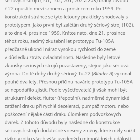
sériových strojů (101, 102, 201, 202 a 203) brány závodu
č.22 opustilo mezi srpnem a prosincem roku 1959. Po
konstrukční stránce se tyto letouny prakticky shodovaly s
prototypem. Jako první byl zalétán druhý sériový stroj (102),
a to dne 4. prosince 1959. Krátce nato, dne 21. prosince
téhož roku, sedmý zkušební let prototypu Tu-105A
předčasně ukončil náraz vysokou rychlostí do země
v důsledku ztráty ovladatelnosti. Následně byly letové
zkoušky sériových strojů pozastaveny, stejně jako sériová
výroba. Do té doby druhý sériový Tu-22 (
Blinder A
) vykonal
pouhé dva lety. Přesnou příčinu havárie prototypu Tu-105A
se nepodařilo zjistit. Podle vyšetřovatelů jí však mohl být
strukturní defekt, flutter (třepotání), nadměrné dynamické
zatížení draku při rychlé deceleraci, pumpáž motoru nebo
poškození nějaké části draku úlomkem podvozkových
dvířek. Z tohoto důvodu byly následně do konstrukce
sériových strojů dodatečně vneseny změny, které měly snížit
riziko vzniku všech výše uvedených mimořádných událostí.