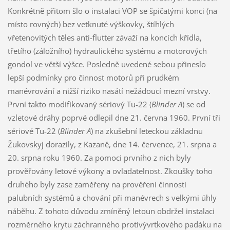
Konkrétně přitom šlo o instalaci VOP se špičatými konci (na
místo rovných) bez vetknuté výškovky, štíhlých
vřetenovitých těles anti-flutter závaží na koncích křídla,
třetího (záložního) hydraulického systému a motorových
gondol ve větší výšce. Posledně uvedené sebou přineslo
lepší podmínky pro činnost motorů při prudkém
manévrování a nižší riziko nasátí nežádoucí mezní vrstvy.
První takto modifikovaný sériový Tu-22 (
Blinder A
) se od
vzletové dráhy poprvé odlepil dne 21. června 1960. První tři
sériové Tu-22 (
Blinder A
) na zkušební leteckou základnu
Žukovskyj dorazily, z Kazaně, dne 14. července, 21. srpna a
20. srpna roku 1960. Za pomoci prvního z nich byly
prověřovány letové výkony a ovladatelnost. Zkoušky toho
druhého byly zase zaměřeny na prověření činnosti
palubních systémů a chování při manévrech s velkými úhly
náběhu. Z tohoto důvodu zmíněný letoun obdržel instalaci
rozměrného krytu záchranného protivývrtkového padáku na