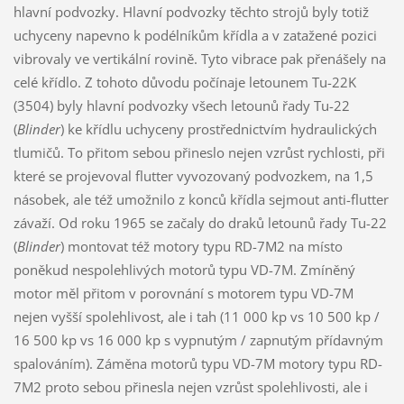
hlavní podvozky. Hlavní podvozky těchto strojů byly totiž
uchyceny napevno k podélníkům křídla a v zatažené pozici
vibrovaly ve vertikální rovině. Tyto vibrace pak přenášely na
celé křídlo. Z tohoto důvodu počínaje letounem Tu-22K
(3504) byly hlavní podvozky všech letounů řady Tu-22
(
Blinder
) ke křídlu uchyceny prostřednictvím hydraulických
tlumičů. To přitom sebou přineslo nejen vzrůst rychlosti, při
které se projevoval flutter vyvozovaný podvozkem, na 1,5
násobek, ale též umožnilo z konců křídla sejmout anti-flutter
závaží. Od roku 1965 se začaly do draků letounů řady Tu-22
(
Blinder
) montovat též motory typu RD-7M2 na místo
poněkud nespolehlivých motorů typu VD-7M. Zmíněný
motor měl přitom v porovnání s motorem typu VD-7M
nejen vyšší spolehlivost, ale i tah (11 000 kp vs 10 500 kp /
16 500 kp vs 16 000 kp s vypnutým / zapnutým přídavným
spalováním). Záměna motorů typu VD-7M motory typu RD-
7M2 proto sebou přinesla nejen vzrůst spolehlivosti, ale i