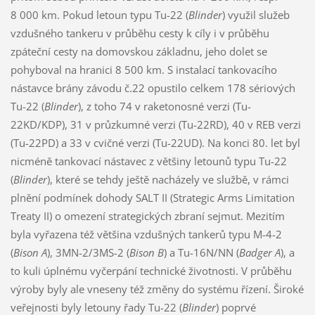
8 000 km. Pokud letoun typu Tu-22 (
Blinder
) využil služeb
vzdušného tankeru v průběhu cesty k cíly i v průběhu
zpáteční cesty na domovskou základnu, jeho dolet se
pohyboval na hranici 8 500 km. S instalací tankovacího
nástavce brány závodu č.22 opustilo celkem 178 sériových
Tu-22 (
Blinder
), z toho 74 v raketonosné verzi (Tu-
22KD/KDP), 31 v průzkumné verzi (Tu-22RD), 40 v REB verzi
(Tu-22PD) a 33 v cvičné verzi (Tu-22UD). Na konci 80. let byl
nicméně tankovací nástavec z většiny letounů typu Tu-22
(
Blinder
), které se tehdy ještě nacházely ve službě, v rámci
plnění podmínek dohody SALT II (Strategic Arms Limitation
Treaty II) o omezení strategických zbraní sejmut. Mezitím
byla vyřazena též většina vzdušných tankerů typu M-4-2
(
Bison A
), 3MN-2/3MS-2 (
Bison B
) a Tu-16N/NN (
Badger A
), a
to kuli úplnému vyčerpání technické životnosti. V průběhu
výroby byly ale vneseny též změny do systému řízení. Široké
veřejnosti byly letouny řady Tu-22 (
Blinder
) poprvé