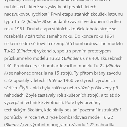
rychlostech, které se vyskytly při prvních letech
nadzvukovou rychlostí. První etapu státních zkoušek letounu
typu Tu-22 (
Blinder A
) se podařilo završit ve druhém čtvrtletí
roku 1961. Druhá etapa státních zkoušek tohoto stroje se
rozeběhla v září toho samého roku. Do konce roku 1961
celkem sedm sériových exemplářů bombardovacího modelu
Tu-22 (
Blinder A
) vykonalo, spolu s prvním prototypem
průzkumného modelu Tu-22R (
Blinder C
), na 400 zkušebních
letů. Produkce ryze bombardovacího modelu Tu-22 (
Blinder
A
) se nakonec omezila na 15 strojů. Ty přitom brány závodu
č.22 opustily v letech 1959 až 1960 ve čtyřech výrobních
sériích. Čtyři z nich byly zničeny nebo vážně poškozeny při
nehodách. Zbylé zastávaly roli zkušebních strojů, a to až do
vyčerpání technické životnosti. Poté byly předány
technickým školám, kde plnily poslání pozemní instruktážní
pomůcky. V roce 1960 ryze bombardovací model Tu-22
(
Blinder A
) ve výrobním programu závodu č.22 nahradila