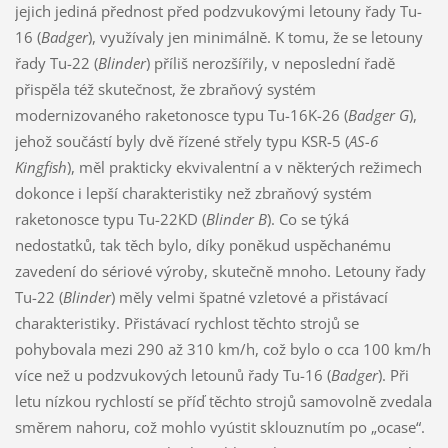
jejich jediná přednost před podzvukovými letouny řady Tu-
16 (
Badger
), využívaly jen minimálně. K tomu, že se letouny
řady Tu-22 (
Blinder
) příliš nerozšířily, v neposlední řadě
přispěla též skutečnost, že zbraňový systém
modernizovaného raketonosce typu Tu-16K-26 (
Badger G
),
jehož součástí byly dvě řízené střely typu KSR-5 (
AS-6
Kingfish
), měl prakticky ekvivalentní a v některých režimech
dokonce i lepší charakteristiky než zbraňový systém
raketonosce typu Tu-22KD (
Blinder B
). Co se týká
nedostatků, tak těch bylo, díky poněkud uspěchanému
zavedení do sériové výroby, skutečně mnoho. Letouny řady
Tu-22 (
Blinder
) měly velmi špatné vzletové a přistávací
charakteristiky. Přistávací rychlost těchto strojů se
pohybovala mezi 290 až 310 km/h, což bylo o cca 100 km/h
více než u podzvukových letounů řady Tu-16 (
Badger
). Při
letu nízkou rychlostí se příď těchto strojů samovolně zvedala
směrem nahoru, což mohlo vyústit sklouznutím po „ocase“.