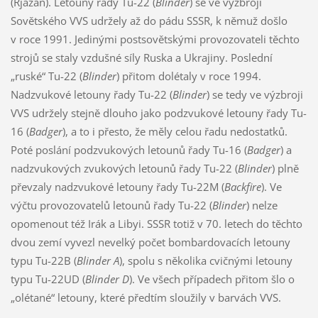
(Rjazaň). Letouny řady Tu-22 (
Blinder
) se ve výzbroji
Sovětského VVS udržely až do pádu SSSR, k němuž došlo
v roce 1991. Jedinými postsovětskými provozovateli těchto
strojů se staly vzdušné síly Ruska a Ukrajiny. Poslední
„ruské“ Tu-22 (
Blinder
) přitom dolétaly v roce 1994.
Nadzvukové letouny řady Tu-22 (
Blinder
) se tedy ve výzbroji
VVS udržely stejně dlouho jako podzvukové letouny řady Tu-
16 (
Badger
), a to i přesto, že měly celou řadu nedostatků.
Poté poslání podzvukových letounů řady Tu-16 (
Badger
) a
nadzvukových zvukových letounů řady Tu-22 (
Blinder
) plně
převzaly nadzvukové letouny řady Tu-22M (
Backfire
). Ve
výčtu provozovatelů letounů řady Tu-22 (
Blinder
) nelze
opomenout též Irák a Libyi. SSSR totiž v 70. letech do těchto
dvou zemí vyvezl nevelký počet bombardovacích letouny
typu Tu-22B (
Blinder A
), spolu s několika cvičnými letouny
typu Tu-22UD (
Blinder D
). Ve všech případech přitom šlo o
„olétané“ letouny, které předtím sloužily v barvách VVS.