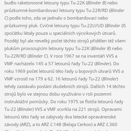
buďto raketonosné letouny typu Tu-22K (
Blinder B
) nebo
průzkumné-bombardovací letouny typu Tu-22R/RD (
Blinder
C
) podle toho, zda se jednalo o bombardovací nebo
průzkumný pluk. Cvičné letouny typu Tu-22U/UD (
Blinder D
)
zpočátku létaly pouze u speciálních výcvikových útvarů.
Později byl ale nevelký počet těchto strojů přidělen též všem
plukům provozujícím letouny typu Tu-22K (
Blinder B
) nebo
Tu-22R/RD (
Blinder C
). V roce 1967 se na inventáři VVS a
VMF nacházelo 145 a 57 letounů řady Tu-22 (
Blinder
). Do
roku 1969 počet letounů této řady u bojových útvarů VVS a
VMF vzrostl na 179 a 62. 16 letounů řady Tu-22 (
Blinder
)
tehdy zastávalo poslání zkušebních strojů. Dalších 14 těchto
strojů bylo ve stejnou dobu využíváno v roli pozemní
instruktážní pomůcky. Do roku 1975 se flotila letounů řady
Tu-22 (
Blinder
) VVS a VMF scvrkla na 221 strojů. Opravami
letounů této řady se zabývaly dva letecké opravárenské
závody (ARZ), a to ARZ č.148 (Belaja Cerkov) a ARZ č.360