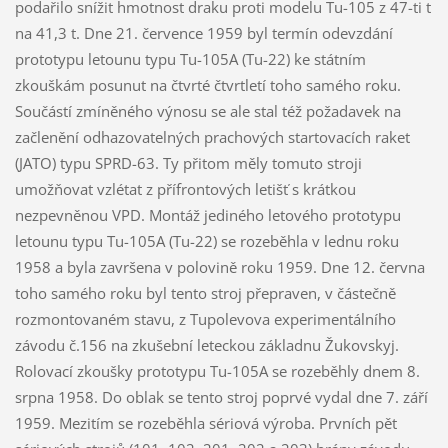
podařilo snížit hmotnost draku proti modelu Tu-105 z 47-ti t
na 41,3 t. Dne 21. července 1959 byl termín odevzdání
prototypu letounu typu Tu-105A (Tu-22) ke státním
zkouškám posunut na čtvrté čtvrtletí toho samého roku.
Součástí zmíněného výnosu se ale stal též požadavek na
začlenění odhazovatelných prachových startovacích raket
(JATO) typu SPRD-63. Ty přitom měly tomuto stroji
umožňovat vzlétat z přífrontových letišť s krátkou
nezpevněnou VPD. Montáž jediného letového prototypu
letounu typu Tu-105A (Tu-22) se rozeběhla v lednu roku
1958 a byla završena v polovině roku 1959. Dne 12. června
toho samého roku byl tento stroj přepraven, v částečně
rozmontovaném stavu, z Tupolevova experimentálního
závodu č.156 na zkušební leteckou základnu Žukovskyj.
Rolovací zkoušky prototypu Tu-105A se rozeběhly dnem 8.
srpna 1958. Do oblak se tento stroj poprvé vydal dne 7. září
1959. Mezitím se rozeběhla sériová výroba. Prvních pět