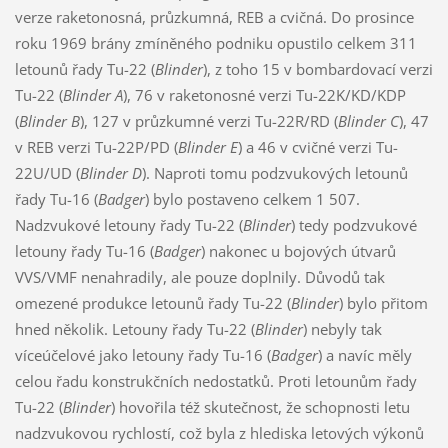
verze raketonosná, průzkumná, REB a cvičná. Do prosince
roku 1969 brány zmíněného podniku opustilo celkem 311
letounů řady Tu-22 (
Blinder
), z toho 15 v bombardovací verzi
Tu-22 (
Blinder A
), 76 v raketonosné verzi Tu-22K/KD/KDP
(
Blinder B
), 127 v průzkumné verzi Tu-22R/RD (
Blinder C
), 47
v REB verzi Tu-22P/PD (
Blinder E
) a 46 v cvičné verzi Tu-
22U/UD (
Blinder D
). Naproti tomu podzvukových letounů
řady Tu-16 (
Badger
) bylo postaveno celkem 1 507.
Nadzvukové letouny řady Tu-22 (
Blinder
) tedy podzvukové
letouny řady Tu-16 (
Badger
) nakonec u bojových útvarů
VVS/VMF nenahradily, ale pouze doplnily. Důvodů tak
omezené produkce letounů řady Tu-22 (
Blinder
) bylo přitom
hned několik. Letouny řady Tu-22 (
Blinder
) nebyly tak
víceúčelové jako letouny řady Tu-16 (
Badger
) a navíc měly
celou řadu konstrukčních nedostatků. Proti letounům řady
Tu-22 (
Blinder
) hovořila též skutečnost, že schopnosti letu
nadzvukovou rychlostí, což byla z hlediska letových výkonů