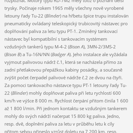
rozpoznat. Motory typu RD-7M2 měly totiž o poznání delší
trysky. Počínaje rokem 1965 měly všechny nově vyrobené
letouny řady Tu-22 (
Blinder
) na hřbetu špice trupu instalován
pneumaticky ovládaný teleskopický trubicovitý nástavec pro
doplňování paliva za letu typu PT-1. Zmíněný tankovací
nástavec byl kompatibilní s tankovacím systémem
vzdušných tankerů typu M-4-2 (
Bison A
), 3MN-2/3MS-2
(
Bison B
) a Tu-16N/NN (
Badger A
). Jeho instalace ale vyžádala
vyjmout palivovou nádrž č.1, která se nacházela přímo za
zadní přetlakovou přepážkou kabiny posádky, a současně
zvýšit počet čerpadel palivové nádrže č.2 ze dvou na čtyři.
Za pomoci tankovacího nástavce typu PT-1 letouny řady Tu-
22 (
Blinder
) mohly doplňovat paliva při letu rychlostí 600
km/h ve výšce 8 000 m. Rychlost čerpání přitom činila 1 600
až 1 800 l/min. Při jednom kontaktu se vzdušným tankerem
mohly do svých nádrží načerpat 15 800 kg paliva. Jedno,
resp. dvě, doplnění paliva za letu v průběhu letu k cíly
přitom sebou přineslo vzrůst doletu na 7 200 km, resp.