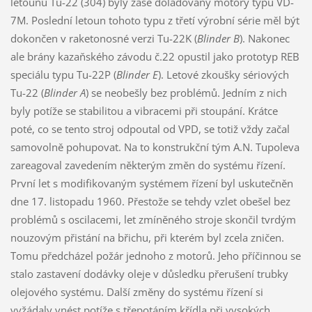
letounu Tu-22 (304) byly zase dolaďovány motory typu VD-
7M. Poslední letoun tohoto typu z třetí výrobní série měl být
dokončen v raketonosné verzi Tu-22K (
Blinder B
). Nakonec
ale brány kazaňského závodu č.22 opustil jako prototyp REB
speciálu typu Tu-22P (
Blinder E
). Letové zkoušky sériových
Tu-22 (
Blinder A
) se neobešly bez problémů. Jedním z nich
byly potíže se stabilitou a vibracemi při stoupání. Krátce
poté, co se tento stroj odpoutal od VPD, se totiž vždy začal
samovolně pohupovat. Na to konstrukční tým A.N. Tupoleva
zareagoval zavedením některým změn do systému řízení.
První let s modifikovaným systémem řízení byl uskutečněn
dne 17. listopadu 1960. Přestože se tehdy vzlet obešel bez
problémů s oscilacemi, let zmíněného stroje skončil tvrdým
nouzovým přistání na břichu, při kterém byl zcela zničen.
Tomu předcházel požár jednoho z motorů. Jeho příčinnou se
stalo zastavení dodávky oleje v důsledku přerušení trubky
olejového systému. Další změny do systému řízení si
vyžádaly vnést potíže s třepotáním křídla při vysokých