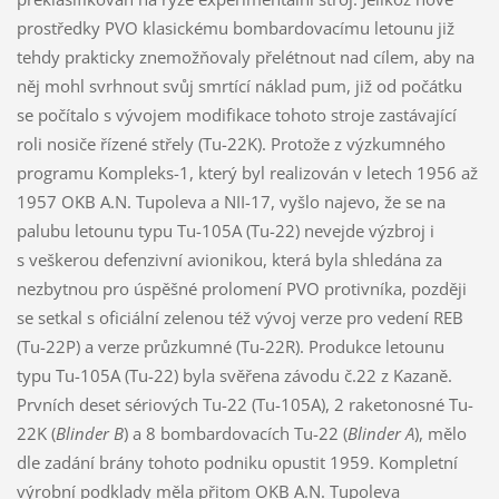
prostředky PVO klasickému bombardovacímu letounu již
tehdy prakticky znemožňovaly přelétnout nad cílem, aby na
něj mohl svrhnout svůj smrtící náklad pum, již od počátku
se počítalo s vývojem modifikace tohoto stroje zastávající
roli nosiče řízené střely (Tu-22K). Protože z výzkumného
programu Kompleks-1, který byl realizován v letech 1956 až
1957 OKB A.N. Tupoleva a NII-17, vyšlo najevo, že se na
palubu letounu typu Tu-105A (Tu-22) nevejde výzbroj i
s veškerou defenzivní avionikou, která byla shledána za
nezbytnou pro úspěšné prolomení PVO protivníka, později
se setkal s oficiální zelenou též vývoj verze pro vedení REB
(Tu-22P) a verze průzkumné (Tu-22R). Produkce letounu
typu Tu-105A (Tu-22) byla svěřena závodu č.22 z Kazaně.
Prvních deset sériových Tu-22 (Tu-105A), 2 raketonosné Tu-
22K (
Blinder B
) a 8 bombardovacích Tu-22 (
Blinder A
), mělo
dle zadání brány tohoto podniku opustit 1959. Kompletní
výrobní podklady měla přitom OKB A.N. Tupoleva