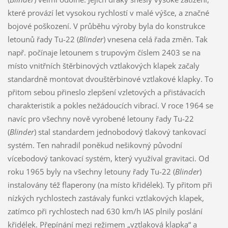
které provází let vysokou rychlostí v malé výšce, a značné
bojové poškození. V průběhu výroby byla do konstrukce
letounů řady Tu-22 (
Blinder
) vnesena celá řada změn. Tak
např. počínaje letounem s trupovým číslem 2403 se na
místo vnitřních štěrbinových vztlakových klapek začaly
standardně montovat dvouštěrbinové vztlakové klapky. To
přitom sebou přineslo zlepšení vzletových a přistávacích
charakteristik a pokles nežádoucích vibrací. V roce 1964 se
navíc pro všechny nově vyrobené letouny řady Tu-22
(
Blinder
) stal standardem jednobodový tlakový tankovací
systém. Ten nahradil poněkud nešikovný původní
vícebodový tankovací systém, který využíval gravitaci. Od
roku 1965 byly na všechny letouny řady Tu-22 (
Blinder
)
instalovány též flaperony (na místo křidélek). Ty přitom při
nízkých rychlostech zastávaly funkci vztlakových klapek,
zatímco při rychlostech nad 630 km/h IAS plnily poslání
křidélek. Přepínání mezi režimem „vztlaková klapka“ a