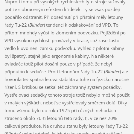
Naproti tomu při vysokých rychlostech tyto stroje sužovaly
potíže s obráceným efektem křidélek. Ty se však později
podařilo odstranit. Při dosednutí při přistání měly letouny
řady Tu-22 (
Blinder
) tendenci k odskakování od VPD. To
přitom mnohdy vyústilo zlomením podvozku. Pojíždění po
VPD vysokou rychlostí provázely vibrace, což zase často
vedlo k uvolnění zámku podvozku. Výhled z pilotní kabiny
byl špatný, stejně jako ergonomie kabiny. Na některé
ovladače totiž pilot dosáhl pouze v případě, že nebyl
připoután k sedačce. Proti letounům řady Tu-22 (
Blinder
) ale
hovořila též špatná letová stabilita a tuhé na fyzičku náročné
řízení. S kritikou se setkal též záchranný systém posádky.
Vystřelovací sedačky tohoto stroje totiž nebylo možné použít
v malých výškách, neboť se vystřelovaly směrem dolů. Díky
tomu všemu bylo do roku 1975 při různých nehodách
ztraceno okolo 70-ti letounů této řady, tj. více než 20%
celkové produkce. Na druhou stanu byly letouny řady Tu-22
(
Blinder
) velmi odolné. Jejich draky snesly vysoké zatížení,