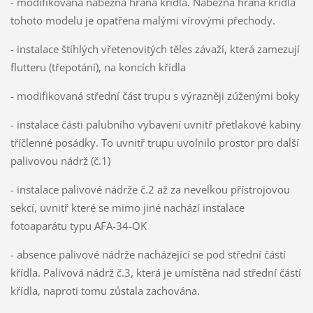
- modifikovaná náběžná hrana křídla. Náběžná hrana křídla
tohoto modelu je opatřena malými vírovými přechody.
- instalace štíhlých vřetenovitých těles závaží, která zamezují
flutteru (třepotání), na koncích křídla
- modifikovaná střední část trupu s výrazněji zúženými boky
- instalace části palubního vybavení uvnitř přetlakové kabiny
tříčlenné posádky. To uvnitř trupu uvolnilo prostor pro další
palivovou nádrž (č.1)
- instalace palivové nádrže č.2 až za nevelkou přístrojovou
sekcí, uvnitř které se mimo jiné nachází instalace
fotoaparátu typu AFA-34-OK
- absence palivové nádrže nacházející se pod střední částí
křídla. Palivová nádrž č.3, která je umístěna nad střední částí
křídla, naproti tomu zůstala zachována.