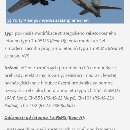
Typ
:
pokročilá modifikace strategického raketonosného
letounu typu
Tu-95MS (
Bear H
)
; tento model vzešel
z modernizačního programu letounů typu Tu-95MS (
Bear H
)
ze stavu VVS
Určení
:
ničení rozměrných pozemních cílů (komunikace,
přehrady, elektrárny, továrny, železniční nádraží, letiště)
nacházejících se v hloubce území protivníka za pomoci
řízených střel s plochou dráhou letu typu Ch-55/-55SM (
AS-
15A/B Kent
), Ch-555 (
RS-AS-22 Kluge
), Ch-101 (
RS-AS-23A
Kodiak
) a Ch-102 (
RS-AS-23B
Kodiak
)
Odlišnosti od letounu Tu-95MS (Bear H)
:
- instalace dvou párů zbraňových pylonů pod křídlem (s