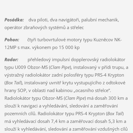
Posádka:
dva piloti, dva navigátoři, palubní mechanik,
operátor zbraňových systémů a střelec
Pohon:
čtyři turbovrtulové motory typu Kuzněcov NK-
12MP s max. výkonem po 15 000 kp
Radar:
přehledový impulsní dopplerovský radiolokátor
typu U009 Obzor-MS (
Clam Pipe
), instalovaný v přídi trupu, a
výstražný radiolokátor zadní polosféry typu PRS-4 Krypton
(
Box Tail
), instalovaný uvnitř krytu vystupujícího z odtokové
hrany SOP, v oblasti nad kabinou „ocasního střelce“.
Radiolokátor typu Obzor-MS (
Clam Pipe
) má dosah 300 km a
slouží k navigaci a vyhledávání, sledování a zaměřování
pozemních cílů. Radiolokátor typu PRS-4 Krypton (
Box Tail
)
má vyhledávací dosah 7,4 km a zaměřovací dosah 5,3 km a
slouží k vyhledávání, sledování a zaměřování vzdušných cílů