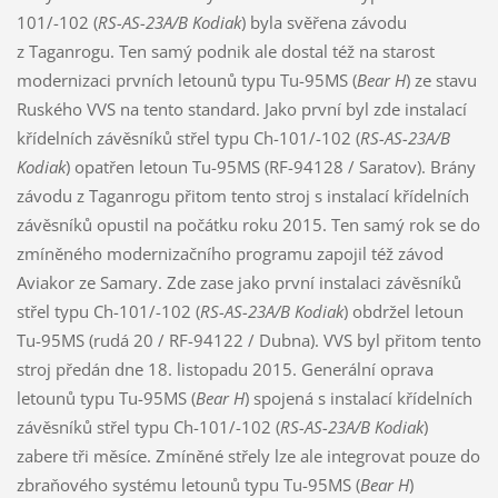
101/-102 (
RS-AS-23A/B Kodiak
) byla svěřena závodu
z Taganrogu. Ten samý podnik ale dostal též na starost
modernizaci prvních letounů typu Tu-95MS (
Bear H
) ze stavu
Ruského VVS na tento standard. Jako první byl zde instalací
křídelních závěsníků střel typu Ch-101/-102 (
RS-AS-23A/B
Kodiak
) opatřen letoun Tu-95MS (RF-94128 / Saratov). Brány
závodu z Taganrogu přitom tento stroj s instalací křídelních
závěsníků opustil na počátku roku 2015. Ten samý rok se do
zmíněného modernizačního programu zapojil též závod
Aviakor ze Samary. Zde zase jako první instalaci závěsníků
střel typu Ch-101/-102 (
RS-AS-23A/B Kodiak
) obdržel letoun
Tu-95MS (rudá 20 / RF-94122 / Dubna). VVS byl přitom tento
stroj předán dne 18. listopadu 2015. Generální oprava
letounů typu Tu-95MS (
Bear H
) spojená s instalací křídelních
závěsníků střel typu Ch-101/-102 (
RS-AS-23A/B Kodiak
)
zabere tři měsíce. Zmíněné střely lze ale integrovat pouze do
zbraňového systému letounů typu Tu-95MS (
Bear H
)