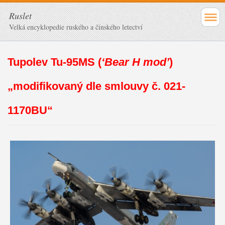
Ruslet
Velká encyklopedie ruského a čínského letectví
Tupolev Tu-95MS
(
‘Bear H mod’
)
„modifikovaný dle smlouvy č. 021-
1170BU“