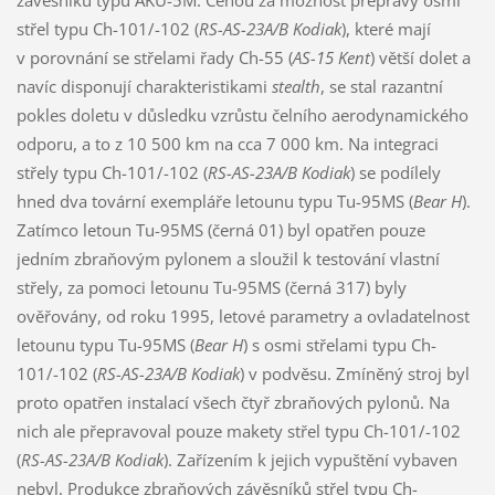
střel typu Ch-101/-102 (
RS-AS-23A/B Kodiak
), které mají
v porovnání se střelami řady Ch-55 (
AS-15 Kent
) větší dolet a
navíc disponují charakteristikami
stealth
, se stal razantní
pokles doletu v důsledku vzrůstu čelního aerodynamického
odporu, a to z 10 500 km na cca 7 000 km. Na integraci
střely typu Ch-101/-102 (
RS-AS-23A/B Kodiak
) se podílely
hned dva tovární exempláře letounu typu Tu-95MS (
Bear H
).
Zatímco letoun Tu-95MS (černá 01) byl opatřen pouze
jedním zbraňovým pylonem a sloužil k testování vlastní
střely, za pomoci letounu Tu-95MS (černá 317) byly
ověřovány, od roku 1995, letové parametry a ovladatelnost
letounu typu Tu-95MS (
Bear H
) s osmi střelami typu Ch-
101/-102 (
RS-AS-23A/B Kodiak
) v podvěsu. Zmíněný stroj byl
proto opatřen instalací všech čtyř zbraňových pylonů. Na
nich ale přepravoval pouze makety střel typu Ch-101/-102
(
RS-AS-23A/B Kodiak
). Zařízením k jejich vypuštění vybaven
nebyl. Produkce zbraňových závěsníků střel typu Ch-