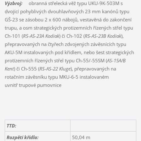
Výzbroj:
obranná střelecká věž typu UKU-9K-503M s
dvojící pohyblivých dvouhlavňových 23 mm kanónů typu
GŠ-23 se zásobou 2 x 600 nábojů, vestavěná do zakončení
trupu, a osm strategických protizemních řízených střel typu
Ch-101 (
RS-
AS-23A
Kodiak
) či Ch-102 (
RS-
AS-23B
Kodiak
),
přepravovaných na čtyřech zdvojených závěsnících typu
AKU-5M instalovaných pod křídlem, nebo šest strategických
protizemních řízených střel typu Ch-55/-55SM (
AS-15A/B
Kent
) či Ch-555 (
RS-
AS-22 Kluge
), přepravovaných na
rotačním závěsníku typu MKU-6-5 instalovaném
uvnitř trupové pumovnice
TTD:
Rozpětí křídla:
50,04 m