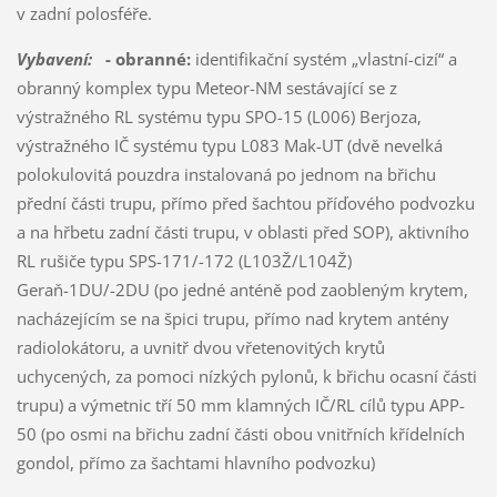
v zadní polosféře.
Vybavení:
- obranné:
identifikační systém „vlastní-cizí“ a
obranný komplex typu Meteor-NM sestávající se z
výstražného RL systému typu SPO-15 (L006) Berjoza,
výstražného IČ systému typu L083 Mak-UT (dvě nevelká
polokulovitá pouzdra instalovaná po jednom na břichu
přední části trupu, přímo před šachtou příďového podvozku
a na hřbetu zadní části trupu, v oblasti před SOP), aktivního
RL rušiče typu SPS-171/-172 (L103Ž/L104Ž)
Geraň-1DU/-2DU (po jedné anténě pod zaobleným krytem,
nacházejícím se na špici trupu, přímo nad krytem antény
radiolokátoru, a uvnitř dvou vřetenovitých krytů
uchycených, za pomoci nízkých pylonů, k břichu ocasní části
trupu) a výmetnic tří 50 mm klamných IČ/RL cílů typu APP-
50 (po osmi na břichu zadní části obou vnitřních křídelních
gondol, přímo za šachtami hlavního podvozku)