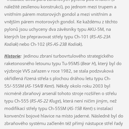
náležitě zesílenou konstrukcí), po jednom mezi trupem a
vnitřním párem motorových gondol a mezi vnitřním a
vnějším párem motorových gondol. Ke každému z těchto
pylonů jsou uchyceny dva závěsníky typu AKU-5M, na
kterých lze přepravovat střely typu Ch-101 (
RS-AS-23A
Kodiak
) nebo Ch-102 (
RS-AS-23B
Kodiak
).
Historie
:
Jedinou zbraní turbovrtulového strategického
raketonosného letounu typu Tu-95MS (
Bear H
), který byl do
výzbroje VVS zařazen v roce 1982, se stala podzvuková
okřídlená řízená střela s plochou dráhou letu typu Ch-
55/-55SM (
AS-15A/B Kent
). Někdy okolo roku 2003 byl
nicméně zbraňový arsenál tohoto stroje rozšířen o střelu
typu Ch-555 (
RS-AS-22 Kluge
), která není ničím jiným, než
modifikací střely typu Ch-55SM (
AS-15B Kent
) s instalací
konvenční bojové hlavice na místo jaderné. Následně byl do
zbraňového systému začleněn též přímý nástupce střel řady