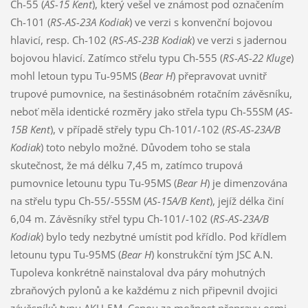
Ch-55 (
AS-15 Kent
), který vešel ve známost pod označením
Ch-101 (
RS-AS-23A Kodiak
) ve verzi s konvenční bojovou
hlavicí, resp. Ch-102 (
RS-AS-23B Kodiak
) ve verzi s jadernou
bojovou hlavicí. Zatímco střelu typu Ch-555 (
RS-AS-22 Kluge
)
mohl letoun typu Tu-95MS (
Bear H
) přepravovat uvnitř
trupové pumovnice, na šestinásobném rotačním závěsníku,
neboť měla identické rozměry jako střela typu Ch-55SM (
AS-
15B Kent
), v případě střely typu Ch-101/-102 (
RS-AS-23A/B
Kodiak
) toto nebylo možné. Důvodem toho se stala
skutečnost, že má délku 7,45 m, zatímco trupová
pumovnice letounu typu Tu-95MS (
Bear H
) je dimenzována
na střelu typu Ch-55/-55SM (
AS-15A/B Kent
), jejíž délka činí
6,04 m. Závěsníky střel typu Ch-101/-102 (
RS-AS-23A/B
Kodiak
) bylo tedy nezbytné umístit pod křídlo. Pod křídlem
letounu typu Tu-95MS (
Bear H
) konstrukční tým JSC A.N.
Tupoleva konkrétně nainstaloval dva páry mohutných
zbraňových pylonů a ke každému z nich připevnil dvojici
závěsníků typu AKU-5M. Cenou za možnost přepravy osmi