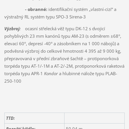
- obranné:
identifikační systém „vlastní-cizí“ a
výstražný RL systém typu SPO-3 Sirena-3
Výzbroj:
ocasní střelecká věž typu DK-12 s dvojicí
pohyblivých 23 mm kanónů typu AM-23 (s odměrem ±68°,
elevací 60°, depresí -40° a zásobníkem na 1 000 nábojů) a
podvěsná výzbroj do celkové hmotnosti 4 395 až 9 000 kg,
přepravovaná v přední zbraňové šachtě – protiponorková
torpéda typu AT-1/-1M a AT-2/-2M, protiponorková raketová
torpéda typu APR-1
Kondor
a hlubinné nálože typu PLAB-
250-100
TTD:
Rozpětí křídla:
50,04 m