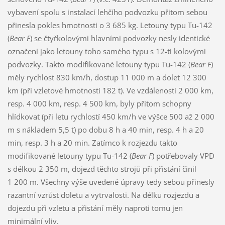
vybavení spolu s instalací lehčího podvozku přitom sebou
přinesla pokles hmotnosti o 3 685 kg. Letouny typu Tu-142
(
Bear F
) se čtyřkolovými hlavními podvozky nesly identické
označení jako letouny toho samého typu s 12-ti kolovými
podvozky. Takto modifikované letouny typu Tu-142 (
Bear F
)
měly rychlost 830 km/h, dostup 11 000 m a dolet 12 300
km (při vzletové hmotnosti 182 t). Ve vzdálenosti 2 000 km,
resp. 4 000 km, resp. 4 500 km, byly přitom schopny
hlídkovat (při letu rychlostí 450 km/h ve výšce 500 až 2 000
m s nákladem 5,5 t) po dobu 8 h a 40 min, resp. 4 h a 20
min, resp. 3 h a 20 min. Zatímco k rozjezdu takto
modifikované letouny typu Tu-142 (
Bear F
) potřebovaly VPD
s délkou 2 350 m, dojezd těchto strojů při přistání činil
1 200 m. Všechny výše uvedené úpravy tedy sebou přinesly
razantní vzrůst doletu a vytrvalosti. Na délku rozjezdu a
dojezdu při vzletu a přistání měly naproti tomu jen
minimální vliv.