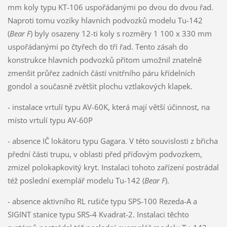
mm koly typu KT-106 uspořádanými po dvou do dvou řad.
Naproti tomu vozíky hlavních podvozků modelu Tu-142
(
Bear F
) byly osazeny 12-ti koly s rozměry 1 100 x 330 mm
uspořádanými po čtyřech do tří řad. Tento zásah do
konstrukce hlavních podvozků přitom umožnil znatelně
zmenšit průřez zadních částí vnitřního páru křídelních
gondol a současně zvětšit plochu vztlakových klapek.
- instalace vrtulí typu AV-60K, která mají větší účinnost, na
místo vrtulí typu AV-60P
- absence IČ lokátoru typu Gagara. V této souvislosti z břicha
přední části trupu, v oblasti před příďovým podvozkem,
zmizel polokapkovitý kryt. Instalaci tohoto zařízení postrádal
též poslední exemplář modelu Tu-142 (
Bear F
).
- absence aktivního RL rušiče typu SPS-100 Rezeda-A a
SIGINT stanice typu SRS-4 Kvadrat-2. Instalaci těchto