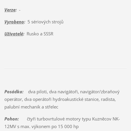
Verze
:
-
Vyrobeno
:
5 sériových strojů
Uživatelé
:
Rusko a SSSR
Posádka:
dva piloti, dva navigátoři, navigátor/zbraňový
operátor, dva operátoři hydroakustické stanice, radista,
palubní mechanik a střelec
Pohon:
čtyři turbovrtulové motory typu Kuzněcov NK-
12MV s max. výkonem po 15 000 hp