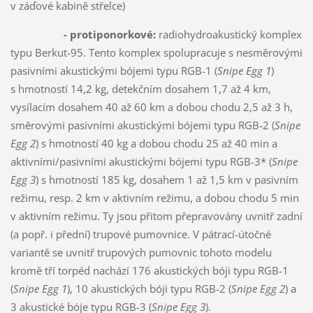
v záďové kabině střelce)
- protiponorkové:
radiohydroakustický komplex
typu Berkut-95. Tento komplex spolupracuje s nesměrovými
pasivními akustickými bójemi typu RGB-1 (
Snipe Egg 1
)
s hmotností 14,2 kg, detekčním dosahem 1,7 až 4 km,
vysílacím dosahem 40 až 60 km a dobou chodu 2,5 až 3 h,
směrovými pasivními akustickými bójemi typu RGB-2 (
Snipe
Egg 2
) s hmotností 40 kg a dobou chodu 25 až 40 min a
aktivními/pasivními akustickými bójemi typu RGB-3* (
Snipe
Egg 3
) s hmotností 185 kg, dosahem 1 až 1,5 km v pasivním
režimu, resp. 2 km v aktivním režimu, a dobou chodu 5 min
v aktivním režimu. Ty jsou přitom přepravovány uvnitř zadní
(a popř. i přední) trupové pumovnice. V pátrací-útočné
variantě se uvnitř trupových pumovnic tohoto modelu
kromě tří torpéd nachází 176 akustických bóji typu RGB-1
(
Snipe Egg 1
), 10 akustických bóji typu RGB-2 (
Snipe Egg 2
) a
3 akustické bóje typu RGB-3 (
Snipe Egg 3
).