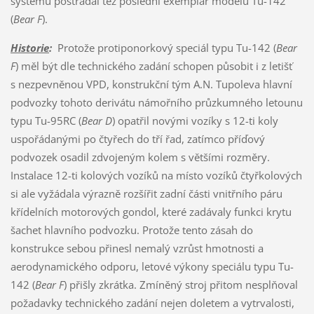
systémů postrádal též poslední exemplář modelu Tu-142
(
Bear F
).
Historie
:
Protože protiponorkový speciál typu Tu-142 (
Bear
F
) měl být dle technického zadání schopen působit i z letišť
s nezpevněnou VPD, konstrukční tým A.N. Tupoleva hlavní
podvozky tohoto derivátu námořního průzkumného letounu
typu Tu-95RC (
Bear D
) opatřil novými vozíky s 12-ti koly
uspořádanými po čtyřech do tří řad, zatímco příďový
podvozek osadil zdvojeným kolem s většími rozměry.
Instalace 12-ti kolových vozíků na místo vozíků čtyřkolových
si ale vyžádala výrazně rozšířit zadní části vnitřního páru
křídelních motorových gondol, které zadávaly funkci krytu
šachet hlavního podvozku. Protože tento zásah do
konstrukce sebou přinesl nemalý vzrůst hmotnosti a
aerodynamického odporu, letové výkony speciálu typu Tu-
142 (
Bear F
) přišly zkrátka. Zmíněný stroj přitom nesplňoval
požadavky technického zadání nejen doletem a vytrvalosti,