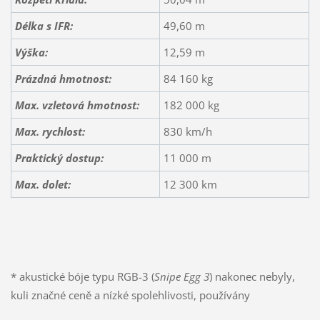
Délka s IFR:
49,60 m
Výška:
12,59 m
Prázdná hmotnost:
84 160 kg
Max. vzletová hmotnost:
182 000 kg
Max. rychlost:
830 km/h
Praktický dostup:
11 000 m
Max. dolet:
12 300 km
* akustické bóje typu RGB-3 (
Snipe Egg 3
) nakonec nebyly,
kuli značné ceně a nízké spolehlivosti, používány