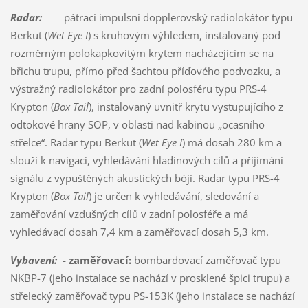
Radar:
pátrací impulsní dopplerovský radiolokátor typu
Berkut (
Wet Eye I
) s kruhovým výhledem, instalovaný pod
rozměrným polokapkovitým krytem nacházejícím se na
břichu trupu, přímo před šachtou příďového podvozku, a
výstražný radiolokátor pro zadní polosféru typu PRS-4
Krypton (
Box Tail
), instalovaný uvnitř krytu vystupujícího z
odtokové hrany SOP, v oblasti nad kabinou „ocasního
střelce“. Radar typu Berkut (
Wet Eye I
) má dosah 280 km a
slouží k navigaci, vyhledávání hladinových cílů a příjímání
signálu z vypuštěných akustických bójí. Radar typu PRS-4
Krypton (
Box Tail
) je určen k vyhledávání, sledování a
zaměřování vzdušných cílů v zadní polosféře a má
vyhledávací dosah 7,4 km a zaměřovací dosah 5,3 km.
Vybavení:
- zaměřovací:
bombardovací zaměřovač typu
NKBP-7 (jeho instalace se nachází v prosklené špici trupu) a
střelecký zaměřovač typu PS-153K (jeho instalace se nachází