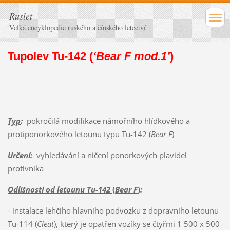
Ruslet
Velká encyklopedie ruského a čínského letectví
Tupolev Tu-142 (
‘Bear F mod.1’
)
Typ
:
pokročilá modifikace námořního hlídkového a
protiponorkového letounu typu
Tu-142 (
Bear F
)
Určení
:
vyhledávání a ničení ponorkových plavidel
protivníka
Odlišnosti od letounu Tu-142
(
Bear F
)
:
- instalace lehčího hlavního podvozku z dopravního letounu
Tu-114 (
Cleat
), který je opatřen vozíky se čtyřmi 1 500 x 500