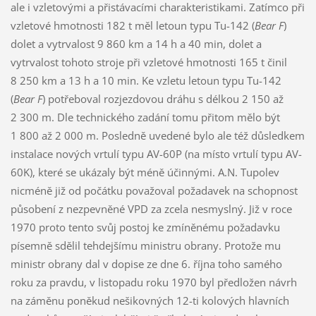
ale i vzletovými a přistávacími charakteristikami. Zatímco při
vzletové hmotnosti 182 t měl letoun typu Tu-142 (
Bear F
)
dolet a vytrvalost 9 860 km a 14 h a 40 min, dolet a
vytrvalost tohoto stroje při vzletové hmotnosti 165 t činil
8 250 km a 13 h a 10 min. Ke vzletu letoun typu Tu-142
(
Bear F
) potřeboval rozjezdovou dráhu s délkou 2 150 až
2 300 m. Dle technického zadání tomu přitom mělo být
1 800 až 2 000 m. Posledně uvedené bylo ale též důsledkem
instalace nových vrtulí typu AV-60P (na místo vrtulí typu AV-
60K), které se ukázaly být méně účinnými. A.N. Tupolev
nicméně již od počátku považoval požadavek na schopnost
působení z nezpevněné VPD za zcela nesmyslný. Již v roce
1970 proto tento svůj postoj ke zmíněnému požadavku
písemně sdělil tehdejšímu ministru obrany. Protože mu
ministr obrany dal v dopise ze dne 6. října toho samého
roku za pravdu, v listopadu roku 1970 byl předložen návrh
na záměnu poněkud nešikovných 12-ti kolových hlavních