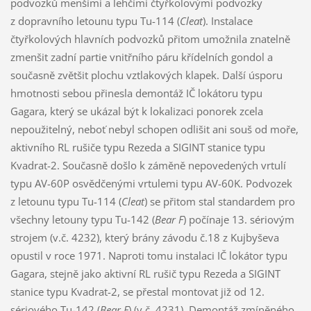
podvozků menšími a lehčími čtyřkolovými podvozky
z dopravního letounu typu Tu-114 (
Cleat
). Instalace
čtyřkolových hlavních podvozků přitom umožnila znatelně
zmenšit zadní partie vnitřního páru křídelních gondol a
současně zvětšit plochu vztlakových klapek. Další úsporu
hmotnosti sebou přinesla demontáž IČ lokátoru typu
Gagara, který se ukázal být k lokalizaci ponorek zcela
nepoužitelný, neboť nebyl schopen odlišit ani souš od moře,
aktivního RL rušiče typu Rezeda a SIGINT stanice typu
Kvadrat-2. Současně došlo k záměně nepovedených vrtulí
typu AV-60P osvědčenými vrtulemi typu AV-60K. Podvozek
z letounu typu Tu-114 (
Cleat
) se přitom stal standardem pro
všechny letouny typu Tu-142 (
Bear F
) počínaje 13. sériovým
strojem (v.č. 4232), který brány závodu č.18 z Kujbyševa
opustil v roce 1971. Naproti tomu instalaci IČ lokátor typu
Gagara, stejně jako aktivní RL rušič typu Rezeda a SIGINT
stanice typu Kvadrat-2, se přestal montovat již od 12.
sériového Tu-142 (
Bear F
) (v.č. 4231). Demontáž zmíněného