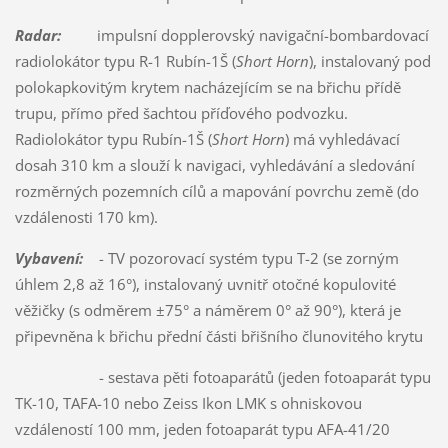
Radar:
impulsní dopplerovský navigační-bombardovací
radiolokátor typu R-1 Rubín-1Š (
Short Horn
), instalovaný pod
polokapkovitým krytem nacházejícím se na břichu přídě
trupu, přímo před šachtou příďového podvozku.
Radiolokátor typu Rubín-1Š (
Short Horn
) má vyhledávací
dosah 310 km a slouží k navigaci, vyhledávání a sledování
rozměrných pozemních cílů a mapování povrchu země (do
vzdálenosti 170 km).
Vybavení:
- TV pozorovací systém typu T-2 (se zorným
úhlem 2,8 až 16°), instalovaný uvnitř otočné kopulovité
věžičky (s odměrem ±75° a náměrem 0° až 90°), která je
připevněna k břichu přední části břišního člunovitého krytu
- sestava pěti fotoaparátů (jeden fotoaparát typu
TK-10, TAFA-10 nebo Zeiss Ikon LMK s ohniskovou
vzdáleností 100 mm, jeden fotoaparát typu AFA-41/20