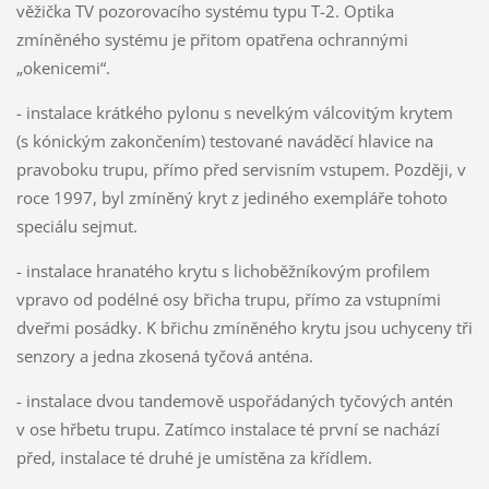
věžička TV pozorovacího systému typu T-2. Optika
zmíněného systému je přitom opatřena ochrannými
„okenicemi“.
- instalace krátkého pylonu s nevelkým válcovitým krytem
(s kónickým zakončením) testované naváděcí hlavice na
pravoboku trupu, přímo před servisním vstupem. Později, v
roce 1997, byl zmíněný kryt z jediného exempláře tohoto
speciálu sejmut.
- instalace hranatého krytu s lichoběžníkovým profilem
vpravo od podélné osy břicha trupu, přímo za vstupními
dveřmi posádky. K břichu zmíněného krytu jsou uchyceny tři
senzory a jedna zkosená tyčová anténa.
- instalace dvou tandemově uspořádaných tyčových antén
v ose hřbetu trupu. Zatímco instalace té první se nachází
před, instalace té druhé je umístěna za křídlem.