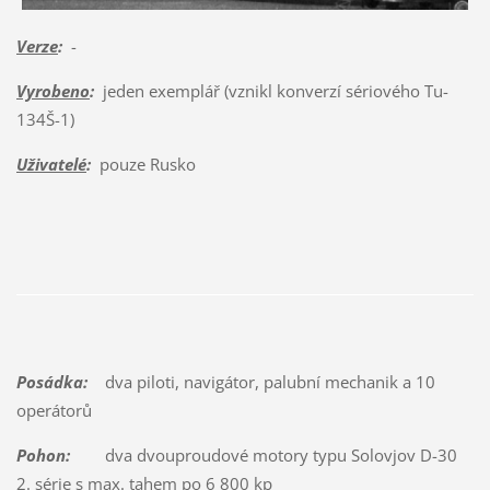
Verze
:
-
Vyrobeno
:
jeden exemplář (vznikl konverzí sériového Tu-
134Š-1)
Uživatelé
:
pouze Rusko
Posádka:
dva piloti, navigátor, palubní mechanik a 10
operátorů
Pohon:
dva dvouproudové motory typu Solovjov D-30
2. série s max. tahem po 6 800 kp