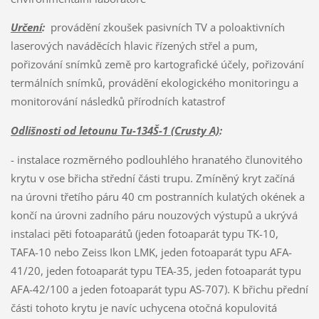
Určení
:
provádění zkoušek pasivních TV a poloaktivních
laserových naváděcích hlavic řízených střel a pum,
pořizování snímků země pro kartografické účely, pořizování
termálních snímků, provádění ekologického monitoringu a
monitorování následků přírodních katastrof
Odlišnosti od letounu Tu-134Š-1 (Crusty A)
:
- instalace rozměrného podlouhlého hranatého člunovitého
krytu v ose břicha střední části trupu. Zmíněný kryt začíná
na úrovni třetího páru 40 cm postranních kulatých okének a
končí na úrovni zadního páru nouzových výstupů a ukrývá
instalaci pěti fotoaparátů (jeden fotoaparát typu TK-10,
TAFA-10 nebo Zeiss Ikon LMK, jeden fotoaparát typu AFA-
41/20, jeden fotoaparát typu TEA-35, jeden fotoaparát typu
AFA-42/100 a jeden fotoaparát typu AS-707). K břichu přední
části tohoto krytu je navíc uchycena otočná kopulovitá