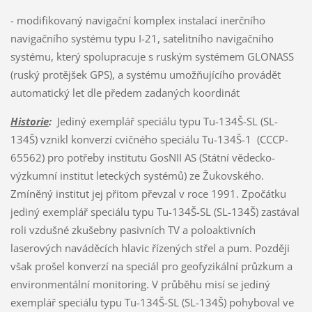
- modifikovaný navigační komplex instalací inerčního
navigačního systému typu I-21, satelitního navigačního
systému, který spolupracuje s ruským systémem GLONASS
(ruský protějšek GPS), a systému umožňujícího provádět
automatický let dle předem zadaných koordinát
Historie
:
Jediný exemplář speciálu typu Tu-134Š-SL (SL-
134Š) vznikl konverzí cvičného speciálu Tu-134Š-1 (CCCP-
65562) pro potřeby institutu GosNII AS (Státní vědecko-
výzkumní institut leteckých systémů) ze Žukovského.
Zmíněný institut jej přitom převzal v roce 1991. Zpočátku
jediný exemplář speciálu typu Tu-134Š-SL (SL-134Š) zastával
roli vzdušné zkušebny pasivních TV a poloaktivních
laserových naváděcích hlavic řízených střel a pum. Později
však prošel konverzí na speciál pro geofyzikální průzkum a
environmentální monitoring. V průběhu misí se jediný
exemplář speciálu typu Tu-134Š-SL (SL-134Š) pohyboval ve