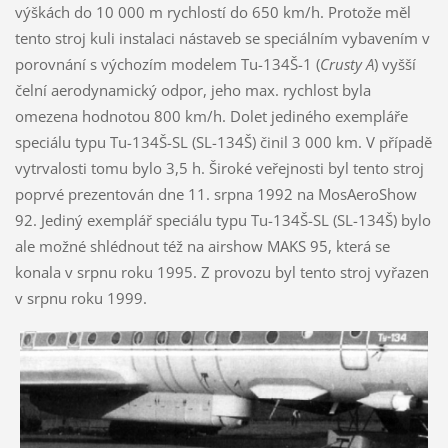
výškách do 10 000 m rychlostí do 650 km/h. Protože měl
tento stroj kuli instalaci nástaveb se speciálním vybavením v
porovnání s výchozím modelem Tu-134Š-1 (
Crusty A
) vyšší
čelní aerodynamický odpor, jeho max. rychlost byla
omezena hodnotou 800 km/h. Dolet jediného exempláře
speciálu typu Tu-134Š-SL (SL-134Š) činil 3 000 km. V případě
vytrvalosti tomu bylo 3,5 h. Široké veřejnosti byl tento stroj
poprvé prezentován dne 11. srpna 1992 na MosAeroShow
92. Jediný exemplář speciálu typu Tu-134Š-SL (SL-134Š) bylo
ale možné shlédnout též na airshow MAKS 95, která se
konala v srpnu roku 1995. Z provozu byl tento stroj vyřazen
v srpnu roku 1999.