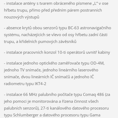
- instalace antény s tvarem obráceného písmene „L“ v ose
hřbetu trupu, přímo před předním párem postranních
nouzových výstupů
- absence krytů obou senzorů typu BC-63 astronavigačního
systému, nacházejících se vlevo od osy hřbetu zadní části
trupu, a křídelních pumových závěsníků
- instalace pracovních konzol 10-ti operátorů uvnitř kabiny
- instalace jednoho optického zaměřovače typu OD-4M,
jednoho TV snímače, jednoho lineárního laserového
snímače, dvou lineárních IČ snímačů a jednoho IČ
radiometru typu IKT4-2
- instalace 66 MHz palubního počítače typu Comaq 486 (za
jeho pomoci je monitorována a řízena činnost všech
palubních senzorů), 27-ti kanálového datového procesoru
typu Schlumberger a datového procesoru typu Gama