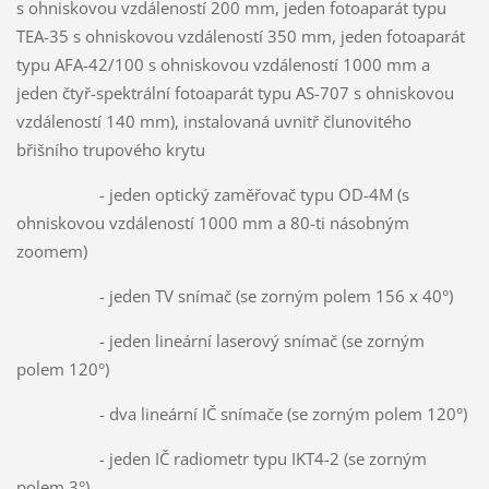
s ohniskovou vzdáleností 200 mm, jeden fotoaparát typu
TEA-35 s ohniskovou vzdáleností 350 mm, jeden fotoaparát
typu AFA-42/100 s ohniskovou vzdáleností 1000 mm a
jeden čtyř-spektrální fotoaparát typu AS-707 s ohniskovou
vzdáleností 140 mm), instalovaná uvnitř člunovitého
břišního trupového krytu
- jeden optický zaměřovač typu OD-4M (s
ohniskovou vzdáleností 1000 mm a 80-ti násobným
zoomem)
- jeden TV snímač (se zorným polem 156 x 40°)
- jeden lineární laserový snímač (se zorným
polem 120°)
- dva lineární IČ snímače (se zorným polem 120°)
- jeden IČ radiometr typu IKT4-2 (se zorným
polem 3°)