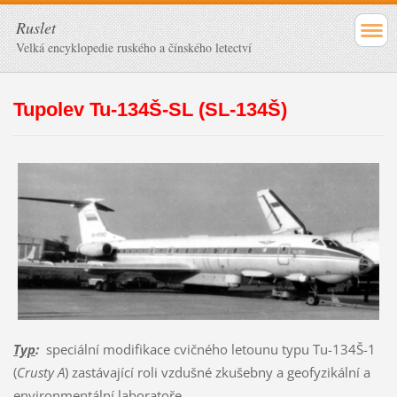
Ruslet
Velká encyklopedie ruského a čínského letectví
Tupolev Tu-134Š-SL (SL-134Š)
Typ
:
speciální modifikace cvičného letounu typu Tu-134Š-1
(
Crusty A
) zastávající roli vzdušné zkušebny a geofyzikální a
environmentální laboratoře