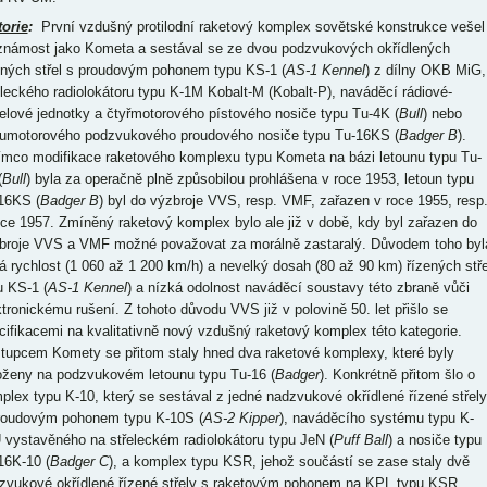
torie
:
První vzdušný protilodní raketový komplex sovětské konstrukce vešel
známost jako Kometa a sestával se ze dvou podzvukových okřídlených
ených střel s proudovým pohonem typu KS-1 (
AS-1 Kennel
) z dílny OKB MiG,
eleckého radiolokátoru typu K-1M Kobalt-M (Kobalt-P), naváděcí rádiové-
elové jednotky a čtyřmotorového pístového nosiče typu Tu-4K (
Bull
) nebo
umotorového podzvukového proudového nosiče typu Tu-16KS (
Badger B
).
ímco modifikace raketového komplexu typu Kometa na bázi letounu typu Tu-
(
Bull
) byla za operačně plně způsobilou prohlášena v roce 1953, letoun typu
16KS (
Badger B
) byl do výzbroje VVS, resp. VMF, zařazen v roce 1955, resp
oce 1957. Zmíněný raketový komplex bylo ale již v době, kdy byl zařazen do
broje VVS a VMF možné považovat za morálně zastaralý. Důvodem toho byl
á rychlost (1 060 až 1 200 km/h) a nevelký dosah (80 až 90 km) řízených stře
u KS-1 (
AS-1 Kennel
) a nízká odolnost naváděcí soustavy této zbraně vůči
ktronickému rušení. Z tohoto důvodu VVS již v polovině 50. let přišlo se
cifikacemi na kvalitativně nový vzdušný raketový komplex této kategorie.
tupcem Komety se přitom staly hned dva raketové komplexy, které byly
oženy na podzvukovém letounu typu Tu-16 (
Badger
). Konkrétně přitom šlo o
plex typu K-10, který se sestával z jedné nadzvukové okřídlené řízené střely
roudovým pohonem typu K-10S (
AS-2 Kipper
), naváděcího systému typu K-
 vystavěného na střeleckém radiolokátoru typu JeN (
Puff Ball
) a nosiče typu
16K-10 (
Badger C
), a komplex typu KSR, jehož součástí se zase staly dvě
zvukové okřídlené řízené střely s raketovým pohonem na KPL typu KSR,