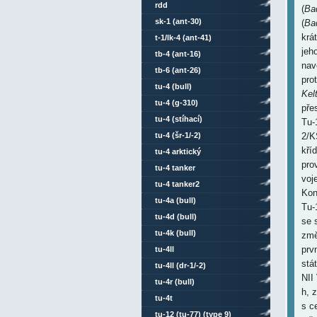
rdd
(
Ba
sk-1 (ant-30)
(
Ba
krá
t-1/lk-4 (ant-41)
jeh
tb-4 (ant-16)
nav
tb-6 (ant-26)
pro
tu-4 (bull)
Kel
tu-4 (g-310)
pře
tu-4 (stíhací)
Tu-
tu-4 (šr-1/-2)
2/K
kří
tu-4 arktický
pro
tu-4 tanker
voj
tu-4 tanker2
Kon
tu-4a (bull)
Tu-
tu-4d (bull)
se 
tu-4k (bull)
změ
prv
tu-4ll
stá
tu-4ll (dr-1/-2)
NII
tu-4r (bull)
h, 
tu-4t
s c
tu-12 (tu-77) (type 9)