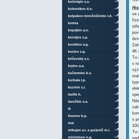
kočerigin s.a.
His
kolesnikov d.n.
ve 
kolpakov-mirošničenko l.d.
říz
komta
stř
kopejkin a.n.
pov
koroljov s.p.
dvo
kostikov a.g.
Zat
4K 
kozlov s.g.
Tu-
kričevskij s.s.
v r
krylov a.a.
výz
kučerenko b.v.
mal
kurbala l.p.
typ
kuzmin s.i.
ele
spe
laville h.
Nás
lavočkin s.a.
zal
lii
kom
lisunov b.p.
s p
mai
10U
mikojan a.i. a gurjevič m.i.
Tu-
michelson n.g.
nad