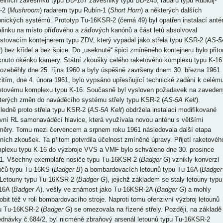
delních závěsníků typu BD-187 závěsníky typu BD-245, radaru typu Rubidij-
2 (
Mushroom
) radarem typu Rubín-1 (
Short Horn
) a některých dalších
onických systémů. Prototyp Tu-16KSR-2 (černá 49) byl opatřen instalací anté
alinku na místo příďového a záďových kanónů a část letů absolvoval
estovacím kontejnerem typu ZDV, který vypadal jako střela typu KSR-2 (
AS-5
t
) bez křídel a bez špice. Do „useknuté“ špici zmíněného kontejneru bylo přit
knuto okénko kamery. Státní zkoušky celého raketového komplexu typu K-16
rozeběhly dne 25. října 1960 a byly úspěšně završeny dnem 30. března 1961.
itím, dne 4. února 1961, bylo vypsáno upřesňující technické zadání k celém
etovému komplexu typu K-16. Současně byl vysloven požadavek na zaveden
terých změn do naváděcího systému střely typu KSR-2 (
AS-5A Kelt
).
ledně proto střela typu KSR-2 (
AS-5A Kelt
) obdržela instalaci modifikované
ivní RL samonaváděcí hlavice, která využívala novou anténu s většími
měry. Tomu mezi červencem a srpnem roku 1961 následovala další etapa
tních zkoušek. Ta přitom potvrdila účelnost zmíněné úpravy. Přijetí raketovéh
plexu typu K-16 do výzbroje VVS a VMF bylo schváleno dne 30. prosince
1. Všechny exempláře nosiče typu Tu-16KSR-2 (
Badger G
) vznikly konverzí
ičů typu Tu-16KS (
Badger B
) a bombardovacích letounů typu Tu-16A (
Badger
 Letouny typu Tu-16KSR-2 (
Badger G
), jejichž základem se staly letouny typu
16A (
Badger A
), vešly ve známost jako Tu-16KSR-2A (
Badger G
) a mohly
obit též v roli bombardovacího stroje. Naproti tomu ofenzivní výzbroj letounů
u Tu-16KSR-2 (
Badger G
) se omezovala na řízené střely. Později, na základě
ednávky č.684/2, byl nicméně zbraňový arsenál letounů typu Tu-16KSR-2