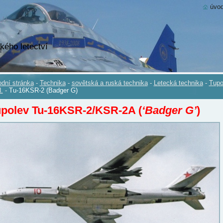
úvod
kého letectví
dní stránka
-
Technika
-
sovětská a ruská technika
-
Letecká technika
-
Tupo
.
-
Tu-16KSR-2 (Badger G)
upolev Tu-16KSR-2/KSR-2A (
‘Badger G’
)