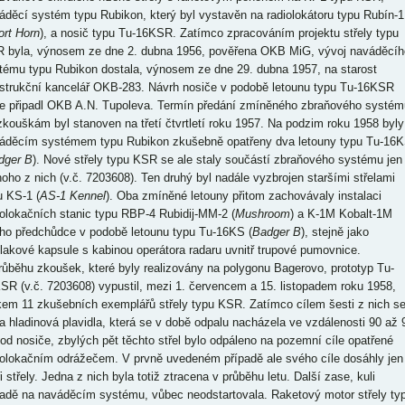
áděcí systém typu Rubikon, který byl vystavěn na radiolokátoru typu Rubín-1
ort Horn
), a nosič typu Tu-16KSR. Zatímco zpracováním projektu střely typu
 byla, výnosem ze dne 2. dubna 1956, pověřena OKB MiG, vývoj naváděcíh
tému typu Rubikon dostala, výnosem ze dne 29. dubna 1957, na starost
strukční kancelář OKB-283. Návrh nosiče v podobě letounu typu Tu-16KSR
e připadl OKB A.N. Tupoleva. Termín předání zmíněného zbraňového systém
zkouškám byl stanoven na třetí čtvrtletí roku 1957. Na podzim roku 1958 byly
áděcím systémem typu Rubikon zkušebně opatřeny dva letouny typu Tu-16
dger B
). Nové střely typu KSR se ale staly součástí zbraňového systému jen
noho z nich (v.č. 7203608). Ten druhý byl nadále vyzbrojen staršími střelami
u KS-1 (
AS-1 Kennel
). Oba zmíněné letouny přitom zachovávaly instalaci
iolokačních stanic typu RBP-4 Rubidij-MM-2 (
Mushroom
) a K-1M Kobalt-1M
ho předchůdce v podobě letounu typu Tu-16KS (
Badger B
), stejně jako
tlakové kapsule s kabinou operátora radaru uvnitř trupové pumovnice.
růběhu zkoušek, které byly realizovány na polygonu Bagerovo, prototyp Tu-
SR (v.č. 7203608) vypustil, mezi 1. červencem a 15. listopadem roku 1958,
kem 11 zkušebních exemplářů střely typu KSR. Zatímco cílem šesti z nich s
la hladinová plavidla, která se v době odpalu nacházela ve vzdálenosti 90 až 
od nosiče, zbylých pět těchto střel bylo odpáleno na pozemní cíle opatřené
iolokačním odrážečem. V prvně uvedeném případě ale svého cíle dosáhly jen
i střely. Jedna z nich byla totiž ztracena v průběhu letu. Další zase, kuli
adě na naváděcím systému, vůbec neodstartovala. Raketový motor střely ty