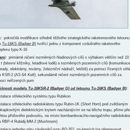
p
:
pokročilá modifikace středně těžkého strategického raketonosného letounu
u
Tu-16KS (
Badger B
)
tvořící jednu z komponent vzdušného raketového
plexu typu K-16
ení
:
primárně ničení rozměrných hladinových cílů s výtlakem větším než 10
 t (bitevní křižníky, letadlové lodě) a rozměrných pozemních cílů (komunikace
rady, elektrárny, továrny, železniční nádraží, letiště) za pomoci řízených stře
u KSR-2 (
AS-5A Kelt
); sekundárně ničení rozměrných pozemních cílů za
oci neřízených pum
išnosti modelu Tu-16KSR-2 (Badger G) od letounu Tu-16KS (Badger B)
:
nstalace střeleckého systému typu Rubikon
nstalace střeleckého radiolokátoru typu Rubín-1K (
Short Horn
) pod zvětšeným
okapkovitým dielektrickým krytem nacházejícím se na břichu trupu, přímo pře
htou příďového podvozku, na místo bombardovacího-navigačního radiolokáto
u RBP-4 Rubidij-MM-2 (
Mushroom
)
nstalace jednoho páru závěsníků typu BD-352, na kterých lze přepravovat