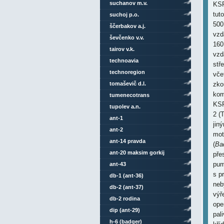
suchanov m.v.
KSR
tut
suchoj p.o.
500
ščerbakov a.j.
vzd
ševčenko v.v.
160
tairov v.k.
vzd
technoavia
stř
technoregion
vče
tomaševič d.l.
zko
kom
tumenecotrans
KSR
tupolev a.n.
2 (
ant-1
jin
ant-2
mot
ant-14 pravda
(
Ba
ant-20 maksim gorkij
pře
pum
ant-43
s p
db-1 (ant-36)
neb
db-2 (ant-37)
výř
db-2 rodina
ope
dip (ant-29)
pal
h-6 (badger)