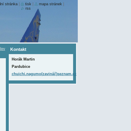
ní stránka
|
tisk
|
mapa stránek
|
rss
lev
Kontakt
Horák Martin
Pardubice
chuichi.nagumo(zavináč)seznam.cz