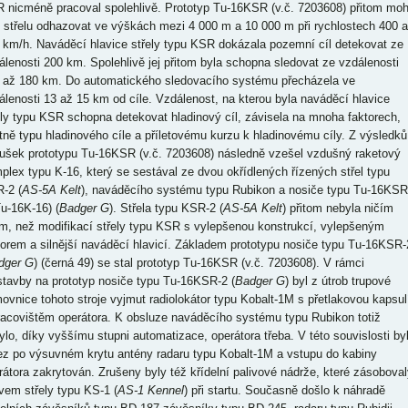
 nicméně pracoval spolehlivě. Prototyp Tu-16KSR (v.č. 7203608) přitom moh
o střelu odhazovat ve výškách mezi 4 000 m a 10 000 m při rychlostech 400 
 km/h. Naváděcí hlavice střely typu KSR dokázala pozemní cíl detekovat ze
álenosti 200 km. Spolehlivě jej přitom byla schopna sledovat ze vzdálenosti
 až 180 km. Do automatického sledovacího systému přecházela ve
álenosti 13 až 15 km od cíle. Vzdálenost, na kterou byla naváděcí hlavice
ely typu KSR schopna detekovat hladinový cíl, závisela na mnoha faktorech,
tně typu hladinového cíle a příletovému kurzu k hladinovému cíly. Z výsledků
ušek prototypu Tu-16KSR (v.č. 7203608) následně vzešel vzdušný raketový
plex typu K-16, který se sestával ze dvou okřídlených řízených střel typu
-2 (
AS-5A Kelt
), naváděcího systému typu Rubikon a nosiče typu Tu-16KSR
Tu-16K-16) (
Badger G
). Střela typu KSR-2 (
AS-5A Kelt
) přitom nebyla ničím
ým, než modifikací střely typu KSR s vylepšenou konstrukcí, vylepšeným
orem a silnější naváděcí hlavicí. Základem prototypu nosiče typu Tu-16KSR-
dger G
) (černá 49) se stal prototyp Tu-16KSR (v.č. 7203608). V rámci
stavby na prototyp nosiče typu Tu-16KSR-2 (
Badger G
) byl z útrob trupové
ovnice tohoto stroje vyjmut radiolokátor typu Kobalt-1M s přetlakovou kapsul
racovištěm operátora. K obsluze naváděcího systému typu Rubikon totiž
ylo, díky vyššímu stupni automatizace, operátora třeba. V této souvislosti by
ez po výsuvném krytu antény radaru typu Kobalt-1M a vstupu do kabiny
rátora zakrytován. Zrušeny byly též křídelní palivové nádrže, které zásoboval
ivem střely typu KS-1 (
AS-1 Kennel
) při startu. Současně došlo k náhradě