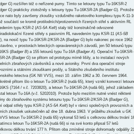
dger G
) rozšířen též o neřízené pumy. Tímto se letouny typu Tu-16KSR-2
dger G
) prakticky ztotožnily s letouny typu Tu-16KSR-2A (
Badger G
). Protože
tce nato byly završeny zkoušky vzdušného raketového komplexu typu K-11-1
ož součástí se kromě protilodních/protizemních řízených střel s aktivním RL
edením typu KSR-2 (
AS-5A Kelt
) staly též konstrukčně odvozené
tiradiolokační řízené střely s pasivním RL navedením typu KSR-11 (
AS-5B
t
), na nosič typu Tu-16KSR-2/KSR-2A (
Badger G
) bylo nakonec po roce 1962
stavěno, v prostorách leteckých opravárenských závodů, jen 50 letounů typu
16KS (
Badger B
) a 155 letounů typu Tu-16A (
Badger A
). Operační Tu-16KSR-
SR-2A (
Badger G
) se přitom od prototypu mírně lišily, a to instalací nových
delních zbraňových závěsníků a nové avioniky. První dva operační stroje
vozními a státními zkouškami prošly, u Státního zkušebního institutu
enského letectva (GK NII VVS), mezi 10. zářím 1962 a 30. červnem 1964.
krétně přitom šlo o letoun Tu-16KSR-2 (rudá 65), který vznikl konverzí letoun
16KS (7164 / v.č. 7203820), a letoun Tu-16KSR-2A (rudá 66), jehož základem
stal letoun Tu-16A (v.č. 5202010). Protože bylo mezitím nutné vnést některé
ny do zbraňového systému letounu typu Tu-16KSR-2/KSR-2A (
Badger G
),
ní odpal střely typu KSR-2 (
AS-5A Kelt
) byl v rámci společných provozních a
tních zkoušek uskutečněn až dne 18. dubna 1963. V průběhu zkoušek u GK
 VVS letoun Tu-16KSR-2 (rudá 65) vykonal 53 letů s celkovou délkou trvání 1
zatímco letoun Tu-16KSR-2A (rudá 66) si na své konto připsal 57 letů
elkovou délkou trvání 177 h. Přitom oba zmíněné stroje dohromady odpálily 2