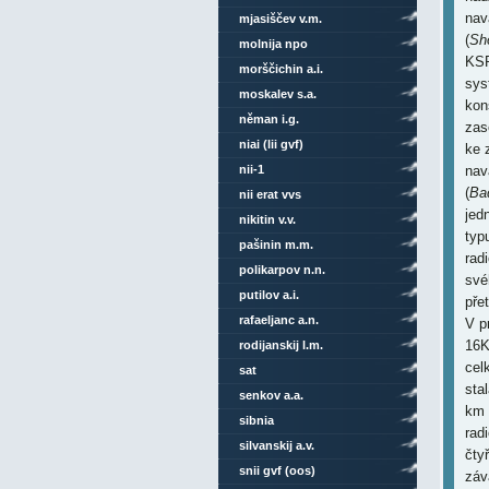
nav
mjasiščev v.m.
(
Sh
molnija npo
KSR
morščichin a.i.
sys
moskalev s.a.
kon
něman i.g.
zas
niai (lii gvf)
ke 
nii-1
nav
(
Ba
nii erat vvs
jed
nikitin v.v.
typ
pašinin m.m.
rad
polikarpov n.n.
své
putilov a.i.
pře
rafaeljanc a.n.
V p
16K
rodijanskij l.m.
cel
sat
sta
senkov a.a.
km 
sibnia
rad
silvanskij a.v.
čtyř
snii gvf (oos)
záv