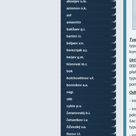
alexejev s.m.
antonov o.k.
avf
aviavnito
bakšaev g.i.
bartini r.l.
Ty
beljaev v.n.
typ
bereznjak a.j.
kom
berjev g.m.
Urč
bisnovat m.r.
000
bok
přeh
typ
bolchovitinov v.f.
pom
borovkov a.a.
cagi
Odl
ckb
- i
cybin p.v.
- i
čeranovskij b.i.
pol
četverikov i.v.
šac
typ
čiževskij v.a.
florov i.f.
- i