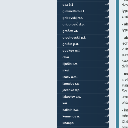
gaz č.1
dvo
typ
gimmelfarb a.l.
změ
gribovskij v.k.
- a
grigorovič d.p.
typ
grošev v.f.
- a
grochovskij p.i.
jed
grušin p.d.
v ú
gudkov m.i.
pum
chai
kab
iljušin s.v.
dví
irkut
- m
isaev a.m.
s v
izmajov r.a.
Pal
jacenko v.p.
Sou
umo
jakovlev a.s.
při
kai
kalinin k.a.
- i
toh
kemenov a.
DIS
knaapo
typ