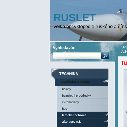
RUSLET
Velká encyklopedie ruského a číns
Vyhledávání
Úvo
A.N
T
TECHNIKA
sovětská a ruská
technika
balóny
bezpilotní prostředky
ekranoplány
hgv
letecká technika
afanasev n.i.