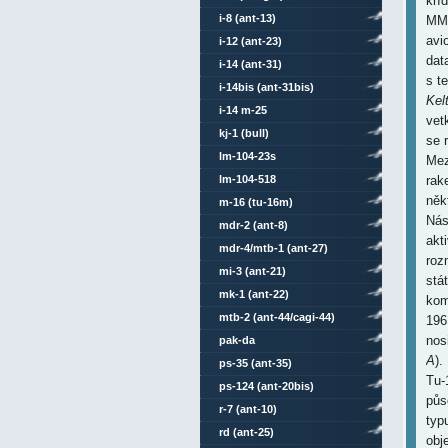
kří
i-8 (ant-13)
MM-
avi
i-12 (ant-23)
dat
i-14 (ant-31)
s t
i-14bis (ant-31bis)
Kel
i-14 m-25
vet
kj-1 (bull)
se 
lm-104-23s
Mez
lm-104-518
rak
něk
m-16 (tu-16m)
Nás
mdr-2 (ant-8)
akt
mdr-4/mtb-1 (ant-27)
roz
mi-3 (ant-21)
stá
mk-1 (ant-22)
kom
mtb-2 (ant-44/cagi-44)
196
nos
pak-da
A
).
ps-35 (ant-35)
Tu-
ps-124 (ant-20bis)
půs
r-7 (ant-10)
typ
rd (ant-25)
obj