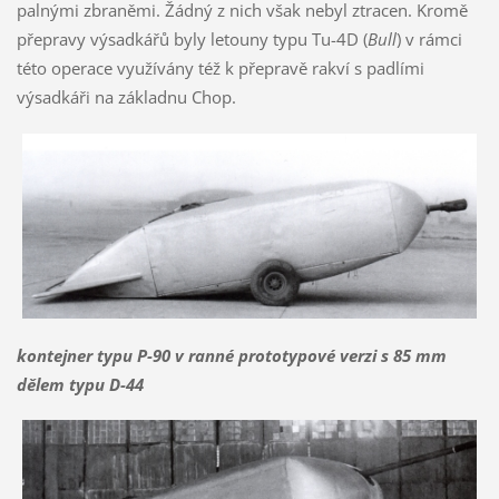
palnými zbraněmi. Žádný z nich však nebyl ztracen. Kromě
přepravy výsadkářů byly letouny typu Tu-4D (
Bull
) v rámci
této operace využívány též k přepravě rakví s padlími
výsadkáři na základnu Chop.
kontejner typu P-90 v ranné prototypové verzi s 85 mm
dělem typu D-44