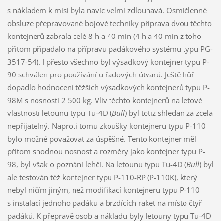
s nákladem k misi byla navíc velmi zdlouhavá. Osmičlenné
obsluze přepravované bojové techniky příprava dvou těchto
kontejnerů zabrala celé 8 h a 40 min (4 h a 40 min z toho
přitom připadalo na přípravu padákového systému typu PG-
3517-54). I přesto všechno byl výsadkový kontejner typu P-
90 schválen pro používání u řadových útvarů. Ještě hůř
dopadlo hodnocení těžších výsadkových kontejnerů typu P-
98M s nosností 2 500 kg. Vliv těchto kontejnerů na letové
vlastnosti letounu typu Tu-4D (
Bull
) byl totiž shledán za zcela
nepřijatelný. Naproti tomu zkoušky kontejneru typu P-110
bylo možné považovat za úspěšné. Tento kontejner měl
přitom shodnou nosnost a rozměry jako kontejner typu P-
98, byl však o poznání lehčí. Na letounu typu Tu-4D (
Bull
) byl
ale testován též kontejner typu P-110-RP (P-110K), který
nebyl ničím jiným, než modifikací kontejneru typu P-110
s instalací jednoho padáku a brzdících raket na místo čtyř
padáků. K přepravě osob a nákladu byly letouny typu Tu-4D