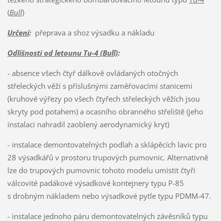
(
Bull
)
Určení
:
přeprava a shoz výsadku a nákladu
Odlišnosti od letounu Tu-4 (Bull)
:
- absence všech čtyř dálkově ovládaných otočných
střeleckých věží s příslušnými zaměřovacími stanicemi
(kruhové výřezy po všech čtyřech střeleckých věžích jsou
skryty pod potahem) a ocasního obranného střeliště (jeho
instalaci nahradil zaoblený aerodynamický kryt)
- instalace demontovatelných podlah a sklápěcích lavic pro
28 výsadkářů v prostoru trupových pumovnic. Alternativně
lze do trupových pumovnic tohoto modelu umístit čtyři
válcovité padákové výsadkové kontejnery typu P-85
s drobným nákladem nebo výsadkové pytle typu PDMM-47.
- instalace jednoho páru demontovatelných závěsníků typu