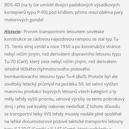
BD5-4D (na ty lze umístit dvojici padákových výsadkových
kontejnerů typu P-90) pod křídlem, přímo mezi oběma páry
motorových gondol
Historie
:
Prvním transportním letounem sovětské
konstrukce se záďovou nájezdovou rampou se stal typ Tu-
75. Tento stroj vznikl v roce 1950 a po konstrukční stránce
nebyl ničím jiným, než derivátem dopravního letounu typu
Tu-70 (
Cart
), který zase nebyl ničím jiným, než derivátem
středně těžkého čtyřmotorového pístového
bombardovacího letounu typu Tu-4 (
Bull
). Protože byl ale
sovětský letecký průmysl na počátku 50. let velmi vytížen
masovou produkcí bojových letounů všech kategorií a ty
měly tehdy vyšší prioritu, sériové výroby se tento pokrokový
stroj i přes své kvality nakonec nedočkal. Z tohoto důvodu
se transportní letky VVS tehdy musely nadále plně spoléhat
na lehké dvoumotorové pístové taktické transportní letouny
typu Il-12D/T (
Coach
) a Il-14T (
Crate
), které vycházely z