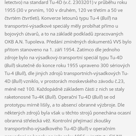
letectvo) na standard Tu-4D (v.č. 2303201) v průběhu roku
1955 (30 v prvním, 100 v druhém, 120 ve třetím a 50 ve
čtvrtém čtvrtletí). Konverze letounů typu Tu-4 (
Bull
) na
transportní-výsadkové speciály měly probíhat přímo u
bojových útvarů, a to na základě podkladů zpracovaných
OKB A.N. Tupoleva. Předání zmíněných dokumentů VVS bylo
přitom stanoveno na 1. září 1954. Zatímco dle jednoho
zdroje bylo na výsadkový-transportní speciál typu Tu-4D
(
Bull
) skutečně do konce roku 1955 upraveno 300 sériových
Tu-4 (
Bull
), dle jiných zdrojů transportních-výsadkových Tu-
4D (
Bull
) vzniklo, v prostorách moskevského závodu č.23,
méně než 100. Každopádně základem části z nich se staly
raketonosné Tu-4K (
Bull
). Operační Tu-4D (
Bull
) se od
prototypu mírně lišily, a to absencí obranné výzbroje. Dle
některých zdrojů byla však u těchto strojů ponechána ocasní
obranná střelecká věž. Kontrolní přejímací zkoušky
transportního-výsadkového Tu-4D (
Bull
) v operačním