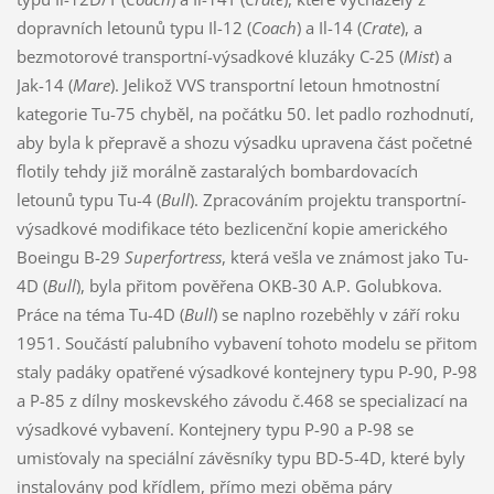
dopravních letounů typu Il-12 (
Coach
) a Il-14 (
Crate
), a
bezmotorové transportní-výsadkové kluzáky C-25 (
Mist
) a
Jak-14 (
Mare
). Jelikož VVS transportní letoun hmotnostní
kategorie Tu-75 chyběl, na počátku 50. let padlo rozhodnutí,
aby byla k přepravě a shozu výsadku upravena část početné
flotily tehdy již morálně zastaralých bombardovacích
letounů typu Tu-4 (
Bull
). Zpracováním projektu transportní-
výsadkové modifikace této bezlicenční kopie amerického
Boeingu B-29
Superfortress
, která vešla ve známost jako Tu-
4D (
Bull
), byla přitom pověřena OKB-30 A.P. Golubkova.
Práce na téma Tu-4D (
Bull
) se naplno rozeběhly v září roku
1951. Součástí palubního vybavení tohoto modelu se přitom
staly padáky opatřené výsadkové kontejnery typu P-90, P-98
a P-85 z dílny moskevského závodu č.468 se specializací na
výsadkové vybavení. Kontejnery typu P-90 a P-98 se
umisťovaly na speciální závěsníky typu BD-5-4D, které byly
instalovány pod křídlem, přímo mezi oběma páry