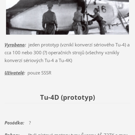
Vyrobeno
:
jeden prototyp (vznikl konverzí sériového Tu-4) a
cca 100 nebo 300 (?) operačních strojů (všechny vznikly
konverzí sériových Tu-4 a Tu-4K)
Uživatelé
:
pouze SSSR
Tu-4D (prototyp)
Posádka:
?
Pohon:
čtyři pístové motory typu Švecov AŠ-73TK s max.