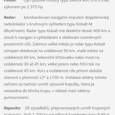
výkonem po 2 375 hp
Radar:
bombardovací-navigační impulsní dopplerovský
radiolokátor s kruhovým výhledem typu Kobalt-M
(
Mushroom
). Radar typu Kobalt má detekční dosah 400 km a
slouží k navigaci a vyhledávání a sledování rozměrných
pozemních cílů. Zatímco velké město je radar typu Kobalt
schopen detekovat na vzdálenost 90 km, malé město na
vzdálenost 60 km, železniční křižovatku nebo most na
vzdálenost 30 až 45 km, velké jezero nebo říční tok na
vzdálenost 45 km. Kurz a vzdálenost cíle přitom dokáže
stanovit s přesností ±2° a ±100 m. Instalace antény tohoto
zařízení se nachází uvnitř výsuvné kopulky, která je
vestavěna do břicha trupu, v oblasti mezi oběma
pumovnicemi.
Kapacita:
28 výsadkářů, přepravovaných uvnitř trupových
pumovnic, čtyři 1 200 kg výsadkové kontejnery typu P-85 (s