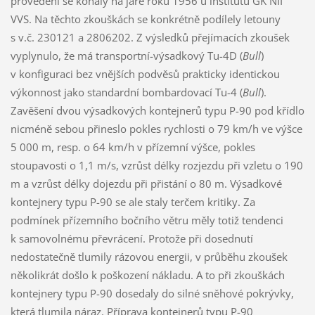
provedení se konaly na jaře roku 1956 u institutu GK NII
VVS. Na těchto zkouškách se konkrétně podílely letouny
s v.č. 230121 a 2806202. Z výsledků přejímacích zkoušek
vyplynulo, že má transportní-výsadkový Tu-4D (
Bull
)
v konfiguraci bez vnějších podvěsů prakticky identickou
výkonnost jako standardní bombardovací Tu-4 (
Bull
).
Zavěšení dvou výsadkových kontejnerů typu P-90 pod křídlo
nicméně sebou přineslo pokles rychlosti o 79 km/h ve výšce
5 000 m, resp. o 64 km/h v přízemní výšce, pokles
stoupavosti o 1,1 m/s, vzrůst délky rozjezdu při vzletu o 190
m a vzrůst délky dojezdu při přistání o 80 m. Výsadkové
kontejnery typu P-90 se ale staly terčem kritiky. Za
podmínek přízemního bočního větru měly totiž tendenci
k samovolnému převrácení. Protože při dosednutí
nedostatečně tlumily rázovou energii, v průběhu zkoušek
několikrát došlo k poškození nákladu. A to při zkouškách
kontejnery typu P-90 dosedaly do silné sněhové pokrývky,
která tlumila náraz. Příprava kontejnerů typu P-90