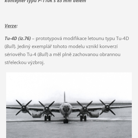
kontejner typu P-110K s 85 mm dělem
Verze
:
Tu-4D (iz.76)
– prototypová modifikace letounu typu Tu-4D
(
Bull
). Jediný exemplář tohoto modelu vznikl konverzí
sériového Tu-4 (
Bull
) a měl plně zachovanou obrannou
střeleckou výzbroj.