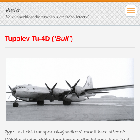
Ruslet
Velká encyklopedie ruského a čínského letectví
Tupolev Tu-4D (
‘Bull’
)
Typ
:
taktická transportní-výsadková modifikace středně
těžkého strategického bombardovacího letounu typu
Tu-4