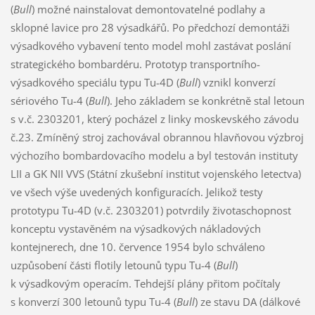
(
Bull
) možné nainstalovat demontovatelné podlahy a
sklopné lavice pro 28 výsadkářů. Po předchozí demontáži
výsadkového vybavení tento model mohl zastávat poslání
strategického bombardéru. Prototyp transportního-
výsadkového speciálu typu Tu-4D (
Bull
) vznikl konverzí
sériového Tu-4 (
Bull
). Jeho základem se konkrétně stal letoun
s v.č. 2303201, který pocházel z linky moskevského závodu
č.23. Zmíněný stroj zachovával obrannou hlavňovou výzbroj
výchozího bombardovacího modelu a byl testován instituty
LII a GK NII VVS (Státní zkušební institut vojenského letectva)
ve všech výše uvedených konfiguracích. Jelikož testy
prototypu Tu-4D (v.č. 2303201) potvrdily životaschopnost
konceptu vystavěném na výsadkových nákladových
kontejnerech, dne 10. července 1954 bylo schváleno
uzpůsobení části flotily letounů typu Tu-4 (
Bull
)
k výsadkovým operacím. Tehdejší plány přitom počítaly
s konverzí 300 letounů typu Tu-4 (
Bull
) ze stavu DA (dálkové