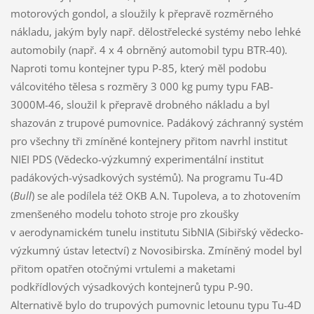
motorových gondol, a sloužily k přepravě rozměrného
nákladu, jakým byly např. dělostřelecké systémy nebo lehké
automobily (např. 4 x 4 obrněný automobil typu BTR-40).
Naproti tomu kontejner typu P-85, který měl podobu
válcovitého tělesa s rozměry 3 000 kg pumy typu FAB-
3000M-46, sloužil k přepravě drobného nákladu a byl
shazován z trupové pumovnice. Padákový záchranný systém
pro všechny tři zmíněné kontejnery přitom navrhl institut
NIEI PDS (Vědecko-výzkumný experimentální institut
padákových-výsadkových systémů). Na programu Tu-4D
(
Bull
) se ale podílela též OKB A.N. Tupoleva, a to zhotovením
zmenšeného modelu tohoto stroje pro zkoušky
v aerodynamickém tunelu institutu SibNIA (Sibiřský vědecko-
výzkumný ústav letectví) z Novosibirska. Zmíněný model byl
přitom opatřen otočnými vrtulemi a maketami
podkřídlových výsadkových kontejnerů typu P-90.
Alternativě bylo do trupových pumovnic letounu typu Tu-4D