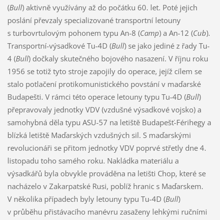
(
Bull
) aktivně využívány až do počátku 60. let. Poté jejich
poslání převzaly specializované transportní letouny
s turbovrtulovým pohonem typu An-8 (
Camp
) a An-12 (
Cub
).
Transportní-výsadkové Tu-4D (
Bull
) se jako jediné z řady Tu-
4 (
Bull
) dočkaly skutečného bojového nasazení. V říjnu roku
1956 se totiž tyto stroje zapojily do operace, jejíž cílem se
stalo potlačení protikomunistického povstání v maďarské
Budapešti. V rámci této operace letouny typu Tu-4D (
Bull
)
přepravovaly jednotky VDV (vzdušné výsadkové vojsko) a
samohybná děla typu ASU-57 na letiště Budapešť-Férihegy a
blízká letiště Maďarských vzdušných sil. S maďarskými
revolucionáři se přitom jednotky VDV poprvé střetly dne 4.
listopadu toho samého roku. Nakládka materiálu a
výsadkářů byla obvykle prováděna na letišti Chop, které se
nacházelo v Zakarpatské Rusi, poblíž hranic s Maďarskem.
V několika případech byly letouny typu Tu-4D (
Bull
)
v průběhu přistávacího manévru zasaženy lehkými ručními