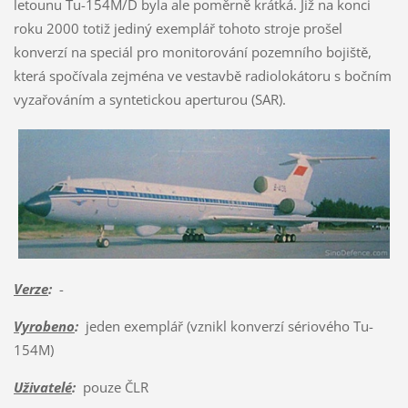
letounu Tu-154M/D byla ale poměrně krátká. Již na konci
roku 2000 totiž jediný exemplář tohoto stroje prošel
konverzí na speciál pro monitorování pozemního bojiště,
která spočívala zejména ve vestavbě radiolokátoru s bočním
vyzařováním a syntetickou aperturou (SAR).
Verze
:
-
Vyrobeno
:
jeden exemplář (vznikl konverzí sériového Tu-
154M)
Uživatelé
:
pouze ČLR