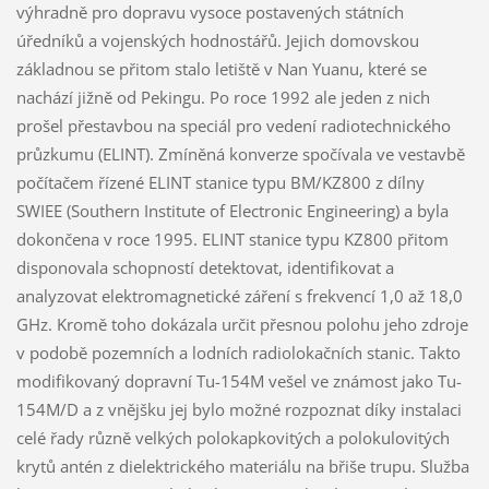
výhradně pro dopravu vysoce postavených státních
úředníků a vojenských hodnostářů. Jejich domovskou
základnou se přitom stalo letiště v Nan Yuanu, které se
nachází jižně od Pekingu. Po roce 1992 ale jeden z nich
prošel přestavbou na speciál pro vedení radiotechnického
průzkumu (ELINT). Zmíněná konverze spočívala ve vestavbě
počítačem řízené ELINT stanice typu BM/KZ800 z dílny
SWIEE (Southern Institute of Electronic Engineering) a byla
dokončena v roce 1995. ELINT stanice typu KZ800 přitom
disponovala schopností detektovat, identifikovat a
analyzovat elektromagnetické záření s frekvencí 1,0 až 18,0
GHz. Kromě toho dokázala určit přesnou polohu jeho zdroje
v podobě pozemních a lodních radiolokačních stanic. Takto
modifikovaný dopravní Tu-154M vešel ve známost jako Tu-
154M/D a z vnějšku jej bylo možné rozpoznat díky instalaci
celé řady různě velkých polokapkovitých a polokulovitých
krytů antén z dielektrického materiálu na břiše trupu. Služba