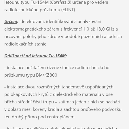
letounu typu
Tu-154M (
Careless B
)
určená pro vedení
radiotechnického průzkumu (ELINT)
Určení
:
detektování, identifikování a analyzování
elektromagnetického záření s frekvencí 1,0 až 18,0 GHz a
určování polohy jeho zdroje v podobě pozemních a lodních
radiolokačních stanic
Odlišnosti od letounu Tu-154M
:
- instalace počítačem řízené stanice radiotechnického
průzkumu typu BM/KZ800
- instalace dvou rozměrných tandemově uspořádaných
polokapkovitých krytů z dielektrického materiálu v ose
břicha střední části trupu – zatímco jeden z nich se nachází
v oblasti mezi kořeny křídla a šachtou příďového podvozku,
ten druhý přímo pod centroplánem
- instalace nevelkého polokapkovitého krytu v ose břicha