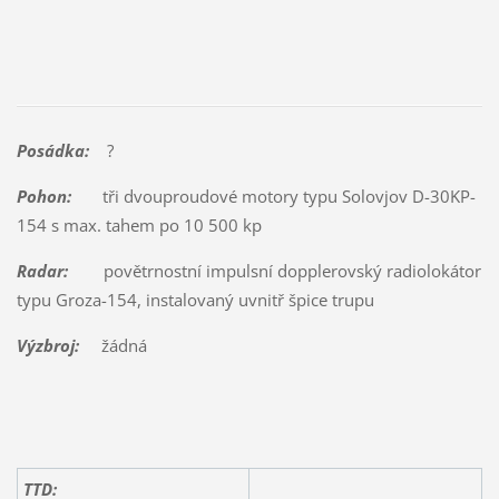
Posádka:
?
Pohon:
tři dvouproudové motory typu Solovjov D-30KP-
154 s max. tahem po 10 500 kp
Radar:
povětrnostní impulsní dopplerovský radiolokátor
typu Groza-154, instalovaný uvnitř špice trupu
Výzbroj:
žádná
TTD: