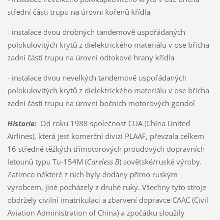
střední části trupu na úrovni kořenů křídla
- instalace dvou drobných tandemově uspořádaných
polokulovitých krytů z dielektrického materiálu v ose břicha
zadní části trupu na úrovni odtokové hrany křídla
- instalace dvou nevelkých tandemově uspořádaných
polokulovitých krytů z dielektrického materiálu v ose břicha
zadní části trupu na úrovni bočních motorových gondol
Historie
:
Od roku 1988 společnost CUA (China United
Airlines), která jest komerční divizí PLAAF, převzala celkem
16 středně těžkých třímotorových proudových dopravních
letounů typu Tu-154M (
Careless B
) sovětské/ruské výroby.
Zatímco některé z nich byly dodány přímo ruským
výrobcem, jiné pocházely z druhé ruky. Všechny tyto stroje
obdržely civilní imatrikulaci a zbarvení dopravce CAAC (Civil
Aviation Administration of China) a zpočátku sloužily