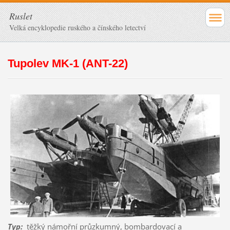
Ruslet
Velká encyklopedie ruského a čínského letectví
Tupolev MK-1 (ANT-22)
Typ
:
těžký námořní průzkumný, bombardovací a