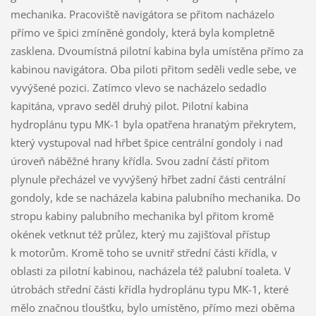
mechanika. Pracoviště navigátora se přitom nacházelo
přímo ve špici zmíněné gondoly, která byla kompletně
zasklena. Dvoumístná pilotní kabina byla umístěna přímo za
kabinou navigátora. Oba piloti přitom seděli vedle sebe, ve
vyvýšené pozici. Zatímco vlevo se nacházelo sedadlo
kapitána, vpravo seděl druhý pilot. Pilotní kabina
hydroplánu typu MK-1 byla opatřena hranatým překrytem,
který vystupoval nad hřbet špice centrální gondoly i nad
úroveň náběžné hrany křídla. Svou zadní částí přitom
plynule přecházel ve vyvýšený hřbet zadní části centrální
gondoly, kde se nacházela kabina palubního mechanika. Do
stropu kabiny palubního mechanika byl přitom kromě
okének vetknut též průlez, který mu zajišťoval přístup
k motorům. Kromě toho se uvnitř střední části křídla, v
oblasti za pilotní kabinou, nacházela též palubní toaleta. V
útrobách střední části křídla hydroplánu typu MK-1, které
mělo značnou tloušťku, bylo umístěno, přímo mezi oběma