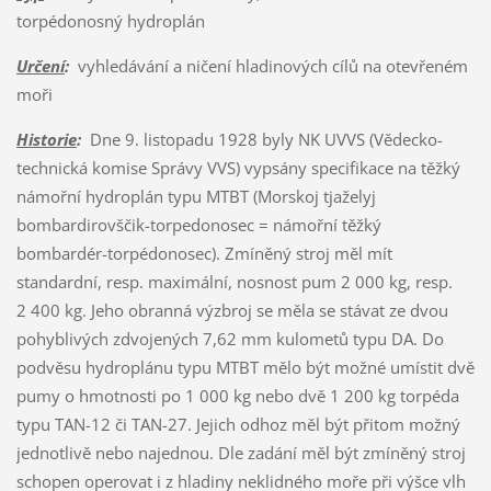
torpédonosný hydroplán
Určení
:
vyhledávání a ničení hladinových cílů na otevřeném
moři
Historie
:
Dne 9. listopadu 1928 byly NK UVVS (Vědecko-
technická komise Správy VVS) vypsány specifikace na těžký
námořní hydroplán typu MTBT (Morskoj tjaželyj
bombardirovščik-torpedonosec = námořní těžký
bombardér-torpédonosec). Zmíněný stroj měl mít
standardní, resp. maximální, nosnost pum 2 000 kg, resp.
2 400 kg. Jeho obranná výzbroj se měla se stávat ze dvou
pohyblivých zdvojených 7,62 mm kulometů typu DA. Do
podvěsu hydroplánu typu MTBT mělo být možné umístit dvě
pumy o hmotnosti po 1 000 kg nebo dvě 1 200 kg torpéda
typu TAN-12 či TAN-27. Jejich odhoz měl být přitom možný
jednotlivě nebo najednou. Dle zadání měl být zmíněný stroj
schopen operovat i z hladiny neklidného moře při výšce vlh