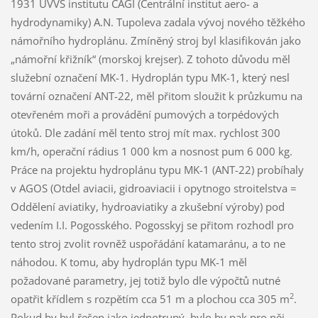
1931 UVVS institutu CAGI (Centrální institut aero- a
hydrodynamiky) A.N. Tupoleva zadala vývoj nového těžkého
námořního hydroplánu. Zmíněný stroj byl klasifikován jako
„námořní křižník“ (morskoj krejser). Z tohoto důvodu měl
služební označení MK-1. Hydroplán typu MK-1, který nesl
tovární označení ANT-22, měl přitom sloužit k průzkumu na
otevřeném moři a provádění pumových a torpédových
útoků. Dle zadání měl tento stroj mít max. rychlost 300
km/h, operační rádius 1 000 km a nosnost pum 6 000 kg.
Práce na projektu hydroplánu typu MK-1 (ANT-22) probíhaly
v AGOS (Otdel aviacii, gidroaviacii i opytnogo stroitelstva =
Oddělení aviatiky, hydroaviatiky a zkušební výroby) pod
vedením I.I. Pogosského. Pogosskyj se přitom rozhodl pro
tento stroj zvolit rovněž uspořádání katamaránu, a to ne
náhodou. K tomu, aby hydroplán typu MK-1 měl
požadované parametry, jej totiž bylo dle výpočtů nutné
2
opatřit křídlem s rozpětím cca 51 m a plochou cca 305 m
.
Pokud by byl řešen jako jednotrupý, bylo by pak pro něj