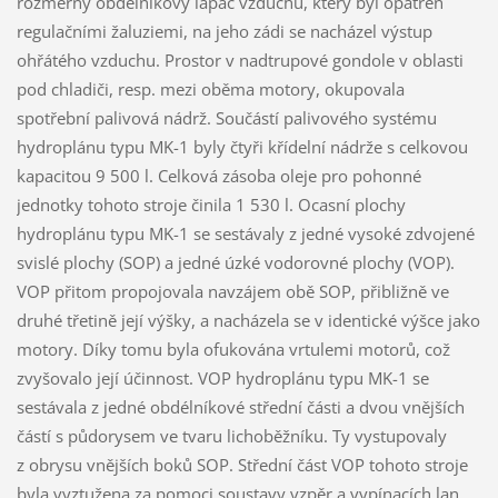
rozměrný obdélníkový lapač vzduchu, který byl opatřen
regulačními žaluziemi, na jeho zádi se nacházel výstup
ohřátého vzduchu. Prostor v nadtrupové gondole v oblasti
pod chladiči, resp. mezi oběma motory, okupovala
spotřební palivová nádrž. Součástí palivového systému
hydroplánu typu MK-1 byly čtyři křídelní nádrže s celkovou
kapacitou 9 500 l. Celková zásoba oleje pro pohonné
jednotky tohoto stroje činila 1 530 l. Ocasní plochy
hydroplánu typu MK-1 se sestávaly z jedné vysoké zdvojené
svislé plochy (SOP) a jedné úzké vodorovné plochy (VOP).
VOP přitom propojovala navzájem obě SOP, přibližně ve
druhé třetině její výšky, a nacházela se v identické výšce jako
motory. Díky tomu byla ofukována vrtulemi motorů, což
zvyšovalo její účinnost. VOP hydroplánu typu MK-1 se
sestávala z jedné obdélníkové střední části a dvou vnějších
částí s půdorysem ve tvaru lichoběžníku. Ty vystupovaly
z obrysu vnějších boků SOP. Střední část VOP tohoto stroje
byla vyztužena za pomoci soustavy vzpěr a vypínacích lan.