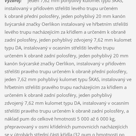
Výzbroj:
jeden 7,62 mm pohyblivý kulomet typu ŠKAS,
instalovaný v příďovém střelišti levého trupu určeném
k obraně přední polosféry, jeden pohyblivý 20 mm kanón
švýcarské značky Oerlikon instalovaný ve hřbetním střelišti
levého trupu nacházejícím za křídlem a určeném k obraně
zadní polosféry, jeden pohyblivý zdvojený 7,62 mm kulomet
typu DA, instalovaný v ocasním střelišti levého trupu
určeném k obraně zadní polosféry, jeden pohyblivý 20 mm
kanón švýcarské značky Oerlikon, instalovaný v příďovém
střelišti pravého trupu určeném k obraně přední polosféry,
jeden 7,62 mm pohyblivý kulomet typu ŠKAS, instalovaný ve
hřbetním střelišti pravého trupu nacházejícím za křídlem a
určeném k obraně zadní polosféry, jeden pohyblivý
zdvojený 7,62 mm kulomet typu DA, instalovaný v ocasním
střelišti pravého trupu určeném k obraně zadní polosféry, a
náklad pum do celkové hmotnosti 5 000 až 6 000 kg,
přepravovaný v osmi křídelních pumovnicích nacházejících
se v útrobách střední části křídla (32 pum o hmotnosti po