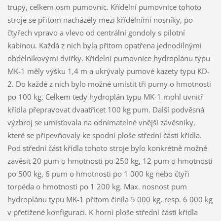
trupy, celkem osm pumovnic. Křídelní pumovnice tohoto
stroje se přitom nacházely mezi křídelními nosníky, po
čtyřech vpravo a vlevo od centrální gondoly s pilotní
kabinou. Každá z nich byla přitom opatřena jednodílnými
obdélníkovými dvířky. Křídelní pumovnice hydroplánu typu
MK-1 měly výšku 1,4 m a ukrývaly pumové kazety typu KD-
2. Do každé z nich bylo možné umístit tři pumy o hmotnosti
po 100 kg. Celkem tedy hydroplán typu MK-1 mohl uvnitř
křídla přepravovat dvaatřicet 100 kg pum. Další podvěsná
výzbroj se umisťovala na odnímatelné vnější závěsníky,
které se připevňovaly ke spodní ploše střední části křídla.
Pod střední část křídla tohoto stroje bylo konkrétně možné
zavěsit 20 pum o hmotnosti po 250 kg, 12 pum o hmotnosti
po 500 kg, 6 pum o hmotnosti po 1 000 kg nebo čtyři
torpéda o hmotnosti po 1 200 kg. Max. nosnost pum
hydroplánu typu MK-1 přitom činila 5 000 kg, resp. 6 000 kg
v přetížené konfiguraci. K horní ploše střední části křídla