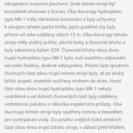
zdvojenými ocasními plochami. Drak tohoto stroje byl
kompletně zhotoven z Duralu. Oba dva trupy hydroplánu
typu MK-1 měly identickou konstrukci a byly uchyceny
k okrajům střední partie křídla. Jejich podélné osy byly
přitom od sebe vzdáleny celých 15 m. Oba dva trupy tohoto
stroje měly oválný průřez, ploché boky a člunovité břicho a
byly zakončeny kýlem SOP. Člunovité břicho obou dvou
trupů hydroplánu typu MK-1 bylo, kuli snazšímu odpoutání
od vodní hladiny, dvakrát odstupněno. Přední části spodních
člunových částí obou trupů tohoto stroje byly, až po druhý
břišní stupeň, znatelně rozšířeny směrem do stran. Horní
části obou dvou trupů hydroplánu typu MK-1 nebyly
vodotěsné a od dolních člunovitých částí byly odděleny
vodotěsnou palubou s několika inspekčními průlezy. Oba
dva trupy tohoto stroje byly opatřeny kotvou a čerpadlem
pro vyčerpávání vody. Do potahu vnějších boků předních
částí obou dvou trupů tohoto stroje, v oblasti před křídlem,