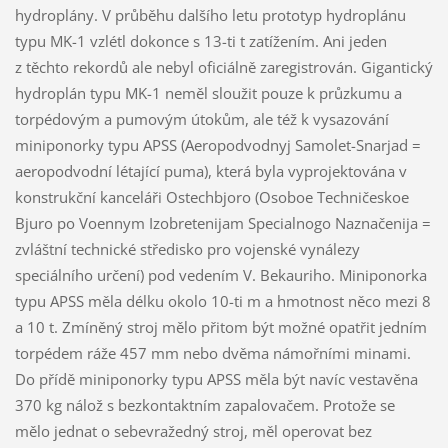
hydroplány. V průběhu dalšího letu prototyp hydroplánu
typu MK-1 vzlétl dokonce s 13-ti t zatížením. Ani jeden
z těchto rekordů ale nebyl oficiálně zaregistrován. Gigantický
hydroplán typu MK-1 neměl sloužit pouze k průzkumu a
torpédovým a pumovým útokům, ale též k vysazování
miniponorky typu APSS (Aeropodvodnyj Samolet-Snarjad =
aeropodvodní létající puma), která byla vyprojektována v
konstrukční kanceláři Ostechbjoro (Osoboe Techničeskoe
Bjuro po Voennym Izobretenijam Specialnogo Naznačenija =
zvláštní technické středisko pro vojenské vynálezy
speciálního určení) pod vedením V. Bekauriho. Miniponorka
typu APSS měla délku okolo 10-ti m a hmotnost něco mezi 8
a 10 t. Zmíněný stroj mělo přitom být možné opatřit jedním
torpédem ráže 457 mm nebo dvěma námořními minami.
Do přídě miniponorky typu APSS měla být navíc vestavěna
370 kg nálož s bezkontaktním zapalovačem. Protože se
mělo jednat o sebevražedný stroj, měl operovat bez