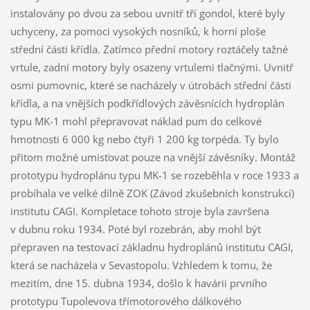
instalovány po dvou za sebou uvnitř tří gondol, které byly
uchyceny, za pomoci vysokých nosníků, k horní ploše
střední části křídla. Zatímco přední motory roztáčely tažné
vrtule, zadní motory byly osazeny vrtulemi tlačnými. Uvnitř
osmi pumovnic, které se nacházely v útrobách střední části
křídla, a na vnějších podkřídlových závěsnících hydroplán
typu MK-1 mohl přepravovat náklad pum do celkové
hmotnosti 6 000 kg nebo čtyři 1 200 kg torpéda. Ty bylo
přitom možné umisťovat pouze na vnější závěsníky. Montáž
prototypu hydroplánu typu MK-1 se rozeběhla v roce 1933 a
probíhala ve velké dílně ZOK (Závod zkušebních konstrukcí)
institutu CAGI. Kompletace tohoto stroje byla završena
v dubnu roku 1934. Poté byl rozebrán, aby mohl být
přepraven na testovací základnu hydroplánů institutu CAGI,
která se nacházela v Sevastopolu. Vzhledem k tomu, že
mezitím, dne 15. dubna 1934, došlo k havárii prvního
prototypu Tupolevova třímotorového dálkového