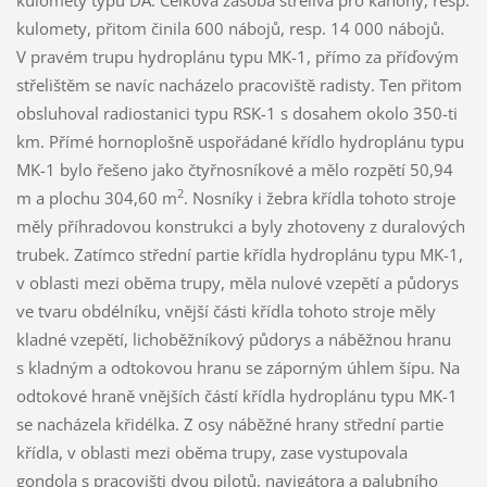
kulomety typu DA. Celková zásoba střeliva pro kanóny, resp.
kulomety, přitom činila 600 nábojů, resp. 14 000 nábojů.
V pravém trupu hydroplánu typu MK-1, přímo za příďovým
střelištěm se navíc nacházelo pracoviště radisty. Ten přitom
obsluhoval radiostanici typu RSK-1 s dosahem okolo 350-ti
km. Přímé hornoplošně uspořádané křídlo hydroplánu typu
MK-1 bylo řešeno jako čtyřnosníkové a mělo rozpětí 50,94
2
m a plochu 304,60 m
. Nosníky i žebra křídla tohoto stroje
měly příhradovou konstrukci a byly zhotoveny z duralových
trubek. Zatímco střední partie křídla hydroplánu typu MK-1,
v oblasti mezi oběma trupy, měla nulové vzepětí a půdorys
ve tvaru obdélníku, vnější části křídla tohoto stroje měly
kladné vzepětí, lichoběžníkový půdorys a náběžnou hranu
s kladným a odtokovou hranu se záporným úhlem šípu. Na
odtokové hraně vnějších částí křídla hydroplánu typu MK-1
se nacházela křidélka. Z osy náběžné hrany střední partie
křídla, v oblasti mezi oběma trupy, zase vystupovala
gondola s pracovišti dvou pilotů, navigátora a palubního