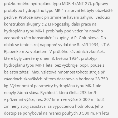
průzkumného hydroplánu typu MDR-4 (ANT-27), přípravy
prototypu hydroplánu typu MK-1 na první let byly obzvláště
pečlivé. Protože navíc při zmíněné havárii zahynul vedoucí
konstrukční skupiny č.2 I.I Pogosskij, další práce na
hydroplánu typu MK-1 probíhaly pod vedením nového
vedoucího této konstrukční skupiny, A.P. Golubkova. Do
oblak se tento stroj napoprvé vydal dne 8. září 1934, s T.V.
Rjabenkem za volantem. V průběhu závodních zkoušek,
které byly završeny dnem 8. května 1934, prototyp
hydroplánu typu MK-1 létal bez výzbroje, popř. pouze s
balastní zátěží. Max. vzletová hmotnost tohoto stroje při
závodních zkouškách přitom dosahovala hodnoty 28 750
kg. Výkonnostní parametry hydroplánu typu MK-1 ale
nebyly žádná sláva. Rychlostí, která činila 233 km/h
v přízemní výšce, res. 207 km/h ve výšce 3 000 m, totiž
zmíněný stroj zaostával za vypočtenou hodnotou. Jeho
dostup se pohyboval na hranici pouhých 3 500 m. Při letu