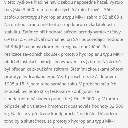
v této výškové hladině navíc sebou neposedně házel. Výstup
na výšku 3 500 m mu trval celých 57 min. Provést 360°
zatáčku prototypu hydroplánu typu MK-1 zabralo 82 až 89 s.
Na druhou stranu měl tento stroj dobrou ovladatelnost i
stabilitu. Zatímco při hodnotě střední aerodynamické tětivy
(SAT) 31,5% se chval normálně, při SAT odpovídající hodnotě
34,8 % již na pohyb kormidel reagoval opožděně. Po
realizace závodních zkoušek prototyp hydroplánu typu MK-1
obdržel instalaci chybějícího vybavení a výzbroje. Následně
byl předán ke zkouškám státním. Státními zkouškami přitom
prototyp hydroplánu typu MK-1 prošel mezi 27. dubnem
1935 a 15. říjnem toho samého roku. V průběhu státních
zkoušek byl tento stroj testován v konfiguraci se
standardním nákladem pum, který činil 5 000 kg. V tomto
případě jeho vzletová hmotnost dosahovala hodnoty 32 500
kg. Na testy v přetížené konfiguraci již nedošlo. Důvodem
toho byla skutečnost, že prototyp hydroplánu typu MK-1