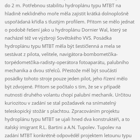
do 2 m. Potřebnou stabilitu hydroplánu typu MTBT na
hladině neklidného moře měla zajistit krátká dolnoplošně
uspořádaná křídla s tlustým profilem. Přitom se mělo jednat
o podobě řešení jako u hydroplánu Dornier Wal, který se
nacházel též ve výzbroji Sovětského VVS. Posádka
hydroplánu typu MTBT měla být šestičlenná a mela se
sestávat z pilota, velitele, navigátora-bombometčíka-
torpédometčíka-radisty-operátora fotoaparátu, palubního
mechanika a dvou střelců. Přestože měl být součástí
posádky tohoto stroje pouze jeden pilot, jeho řízení mělo
být zdvojené. Přitom se počítalo s tím, že se v případě
nutnosti druhého volantu chopí palubní mechanik. Určitou
kuriozitou v zadání se stal požadavek na snímatelný
teleskopický stožár s plachtou. Zpracováním projektu
hydroplánu typu MTBT se ujali hned dva konstruktéři, a to
italský imigrant R.L. Bartini a A.N. Tupolev. Tupolev na
zadání MTBT konkrétně odpověděl projektem letounu typu