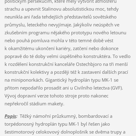
politickým persekucím, které měly vytvořit atmosféru
strachu a upevnit Stalinovu absolutistickou moc, tehdy
neunikla ani řada tehdejších představitelů sovětského
průmyslu, leteckého nevyjímaje. Jakýkoliv neúspěch ve
zkušebním programu nějakého prototypu nového letounu
nebo pouhá pomluva mohla v této temné době vést
k okamžitému ukončení kariéry, zatčení nebo dokonce
popravě do té doby velmi úspěšného konstruktéra. To vedlo
k rozdělení konstrukční kanceláře Ostechbjoro na tři menší
konstrukční kolektivy a později též k zastavení dalších prací
na miniponorkách. Gigantický hydroplán typu MK-1 se
přitom nepodařilo prosadit ani u Civilního letectva (GVF).
Vývoj dopravní verze tohoto stroje proto nakonec
nepřekročil stádium makety.
Popis
:
Těžký námořní průzkumný, bombardovací a
torpédonosný hydroplán typu MK-1 byl řešen jako
šestimotorový celokovový dolnoplošník se dvěma trupy a