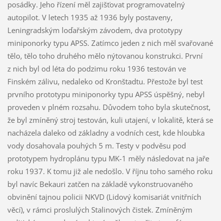
posádky. Jeho řízení měl zajišťovat programovatelný
autopilot. V letech 1935 až 1936 byly postaveny,
Leningradským loďařským závodem, dva prototypy
miniponorky typu APSS. Zatímco jeden z nich měl svařované
tělo, tělo toho druhého mělo nýtovanou konstrukci. První
z nich byl od léta do podzimu roku 1936 testován ve
Finském zálivu, nedaleko od Kronštadtu. Přestože byl test
prvního prototypu miniponorky typu APSS úspěšný, nebyl
proveden v plném rozsahu. Důvodem toho byla skutečnost,
že byl zmíněný stroj testován, kuli utajení, v lokalitě, která se
nacházela daleko od základny a vodních cest, kde hloubka
vody dosahovala pouhých 5 m. Testy v podvěsu pod
prototypem hydroplánu typu MK-1 měly následovat na jaře
roku 1937. K tomu již ale nedošlo. V říjnu toho samého roku
byl navíc Bekauri zatčen na základě vykonstruovaného
obvinění tajnou policii NKVD (Lidový komisariát vnitřních
věcí), v rámci proslulých Stalinových čistek. Zmíněným