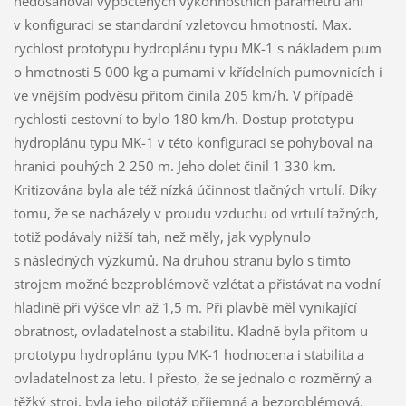
nedosahoval vypočtených výkonnostních parametrů ani
v konfiguraci se standardní vzletovou hmotností. Max.
rychlost prototypu hydroplánu typu MK-1 s nákladem pum
o hmotnosti 5 000 kg a pumami v křídelních pumovnicích i
ve vnějším podvěsu přitom činila 205 km/h. V případě
rychlosti cestovní to bylo 180 km/h. Dostup prototypu
hydroplánu typu MK-1 v této konfiguraci se pohyboval na
hranici pouhých 2 250 m. Jeho dolet činil 1 330 km.
Kritizována byla ale též nízká účinnost tlačných vrtulí. Díky
tomu, že se nacházely v proudu vzduchu od vrtulí tažných,
totiž podávaly nižší tah, než měly, jak vyplynulo
s následných výzkumů. Na druhou stranu bylo s tímto
strojem možné bezproblémově vzlétat a přistávat na vodní
hladině při výšce vln až 1,5 m. Při plavbě měl vynikající
obratnost, ovladatelnost a stabilitu. Kladně byla přitom u
prototypu hydroplánu typu MK-1 hodnocena i stabilita a
ovladatelnost za letu. I přesto, že se jednalo o rozměrný a
těžký stroj, byla jeho pilotáž příjemná a bezproblémová.