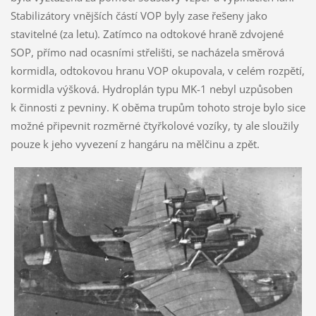
Stabilizátory vnějších částí VOP byly zase řešeny jako
stavitelné (za letu). Zatímco na odtokové hraně zdvojené
SOP, přímo nad ocasními střelišti, se nacházela směrová
kormidla, odtokovou hranu VOP okupovala, v celém rozpětí,
kormidla výšková. Hydroplán typu MK-1 nebyl uzpůsoben
k činnosti z pevniny. K oběma trupům tohoto stroje bylo sice
možné připevnit rozměrné čtyřkolové vozíky, ty ale sloužily
pouze k jeho vyvezení z hangáru na mělčinu a zpět.