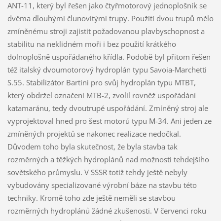
ANT-11, který byl řešen jako čtyřmotorový jednoplošník se
dvěma dlouhými člunovitými trupy. Použití dvou trupů mělo
zmíněnému stroji zajistit požadovanou plavbyschopnost a
stabilitu na neklidném moři i bez použití krátkého
dolnoplošně uspořádaného křídla. Podobě byl přitom řešen
též italský dvoumotorový hydroplán typu Savoia-Marchetti
S.55. Stabilizátor Bartini pro svůj hydroplán typu MTBT,
který obdržel označení MTB-2, zvolil rovněž uspořádání
katamaránu, tedy dvoutrupé uspořádání. Zmíněný stroj ale
vyprojektoval hned pro šest motorů typu M-34. Ani jeden ze
zmíněných projektů se nakonec realizace nedočkal.
Důvodem toho byla skutečnost, že byla stavba tak
rozměrných a těžkých hydroplánů nad možnosti tehdejšího
sovětského průmyslu. V SSSR totiž tehdy ještě nebyly
vybudovány specializované výrobní báze na stavbu této
techniky. Kromě toho zde ještě neměli se stavbou
rozměrných hydroplánů žádné zkušenosti. V červenci roku