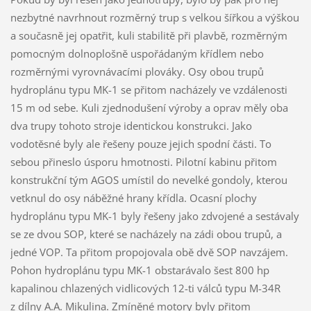
nezbytné navrhnout rozměrný trup s velkou šířkou a výškou
a současně jej opatřit, kuli stabilitě při plavbě, rozměrným
pomocným dolnoplošně uspořádaným křídlem nebo
rozměrnými vyrovnávacími plováky. Osy obou trupů
hydroplánu typu MK-1 se přitom nacházely ve vzdálenosti
15 m od sebe. Kuli zjednodušení výroby a oprav měly oba
dva trupy tohoto stroje identickou konstrukci. Jako
vodotěsné byly ale řešeny pouze jejich spodní části. To
sebou přineslo úsporu hmotnosti. Pilotní kabinu přitom
konstrukční tým AGOS umístil do nevelké gondoly, kterou
vetknul do osy náběžné hrany křídla. Ocasní plochy
hydroplánu typu MK-1 byly řešeny jako zdvojené a sestávaly
se ze dvou SOP, které se nacházely na zádi obou trupů, a
jedné VOP. Ta přitom propojovala obě dvě SOP navzájem.
Pohon hydroplánu typu MK-1 obstarávalo šest 800 hp
kapalinou chlazených vidlicových 12-ti válců typu M-34R
z dílny A.A. Mikulina. Zmíněné motory byly přitom