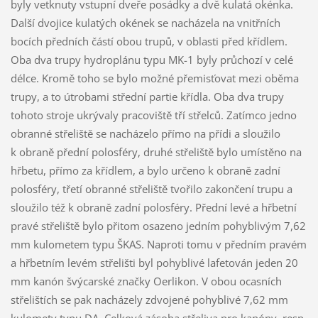
byly vetknuty vstupní dveře posádky a dvě kulatá okénka.
Další dvojice kulatých okének se nacházela na vnitřních
bocích předních částí obou trupů, v oblasti před křídlem.
Oba dva trupy hydroplánu typu MK-1 byly průchozí v celé
délce. Kromě toho se bylo možné přemisťovat mezi oběma
trupy, a to útrobami střední partie křídla. Oba dva trupy
tohoto stroje ukrývaly pracoviště tří střelců. Zatímco jedno
obranné střeliště se nacházelo přímo na přídi a sloužilo
k obraně přední polosféry, druhé střeliště bylo umístěno na
hřbetu, přímo za křídlem, a bylo určeno k obraně zadní
polosféry, třetí obranné střeliště tvořilo zakončení trupu a
sloužilo též k obraně zadní polosféry. Přední levé a hřbetní
pravé střeliště bylo přitom osazeno jedním pohyblivým 7,62
mm kulometem typu ŠKAS. Naproti tomu v předním pravém
a hřbetním levém střelišti byl pohyblivé lafetován jeden 20
mm kanón švýcarské značky Oerlikon. V obou ocasních
střelištích se pak nacházely zdvojené pohyblivé 7,62 mm