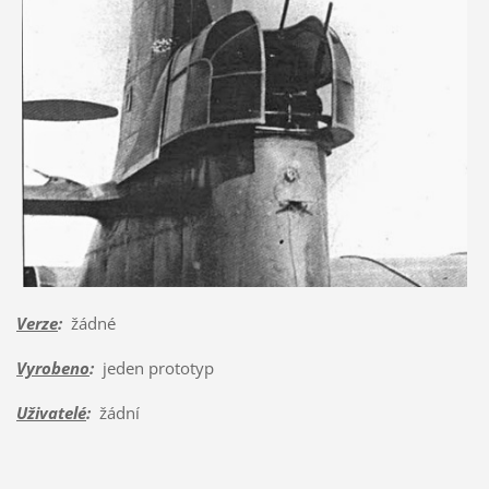
Verze
:
žádné
Vyrobeno
:
jeden prototyp
Uživatelé
:
žádní