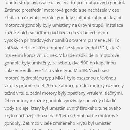
tohoto stroje byla zase uchycena trojice motorových gondol.
Zatímco prostřední motorová gondola se nacházela v ose
křídla, na úrovni centrální gondoly s pilotní kabinou, krajní
motorové gondoly byly umístěny na úrovni trupů. Instalace
každé z nich se přitom nacházela na vrcholech dvou
vysokých příhradových nosníků s tvarem písmene „N“. To
snižovalo riziko střetu motorů se slanou vodní tříští, která
má velmi korozivní účinek. V každé nadkřídelní motorové
gondole byly umístěny, za sebou, dva 800 hp kapalinou
chlazené vidlicové 12-ti válce typu M-34R. Všech šest
motorů hydroplánu typu MK-1 bylo osazenou dřevěnou
vrtulí s průměrem 4,20 m. Zatímco přední motory roztáčely
tažné vrtule, zadní motory byly opatřeny vrtulemi tlačnými.
Oba motory v každé gondole využívaly společný chladič
vody a oleje, který byl umístěn uvnitř širokého tunelového
krytu nacházejícího se na hřbetu střední partie motorové
gondoly. Zatímco v čele zmíněného krytu byl umístěn