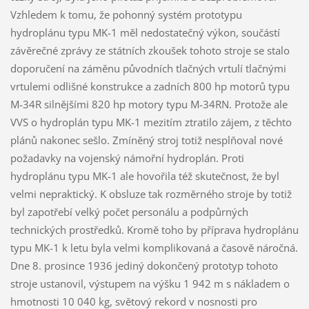
Vzhledem k tomu, že pohonný systém prototypu
hydroplánu typu MK-1 měl nedostatečný výkon, součástí
závěrečné zprávy ze státních zkoušek tohoto stroje se stalo
doporučení na záměnu původních tlačných vrtulí tlačnými
vrtulemi odlišné konstrukce a zadních 800 hp motorů typu
M-34R silnějšími 820 hp motory typu M-34RN. Protože ale
VVS o hydroplán typu MK-1 mezitím ztratilo zájem, z těchto
plánů nakonec sešlo. Zmíněný stroj totiž nesplňoval nové
požadavky na vojenský námořní hydroplán. Proti
hydroplánu typu MK-1 ale hovořila též skutečnost, že byl
velmi nepraktický. K obsluze tak rozměrného stroje by totiž
byl zapotřebí velký počet personálu a podpůrných
technických prostředků. Kromě toho by příprava hydroplánu
typu MK-1 k letu byla velmi komplikovaná a časově náročná.
Dne 8. prosince 1936 jediný dokončený prototyp tohoto
stroje ustanovil, výstupem na výšku 1 942 m s nákladem o
hmotnosti 10 040 kg, světový rekord v nosnosti pro