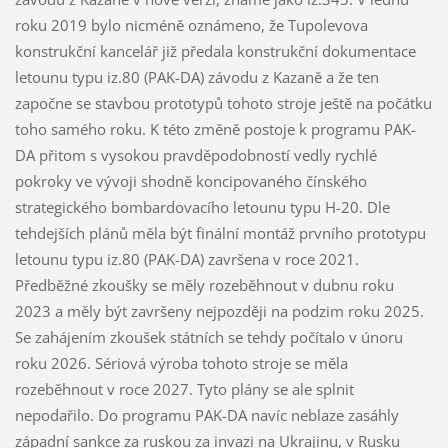
roku 2019 bylo nicméně oznámeno, že Tupolevova
konstrukční kancelář již předala konstrukční dokumentace
letounu typu iz.80 (PAK-DA) závodu z Kazaně a že ten
započne se stavbou prototypů tohoto stroje ještě na počátku
toho samého roku. K této změně postoje k programu PAK-
DA přitom s vysokou pravděpodobností vedly rychlé
pokroky ve vývoji shodně koncipovaného čínského
strategického bombardovacího letounu typu H-20. Dle
tehdejších plánů měla být finální montáž prvního prototypu
letounu typu iz.80 (PAK-DA) završena v roce 2021.
Předběžné zkoušky se měly rozeběhnout v dubnu roku
2023 a měly být završeny nejpozději na podzim roku 2025.
Se zahájením zkoušek státních se tehdy počítalo v únoru
roku 2026. Sériová výroba tohoto stroje se měla
rozeběhnout v roce 2027. Tyto plány se ale splnit
nepodařilo. Do programu PAK-DA navíc neblaze zasáhly
západní sankce za ruskou za invazi na Ukrajinu, v Rusku