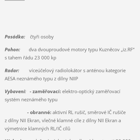
Posádka:
čtyři osoby
Pohon:
dva dvouproudové motory typu Kuzněcov „iz.RF“
s tahem řádu 23 000 kp
Radar:
víceúčelový radiolokátor s anténou kategorie
AESA neznámého typu z dílny NIIP
Vybavení:
- zaměřovací:
elektro-optický zaměřovací
systém neznámého typu
- obranné:
aktivní RL rušič, směrové IČ rušiče
z dílny NII Ekran, vlečné klamné cíle z dílny NII Ekran a
výmetnice klamných RL/IČ cílů