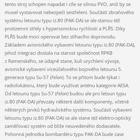
tento stroj schopen napadat i cíle se silnou PVO, aniž by se
musel vystavovat nebezpečí sestřelení. Součástí zbraňového
systému letounu typu iz.80 (PAK-DA) se ale stanou též
protizemní střely s hypersonickou rychlostí a PLŘS. Díky
PLŘS bude moci operovat bez stíhacího doprovodu.
Základem avionického vybavení letounu typu iz.80 (PAK-DA),
jehož integraci dostala na starost společnost RPKB
z Ramenského, se údajně stane, kuli urychlení vývoje,
avionické vybavení víceúčelového bojového letounu 5.
generace typu Su-57 (
Felon
). To se přitom bude týkat i
radiolokátoru, který bude využívat anténu kategorie AESA.
Od letounu typu Su-57 (
Felon
) budou ale pro letoun typu
iz.80 (PAK-DA) převzaty některé další komponenty, včetně
některých prvků hydraulického systému. Součástí vybavení
letounu typu iz.80 (PAK-DA) se ale stane též elektro-optický
zaměřovací systém od blíže neuvedeného dodavatele.
Pohonná jednotka bombardéru typu PAK-DA bude zase