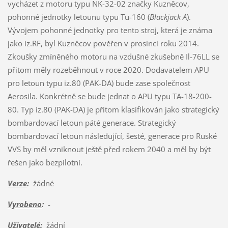
vycházet z motoru typu NK-32-02 značky Kuzněcov,
pohonné jednotky letounu typu Tu-160 (
Blackjack A
).
Vývojem pohonné jednotky pro tento stroj, která je známa
jako iz.RF, byl Kuzněcov pověřen v prosinci roku 2014.
Zkoušky zmíněného motoru na vzdušné zkušebně Il-76LL se
přitom měly rozeběhnout v roce 2020. Dodavatelem APU
pro letoun typu iz.80 (PAK-DA) bude zase společnost
Aerosila. Konkrétně se bude jednat o APU typu TA-18-200-
80. Typ iz.80 (PAK-DA) je přitom klasifikován jako strategický
bombardovací letoun páté generace. Strategický
bombardovací letoun následující, šesté, generace pro Ruské
VVS by měl vzniknout ještě před rokem 2040 a měl by být
řešen jako bezpilotní.
Verze
:
žádné
Vyrobeno
:
-
Uživatelé
:
žádní