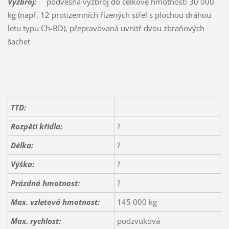
Výzbroj:
podvěsná výzbroj do celkové hmotnosti 30 000
kg (např. 12 protizemních řízených střel s plochou dráhou
letu typu Ch-BD), přepravovaná uvnitř dvou zbraňových
šachet
TTD:
Rozpětí křídla:
?
Délka:
?
Výška:
?
Prázdná hmotnost:
?
Max. vzletová hmotnost:
145 000 kg
Max. rychlost:
podzvuková