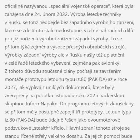
oficiálně nazývanou „speciální vojenské operace“, která byla
zahájena dne 24. února 2022. Výroba letecké techniky
v Rusku se totiž neobejde bez západního výrobního zařízení,
které se zde tímto stalo nedostupné, včetně náhradních dílů
pro již pořízená výrobní zařízení západní výroby. To se
přitom týká zejména vysoce přesných obráběcích strojů.
Výrobky západní výroby ale v Rusku našly též uplatnění
v celé řadě leteckého vybavení, zejména pak avioniky.
Z tohoto důvodu současné plány počítají se završením
montáže prototypu letounu typu iz.80 (PAK-DA) až v roce
2027, jak vyplívá z uniklých dokumentů, které byly
zveřejněny na počátku listopadu roku 2025 hackerskou
skupinou InformNapalm. Do programu letových zkoušek by
se přitom měly postupně zapojit tři prototypy. Letoun typu
iz.80 (PAK-DA) bude údajně řešen jako dvoumotorové
podzvukové „stealth“ křídlo. Hlavní zbraní tohoto stroje se
stanou řízené střely velkého dosahu. Za jejich pomoci bude