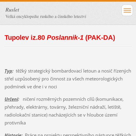
Ruslet
Velká encyklopedie ruského a čínského letectví
Tupolev iz.80
Poslannik-1
(PAK-DA)
Typ
:
těžký strategický bombardovací letoun a nosič řízených
střel uzpůsobený pro činnost za všech meteorologických
podmínek ve dne i v noci
Určení
:
ničení rozměrných pozemních cílů (komunikace,
přehrady, elektrárny, továrny, železniční nádraží, letiště,
radiolokační stanice) nacházejících se v hloubce území
protivníka
Historie
:
Práce na projektu perspektivního nástupce těžkých