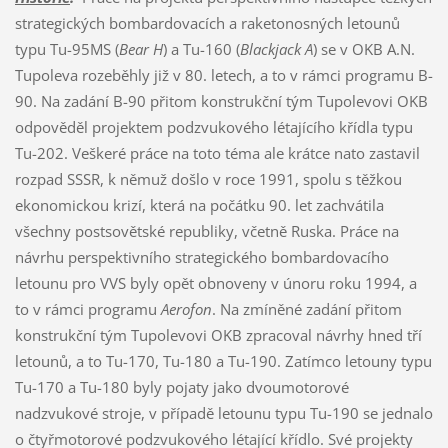
strategických bombardovacích a raketonosných letounů
typu Tu-95MS (
Bear H
) a Tu-160 (
Blackjack A
) se v OKB A.N.
Tupoleva rozeběhly již v 80. letech, a to v rámci programu B-
90. Na zadání B-90 přitom konstrukční tým Tupolevovi OKB
odpověděl projektem podzvukového létajícího křídla typu
Tu-202. Veškeré práce na toto téma ale krátce nato zastavil
rozpad SSSR, k němuž došlo v roce 1991, spolu s těžkou
ekonomickou krizí, která na počátku 90. let zachvátila
všechny postsovětské republiky, včetně Ruska. Práce na
návrhu perspektivního strategického bombardovacího
letounu pro VVS byly opět obnoveny v únoru roku 1994, a
to v rámci programu
Aerofon
. Na zmíněné zadání přitom
konstrukční tým Tupolevovi OKB zpracoval návrhy hned tří
letounů, a to Tu-170, Tu-180 a Tu-190. Zatímco letouny typu
Tu-170 a Tu-180 byly pojaty jako dvoumotorové
nadzvukové stroje, v případě letounu typu Tu-190 se jednalo
o čtyřmotorové podzvukového létající křídlo. Své projekty