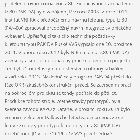
přiděleno tovární označení iz.80. Financování prací na téma
iz.80 (PAK-DA) bylo zahájeno již v roce 2008. V roce 2011
institut VNIIRA k předběžnému návrhu letounu typu iz.80
(PAK-DA) zpracoval předběžný návrh integrace avionického
vybavení. Upřesňující takticko-technické požadavky
k letounu typu PAK-DA Ruské VVS vypsalo dne 20. prosince
2011. V únoru roku 2012 byly NIR na téma iz.80 (PAK-DA)
završeny a součastně zahájeny práce na úvodním projektu.
Ten byl přitom Ruským ministerstvem obrany schválen
v září roku 2013. Následně celý program PAK-DA přešel do
fáze OKR (zkušebně-konstrukční práce). Se završením prací
na pokročilém projektu se tehdy počítalo do pěti let.
Produkce tohoto stroje, včetně stavby prototypů, byla
svěřena závodu KAPO z Kazaně. V prosinci roku 2014 bylo
vrchním velitelem Dálkového letectva oznámeno, že se
letové zkoušky prototypu letounu typu iz.80 (PAK-DA)
rozeběhnou již v roce 2019 a že VVS první sériové