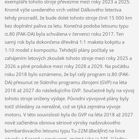
exempláře tohoto stroje převezme mezi roky 2023 a 2025.
Kromě výše uvedeného vrch velitel Dálkového letectva
tehdy prozradil, že bude dolet tohoto stroje činit 15 000 km
bez doplnění paliva za letu. Konečná podoba letounu typu
iz.80 (PAK-DA) byla schválena v červenci roku 2017. Ten
samý rok byla dokončena dřevěná 1:1 maketa kokpitu a
1:10 model z kompozitu. Tehdejší plány počítaly se
zahájením letových zkoušek tohoto stroje mezi roky 2025 a
2026 a plné produkce mezi roky 2028 a 2029. Na počátku
roku 2018 bylo oznámeno, že byl celý program iz.80 (PAK-
DA) přesunut ze Státního programu zbrojení (GVP) na léta
2018 až 2027 do následujícího GVP. Součastně byly na vývoj
tohoto stroje sníženy výdaje. Původní vývojové plány byly
totiž shledány za nereálné, což se týká zejména vývoje
motoru. V této souvislosti byla do GVP na léta 2018 až 2027
nově začleněna obnova sériové výroby nadzvukového
bombardovacího letounu typu Tu-22M (
Backfire
) na lince
závodu z Kazaně v nové verzi, známé jako iz.345. V lednu