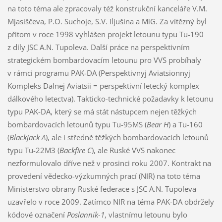
na toto téma ale zpracovaly též konstrukční kanceláře V.M.
Mjasiščeva, P.O. Suchoje, S.V. Iljušina a MiG. Za vítězný byl
přitom v roce 1998 vyhlášen projekt letounu typu Tu-190
z díly JSC A.N. Tupoleva. Další práce na perspektivním
strategickém bombardovacím letounu pro VVS probíhaly
v rámci programu PAK-DA (Perspektivnyj Aviatsionnyj
Kompleks Dalnej Aviatsii = perspektivní letecký komplex
dálkového letectva). Takticko-technické požadavky k letounu
typu PAK-DA, který se má stát nástupcem nejen těžkých
bombardovacích letounů typu Tu-95MS (
Bear H
) a Tu-160
(
Blackjack A
), ale i středně těžkých bombardovacích letounů
typu Tu-22M3 (
Backfire C
), ale Ruské VVS nakonec
nezformulovalo dříve než v prosinci roku 2007. Kontrakt na
provedení vědecko-výzkumných prací (NIR) na toto téma
Ministerstvo obrany Ruské federace s JSC A.N. Tupoleva
uzavřelo v roce 2009. Zatímco NIR na téma PAK-DA obdržely
kódové označení
Poslannik-1
, vlastnímu letounu bylo