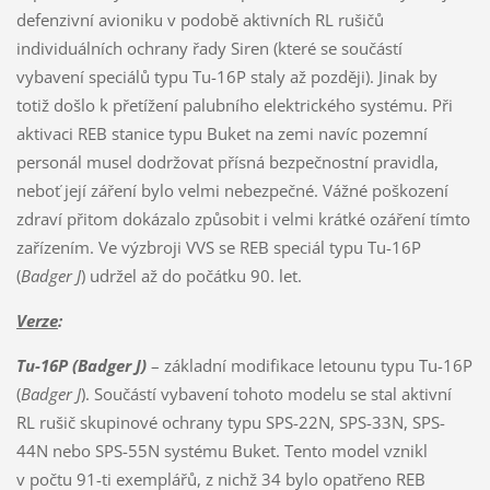
defenzivní avioniku v podobě aktivních RL rušičů
individuálních ochrany řady Siren (které se součástí
vybavení speciálů typu Tu-16P staly až později). Jinak by
totiž došlo k přetížení palubního elektrického systému. Při
aktivaci REB stanice typu Buket na zemi navíc pozemní
personál musel dodržovat přísná bezpečnostní pravidla,
neboť její záření bylo velmi nebezpečné. Vážné poškození
zdraví přitom dokázalo způsobit i velmi krátké ozáření tímto
zařízením. Ve výzbroji VVS se REB speciál typu Tu-16P
(
Badger J
) udržel až do počátku 90. let.
Verze
:
Tu-16P (Badger J)
– základní modifikace letounu typu Tu-16P
(
Badger J
). Součástí vybavení tohoto modelu se stal aktivní
RL rušič skupinové ochrany typu SPS-22N, SPS-33N, SPS-
44N nebo SPS-55N systému Buket. Tento model vznikl
v počtu 91-ti exemplářů, z nichž 34 bylo opatřeno REB