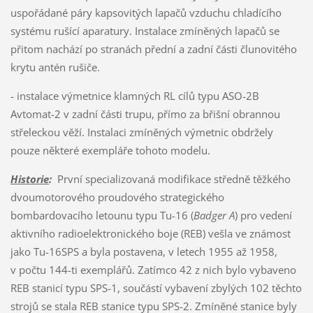
uspořádané páry kapsovitých lapačů vzduchu chladícího
systému rušící aparatury. Instalace zmíněných lapačů se
přitom nachází po stranách přední a zadní části člunovitého
krytu antén rušiče.
- instalace výmetnice klamných RL cílů typu ASO-2B
Avtomat-2 v zadní části trupu, přímo za břišní obrannou
střeleckou věží. Instalaci zmíněných výmetnic obdržely
pouze některé exempláře tohoto modelu.
Historie
:
První specializovaná modifikace středně těžkého
dvoumotorového proudového strategického
bombardovacího letounu typu Tu-16 (
Badger A
) pro vedení
aktivního radioelektronického boje (REB) vešla ve známost
jako Tu-16SPS a byla postavena, v letech 1955 až 1958,
v počtu 144-ti exemplářů. Zatímco 42 z nich bylo vybaveno
REB stanicí typu SPS-1, součástí vybavení zbylých 102 těchto
strojů se stala REB stanice typu SPS-2. Zmíněné stanice byly