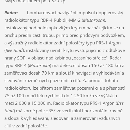
3M) s max. tahem po 9 520 kp
Radar:
bombardovací-navigační impulsní dopplerovský
radiolokátor typu RBP-4 Rubidij-MM-2 (
Mushroom
),
instalovaný pod polokapkovitým krytem nacházejícím se na
břichu přední části trupu, přímo před příďovým podvozkem,
a výstražný radiolokátor zadní polosféry typu PRS-1 Argon
(
Bee Hind
), instalovaný uvnitř krytu vystupujícího z odtokové
hrany SOP, v oblasti nad kabinou „ocasního střelce“. Radar
typu RBP-4 (
Mushroom
) má detekční dosah 150 až 180 km a
zaměřovací dosah 70 km a slouží k navigaci a vyhledávání a
sledování rozměrných pozemních cílů. Za pomoci tohoto
radiolokátoru lze přitom zaměřovat pozemní cíle s přesností
75 až 100 m při letu rychlostí do 1 250 km/h ve výškách
mezi 2 000 a 15 000 m. Radiolokátor typu PRS-1 Argon (
Bee
Hind
) má zorné pole ±35° ve vertikální i horizontální rovině
a slouží k vyhledávání, sledování a zaměřování vzdušných
cílů v zadní polosféře.