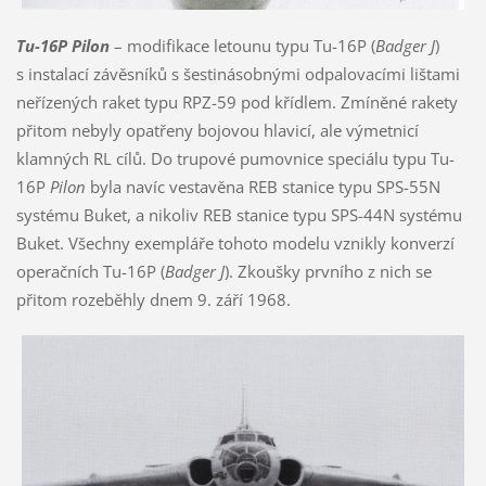
Tu-16P Pilon
– modifikace letounu typu Tu-16P (
Badger J
)
s instalací závěsníků s šestinásobnými odpalovacími lištami
neřízených raket typu RPZ-59 pod křídlem. Zmíněné rakety
přitom nebyly opatřeny bojovou hlavicí, ale výmetnicí
klamných RL cílů. Do trupové pumovnice speciálu typu Tu-
16P
Pilon
byla navíc vestavěna REB stanice typu SPS-55N
systému Buket, a nikoliv REB stanice typu SPS-44N systému
Buket. Všechny exempláře tohoto modelu vznikly konverzí
operačních Tu-16P (
Badger J
). Zkoušky prvního z nich se
přitom rozeběhly dnem 9. září 1968.