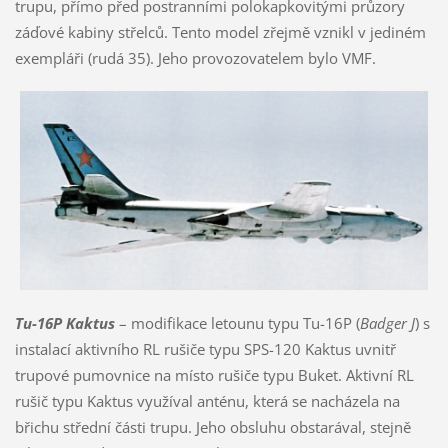
trupu, přímo před postranními polokapkovitými průzory
záďové kabiny střelců. Tento model zřejmě vznikl v jediném
exempláři (rudá 35). Jeho provozovatelem bylo VMF.
Tu-16P Kaktus
– modifikace letounu typu Tu-16P (
Badger J
) s
instalací aktivního RL rušiče typu SPS-120 Kaktus uvnitř
trupové pumovnice na místo rušiče typu Buket. Aktivní RL
rušič typu Kaktus využíval anténu, která se nacházela na
břichu střední části trupu. Jeho obsluhu obstarával, stejně