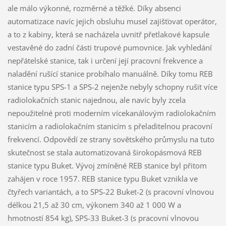
ale málo výkonné, rozměrné a těžké. Díky absenci
automatizace navíc jejich obsluhu musel zajišťovat operátor,
a to z kabiny, která se nacházela uvnitř přetlakové kapsule
vestavěné do zadní části trupové pumovnice. Jak vyhledání
nepřátelské stanice, tak i určení její pracovní frekvence a
naladění rušící stanice probíhalo manuálně. Díky tomu REB
stanice typu SPS-1 a SPS-2 nejenže nebyly schopny rušit více
radiolokačních stanic najednou, ale navíc byly zcela
nepoužitelné proti moderním vícekanálovým radiolokačním
stanicím a radiolokačním stanicím s přeladitelnou pracovní
frekvencí. Odpovědí ze strany sovětského průmyslu na tuto
skutečnost se stala automatizovaná širokopásmová REB
stanice typu Buket. Vývoj zmíněné REB stanice byl přitom
zahájen v roce 1957. REB stanice typu Buket vznikla ve
čtyřech variantách, a to SPS-22 Buket-2 (s pracovní vlnovou
délkou 21,5 až 30 cm, výkonem 340 až 1 000 W a
hmotností 854 kg), SPS-33 Buket-3 (s pracovní vlnovou