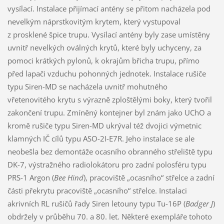
vysílací. Instalace přijímací antény se přitom nacházela pod
nevelkým náprstkovitým krytem, který vystupoval
z prosklené špice trupu. Vysílací antény byly zase umístěny
uvnitř nevelkých oválných krytů, které byly uchyceny, za
pomoci krátkých pylonů, k okrajům břicha trupu, přímo
před lapači vzduchu pohonných jednotek. Instalace rušiče
typu Siren-MD se nacházela uvnitř mohutného
vřetenovitého krytu s výrazně zploštělými boky, který tvořil
zakončení trupu. Zmíněný kontejner byl znám jako UChO a
kromě rušiče typu Siren-MD ukrýval též dvojici výmetnic
klamných IČ cílů typu ASO-2I-E7R. Jeho instalace se ale
neobešla bez demontáže ocasního obranného střeliště typu
DK-7, výstražného radiolokátoru pro zadní polosféru typu
PRS-1 Argon (
Bee Hind
), pracoviště „ocasního“ střelce a zadní
části překrytu pracoviště „ocasního“ střelce. Instalaci
akrivních RL rušičů řady Siren letouny typu Tu-16P (
Badger J
)
obdržely v průběhu 70. a 80. let. Některé exempláře tohoto