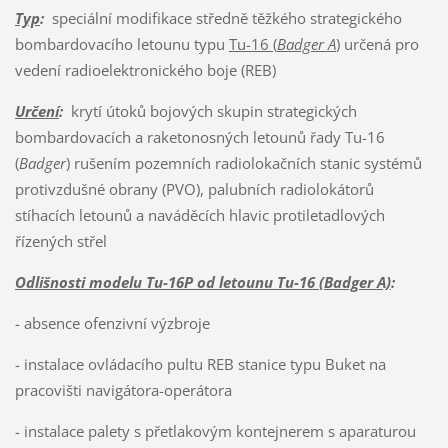
Typ
:
speciální modifikace středně těžkého strategického
bombardovacího letounu typu
Tu-16 (
Badger A
)
určená pro
vedení radioelektronického boje (REB)
Určení
:
krytí útoků bojových skupin strategických
bombardovacích a raketonosných letounů řady Tu-16
(
Badger
) rušením pozemních radiolokačních stanic systémů
protivzdušné obrany (PVO), palubních radiolokátorů
stíhacích letounů a naváděcích hlavic protiletadlových
řízených střel
Odlišnosti modelu Tu-16P od letounu Tu-16 (Badger A)
:
- absence ofenzivní výzbroje
- instalace ovládacího pultu REB stanice typu Buket na
pracovišti navigátora-operátora
- instalace palety s přetlakovým kontejnerem s aparaturou