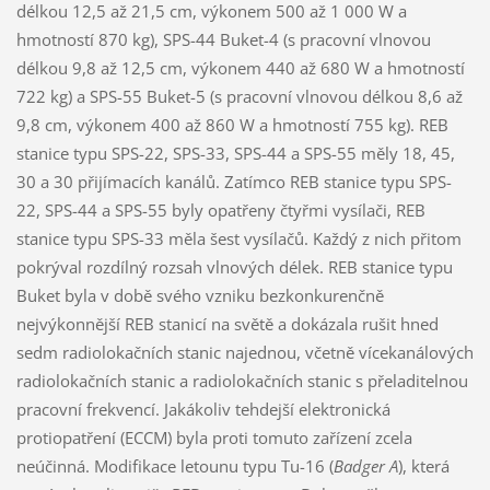
délkou 12,5 až 21,5 cm, výkonem 500 až 1 000 W a
hmotností 870 kg), SPS-44 Buket-4 (s pracovní vlnovou
délkou 9,8 až 12,5 cm, výkonem 440 až 680 W a hmotností
722 kg) a SPS-55 Buket-5 (s pracovní vlnovou délkou 8,6 až
9,8 cm, výkonem 400 až 860 W a hmotností 755 kg). REB
stanice typu SPS-22, SPS-33, SPS-44 a SPS-55 měly 18, 45,
30 a 30 přijímacích kanálů. Zatímco REB stanice typu SPS-
22, SPS-44 a SPS-55 byly opatřeny čtyřmi vysílači, REB
stanice typu SPS-33 měla šest vysílačů. Každý z nich přitom
pokrýval rozdílný rozsah vlnových délek. REB stanice typu
Buket byla v době svého vzniku bezkonkurenčně
nejvýkonnější REB stanicí na světě a dokázala rušit hned
sedm radiolokačních stanic najednou, včetně vícekanálových
radiolokačních stanic a radiolokačních stanic s přeladitelnou
pracovní frekvencí. Jakákoliv tehdejší elektronická
protiopatření (ECCM) byla proti tomuto zařízení zcela
neúčinná. Modifikace letounu typu Tu-16 (
Badger A
), která