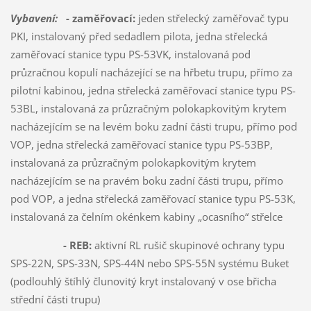
Vybavení:
- zaměřovací:
jeden střelecký zaměřovač typu
PKI, instalovaný před sedadlem pilota, jedna střelecká
zaměřovací stanice typu PS-53VK, instalovaná pod
průzračnou kopulí nacházející se na hřbetu trupu, přímo za
pilotní kabinou, jedna střelecká zaměřovací stanice typu PS-
53BL, instalovaná za průzračným polokapkovitým krytem
nacházejícím se na levém boku zadní části trupu, přímo pod
VOP, jedna střelecká zaměřovací stanice typu PS-53BP,
instalovaná za průzračným polokapkovitým krytem
nacházejícím se na pravém boku zadní části trupu, přímo
pod VOP, a jedna střelecká zaměřovací stanice typu PS-53K,
instalovaná za čelním okénkem kabiny „ocasního“ střelce
- REB:
aktivní RL rušič skupinové ochrany typu
SPS-22N, SPS-33N, SPS-44N nebo SPS-55N systému Buket
(podlouhlý štíhlý člunovitý kryt instalovaný v ose břicha
střední části trupu)