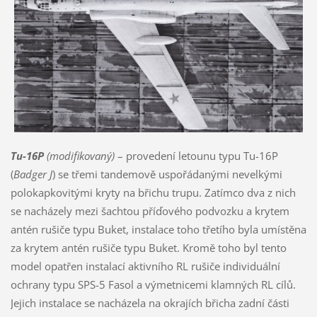
Tu-16P
(modifikovaný)
– provedení letounu typu Tu-16P
(
Badger J
) se třemi tandemově uspořádanými nevelkými
polokapkovitými kryty na břichu trupu. Zatímco dva z nich
se nacházely mezi šachtou příďového podvozku a krytem
antén rušiče typu Buket, instalace toho třetího byla umístěna
za krytem antén rušiče typu Buket. Kromě toho byl tento
model opatřen instalací aktivního RL rušiče individuální
ochrany typu SPS-5 Fasol a výmetnicemi klamných RL cílů.
Jejich instalace se nacházela na okrajích břicha zadní části