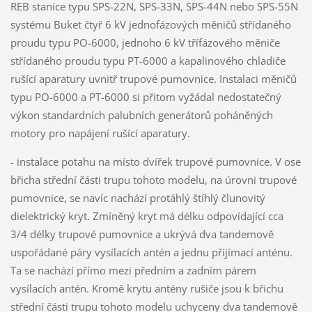
REB stanice typu SPS-22N, SPS-33N, SPS-44N nebo SPS-55N
systému Buket čtyř 6 kV jednofázových měničů střídaného
proudu typu PO-6000, jednoho 6 kV třífázového měniče
střídaného proudu typu PT-6000 a kapalinového chladiče
rušící aparatury uvnitř trupové pumovnice. Instalaci měničů
typu PO-6000 a PT-6000 si přitom vyžádal nedostatečný
výkon standardních palubních generátorů poháněných
motory pro napájení rušící aparatury.
- instalace potahu na místo dvířek trupové pumovnice. V ose
břicha střední části trupu tohoto modelu, na úrovni trupové
pumovnice, se navíc nachází protáhlý štíhlý člunovitý
dielektrický kryt. Zmíněný kryt má délku odpovídající cca
3/4 délky trupové pumovnice a ukrývá dva tandemově
uspořádané páry vysílacích antén a jednu přijímací anténu.
Ta se nachází přímo mezi předním a zadním párem
vysílacích antén. Kromě krytu antény rušiče jsou k břichu
střední části trupu tohoto modelu uchyceny dva tandemově