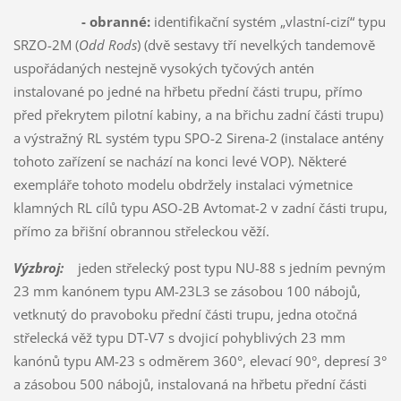
- obranné:
identifikační systém „vlastní-cizí“ typu
SRZO-2M (
Odd Rods
) (dvě sestavy tří nevelkých tandemově
uspořádaných nestejně vysokých tyčových antén
instalované po jedné na hřbetu přední části trupu, přímo
před překrytem pilotní kabiny, a na břichu zadní části trupu)
a výstražný RL systém typu SPO-2 Sirena-2 (instalace antény
tohoto zařízení se nachází na konci levé VOP). Některé
exempláře tohoto modelu obdržely instalaci výmetnice
klamných RL cílů typu ASO-2B Avtomat-2 v zadní části trupu,
přímo za břišní obrannou střeleckou věží.
Výzbroj:
jeden střelecký post typu NU-88 s jedním pevným
23 mm kanónem typu AM-23L3 se zásobou 100 nábojů,
vetknutý do pravoboku přední části trupu, jedna otočná
střelecká věž typu DT-V7 s dvojicí pohyblivých 23 mm
kanónů typu AM-23 s odměrem 360°, elevací 90°, depresí 3°
a zásobou 500 nábojů, instalovaná na hřbetu přední části