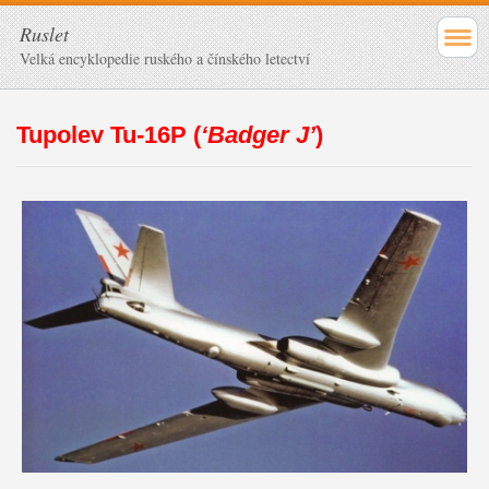
Ruslet
Velká encyklopedie ruského a čínského letectví
Tupolev Tu-16P (
‘Badger J’
)