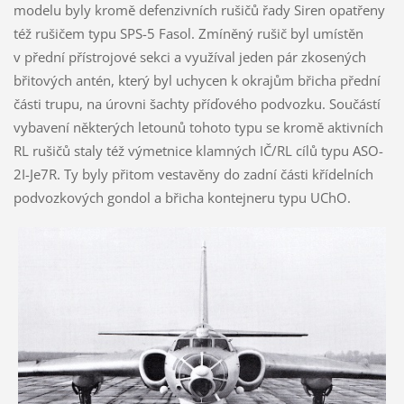
modelu byly kromě defenzivních rušičů řady Siren opatřeny
též rušičem typu SPS-5 Fasol. Zmíněný rušič byl umístěn
v přední přístrojové sekci a využíval jeden pár zkosených
břitových antén, který byl uchycen k okrajům břicha přední
části trupu, na úrovni šachty příďového podvozku. Součástí
vybavení některých letounů tohoto typu se kromě aktivních
RL rušičů staly též výmetnice klamných IČ/RL cílů typu ASO-
2I-Je7R. Ty byly přitom vestavěny do zadní části křídelních
podvozkových gondol a břicha kontejneru typu UChO.