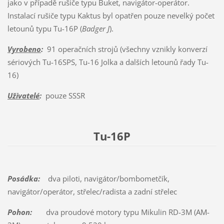
jako v případě rušiče typu Buket, navigátor-operátor.
Instalací rušiče typu Kaktus byl opatřen pouze nevelký počet
letounů typu Tu-16P (
Badger J
).
Vyrobeno
:
91 operačních strojů (všechny vznikly konverzí
sériových Tu-16SPS, Tu-16 Jolka a dalších letounů řady Tu-
16)
Uživatelé
:
pouze SSSR
Tu-16P
Posádka:
dva piloti, navigátor/bombometčík,
navigátor/operátor, střelec/radista a zadní střelec
Pohon:
dva proudové motory typu Mikulin RD-3M (AM-