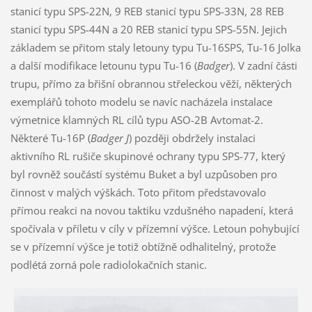
stanicí typu SPS-22N, 9 REB stanicí typu SPS-33N, 28 REB
stanicí typu SPS-44N a 20 REB stanicí typu SPS-55N. Jejich
základem se přitom staly letouny typu Tu-16SPS, Tu-16 Jolka
a další modifikace letounu typu Tu-16 (
Badger
). V zadní části
trupu, přímo za břišní obrannou střeleckou věží, některých
exemplářů tohoto modelu se navíc nacházela instalace
výmetnice klamných RL cílů typu ASO-2B Avtomat-2.
Některé Tu-16P (
Badger J
) později obdržely instalaci
aktivního RL rušiče skupinové ochrany typu SPS-77, který
byl rovněž součástí systému Buket a byl uzpůsoben pro
činnost v malých výškách. Toto přitom představovalo
přímou reakci na novou taktiku vzdušného napadení, která
spočívala v příletu v cíly v přízemní výšce. Letoun pohybující
se v přízemní výšce je totiž obtížně odhalitelný, protože
podlétá zorná pole radiolokačních stanic.