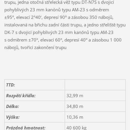
trupu, jedna otočná střelecká věž typu DT-N7S s dvojicí
pohyblivých 23 mm kanónů typu AM-23 s odměrem
±95°, elevací 2°40‘, depresí 90° a zásobou 350 nábojů,
instalovaná na břichu zadní části trupu, a jedno střeliště typu
DK-7 s dvojicí pohyblivých 23 mm kanónů typu AM-23
s odměrem ±70°, elevací 60°, depresí 40° a zásobou 1 000
nábojů, tvořící zakončení trupu
TTD:
Rozpětí křídla:
32,99 m
Délka:
34,80 m
Výška:
10,36 m
Prázdná hmotnost:
40 600 kg