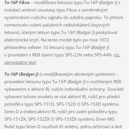
Tu-16P Fikus
– modifikace letounu typu Tu-16P (
Badger J
) s
instalací anténní soustavy typu Fikus s usměrněným
vyzařováním rušícího signálu do úzkého paprsku. To přitom
zamezovalo rušení palubních radiolokátorů bojových
letounů, kterým letoun typu Tu-16P (
Badger J
) poskytoval
elektronické krytí. Na tento model bylo po roce 1972
přestavěno celkem 10 letounů typu Tu-16P (
Badger J
)
v provedení s REB stanicí typu SPS-22N nebo SPS-44N.
viz.
samostatný text
Tu-16P (Badger J)
(s modifikovaným obranným systémem)
–
provedení letounu typu Tu-16P (
Badger J
) s rozšířeným REB
vybavením o aktivní RL rušiče individuální ochrany. Součástí
vybavení tohoto modelu se stal aktivní RL rušič pro přední
polosféru typu SPS-151D, SPS-152D či SPS-153D systému
Siren-D a (nebo) aktivní RL rušič pro zadní polosféru typu
SPS-151ŽK, SPS-152ŽK či SPS-153ŽK systému Siren-MD.
Rušič typu Siren-D využíval tři antény, jednu přijímací a dvě