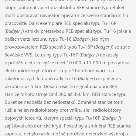
stupni automatizace totiž obsluhu REB stanice typu Buket
mohl obstarávat navigátor-operátor ze svého standardního
pracoviště. Další exempláře REB speciálu typu Tu-16P
(
Badger J
) vznikly přestavbou REB speciálů typu Tu-16 Jolka a
dalších verzí letounu typu Tu-16 (
Badger
). Jediným
provozovatelem REB speciálů typu Tu-16P (
Badger J
) se stalo
Sovětské VVS. Letouny typu Tu-16P (
Badger J
) dokázaly
v průběhu letu ve výšce mezi 10 000 a 11 000 m poskytovat
elektronické krytí útočné skupině bombardovacích a
raketonosných letounů řady Tu-16 (
Badger
) rozptýlené v
okruhu 3 až 5 km. Dosah rušícího signálu palubní REB
stanice tohoto stroje činil 300 až 350 km. REB stanice typu
Buket se neobešla bez nedostatků. Zmíněná stanice totiž
rušila nejen radiolokátory protivníka, ale i radiolokátory
bojových letounů, kterým speciál typu Tu-16P (
Badger J
)
zajišťoval elektronické krytí. Pokud byla zmíněná REB stanice
zapnuta, nebylo navíc možné používat defenzivní výzbroj a