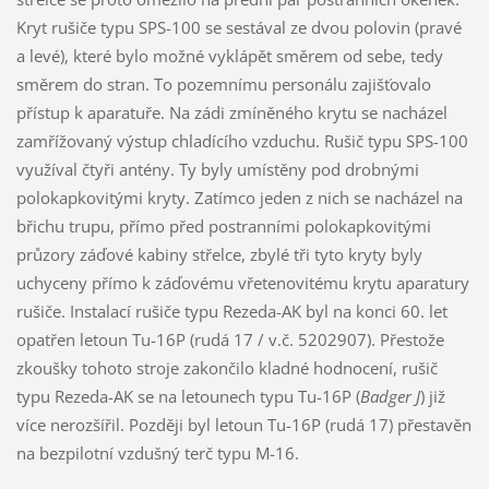
Kryt rušiče typu SPS-100 se sestával ze dvou polovin (pravé
a levé), které bylo možné vyklápět směrem od sebe, tedy
směrem do stran. To pozemnímu personálu zajišťovalo
přístup k aparatuře. Na zádi zmíněného krytu se nacházel
zamřížovaný výstup chladícího vzduchu. Rušič typu SPS-100
využíval čtyři antény. Ty byly umístěny pod drobnými
polokapkovitými kryty. Zatímco jeden z nich se nacházel na
břichu trupu, přímo před postranními polokapkovitými
průzory záďové kabiny střelce, zbylé tři tyto kryty byly
uchyceny přímo k záďovému vřetenovitému krytu aparatury
rušiče. Instalací rušiče typu Rezeda-AK byl na konci 60. let
opatřen letoun Tu-16P (rudá 17 / v.č. 5202907). Přestože
zkoušky tohoto stroje zakončilo kladné hodnocení, rušič
typu Rezeda-AK se na letounech typu Tu-16P (
Badger J
) již
více nerozšířil. Později byl letoun Tu-16P (rudá 17) přestavěn
na bezpilotní vzdušný terč typu M-16.