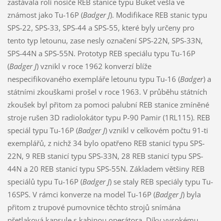
zastávala roli nosiče REB stanice typu Buket vešla ve
známost jako Tu-16P (
Badger J
). Modifikace REB stanic typu
SPS-22, SPS-33, SPS-44 a SPS-55, které byly určeny pro
tento typ letounu, zase nesly označení SPS-22N, SPS-33N,
SPS-44N a SPS-55N. Prototyp REB speciálu typu Tu-16P
(
Badger J
) vznikl v roce 1962 konverzí blíže
nespecifikovaného exempláře letounu typu Tu-16 (
Badger
) a
státními zkouškami prošel v roce 1963. V průběhu státních
zkoušek byl přitom za pomoci palubní REB stanice zmíněné
stroje rušen 3D radiolokátor typu P-90 Pamir (1RL115). REB
speciál typu Tu-16P (
Badger J
) vznikl v celkovém počtu 91-ti
exemplářů, z nichž 34 bylo opatřeno REB stanicí typu SPS-
22N, 9 REB stanicí typu SPS-33N, 28 REB stanicí typu SPS-
44N a 20 REB stanicí typu SPS-55N. Základem většiny REB
speciálů typu Tu-16P (
Badger J
) se staly REB speciály typu Tu-
16SPS. V rámci konverze na model Tu-16P (
Badger J
) byla
přitom z trupové pumovnice těchto strojů snímána
přetlaková kapsule s kabinou operátora. Díky vysokému