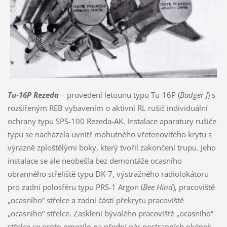
Tu-16P Rezeda
– provedení letounu typu Tu-16P (
Badger J
) s
rozšířeným REB vybavením o aktivní RL rušič individuální
ochrany typu SPS-100 Rezeda-AK. Instalace aparatury rušiče
typu se nacházela uvnitř mohutného vřetenovitého krytu s
výrazně zploštělými boky, který tvořil zakončení trupu. Jeho
instalace se ale neobešla bez demontáže ocasního
obranného střeliště typu DK-7, výstražného radiolokátoru
pro zadní polosféru typu PRS-1 Argon (
Bee Hind
), pracoviště
„ocasního“ střelce a zadní části překrytu pracoviště
„ocasního“ střelce. Zasklení bývalého pracoviště „ocasního“
střelce se proto omezilo na přední pár postranních okének.