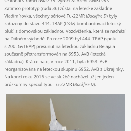
se konal v rámci oslav 75. výročí založení GNIKI VVS.
Zatímco prototyp (rudá 36) zůstal na letecké základně
Vladimírovka, všechny sériové Tu-22MR (
Backfire D
) byly
zařazeny do stavu 444. TBAP (těžký bombardovací letecký
pluk) s domovskou základnou Vozdviženka, která se nachází
na Dálném východě. Po roce 2009 byl 444. TBAP (spolu
s 200. GvTBAP) přesunut na leteckou základnu Belaja a
současně přetransformován na 6953. AvB (letecká
základna). Krátce nato, v roce 2011, byla 6953. AvB
reorganizována na leteckou skupinu 6952. AvB z Ukrajinky.
Na konci roku 2016 se ve službě nacházel už jen jeden
průzkumný speciál typu Tu-22MR (
Backfire D
).