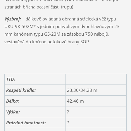
stranách břicha ocasní části trupu)
Výzbroj:
dálkově ovládaná obranná střelecká věž typu
UKU-9K-502M* s jedním pohyblivým dvouhlavňovým 23
mm kanónem typu GŠ-23M se zásobou 750 nábojů,
vestavěná do kořene odtokové hrany SOP
TTD:
Rozpětí křídla:
23,30/34,28 m
Délka:
42,46 m
Výška:
?
Prázdná hmotnost:
?