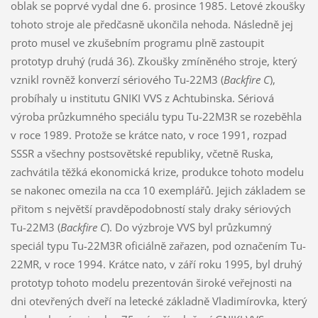
oblak se poprvé vydal dne 6. prosince 1985. Letové zkoušky
tohoto stroje ale předčasně ukončila nehoda. Následně jej
proto musel ve zkušebním programu plně zastoupit
prototyp druhý (rudá 36). Zkoušky zmíněného stroje, který
vznikl rovněž konverzí sériového Tu-22M3 (
Backfire C
),
probíhaly u institutu GNIKI VVS z Achtubinska. Sériová
výroba průzkumného speciálu typu Tu-22M3R se rozeběhla
v roce 1989. Protože se krátce nato, v roce 1991, rozpad
SSSR a všechny postsovětské republiky, včetně Ruska,
zachvátila těžká ekonomická krize, produkce tohoto modelu
se nakonec omezila na cca 10 exemplářů. Jejich základem se
přitom s největší pravděpodobností staly draky sériových
Tu-22M3 (
Backfire C
). Do výzbroje VVS byl průzkumný
speciál typu Tu-22M3R oficiálně zařazen, pod označením Tu-
22MR, v roce 1994. Krátce nato, v září roku 1995, byl druhý
prototyp tohoto modelu prezentován široké veřejnosti na
dni otevřených dveří na letecké základně Vladimírovka, který