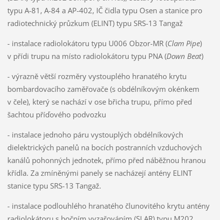
typu A-81, A-84 a AP-402, IČ čidla typu Osen a stanice pro
radiotechnický průzkum (ELINT) typu SRS-13 Tangaž
- instalace radiolokátoru typu U006 Obzor-MR (
Clam Pipe
)
v přídi trupu na místo radiolokátoru typu PNA (
Down Beat
)
- výrazně větší rozměry vystouplého hranatého krytu
bombardovacího zaměřovače (s obdélníkovým okénkem
v čele), který se nachází v ose břicha trupu, přímo před
šachtou příďového podvozku
- instalace jednoho páru vystouplých obdélníkových
dielektrických panelů na bocích postranních vzduchových
kanálů pohonných jednotek, přímo před náběžnou hranou
křídla. Za zmíněnými panely se nacházejí antény ELINT
stanice typu SRS-13 Tangaž.
- instalace podlouhlého hranatého člunovitého krytu antény
radiolokátoru s bočním vyzařováním (SLAR) typu M202