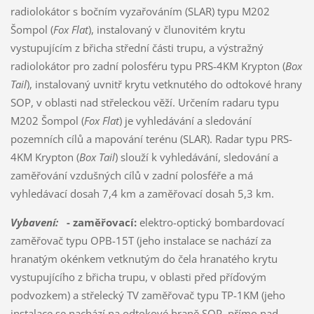
radiolokátor s bočním vyzařováním (SLAR) typu M202
Šompol (
Fox Flat
), instalovaný v člunovitém krytu
vystupujícím z břicha střední části trupu, a výstražný
radiolokátor pro zadní polosféru typu PRS-4KM Krypton (
Box
Tail
), instalovaný uvnitř krytu vetknutého do odtokové hrany
SOP, v oblasti nad střeleckou věží. Určením radaru typu
M202 Šompol (
Fox Flat
) je vyhledávání a sledování
pozemních cílů a mapování terénu (SLAR). Radar typu PRS-
4KM Krypton (
Box Tail
) slouží k vyhledávání, sledování a
zaměřování vzdušných cílů v zadní polosféře a má
vyhledávací dosah 7,4 km a zaměřovací dosah 5,3 km.
Vybavení:
- zaměřovací:
elektro-optický bombardovací
zaměřovač typu OPB-15T (jeho instalace se nachází za
hranatým okénkem vetknutým do čela hranatého krytu
vystupujícího z břicha trupu, v oblasti před příďovým
podvozkem) a střelecký TV zaměřovač typu TP-1KM (jeho
instalace se nachází na odtokové hraně SOP, přímo nad