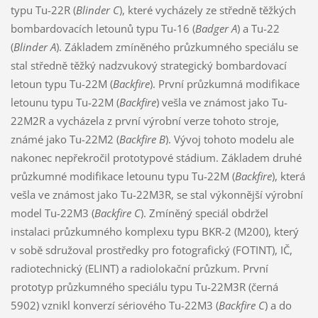
typu Tu-22R (
Blinder C
), které vycházely ze středně těžkých
bombardovacích letounů typu Tu-16 (
Badger A
) a Tu-22
(
Blinder A
). Základem zmíněného průzkumného speciálu se
stal středně těžký nadzvukový strategický bombardovací
letoun typu Tu-22M (
Backfire
). První průzkumná modifikace
letounu typu Tu-22M (
Backfire
) vešla ve známost jako Tu-
22M2R a vycházela z první výrobní verze tohoto stroje,
známé jako Tu-22M2 (
Backfire B
). Vývoj tohoto modelu ale
nakonec nepřekročil prototypové stádium. Základem druhé
průzkumné modifikace letounu typu Tu-22M (
Backfire
), která
vešla ve známost jako Tu-22M3R, se stal výkonnější výrobní
model Tu-22M3 (
Backfire C
). Zmíněný speciál obdržel
instalaci průzkumného komplexu typu BKR-2 (M200), který
v sobě sdružoval prostředky pro fotografický (FOTINT), IČ,
radiotechnický (ELINT) a radiolokační průzkum. První
prototyp průzkumného speciálu typu Tu-22M3R (černá
5902) vznikl konverzí sériového Tu-22M3 (
Backfire C
) a do