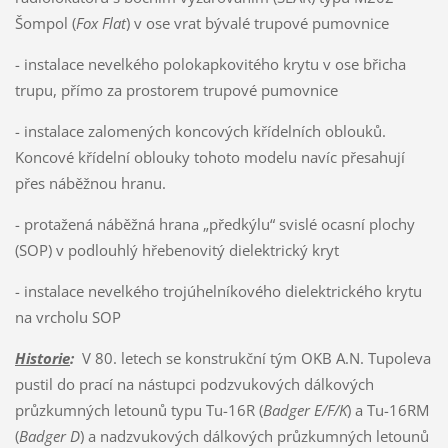
Šompol (
Fox Flat
) v ose vrat bývalé trupové pumovnice
- instalace nevelkého polokapkovitého krytu v ose břicha
trupu, přímo za prostorem trupové pumovnice
- instalace zalomených koncových křídelních oblouků.
Koncové křídelní oblouky tohoto modelu navíc přesahují
přes náběžnou hranu.
- protažená náběžná hrana „předkýlu“ svislé ocasní plochy
(SOP) v podlouhlý hřebenovitý dielektrický kryt
- instalace nevelkého trojúhelníkového dielektrického krytu
na vrcholu SOP
Historie
:
V 80. letech se konstrukční tým OKB A.N. Tupoleva
pustil do prací na nástupci podzvukových dálkových
průzkumných letounů typu Tu-16R (
Badger E/F/K
) a Tu-16RM
(
Badger D
) a nadzvukových dálkových průzkumných letounů