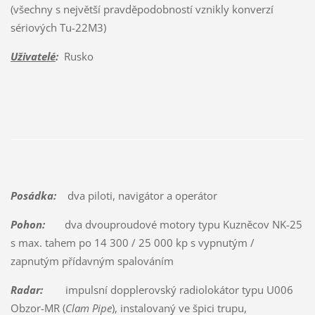
(všechny s největší pravděpodobností vznikly konverzí
sériových Tu-22M3)
Uživatelé
:
Rusko
Posádka:
dva piloti, navigátor a operátor
Pohon:
dva dvouproudové motory typu Kuzněcov NK-25
s max. tahem po 14 300 / 25 000 kp s vypnutým /
zapnutým přídavným spalováním
Radar:
impulsní dopplerovský radiolokátor typu U006
Obzor-MR (
Clam Pipe
), instalovaný ve špici trupu,