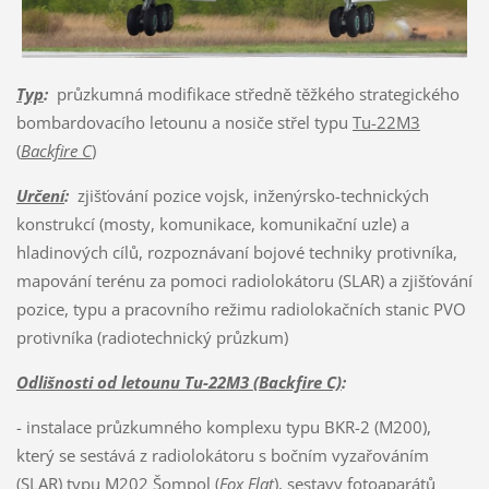
Typ
:
průzkumná modifikace středně těžkého strategického
bombardovacího letounu a nosiče střel typu
Tu-22M3
(
Backfire C
)
Určení
:
zjišťování pozice vojsk, inženýrsko-technických
konstrukcí (mosty, komunikace, komunikační uzle) a
hladinových cílů, rozpoznávaní bojové techniky protivníka,
mapování terénu za pomoci radiolokátoru (SLAR) a zjišťování
pozice, typu a pracovního režimu radiolokačních stanic PVO
protivníka (radiotechnický průzkum)
Odlišnosti od letounu Tu-22M3 (Backfire C)
:
- instalace průzkumného komplexu typu BKR-2 (M200),
který se sestává z radiolokátoru s bočním vyzařováním
(SLAR) typu M202 Šompol (
Fox Flat
), sestavy fotoaparátů