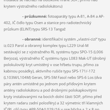
krytem výstražného radiolokátoru)
- průzkumné:
fotoaparáty typu A-81, A-84 a AP-
402, IČ čidlo typu Osen a stanice pro radiotechnický
průzkum (ELINT) typu SRS-13 Tangaž
- obranné:
identifikační systém „vlastní-cizí“ typu
iz.023 Parol a obranný komplex typu L229 Ural-M
sestávající se z výstražného RL systému typu SPO-15 (L006
Berjoza), výstražného IČ systému typu L083 Mak-UT (drobný
polokulovitý kryt umístěný v ose hřbetu trupu, přímo za
kabinou posádky), aktivního rušiče typu SPS-171/-172
(L103M/L104M) Geran, SPS-5M Fasol nebo SPS-6 Los (dva
páry antén umístěné po jednom pod příďovým krytem
antény radiolokátoru a pod drobnými polokapkovitými
kryty instalovanými na bocích dolní části SOP, přímo před
krytem radaru zadní polosféry) a 32 výmetnic tří klamných
IČ/RL cílů typu APP-50A/L029 (16 v ose břicha + 2 x 8 po