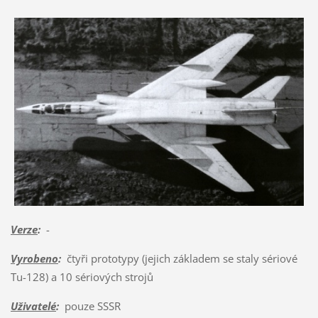
Verze
:
-
Vyrobeno
:
čtyři prototypy (jejich základem se staly sériové
Tu-128) a 10 sériových strojů
Uživatelé
:
pouze SSSR