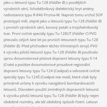
jako u letounů typu Tu-128 (
Fiddler B
) z pozdějších
výrobních sérií, lichoběžníkový dielektrický kryt antény
radiostanice typu R-846 Prizma-M. Naproti tomu vrchol SOP
prototypů měl, stejně jako u letounů typu Tu-128 (
Fiddler B
)
z prvních výrobních sérií, kovový potah a trojúhelníkovitý
tvar. První cvičné speciály typu Tu-128UT (
Fiddler C
) PVO
převzalo celých šest let po prvních letounech typu Tu-128
(
Fiddler B
). Před příchodem těchto třímístných strojů PVO
k výcviku pilotů letounů typu Tu-128 (
Fiddler B
) používalo
zprvu dvoumotorové pístové dopravní letouny typu Il-14
(
Crate
) a posléze dvoumotorové proudové regionální
dopravní letouny typu Tu-124 (
Cookpot
) a odvozené cvičné
speciály typu Tu-124Š (
Cookpot nav mod
), které však byly
primárně určeny k výcviku navigátorů bombardovacích
letounů. Důvodem použití zmíněných dopravních letounů
k výcviku pilotů letounů typu Tu-128 (
Fiddler B
) byly nejen
obdobné rozměry, ale též obdobný způsob řízení. Letoun