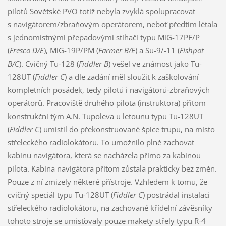
pilotů Sovětské PVO totiž nebyla zvyklá spolupracovat
s navigátorem/zbraňovým operátorem, neboť předtím létala
s jednomístnými přepadovými stíhači typu MiG-17PF/P
(
Fresco D/E
), MiG-19P/PM (
Farmer B/E
) a Su-9/-11 (
Fishpot
B/C
). Cvičný Tu-128 (
Fiddler B
) vešel ve známost jako Tu-
128UT (
Fiddler C
) a dle zadání měl sloužit k zaškolování
kompletních posádek, tedy pilotů i navigátorů-zbraňových
operátorů. Pracoviště druhého pilota (instruktora) přitom
konstrukční tým A.N. Tupoleva u letounu typu Tu-128UT
(
Fiddler C
) umístil do překonstruované špice trupu, na místo
střeleckého radiolokátoru. To umožnilo plně zachovat
kabinu navigátora, která se nacházela přímo za kabinou
pilota. Kabina navigátora přitom zůstala prakticky bez změn.
Pouze z ní zmizely některé přístroje. Vzhledem k tomu, že
cvičný speciál typu Tu-128UT (
Fiddler C
) postrádal instalaci
střeleckého radiolokátoru, na zachované křídelní závěsníky
tohoto stroje se umisťovaly pouze makety střely typu R-4