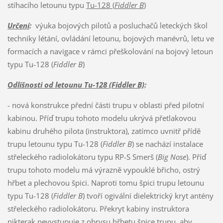
stíhacího letounu typu
Tu-128 (
Fiddler B
)
Určení
:
výuka bojových pilotů a posluchačů leteckých škol
techniky létání, ovládání letounu, bojových manévrů, letu ve
formacích a navigace v rámci přeškolování na bojový letoun
typu Tu-128 (
Fiddler B
)
Odlišnosti od letounu Tu-128 (Fiddler B)
:
- nová konstrukce přední části trupu v oblasti před pilotní
kabinou. Příď trupu tohoto modelu ukrývá přetlakovou
kabinu druhého pilota (instruktora), zatímco uvnitř přídě
trupu letounu typu Tu-128 (
Fiddler B
) se nachází instalace
střeleckého radiolokátoru typu RP-S Smerš (
Big Nose
). Příď
trupu tohoto modelu má výrazně vypouklé břicho, ostrý
hřbet a plechovou špici. Naproti tomu špici trupu letounu
typu Tu-128 (
Fiddler B
) tvoří ogivální dielektrický kryt antény
střeleckého radiolokátoru. Překryt kabiny instruktora
nikterak nevystupuje z obrysu hřbetu špice trupu, aby