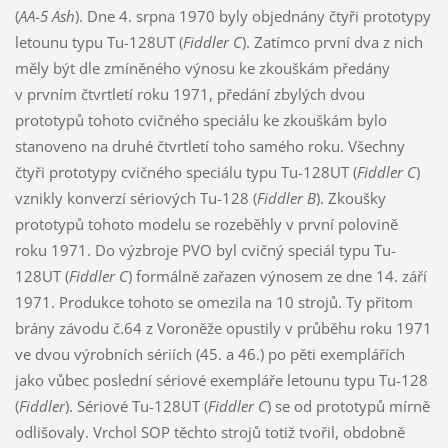
(
AA-5 Ash
). Dne 4. srpna 1970 byly objednány čtyři prototypy
letounu typu Tu-128UT (
Fiddler C
). Zatímco první dva z nich
měly být dle zmíněného výnosu ke zkouškám předány
v prvním čtvrtletí roku 1971, předání zbylých dvou
prototypů tohoto cvičného speciálu ke zkouškám bylo
stanoveno na druhé čtvrtletí toho samého roku. Všechny
čtyři prototypy cvičného speciálu typu Tu-128UT (
Fiddler C
)
vznikly konverzí sériových Tu-128 (
Fiddler B
). Zkoušky
prototypů tohoto modelu se rozeběhly v první polovině
roku 1971. Do výzbroje PVO byl cvičný speciál typu Tu-
128UT (
Fiddler C
) formálně zařazen výnosem ze dne 14. září
1971. Produkce tohoto se omezila na 10 strojů. Ty přitom
brány závodu č.64 z Voroněže opustily v průběhu roku 1971
ve dvou výrobních sériích (45. a 46.) po pěti exemplářích
jako vůbec poslední sériové exempláře letounu typu Tu-128
(
Fiddler
). Sériové Tu-128UT (
Fiddler C
) se od prototypů mírně
odlišovaly. Vrchol SOP těchto strojů totiž tvořil, obdobně