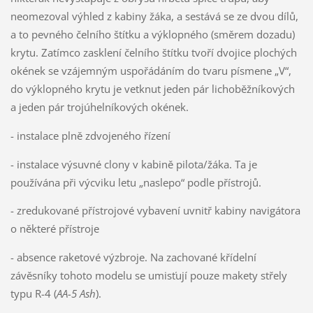
neomezoval výhled z kabiny žáka, a sestává se ze dvou dílů,
a to pevného čelního štítku a výklopného (směrem dozadu)
krytu. Zatímco zasklení čelního štítku tvoří dvojice plochých
okének se vzájemným uspořádáním do tvaru písmene „V“,
do výklopného krytu je vetknut jeden pár lichoběžníkových
a jeden pár trojúhelníkových okének.
- instalace plně zdvojeného řízení
- instalace výsuvné clony v kabině pilota/žáka. Ta je
používána při výcviku letu „naslepo“ podle přístrojů.
- zredukované přístrojové vybavení uvnitř kabiny navigátora
o některé přístroje
- absence raketové výzbroje. Na zachované křídelní
závěsníky tohoto modelu se umisťují pouze makety střely
typu R-4 (
AA-5 Ash
).