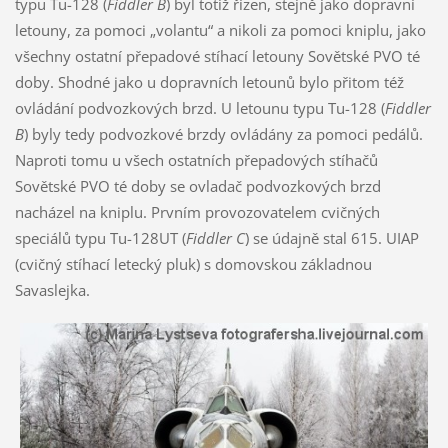
typu Tu-128 (
Fiddler B
) byl totiž řízen, stejně jako dopravní
letouny, za pomoci „volantu“ a nikoli za pomoci kniplu, jako
všechny ostatní přepadové stíhací letouny Sovětské PVO té
doby. Shodné jako u dopravních letounů bylo přitom též
ovládání podvozkových brzd. U letounu typu Tu-128 (
Fiddler
B
) byly tedy podvozkové brzdy ovládány za pomoci pedálů.
Naproti tomu u všech ostatních přepadových stíhačů
Sovětské PVO té doby se ovladač podvozkových brzd
nacházel na kniplu. Prvním provozovatelem cvičných
speciálů typu Tu-128UT (
Fiddler C
) se údajně stal 615. UIAP
(cvičný stíhací letecký pluk) s domovskou základnou
Savaslejka.