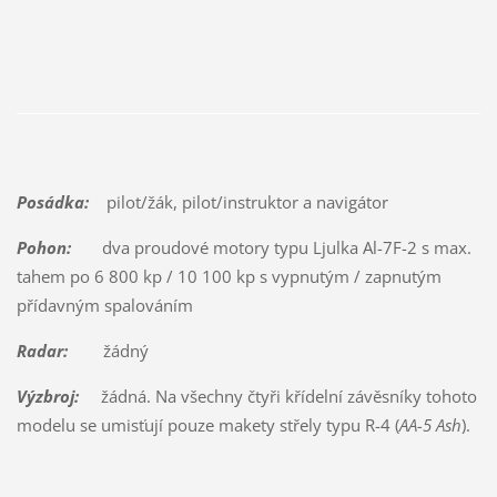
Posádka:
pilot/žák, pilot/instruktor a navigátor
Pohon:
dva proudové motory typu Ljulka Al-7F-2 s max.
tahem po 6 800 kp / 10 100 kp s vypnutým / zapnutým
přídavným spalováním
Radar:
žádný
Výzbroj:
žádná. Na všechny čtyři křídelní závěsníky tohoto
modelu se umisťují pouze makety střely typu R-4 (
AA-5 Ash
).