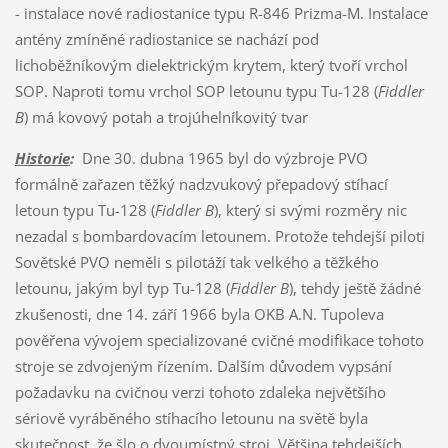
- instalace nové radiostanice typu R-846 Prizma-M. Instalace
antény zmíněné radiostanice se nachází pod
lichoběžníkovým dielektrickým krytem, který tvoří vrchol
SOP. Naproti tomu vrchol SOP letounu typu Tu-128 (
Fiddler
B
) má kovový potah a trojúhelníkovitý tvar
Historie
:
Dne 30. dubna 1965 byl do výzbroje PVO
formálně zařazen těžký nadzvukový přepadový stíhací
letoun typu Tu-128 (
Fiddler B
), který si svými rozměry nic
nezadal s bombardovacím letounem. Protože tehdejší piloti
Sovětské PVO neměli s pilotáží tak velkého a těžkého
letounu, jakým byl typ Tu-128 (
Fiddler B
), tehdy ještě žádné
zkušenosti, dne 14. září 1966 byla OKB A.N. Tupoleva
pověřena vývojem specializované cvičné modifikace tohoto
stroje se zdvojeným řízením. Dalším důvodem vypsání
požadavku na cvičnou verzi tohoto zdaleka největšího
sériově vyráběného stíhacího letounu na světě byla
skutečnost, že šlo o dvoumístný stroj. Většina tehdejších