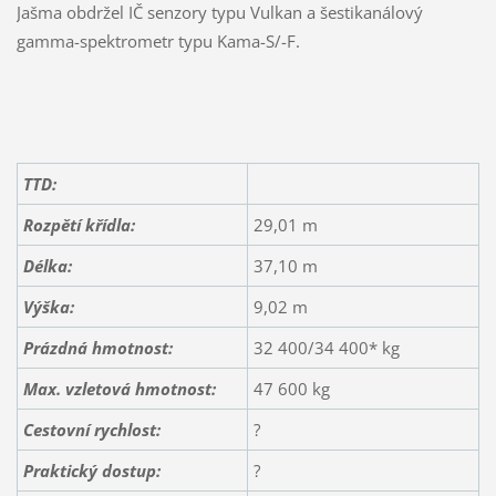
Jašma obdržel IČ senzory typu Vulkan a šestikanálový
gamma-spektrometr typu Kama-S/-F.
TTD:
Rozpětí křídla:
29,01 m
Délka:
37,10 m
Výška:
9,02 m
Prázdná hmotnost:
32 400/34 400* kg
Max. vzletová hmotnost:
47 600 kg
Cestovní rychlost:
?
Praktický dostup:
?