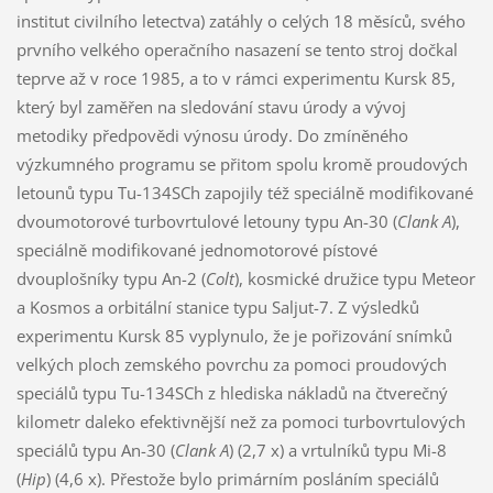
institut civilního letectva) zatáhly o celých 18 měsíců, svého
prvního velkého operačního nasazení se tento stroj dočkal
teprve až v roce 1985, a to v rámci experimentu Kursk 85,
který byl zaměřen na sledování stavu úrody a vývoj
metodiky předpovědi výnosu úrody. Do zmíněného
výzkumného programu se přitom spolu kromě proudových
letounů typu Tu-134SCh zapojily též speciálně modifikované
dvoumotorové turbovrtulové letouny typu An-30 (
Clank A
),
speciálně modifikované jednomotorové pístové
dvouplošníky typu An-2 (
Colt
), kosmické družice typu Meteor
a Kosmos a orbitální stanice typu Saljut-7. Z výsledků
experimentu Kursk 85 vyplynulo, že je pořizování snímků
velkých ploch zemského povrchu za pomoci proudových
speciálů typu Tu-134SCh z hlediska nákladů na čtverečný
kilometr daleko efektivnější než za pomoci turbovrtulových
speciálů typu An-30 (
Clank A
) (2,7 x) a vrtulníků typu Mi-8
(
Hip
) (4,6 x). Přestože bylo primárním posláním speciálů