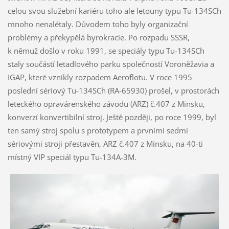
celou svou služební kariéru toho ale letouny typu Tu-134SCh
mnoho nenalétaly. Důvodem toho byly organizační
problémy a překypělá byrokracie. Po rozpadu SSSR,
k němuž došlo v roku 1991, se speciály typu Tu-134SCh
staly součástí letadlového parku společností Voroněžavia a
IGAP, které vznikly rozpadem Aeroflotu. V roce 1995
poslední sériový Tu-134SCh (RA-65930) prošel, v prostorách
leteckého opravárenského závodu (ARZ) č.407 z Minsku,
konverzí konvertibilní stroj. Ještě později, po roce 1999, byl
ten samý stroj spolu s prototypem a prvními sedmi
sériovými stroji přestavěn, ARZ č.407 z Minsku, na 40-ti
místný VIP speciál typu Tu-134A-3M.