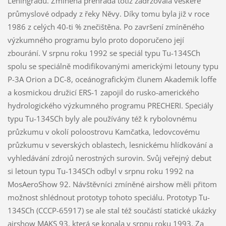
Leningradu. Zmíněná přehrada totiž zadržovala veškeré
průmyslové odpady z řeky Něvy. Díky tomu byla již v roce
1986 z celých 40-ti % znečištěna. Po završení zmíněného
výzkumného programu bylo proto doporučeno její
zbourání. V srpnu roku 1992 se speciál typu Tu-134SCh
spolu se speciálně modifikovanými americkými letouny typu
P-3A Orion a DC-8, oceánografickým člunem Akademik loffe
a kosmickou družicí ERS-1 zapojil do rusko-amerického
hydrologického výzkumného programu PRECHERI. Speciály
typu Tu-134SCh byly ale používány též k rybolovnému
průzkumu v okolí poloostrovu Kamčatka, ledovcovému
průzkumu v severských oblastech, lesnickému hlídkování a
vyhledávání zdrojů nerostných surovin. Svůj veřejný debut
si letoun typu Tu-134SCh odbyl v srpnu roku 1992 na
MosAeroShow 92. Návštěvníci zmíněné airshow měli přitom
možnost shlédnout prototyp tohoto speciálu. Prototyp Tu-
134SCh (CCCP-65917) se ale stal též součástí statické ukázky
airshow MAKS 93, která se konala v srpnu roku 1993. Za