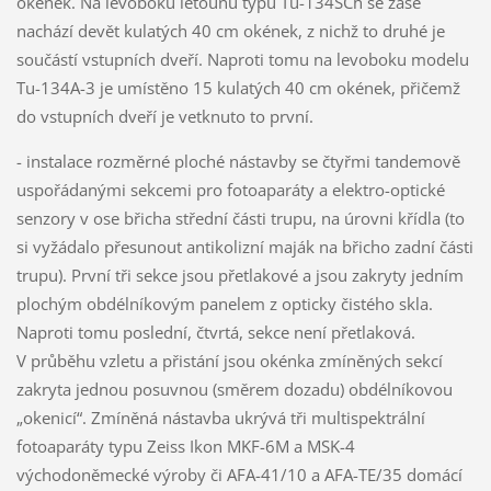
okének. Na levoboku letounu typu Tu-134SCh se zase
nachází devět kulatých 40 cm okének, z nichž to druhé je
součástí vstupních dveří. Naproti tomu na levoboku modelu
Tu-134A-3 je umístěno 15 kulatých 40 cm okének, přičemž
do vstupních dveří je vetknuto to první.
- instalace rozměrné ploché nástavby se čtyřmi tandemově
uspořádanými sekcemi pro fotoaparáty a elektro-optické
senzory v ose břicha střední části trupu, na úrovni křídla (to
si vyžádalo přesunout antikolizní maják na břicho zadní části
trupu). První tři sekce jsou přetlakové a jsou zakryty jedním
plochým obdélníkovým panelem z opticky čistého skla.
Naproti tomu poslední, čtvrtá, sekce není přetlaková.
V průběhu vzletu a přistání jsou okénka zmíněných sekcí
zakryta jednou posuvnou (směrem dozadu) obdélníkovou
„okenicí“. Zmíněná nástavba ukrývá tři multispektrální
fotoaparáty typu Zeiss Ikon MKF-6M a MSK-4
východoněmecké výroby či AFA-41/10 a AFA-TE/35 domácí