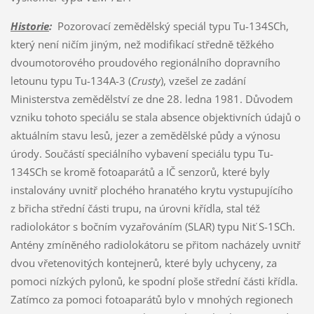
Historie
:
Pozorovací zemědělský speciál typu Tu-134SCh,
který není ničím jiným, než modifikací středně těžkého
dvoumotorového proudového regionálního dopravního
letounu typu Tu-134A-3 (
Crusty
), vzešel ze zadání
Ministerstva zemědělství ze dne 28. ledna 1981. Důvodem
vzniku tohoto speciálu se stala absence objektivních údajů o
aktuálním stavu lesů, jezer a zemědělské půdy a výnosu
úrody. Součástí speciálního vybavení speciálu typu Tu-
134SCh se kromě fotoaparátů a IČ senzorů, které byly
instalovány uvnitř plochého hranatého krytu vystupujícího
z břicha střední části trupu, na úrovni křídla, stal též
radiolokátor s bočním vyzařováním (SLAR) typu Niť S-1SCh.
Antény zmíněného radiolokátoru se přitom nacházely uvnitř
dvou vřetenovitých kontejnerů, které byly uchyceny, za
pomoci nízkých pylonů, ke spodní ploše střední části křídla.
Zatímco za pomoci fotoaparátů bylo v mnohých regionech