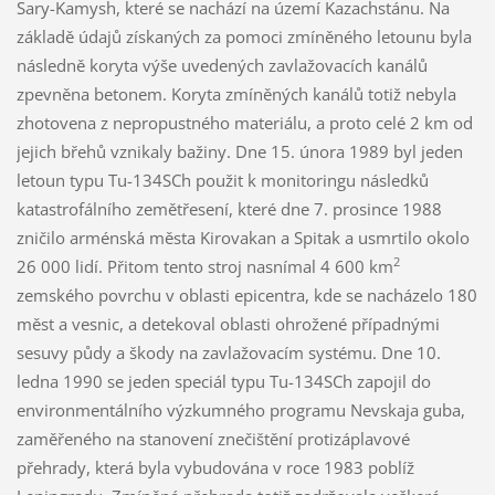
Sary-Kamysh, které se nachází na území Kazachstánu. Na
základě údajů získaných za pomoci zmíněného letounu byla
následně koryta výše uvedených zavlažovacích kanálů
zpevněna betonem. Koryta zmíněných kanálů totiž nebyla
zhotovena z nepropustného materiálu, a proto celé 2 km od
jejich břehů vznikaly bažiny. Dne 15. února 1989 byl jeden
letoun typu Tu-134SCh použit k monitoringu následků
katastrofálního zemětřesení, které dne 7. prosince 1988
zničilo arménská města Kirovakan a Spitak a usmrtilo okolo
2
26 000 lidí. Přitom tento stroj nasnímal 4 600 km
zemského povrchu v oblasti epicentra, kde se nacházelo 180
měst a vesnic, a detekoval oblasti ohrožené případnými
sesuvy půdy a škody na zavlažovacím systému. Dne 10.
ledna 1990 se jeden speciál typu Tu-134SCh zapojil do
environmentálního výzkumného programu Nevskaja guba,
zaměřeného na stanovení znečištění protizáplavové
přehrady, která byla vybudována v roce 1983 poblíž