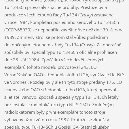
Tu-134SCh provázaly značné průtahy. Přestože byla
produkce všech letounů řady Tu-134 (
Crusty
) zastavena
v roce 1984, kompletaci posledního sériového Tu-134SCh
(CCCP-65930) se nepodařilo završit dříve než dne 30. června
1989. Zmíněný stroj se přitom stal vůbec posledním
dokončeným letounem z řady Tu-134 (
Crusty
). Za operačně
způsobilý byl speciál typu Tu-134SCh oficiálně prohlášen
dne 28. září 1984. Zpočátku všech devět sériových
exemplářů tohoto modelu provozoval 243. LO
Voroněžského OAO středooblastního UGA, využívající letiště
ve Voroněži. Později byly ale tři tyto stroje předány 176. LO
Ivanovského OAO středooblastního UGA, který operoval
z letiště Ivanovo. Zpočátku speciály typu Tu-134SCh létaly
bez instalace radiolokátoru typu Niť S-1SCh. Zmíněným
radiolokátorem byly první exempláře tohoto stroje
vybaveny až v květnu roku 1987. Protože se zkoušky
speciálu typu Tu-134SCh u GosNII GA (Státní zkušební