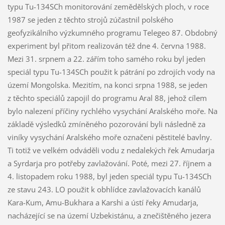
typu Tu-134SCh monitorování zemědělských ploch, v roce
1987 se jeden z těchto strojů zúčastnil polského
geofyzikálního výzkumného programu Telegeo 87. Obdobný
experiment byl přitom realizován též dne 4. června 1988.
Mezi 31. srpnem a 22. zářím toho samého roku byl jeden
speciál typu Tu-134SCh použit k pátrání po zdrojích vody na
území Mongolska. Mezitím, na konci srpna 1988, se jeden
z těchto speciálů zapojil do programu Aral 88, jehož cílem
bylo nalezení příčiny rychlého vysychání Aralského moře. Na
základě výsledků zmíněného pozorování byli následně za
viníky vysychání Aralského moře označeni pěstitelé bavlny.
Ti totiž ve velkém odváděli vodu z nedalekých řek Amudarja
a Syrdarja pro potřeby zavlažování. Poté, mezi 27. říjnem a
4. listopadem roku 1988, byl jeden speciál typu Tu-134SCh
ze stavu 243. LO použit k obhlídce zavlažovacích kanálů
Kara-Kum, Amu-Bukhara a Karshi a ústí řeky Amudarja,
nacházející se na území Uzbekistánu, a znečištěného jezera