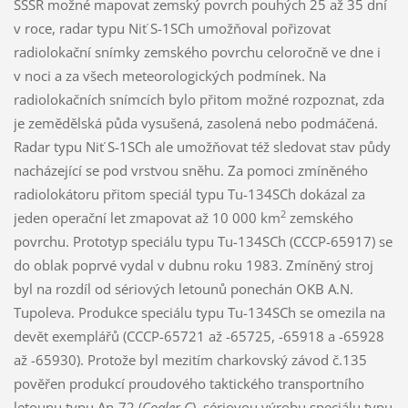
SSSR možné mapovat zemský povrch pouhých 25 až 35 dní
v roce, radar typu Niť S-1SCh umožňoval pořizovat
radiolokační snímky zemského povrchu celoročně ve dne i
v noci a za všech meteorologických podmínek. Na
radiolokačních snímcích bylo přitom možné rozpoznat, zda
je zemědělská půda vysušená, zasolená nebo podmáčená.
Radar typu Niť S-1SCh ale umožňovat též sledovat stav půdy
nacházející se pod vrstvou sněhu. Za pomoci zmíněného
radiolokátoru přitom speciál typu Tu-134SCh dokázal za
2
jeden operační let zmapovat až 10 000 km
zemského
povrchu. Prototyp speciálu typu Tu-134SCh (CCCP-65917) se
do oblak poprvé vydal v dubnu roku 1983. Zmíněný stroj
byl na rozdíl od sériových letounů ponechán OKB A.N.
Tupoleva. Produkce speciálu typu Tu-134SCh se omezila na
devět exemplářů (CCCP-65721 až -65725, -65918 a -65928
až -65930). Protože byl mezitím charkovský závod č.135
pověřen produkcí proudového taktického transportního
letounu typu An-72 (
Coaler C
), sériovou výrobu speciálu typu