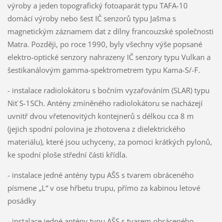
výroby a jeden topografický fotoaparát typu TAFA-10
domácí výroby nebo šest IČ senzorů typu Jašma s
magnetickým záznamem dat z dílny francouzské společnosti
Matra. Později, po roce 1990, byly všechny výše popsané
elektro-optické senzory nahrazeny IČ senzory typu Vulkan a
šestikanálovým gamma-spektrometrem typu Kama-S/-F.
- instalace radiolokátoru s bočním vyzařováním (SLAR) typu
Niť S-1SCh. Antény zmíněného radiolokátoru se nacházejí
uvnitř dvou vřetenovitých kontejnerů s délkou cca 8 m
(jejich spodní polovina je zhotovena z dielektrického
materiálu), které jsou uchyceny, za pomoci krátkých pylonů,
ke spodní ploše střední části křídla.
- instalace jedné antény typu AŠS s tvarem obráceného
písmene „L“ v ose hřbetu trupu, přímo za kabinou letové
posádky
- instalace jedné antény typu AŠS s tvarem obráceného