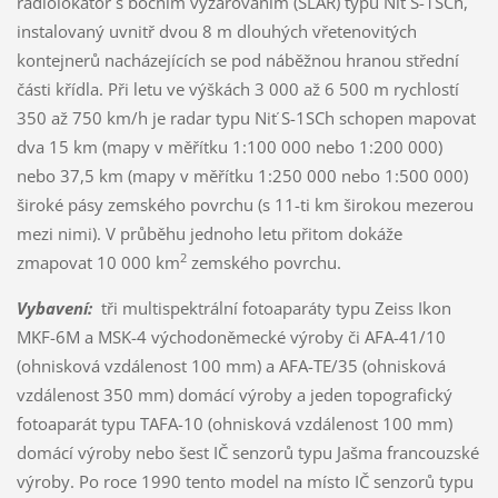
radiolokátor s bočním vyzařováním (SLAR) typu Niť S-1SCh,
instalovaný uvnitř dvou 8 m dlouhých vřetenovitých
kontejnerů nacházejících se pod náběžnou hranou střední
části křídla. Při letu ve výškách 3 000 až 6 500 m rychlostí
350 až 750 km/h je radar typu Niť S-1SCh schopen mapovat
dva 15 km (mapy v měřítku 1:100 000 nebo 1:200 000)
nebo 37,5 km (mapy v měřítku 1:250 000 nebo 1:500 000)
široké pásy zemského povrchu (s 11-ti km širokou mezerou
mezi nimi). V průběhu jednoho letu přitom dokáže
2
zmapovat 10 000 km
zemského povrchu.
Vybavení:
tři multispektrální fotoaparáty typu Zeiss Ikon
MKF-6M a MSK-4 východoněmecké výroby či AFA-41/10
(ohnisková vzdálenost 100 mm) a AFA-TE/35 (ohnisková
vzdálenost 350 mm) domácí výroby a jeden topografický
fotoaparát typu TAFA-10 (ohnisková vzdálenost 100 mm)
domácí výroby nebo šest IČ senzorů typu Jašma francouzské
výroby. Po roce 1990 tento model na místo IČ senzorů typu