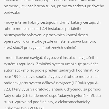
písmene „L“ v ose břicha trupu, přímo za šachtou příďového
podvozku
- nový interiér kabiny cestujících. Uvnitř kabiny cestujících
tohoto modelu se nachází instalace speciálního
přístrojového vybavení a pracovních konzol deseti
operátorů. Kromě toho je zde umístěna tmavá komora,
která slouží pro vyvíjení pořízených snímků.
- modifikované navigační vybavení instalací navigačního
systému typu Mak. Zmíněný systém umožňuje provádět
automatického let podle předem zadaných koordinát. Po
roce 1990 se navíc součástí vybavení tohoto modelu stal
radionavigační systém dálkové navigace (LORAN) typu A-
723, který využívá drátovou anténu uchycenou za pomoci
řady drobných tandemově uspořádaných pylonů k hřbetu
trupu, vpravo od podélné osy, a elektromechanický
výškoměr typu VEM-72F.