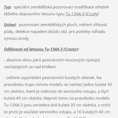
Typ
:
speciální zemědělská pozorovací modifikace středně
těžkého dopravního letounu typu
Tu-134A-3 (
Crusty
)
Určení
:
pozorování zemědělských ploch, měření vlhkosti
půdy, detekce napadení škůdci atd. pro potřeby odhadu
výnosu úrody
Odlišnosti od letounu Tu-134A-3 (Crusty)
:
- absence obou párů postranních nouzových výstupů
nacházejících se nad křídlem
- odlišné uspořádání postranních kulatých okének. Na
pravoboku trupu tohoto modelu se nachází jedno kulaté 30
cm okénko, které je vetknuto do servisního vstupu, a čtyři
kulatá 40 cm okénka. Naproti tomu na pravoboku modelu
Tu-134A-3 jsou umístěna dvě kulatá 30 cm okénka, z nichž
to první je součástí servisního vstupu, a 16 kulatých 40 cm