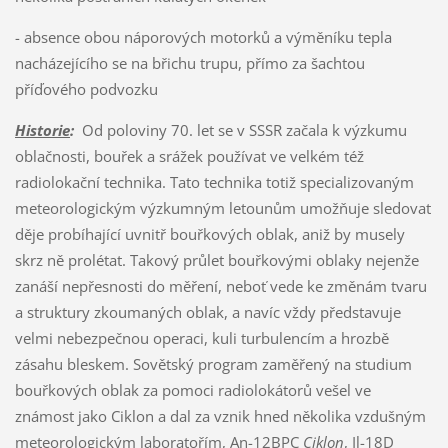
- absence obou náporových motorků a výměníku tepla
nacházejícího se na břichu trupu, přímo za šachtou
příďového podvozku
Historie
:
Od poloviny 70. let se v SSSR začala k výzkumu
oblačnosti, bouřek a srážek používat ve velkém též
radiolokační technika. Tato technika totiž specializovaným
meteorologickým výzkumným letounům umožňuje sledovat
děje probíhající uvnitř bouřkových oblak, aniž by musely
skrz ně prolétat. Takový průlet bouřkovými oblaky nejenže
zanáší nepřesnosti do měření, neboť vede ke změnám tvaru
a struktury zkoumaných oblak, a navíc vždy představuje
velmi nebezpečnou operaci, kuli turbulencím a hrozbě
zásahu bleskem. Sovětský program zaměřený na studium
bouřkových oblak za pomoci radiolokátorů vešel ve
známost jako Ciklon a dal za vznik hned několika vzdušným
meteorologickým laboratořím, An-12BPC
Ciklon
, Il-18D