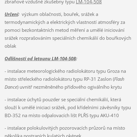
zbraňové vzdušné zkušebny typu
LM-104-508
Určení
:
výzkum oblačnosti, bouřek, srážek a
termodynamických a elektrických vlastností atmosféry za
pomoci bezkontaktních metod měření a umělé iniciování
srážek rozprašováním speciálních chemikálií do bouřkových
oblak
Odlišnosti od letounu LM-104-508
:
- instalace meteorologického radiolokátoru typu Groza na
místo střeleckého radiolokátoru typu RP-31 Zaslon (
Flash
Dance
) uvnitř nezměněného příďového ogiválního krytu
- instalace úchytů pouzder se speciální chemikálií, která
slouží k umělé iniciaci srážek, pod křídelními závěsníky typu
BD-352 na místo odpalovacích lišt PLŘS typu AKU-410
- instalace polokulovitých pozorovacích průzorů na místo
několika postraních kulatých okének