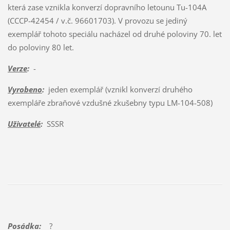
která zase vznikla konverzí dopravního letounu Tu-104A
(CCCP-42454 / v.č. 96601703). V provozu se jediný
exemplář tohoto speciálu nacházel od druhé poloviny 70. let
do poloviny 80 let.
Verze
:
-
Vyrobeno
:
jeden exemplář (vznikl konverzí druhého
exempláře zbraňové vzdušné zkušebny typu LM-104-508)
Uživatelé
:
SSSR
Posádka:
?