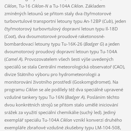
Ciklon
, Tu-16
Ciklon-N
a Tu-104A
Ciklon
. Základem
zmíněných letounů se přitom staly dva čtyřmotorové
turbovrtulové transportní letouny typu An-12BP (
Cub
), jeden
čtyřmotorový turbovrtulový dopravní letoun typu Il-18D
(
Coot
), dva dvoumotorové proudové raketonosné-
bombardovací letouny typu Tu-16K-26 (
Badger G
) a jeden
dvoumotorový proudový dopravní letoun typu Tu-104A
(
Camel A
). Provozovatelem všech šesti výše uvedených
speciálů se stala Centrální meteorologická observatoř (CAO),
divize Státního výboru pro hydrometeorologii a
monitorování životního prostředí (Goskomgidromet). Na
programu
Ciklon
se ale podílely též dva speciálně upravené
vzdušné tankery typu Tu-16N (
Badger A
). Posláním těchto
dvou konkrétních strojů se přitom stalo umělé iniciování
srážek za využití speciální chemikálie (suchý led). Jediný
exemplář speciálu Tu-104A
Ciklon
vznikl konverzí druhého
exempláře zbraňové vzdušné zkušebny typu LM-104-508,