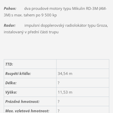
Pohon:
dva proudové motory typu Mikulin RD-3M (AM-
3M) s max. tahem po 9 500 kp
Radar:
impulsní dopplerovský radiolokátor typu Groza,
instalovaný v přední části trupu
TTD:
Rozpětí křídla:
34,54 m
Délka:
?
Výška:
11,53 m
Prázdná hmotnost:
?
Max. vzletová hmotnost:
?