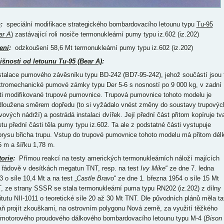
p
:
speciální modifikace strategického bombardovacího letounu typu
Tu-95
ar A
)
zastávající roli nosiče termonukleární pumy typu iz.602 (iz.202)
ení
:
odzkoušení 58,6 Mt termonukleární pumy typu iz.602 (iz.202)
išnosti od letounu Tu-95 (Bear A)
:
nstalace pumového závěsníku typu BD-242 (BD7-95-242), jehož součástí jsou t
ktromechanické pumové zámky typu Der 5-6 s nosností po 9 000 kg, v zadní
ti modifikované trupové pumovnice. Trupová pumovnice tohoto modelu je
dloužena směrem dopředu (to si vyžádalo vnést změny do soustavy trupovýc
vových nádrží) a postrádá instalaci dvířek. Její přední část přitom kopíruje tv
etu přední části těla pumy typu iz.602. Ta ale z podstatné části vystupuje
brysu břicha trupu. Vstup do trupové pumovnice tohoto modelu má přitom dél
5 m a šířku 1,78 m.
torie
:
Přímou reakcí na testy amerických termonukleárních náloží majících
u řádově v desítkách megatun TNT, resp. na test
Ivy Mike
“ ze dne 7. ledna
3 o síle 10,4 Mt a na test „
Castle Bravo
“ ze dne 1. března 1954 o síle 15 Mt
, ze strany SSSR se stala termonukleární puma typu RN202 (iz.202) z dílny
titutu NII-1011 o teoretické síle 20 až 30 Mt TNT. Dle původních plánů měla ta
aň projít zkouškami, na ostrovním polygonu Nová země, za využití těžkého
řmotorového proudového dálkového bombardovacího letounu typu M-4 (
Bison