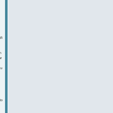
ři
h
ar
ku
to