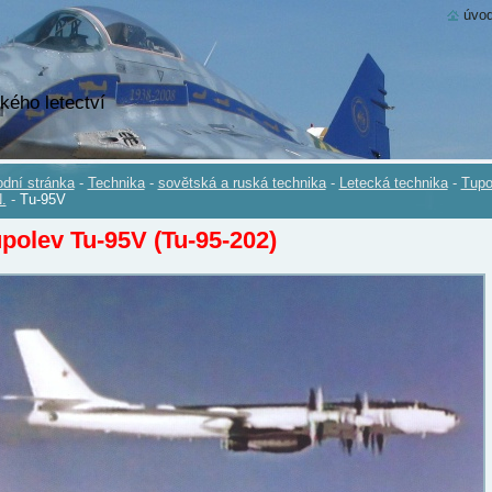
úvod
kého letectví
dní stránka
-
Technika
-
sovětská a ruská technika
-
Letecká technika
-
Tupo
.
-
Tu-95V
polev Tu-95V (Tu-95-202)