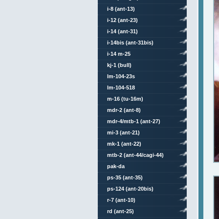
i-8 (ant-13)
i-12 (ant-23)
i-14 (ant-31)
i-14bis (ant-31bis)
i-14 m-25
kj-1 (bull)
lm-104-23s
lm-104-518
m-16 (tu-16m)
mdr-2 (ant-8)
mdr-4/mtb-1 (ant-27)
mi-3 (ant-21)
mk-1 (ant-22)
mtb-2 (ant-44/cagi-44)
pak-da
ps-35 (ant-35)
ps-124 (ant-20bis)
r-7 (ant-10)
rd (ant-25)