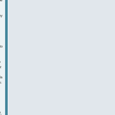
né
my
.
to
o
z
la
u.
2,