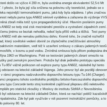
které došlo ve výšce 4 200 m, byla uvolněna energie ekvivalentní 52,5-ti Mt
 I přesto, že byla její síla snížena na polovinu síly teoretické, jednalo se o
leka nejsinější termonukleární pumu, jaká kdy byla odpálena. I přes značnou
nnost nebyla puma typu AN602 sériově vyráběna a zařazena do výzbroje VVS
něná zbraň měla totiž ryze propagandistický účel. Hlavním posláním pumy
u AN602 se tedy stal zisk mezinárodní prestiže a vystrašení západních zemí.
ičemu jinému se beztak nehodila, neboť byla příliš velká a těžká. Test pumy
u AN602 měl ale nemalou politickou dohru. Kromě toho, že značně rozhořčil
ad, který sovětské vedení obvinil ze zbytečného znečišťování atmosféry
ioaktivním materiálem, vedl též k uzavření smlouvy o zákazu jaderných testů
tmosféře, v kosmu a pod vodou. Zmíněná smlouva byla přitom podepsána dn
 října 1963 ve Washingtonu. Poté se testování jaderných zbraní omezilo na
ušky pod zemským povrchem. Protože byl drak jediného prototypu speciálu
u Tu-95V vážně poškozen od exploze pumy typu AN602, následně byl tento
oj odstaven na letecké základně Vajenga. Jeho provoz byl ale později obnoven
o v rámci programu nadzvukového dopravního letounu typu Tu-144 (
Charger
).
ámci programu tohoto sovětského protějšku britsko-francouzského dopravníh
ounu typu
Concorde
tento stroj konkrétně zajišťoval přepravu dílů neletového
mpláře pro statické zkoušky z Moskvy do institutu SibNIA z Novosibirska.
é byl odstaven na letecké základně Dolon, která se nachází poblíž kazašské
ipalatinska. Zde byl pak využíván v roli pozemní instruktážní pomůcky, a to
o poloviny 80. let.