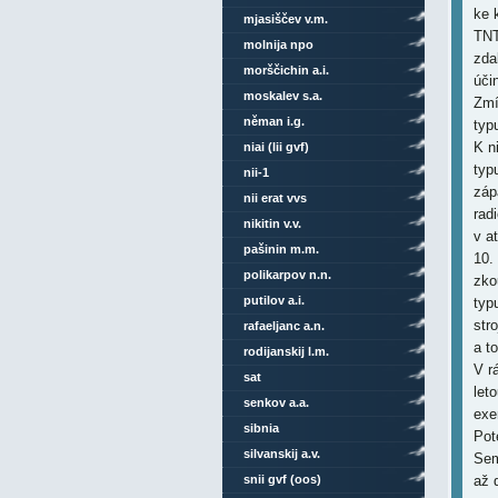
ke 
mjasiščev v.m.
TNT.
molnija npo
zda
morščichin a.i.
úči
moskalev s.a.
Zmí
něman i.g.
typ
K n
niai (lii gvf)
typ
nii-1
záp
nii erat vvs
rad
nikitin v.v.
v a
pašinin m.m.
10.
polikarpov n.n.
zko
putilov a.i.
typ
str
rafaeljanc a.n.
a t
rodijanskij l.m.
V r
sat
let
senkov a.a.
exe
sibnia
Pot
silvanskij a.v.
Sem
snii gvf (oos)
až d