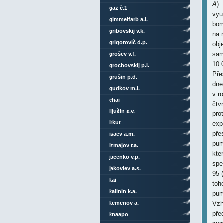
A
).
gaz č.1
vyu
gimmelfarb a.l.
bom
gribovskij v.k.
na 
grigorovič d.p.
obj
sam
grošev v.f.
10 
grochovskij p.i.
Pře
grušin p.d.
dne
gudkov m.i.
v r
chai
čtv
iljušin s.v.
pro
irkut
exp
pře
isaev a.m.
pum
izmajov r.a.
kte
jacenko v.p.
spe
jakovlev a.s.
95 (
kai
toh
kalinin k.a.
pum
kemenov a.
Vzh
pře
knaapo