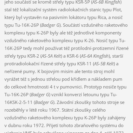
jeho součástí se kromě střely typu KSR-5P (
AS-6B Kingfish
)
stal též lokalizační systém radiolokačních stanic typu Plot,
který byl vystavěn na pasivním lokátoru typu Rica, a nosič
typu Tu-16K-26P (
Badger G
). Součástí vzdušného raketového
komplexu typu K-26P byly ale též jednotlivé komponenty
vzdušného raketového komplexu typu K-26. Nosič typu Tu-
16K-26P tedy mohl používat též protilodní-protizemní řízené
střely typu KSR-2 (
AS-5A Kelt
) a KSR-6 (
AS-6A Kingfish
), starší
protiradiolokační řízené střely typu KSR-11 (
AS-5B Kelt
) a
neřízené pumy. K bojovým misím ale tento stroj mohl
vyrážet též s jednou střelou pod křídlem a nákladem pum
do celkové hmotnosti 4 t v pumovnici. Prototyp nosiče typu
Tu-16K-26P (
Badger G
) vznikl konverzí letounu typu Tu-
16KSK-2-5-11 (
Badger G
). Závodní zkoušky tohoto stroje se
rozeběhly v létě roku 1967. Státní zkoušky celého
vzdušného raketového komplexu typu K-26P byly zahájeny
v dubnu roku 1972. Přijetí tohoto zbraňového systému do