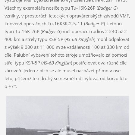
výzbroje VMF bylo schváleno výnosem ze dne 4. září 1973.
Všechny exempláře nosiče typu Tu-16K-26P (
Badger G
)
vznikly, v prostorách leteckých opravárenských závodů VMF,
konverzí operačních Tu-16KSK-2-5-11 (
Badger G
). Letoun
typu Tu-16K-26P (
Badger G
) měl operační rádius 2 240 až 2
400 km a střely typu KSR-5P (
AS-6B Kingfish
) mohl odpalovat
z výšek 9 000 až 11 000 m ze vzdálenosti 100 až 330 km od
cíle. Palubní vybavení tohoto stroje umožňovalo za pomoci
střel typu KSR-5P (
AS-6B Kingfish
) postřelovat dva různé cíle
zároveň. Jeden z nich se ale musel nacházet přímo v ose
letu, přičemž ten druhý se nesměl odchylovat od kurzu letu
o ±7°.