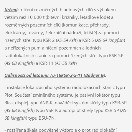
Určení
:
ničení rozměrných hladinových cílů s výtlakem
větším než 10 000 t (bitevní křižníky, letadlové lodě) a
rozměrných pozemních cílů (komunikace, přehrady,
elektrárny, továrny, železniční nádraží, letiště) za pomoci
řízených střel typu KSR-2 (
AS-5A Kelt
) a KSR-5 (
AS-6A Kingfish
)
a neřízených pum a ničení pozemních a lodních
radiolokačních stanic za pomoci řízených střel typu KSR-5P
(
AS-6B Kingfish
) a KSR-11 (
AS-5B Kelt
)
Odlišnosti od letounu Tu-16KSR-2-5-11 (Badger G)
:
- instalace lokalizačního systému radiolokačních stanic typu
Plot. Součástí zmíněného systému je pasivní lokátor typu
Rica, displej typu ANP-K, naváděcí systém střely typu KSR-5P
(
AS-6B Kingfish
) typu VSP-K a autopilot střely typu KSR-5P (
AS-
6B Kingfish
) typu BSU-7N.
- rozšířená škála podvěsné výzbroje o protiradiolokační