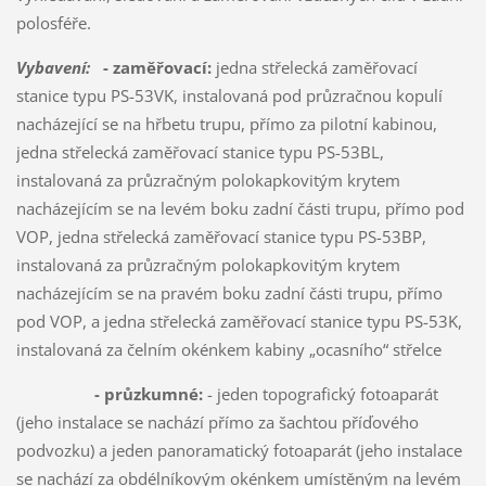
polosféře.
Vybavení:
- zaměřovací:
jedna střelecká zaměřovací
stanice typu PS-53VK, instalovaná pod průzračnou kopulí
nacházející se na hřbetu trupu, přímo za pilotní kabinou,
jedna střelecká zaměřovací stanice typu PS-53BL,
instalovaná za průzračným polokapkovitým krytem
nacházejícím se na levém boku zadní části trupu, přímo pod
VOP, jedna střelecká zaměřovací stanice typu PS-53BP,
instalovaná za průzračným polokapkovitým krytem
nacházejícím se na pravém boku zadní části trupu, přímo
pod VOP, a jedna střelecká zaměřovací stanice typu PS-53K,
instalovaná za čelním okénkem kabiny „ocasního“ střelce
- průzkumné:
- jeden topografický fotoaparát
(jeho instalace se nachází přímo za šachtou příďového
podvozku) a jeden panoramatický fotoaparát (jeho instalace
se nachází za obdélníkovým okénkem umístěným na levém