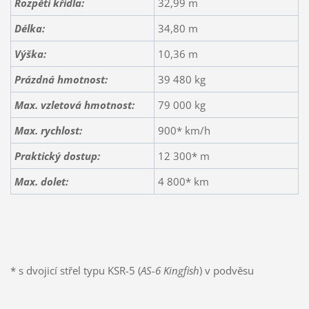
Rozpětí křídla:
32,99 m
Délka:
34,80 m
Výška:
10,36 m
Prázdná hmotnost:
39 480 kg
Max. vzletová hmotnost:
79 000 kg
Max. rychlost:
900* km/h
Praktický dostup:
12 300* m
Max. dolet
:
4 800* km
* s dvojicí střel typu KSR-5 (
AS-6 Kingfish
) v podvěsu