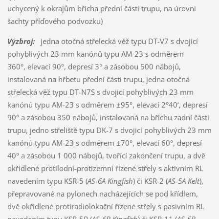
uchycený k okrajům břicha přední části trupu, na úrovni
šachty příďového podvozku)
Výzbroj:
jedna otočná střelecká věž typu DT-V7 s dvojicí
pohyblivých 23 mm kanónů typu AM-23 s odměrem
360°, elevací 90°, depresí 3° a zásobou 500 nábojů,
instalovaná na hřbetu přední části trupu, jedna otočná
střelecká věž typu DT-N7S s dvojicí pohyblivých 23 mm
kanónů typu AM-23 s odměrem ±95°, elevací 2°40‘, depresí
90° a zásobou 350 nábojů, instalovaná na břichu zadní části
trupu, jedno střeliště typu DK-7 s dvojicí pohyblivých 23 mm
kanónů typu AM-23 s odměrem ±70°, elevací 60°, depresí
40° a zásobou 1 000 nábojů, tvořící zakončení trupu, a dvě
okřídlené protilodní-protizemní řízené střely s aktivním RL
navedením typu KSR-5 (
AS-6A Kingfish
) či KSR-2 (
AS-5A Kelt
),
přepravované na pylonech nacházejících se pod křídlem,
dvě okřídlené protiradiolokační řízené střely s pasivním RL
navedením typu KSR-5P (
AS-6B Kingfish
) či KSR-11 (
AS-5B