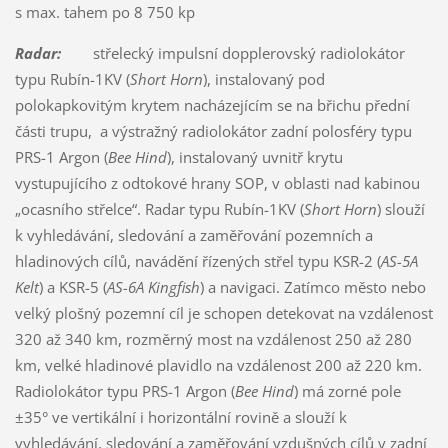
s max. tahem po 8 750 kp
Radar:
střelecký impulsní dopplerovský radiolokátor
typu Rubín-1KV (
Short Horn
), instalovaný pod
polokapkovitým krytem nacházejícím se na břichu přední
části trupu, a výstražný radiolokátor zadní polosféry typu
PRS-1 Argon (
Bee Hind
), instalovaný uvnitř krytu
vystupujícího z odtokové hrany SOP, v oblasti nad kabinou
„ocasního střelce“. Radar typu Rubín-1KV (
Short Horn
) slouží
k vyhledávání, sledování a zaměřování pozemních a
hladinových cílů, navádění řízených střel typu KSR-2 (
AS-5A
Kelt
) a KSR-5 (
AS-6A Kingfish
) a navigaci. Zatímco město nebo
velký plošný pozemní cíl je schopen detekovat na vzdálenost
320 až 340 km, rozměrný most na vzdálenost 250 až 280
km, velké hladinové plavidlo na vzdálenost 200 až 220 km.
Radiolokátor typu PRS-1 Argon (
Bee Hind
) má zorné pole
±35° ve vertikální i horizontální rovině a slouží k
vyhledávání, sledování a zaměřování vzdušných cílů v zadní