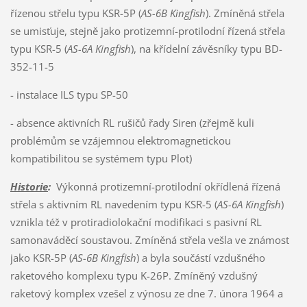
řízenou střelu typu KSR-5P (
AS-6B Kingfish
). Zmíněná střela
se umisťuje, stejně jako protizemní-protilodní řízená střela
typu KSR-5 (
AS-6A Kingfish
), na křídelní závěsníky typu BD-
352-11-5
- instalace ILS typu SP-50
- absence aktivních RL rušičů řady Siren (zřejmě kuli
problémům se vzájemnou elektromagnetickou
kompatibilitou se systémem typu Plot)
Historie
:
Výkonná protizemní-protilodní okřídlená řízená
střela s aktivním RL navedením typu KSR-5 (
AS-6A Kingfish
)
vznikla též v protiradiolokační modifikaci s pasivní RL
samonaváděcí soustavou. Zmíněná střela vešla ve známost
jako KSR-5P (
AS-6B Kingfish
) a byla součástí vzdušného
raketového komplexu typu K-26P. Zmíněný vzdušný
raketový komplex vzešel z výnosu ze dne 7. února 1964 a