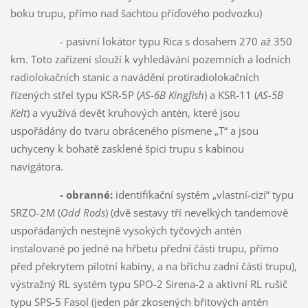
boku trupu, přímo nad šachtou příďového podvozku)
- pasivní lokátor typu Rica s dosahem 270 až 350
km. Toto zařízení slouží k vyhledávání pozemních a lodních
radiolokačních stanic a navádění protiradiolokačních
řízených střel typu KSR-5P (
AS-6B Kingfish
) a KSR-11 (
AS-5B
Kelt
) a využívá devět kruhových antén, které jsou
uspořádány do tvaru obráceného písmene „T“ a jsou
uchyceny k bohatě zasklené špici trupu s kabinou
navigátora.
- obranné:
identifikační systém „vlastní-cizí“ typu
SRZO-2M (
Odd Rods
) (dvě sestavy tří nevelkých tandemově
uspořádaných nestejně vysokých tyčových antén
instalované po jedné na hřbetu přední části trupu, přímo
před překrytem pilotní kabiny, a na břichu zadní části trupu),
výstražný RL systém typu SPO-2 Sirena-2 a aktivní RL rušič
typu SPS-5 Fasol (jeden pár zkosených břitových antén