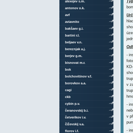
Ty
alexejev s.m.
bom
antonov o.k.
Urč
avf
hla
aviavnito
sho
bakšaev g.i.
úze
bartini r.l.
jed
beljaev v.n.
Odl
bereznjak a.j.
- i
berjev g.m.
fot
bisnovat m.r.
KD-
bok
sho
bolchovitinov v.f.
tru
borovkov a.a.
v z
cagi
tru
hmo
ckb
cybin p.v.
- i
neb
čeranovskij b.i.
v p
četverikov i.v.
pum
čiževskij v.a.
- i
florov i.f.