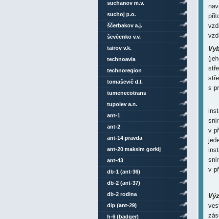
suchanov m.v.
nav
suchoj p.o.
při
vzd
ščerbakov a.j.
vzd
ševčenko v.v.
tairov v.k.
Vyb
(je
technoavia
stř
technoregion
stř
tomaševič d.l.
s p
tumenecotrans
tupolev a.n.
ins
ant-1
sní
ant-2
v p
ant-14 pravda
jed
ant-20 maksim gorkij
ins
sní
ant-43
v p
db-1 (ant-36)
-
db-2 (ant-37)
db-2 rodina
Výz
ves
dip (ant-29)
zás
h-6 (badger)