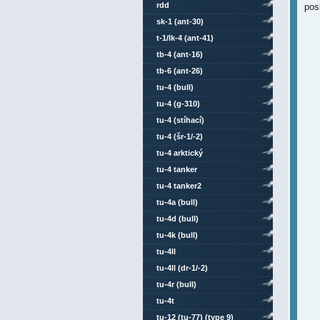
rdd
pos
sk-1 (ant-30)
t-1/lk-4 (ant-41)
tb-4 (ant-16)
tb-6 (ant-26)
tu-4 (bull)
tu-4 (g-310)
tu-4 (stíhací)
tu-4 (šr-1/-2)
tu-4 arktický
tu-4 tanker
tu-4 tanker2
tu-4a (bull)
tu-4d (bull)
tu-4k (bull)
tu-4ll
tu-4ll (dr-1/-2)
tu-4r (bull)
tu-4t
tu-12 (tu-77) (type 9)