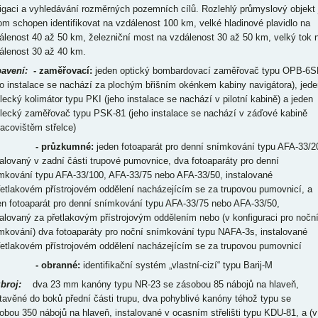
igaci a vyhledávání rozměrných pozemních cílů. Rozlehlý průmyslový objekt 
tom schopen identifikovat na vzdálenost 100 km, velké hladinové plavidlo na
álenost 40 až 50 km, železniční most na vzdálenost 30 až 50 km, velký tok 
álenost 30 až 40 km.
avení:
- zaměřovací:
jeden optický bombardovací zaměřovač typu OPB-6S
ho instalace se nachází za plochým břišním okénkem kabiny navigátora), jede
elecký kolimátor typu PKI (jeho instalace se nachází v pilotní kabině) a jeden
elecký zaměřovač typu PSK-81 (jeho instalace se nachází v záďové kabině
racovištěm střelce)
- průzkumné:
jeden fotoaparát pro denní snímkování typu AFA-33/2
talovaný v zadní části trupové pumovnice, dva fotoaparáty pro denní
mkování typu AFA-33/100, AFA-33/75 nebo AFA-33/50, instalované
řetlakovém přístrojovém oddělení nacházejícím se za trupovou pumovnicí, a
en fotoaparát pro denní snímkování typu AFA-33/75 nebo AFA-33/50,
talovaný za přetlakovým přístrojovým oddělením nebo (v konfiguraci pro nočn
mkování) dva fotoaparáty pro noční snímkování typu NAFA-3s, instalované
řetlakovém přístrojovém oddělení nacházejícím se za trupovou pumovnicí
 obranné:
identifikační systém „vlastní-cizí“ typu Barij-M
broj:
dva 23 mm kanóny typu NR-23 se zásobou 85 nábojů na hlaveň,
tavěné do boků přední části trupu, dva pohyblivé kanóny téhož typu se
obou 350 nábojů na hlaveň, instalované v ocasním střelišti typu KDU-81, a (v