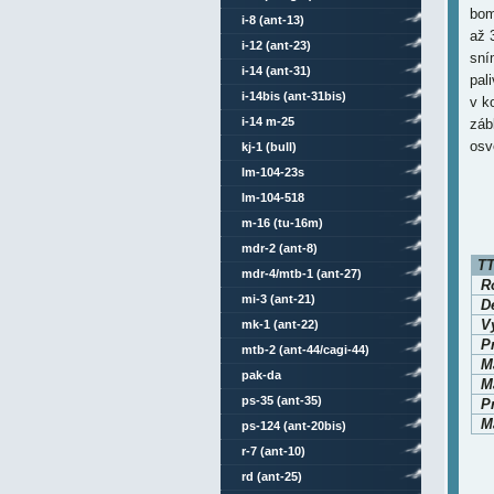
bom
i-8 (ant-13)
až 
i-12 (ant-23)
sní
i-14 (ant-31)
pal
i-14bis (ant-31bis)
v k
i-14 m-25
záb
osv
kj-1 (bull)
lm-104-23s
lm-104-518
m-16 (tu-16m)
mdr-2 (ant-8)
TT
mdr-4/mtb-1 (ant-27)
Ro
mi-3 (ant-21)
D
V
mk-1 (ant-22)
P
mtb-2 (ant-44/cagi-44)
M
pak-da
Ma
ps-35 (ant-35)
P
Ma
ps-124 (ant-20bis)
r-7 (ant-10)
rd (ant-25)