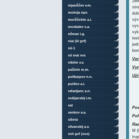
28R
mjasiščev v.m.
str
molnija npo
dub
výv
morščichin a.i.
vys
moskalev s.a.
vyk
něman i.g.
tes
niai (lii gvf)
jed
nii-1
bom
nii erat vvs
Ver
nikitin v.v.
Vyr
pašinin m.m.
Uži
polikarpov n.n.
putilov a.i.
rafaeljanc a.n.
rodijanskij l.m.
sat
Pos
senkov a.a.
Poh
sibnia
Rad
silvanskij a.v.
M (
snii gvf (oos)
tru