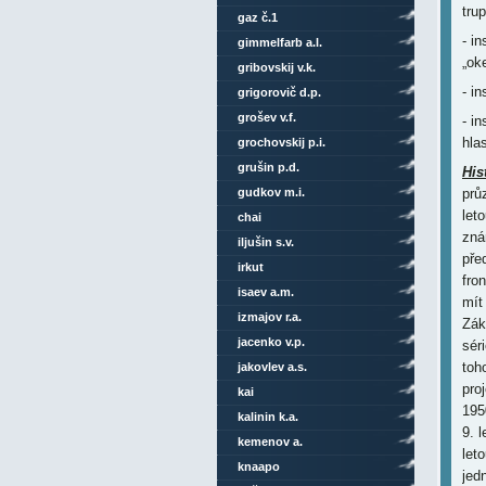
tru
gaz č.1
- i
gimmelfarb a.l.
„ok
gribovskij v.k.
- i
grigorovič d.p.
grošev v.f.
- i
hla
grochovskij p.i.
grušin p.d.
His
gudkov m.i.
prů
let
chai
zná
iljušin s.v.
pře
irkut
fro
isaev a.m.
mít
izmajov r.a.
Zák
jacenko v.p.
sér
toh
jakovlev a.s.
pro
kai
195
kalinin k.a.
9. 
kemenov a.
let
knaapo
jed