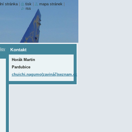
ní stránka
|
tisk
|
mapa stránek
|
rss
lev
Kontakt
Horák Martin
Pardubice
chuichi.nagumo(zavináč)seznam.cz