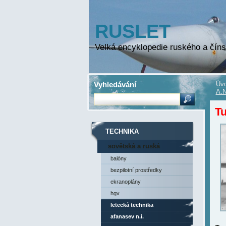
RUSLET
Velká encyklopedie ruského a číns
Vyhledávání
Úvo
A.N
Tu
TECHNIKA
sovětská a ruská
technika
balóny
bezpilotní prostředky
ekranoplány
hgv
letecká technika
afanasev n.i.