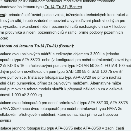
p
:
taktická průzkumná-bombardovací modifikace lehkého frontového
bardovacího letounu typu
Tu-14 (Tu-81) (
Bosun
)
ení
:
primárně zjišťování pozice vojsk, inženýrsko-technických konstrukcí a
dinových cílů, hrubé vzdušné mapování a vyhledávaní ploch vhodných pro
z výsadku; sekundárně ničení pozemních cílů nacházejících se v hloubce
mí protivníka a ničení pozemních cílů v rámci přímé podpory pozemních
notek
išnosti od letounu Tu-14 (Tu-81) (Bosun)
:
nstalace dvou palivových nádrží s celkovým objemem 3 300 l a jednoho
oaparátu typu AFA-33/20 nebo (v konfiguraci pro noční snímkování) kazet typ
2 či KD-3 s 16-ti zábleskovými pumami typu FOTAB-50-35 či FOTAB-100 ne
dným počtem osvětlovacích pum typu SAB-100-55 či SAB-100-75 uvnitř
pové pumovnice. Instalace fotoaparátu typu AFA-33/20 se přitom nachází
adní části pumovnice, přímo za palivovými nádržemi. Alternativně může
pová pumovnice tohoto modelu sloužit k přepravě nákladu pum o celkové
tnosti 1 000 až 3 000 kg.
nstalace dvou fotoaparátů pro denní snímkování typu AFA-33/100, AFA-33/75
o AFA-33/50 nebo dvou fotoaparátů pro noční snímkování typu NAFA-3s
řetlakovém přístrojovém oddělení, které se nachází přímo za trupovou
ovnicí
nstalace jednoho fotoaparátu typu AFA-33/75 nebo AFA-33/50 v zadní části