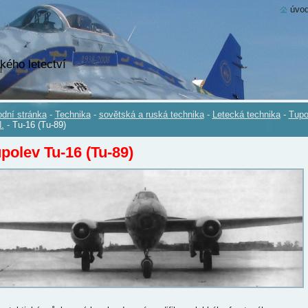
úvod
kého letectví
dní stránka
-
Technika
-
sovětská a ruská technika
-
Letecká technika
-
Tupo
.
-
Tu-16 (Tu-89)
polev Tu-16 (Tu-89)