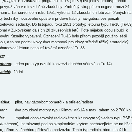
 (
Beagle
). Po zastavení programu Tu-16 (Tu-89) byl jediný prototyp tohoto
oje využíván v roli vzdušné zkušebny. Zmíněný stroj přitom nejprve, mezi 24.
nem a 15. červencem roku 1951, vykonal 12 zkušebních letů zaměřených na
oj techniky nouzového opuštění příďové kabiny navigátora bez použití
třelovací sedačky. Do listopadu roku 1951 prototyp letounu typu Tu-16 (Tu-89
onal v Žukovském dalších 20 zkušebních letů. Poté nějakou dobu sloužil k
tování různého vybavení. Označení Tu-16 bylo přitom později použito ještě
nou, a to pro podzvukový dvoumotorový proudový středně těžký strategický
bardovací letoun nesoucí tovární označení Tu-88.
ze
:
-
obeno
:
jeden prototyp (vznikl konverzí druhého sériového Tu-14)
vatelé
:
žádní
ádka:
pilot, navigátor/bombometčík a střelec/radista
on:
dva proudové motory typu Klimov VK-1A s max. tahem po 2 700 kp
ar:
impulsní dopplerovský radiolokátor s kruhovým výhledem typu PSB
Mushroom
), instalovaný pod polokapkovitým krytem nacházejícím se na břic
pu, přímo za šachtou příďového podvozku. Tento typ radiolokátoru slouží k