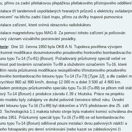
pu, přímo za zadní přetlakovou přepážkou přetlakového přístrojového oddělení
nstalace tří tandemově uspořádaných hranatých průzorů s elektricky ovládaný
enicemi“ na břichu zadní části trupu, přímo za dvířky trupové pumovnice
nstalace zařízení, které snímá obrazovku radiolokátoru
nstalace magnetofonu typu MAG-9. Za pomoci tohoto zařízení je pořizován
sový záznam vizuálního pozorování posádky.
torie
:
Dne 10. června 1950 byla OKB A.N. Tupoleva pověřena vývojem
zkumné modifikace dvoumotorového proudového frontového bombardovacího
ounu typu Tu-14 (Tu-81) (
Bosun
). Požadovaný průzkumný speciál vešel ve
most pod továrním označením Tu-89 a služebním označením Tu-16, které
dtím nesla průzkumná modifikace neúspěšného třímotorového proudového
ntového bombardovacího letounu typu Tu-14 (Tu-73) [
Type 12
], a dle zadání m
 rychlost 860 až 890 km/h, dostup 12 000 m a dolet 3 500 až 4 800 km.
ladem prototypu průzkumného speciálu typu Tu-16 (Tu-89) se přitom měl stát
iový Tu-14 (
Bosun
) z produkce závodu č.39 z Irkutska. Práce na projektu
oto modelu byly zahájeny ve druhé polovině července téhož roku. Úvodní
jekt letounu typu Tu-16 (Tu-89) byl dokončen a VVS představen dne 25. září
0. Technologická 1:1 maketa tohoto stroje byla maketní komisí schválena dn
ledna 1951. Průzkumný speciál typu Tu-16 (Tu-89) se od bombardovacího
ounu typu Tu-14 (
Bosun
) odlišoval pouze instalací dvou palivových nádrží a
noho fotoaparátu pro denní snímkování (nebo kazet se zábleskovými či