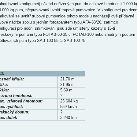
bardovací konfiguraci) náklad neřízených pum do celkové hmotnosti 1 000 k
3 000 kg pum, přepravovaný uvnitř trupové pumovnice. V konfiguraci pro denn
mkování se uvnitř trupové pumovnice tohoto modelu nacházejí dvě přídavné
ivové nádrže spolu s jedním fotoaparátem typu AFA-33/20, zatímco
onfiguraci pro noční snímkování jsou zde umístěny kazety s 16-ti
leskovými pumami typu FOTAB-50-35 či FOTAB-100 nebo shodným počtem
ětlovacích pum typu SAB-100-55 či SAB-100-75.
D:
zpětí křídla:
21,70 m
élka:
21,95 m
ýška:
5,69 m
rázdná hmotnost:
?
ax. vzletová hmotnost:
25 604 kg
x. rychlost:
859 km/h
raktický dostup:
?
x. dolet:
3 240 km