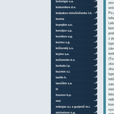
kočerigin s.a.
osv
kolesnikov d.n.
sní
Po 
kolpakov-mirošničenko l.d.
toh
komta
Let
kopejkin a.n.
bom
koroljov s.p.
pro
kostikov a.g.
z p
kozlov s.g.
typ
kričevskij s.s.
záv
ten
krylov a.a.
(Tu
kučerenko b.v.
zko
kurbala l.p.
zku
kuzmin s.i.
typ
laville h.
tot
lavočkin s.a.
zao
ins
lii
let
lisunov b.p.
neb
mai
kon
mikojan a.i. a gurjevič m.i.
vyv
michelson n.g.