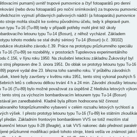
ětlovacími pumami) uvnitř trupové pumovnice a čtyř fotoaparátů pro denní
mkování (nebo dvou fotoaparátů pro noční snímkování) za trupovou pumovnic
předchozím vyjmutí přídavných palivových nádrží (a fotoaparátu) pumovnice
oto stroje mohla sloužit ke svému původnímu účelu, tedy k přepravě pum.
oun typu Tu-16 (Tu-89) tedy v případě potřeby mohl plnit též úkoly
bardovacího letounu typu Tu-14 (
Bosun
), z něhož vycházel. Základem
totypu tohoto modelu se stal druhý sériový Tu-14 (
Bosun
) (v.č. 39102)
rodukce irkutského závodu č.39. Práce na prototypu průzkumného speciálu
u Tu-16 (Tu-89) se rozeběhly, v prostorách Tupolevova experimentálního
odu č.156, v říjnu roku 1950. Na zkušební leteckou základnu Žukovskyl byl
to stroj přepraven dne 3. února 1951. Do oblak se prototyp letounu typu Tu-16
-89) poprvé vydal dne 23. března toho samého roku. V průběhu závodních
ušek, které byly završeny v květnu roku 1951, tento stroj vykonal pouhých 5
šebních letů s celkovou délkou trvání 4 h a 24 min. Závodní zkoušky letounu
u Tu-16 (Tu-89) bylo možné považovat za úspěšné Z hlediska letových výkon
iž tento stroj za výchozím bombardovacím letounem typu Tu-14 (
Bosun
)
stával jen zanedbatelně. Kladně byla přitom hodnocena též činnost
talovaného fotoprůzkumného vybavení v celém rozsahu letových rychlostí a
ových výšek. I přesto prototyp letounu typu Tu-16 (Tu-89) ke státním zkoušk
yl předán. Základním frontovým bombardérem VVS se totiž mezitím stal
kurenční letoun typu Il-28 (
Beagle
), a tak VVS nakonec dalo přednost paralel
íjené průzkumné modifikaci právě tohoto stroje, která vešla ve známost jako I