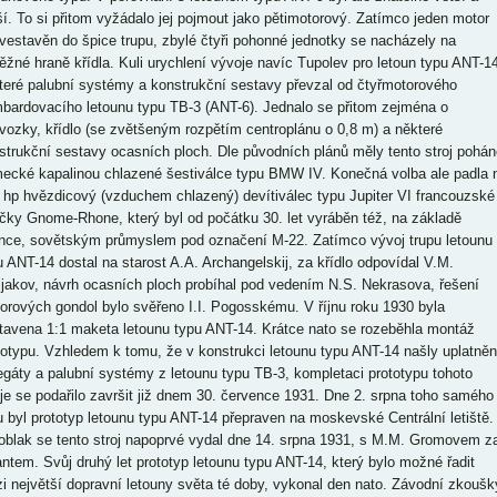
ší. To si přitom vyžádalo jej pojmout jako pětimotorový. Zatímco jeden motor
 vestavěn do špice trupu, zbylé čtyři pohonné jednotky se nacházely na
ěžné hraně křídla. Kuli urychlení vývoje navíc Tupolev pro letoun typu ANT-1
teré palubní systémy a konstrukční sestavy převzal od čtyřmotorového
bardovacího letounu typu TB-3 (ANT-6). Jednalo se přitom zejména o
vozky, křídlo (se zvětšeným rozpětím centroplánu o 0,8 m) a některé
strukční sestavy ocasních ploch. Dle původních plánů měly tento stroj pohán
ecké kapalinou chlazené šestiválce typu BMW IV. Konečná volba ale padla 
 hp hvězdicový (vzduchem chlazený) devítiválec typu Jupiter VI francouzské
čky Gnome-Rhone, který byl od počátku 30. let vyráběn též, na základě
ence, sovětským průmyslem pod označení M-22. Zatímco vývoj trupu letounu
u ANT-14 dostal na starost A.A. Archangelskij, za křídlo odpovídal V.M.
ljakov, návrh ocasních ploch probíhal pod vedením N.S. Nekrasova, řešení
orových gondol bylo svěřeno I.I. Pogosskému. V říjnu roku 1930 byla
tavena 1:1 maketa letounu typu ANT-14. Krátce nato se rozeběhla montáž
totypu. Vzhledem k tomu, že v konstrukci letounu typu ANT-14 našly uplatněn
egáty a palubní systémy z letounu typu TB-3, kompletaci prototypu tohoto
oje se podařilo završit již dnem 30. července 1931. Dne 2. srpna toho samého
u byl prototyp letounu typu ANT-14 přepraven na moskevské Centrální letiště.
oblak se tento stroj napoprvé vydal dne 14. srpna 1931, s M.M. Gromovem z
antem. Svůj druhý let prototyp letounu typu ANT-14, který bylo možné řadit
i největší dopravní letouny světa té doby, vykonal den nato. Závodní zkoušk