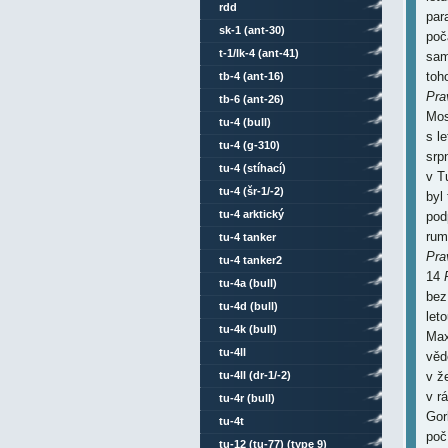
rdd
par
sk-1 (ant-30)
poč
t-1/lk-4 (ant-41)
sam
toh
tb-4 (ant-16)
Pra
tb-6 (ant-26)
Mos
tu-4 (bull)
s l
tu-4 (g-310)
srp
tu-4 (stíhací)
v T
tu-4 (šr-1/-2)
byl
tu-4 arktický
pod
rum
tu-4 tanker
Pra
tu-4 tanker2
14
tu-4a (bull)
bez
tu-4d (bull)
let
tu-4k (bull)
Max
tu-4ll
věd
tu-4ll (dr-1/-2)
v ž
v r
tu-4r (bull)
Gor
tu-4t
poč
tu-12 (tu-77) (type 9)