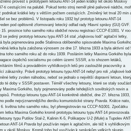
žněno provést s prototypem letounu ANT-14 jeden krátký let okolo Moskvy
47-ti cestujícími na palubě. Pokud tento stroj neměl plné palivové nádrže, moh
iž podnikat krátké lety s větším počtem cestujících. Zmíněný let trval 20 min 
šel se bez problémů. V listopadu roku 1932 byl prototyp letounu ANT-14
veden pod opětovně zformovaný letecký odřad rady Hlavní správy (GU) GVF.
 15. prosince toho samého roku obdržel novou registraci CCCP-E1001. V roc
3 se jediný prototyp letounu typu ANT-14 stal „vlajkovou lodí“ agitační letky,
rá byla pojmenována podle Stalinova oblíbeného spisovatele Maxima Gorkého
něná letka byla založena výnosem ze dne 17. března 1933 a byla aktivní od 
tna toho samého roku až do roku 1939. Posláním letky Maxima Gorkého byla
pagace úspěchů socialismu po celém území SSSR, a to shozem letáků,
mítáním filmů a prováděním vyhlídkových letů pro zasloužilé pracovníky a
tící zákazníky. Právě prototyp letounu typu ANT-14 nebyl pro roli „vlajkové lod
něné letky zvolen náhodou, neboť se jednalo o největší dopravní letoun, kter
 do té doby v SSSR postaven. Téměř všechny letouny, které se staly součást
ky Maxima Gorkého, byly pojmenovány podle tehdejších sovětských novin a
opisů. Prototyp letounu typu ANT-14 konkrétně obdržel, dne 27. března 1933,
no podle nejvýznamnějšího deníku komunistické strany
Pravda
. Krátce nato,
 6. května toho samého roku, byl přeregistrován na CCCP-N1001. Zpočátku
tom letka Maxima Gorkého kromě prototypu letounu typu ANT-14 provozovala
letouny typu Putilov Stal-2, Kalinin K-5, Polikarpov U-2 (
Mule
) a Tupolev ANT
Letoun ANT-14
Pravda
byl používán nejen k agitačním, ale též k vyhlídkovým
ům v okolí Moskvy. Kromě toho byl využíván k seskokům velkých skupin