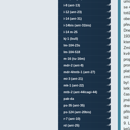
umo
i-8 (ant-13)
se 
i-12 (ant-23)
tot
obe
i-14 (ant-31)
pře
i-14bis (ant-31bis)
Dne
i-14 m-25
193
kj-1 (bull)
kte
lm-104-23s
Zmí
lm-104-518
kvě
m-16 (tu-16m)
pro
pro
mdr-2 (ant-8)
pla
mdr-4/mtb-1 (ant-27)
zmí
mi-3 (ant-21)
byl
mk-1 (ant-22)
let
mtb-2 (ant-44/cagi-44)
čas
pak-da
jmé
ps-35 (ant-35)
dne
při
ps-124 (ant-20bis)
též 
r-7 (ant-10)
9. 
rd (ant-25)
let