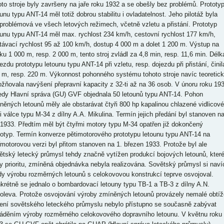
oto stroje byly završeny na jaře roku 1932 a se obešly bez problémů. Prototy
ounu typu ANT-14 měl totiž dobrou stabilitu i ovladatelnost. Jeho pilotáž byla
problémová ve všech letových režimech, včetně vzletu a přistání. Prototyp
ounu typu ANT-14 měl max. rychlost 234 km/h, cestovní rychlost 177 km/h,
stávací rychlost 95 až 100 km/h, dostup 4 000 m a dolet 1 200 m. Výstup na
ku 1 000 m, resp. 2 000 m, tento stroj zvládl za 4,8 min, resp. 11,6 min. Délk
ezdu prototypu letounu typu ANT-14 při vzletu, resp. dojezdu při přistání, činil
 m, resp. 220 m. Výkonnost pohonného systému tohoto stroje navíc teoretic
žňovala navýšení přepravní kapacity z 32-ti až na 36 osob. V únoru roku 19
tedy Hlavní správa (GU) GVF objednala 50 letounů typu ANT-14. Pohon
něných letounů měly ale obstarávat čtyři 800 hp kapalinou chlazené vidlicové
ti válce typu M-34 z dílny A.A. Mikulina. Termín jejich předání byl stanoven n
 1933. Předtím měl být čtyřmi motory typu M-34 opatřen již dokončený
totyp. Termín konverze pětimotorového prototypu letounu typu ANT-14 na
řmotorovou verzi byl přitom stanoven na 1. březen 1933. Protože byl ale
ětský letecký průmysl tehdy značně vytížen produkcí bojových letounů, kter
y prioritu, zmíněná objednávka nebyla realizována. Sovětský průmysl si naví
dy výrobu rozměrných letounů s celokovovou konstrukcí teprve osvojoval.
krétně se jednalo o bombardovací letouny typu TB-1 a TB-3 z dílny A.N.
oleva. Protože osvojování výroby zmíněných letounů provázely nemalé obtíž
ení sovětského leteckého průmyslu nebylo přístupno se současně zabývat
áděním výroby rozměrného celokovového dopravního letounu. V květnu roku