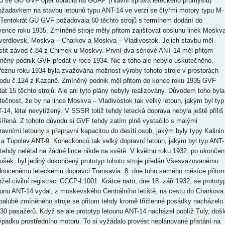
3 se GU GVF opět obrátila na GUAP (Hlavní správa leteckého průmyslu)
ožadavkem na stavbu letounů typu ANT-14 ve verzi se čtyřmi motory typu M-
 Tentokrát GU GVF požadovala 60 těchto strojů s termínem dodání do
vence roku 1935. Zmíněné stroje měly přitom zajišťovat obsluhu linek Moskv
verdlovsk, Moskva – Charkov a Moskva – Vladivostok. Jejich stavbu měl
istit závod č.84 z Chimek u Moskvy. První dva sériové ANT-14 měl přitom
něný podnik GVF předat v roce 1934. Nic z toho ale nebylo uskutečněno.
řeznu roku 1934 byla zvažována možnost výroby tohoto stroje v prostorách
odu č.124 z Kazaně. Zmíněný podnik měl přitom do konce roku 1935 GVF
dat 15 těchto strojů. Ale ani tyto plány nebyly realizovány. Důvodem toho byla
tečnost, že by na lince Moskva – Vladivostok tak velký letoun, jakým byl typ
-14, létal nevytížený. V SSSR totiž tehdy letecká doprava nebyla ještě příliš
šířená. Z tohoto důvodu si GVF tehdy zatím plně vystačilo s malými
ravními letouny s přepravní kapacitou do desíti osob, jakým byly typy Kalinin
 a Tupolev ANT-9. Koneckonců tak velký dopravní letoun, jakým byl typ ANT-
 tehdy nelétal na žádné lince nikde na světě. V květnu roku 1932, po ukončen
ušek, byl jediný dokončený prototyp tohoto stroje předán Všesvazovanému
dnocenému leteckému dopravci Transavia. 8. dne toho samého měsíce přito
ržel civilní registraci CCCP-L1001. Krátce nato, dne 18. září 1932, se prototy
ounu ANT-14 vydal, z moskevského Centrálního letiště, na cestu do Charkova
palubě zmíněného stroje se přitom tehdy kromě tříčlenné posádky nacházelo
 30 pasažérů. Když se ale prototyp letounu ANT-14 nacházel poblíž Tuly, došl
ýpadku prostředního motoru. To si vyžádalo provést neplánované přistání na