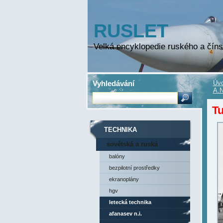
RUSLET
Velká encyklopedie ruského a číns
Vyhledávání
Úvo
A.N
T
TECHNIKA
sovětská a ruská
technika
balóny
bezpilotní prostředky
ekranoplány
hgv
letecká technika
afanasev n.i.