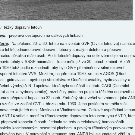
p
:
těžký dopravní letoun
ení
:
přeprava cestujících na dálkových linkách
torie
:
Na přelomu 20. a 30. let se na inventáři GVF (Civilní letectvo) nacháze
ze lehké jednomotorové dopravní letouny s malým doletem a přepravní
acitou několika málo osob. Podíl letecké dopravy na celkovém objemu dopra
 navíc tehdy v SSSR minimální. To se mělo již ve 30. letech změnit. V září
u 1930 totiž padlo rozhodnutí, aby bylo GVF přeměněno v silné rezervní
nsportní letectvo VVS. Mezitím, na jaře roku 1930, se tak v AGOS (Otdel
cii, gidroaviacii i opytnogo stroitelstva = Oddělení aviatiky, hydroaviatiky a
šební výroby) A.N. Tupoleva, která byla součástí institutu CAGI (Centrální
titut aero- a hydrodynamiky), rozeběhly práce na projektu těžkého dopravního
ounu s přepravní kapacitou 32 osob. Zmíněný stroj vešel ve známost jako ANT
a vzešel ze zadání GVF z března roku 1930. Jeho posláním se měla stát
prava cestujících mezi Moskvou a Vladivostokem. Celkové uspořádání letoun
u ANT-14 sdílel s menším třímotorovým dopravním letounem typu ANT-9, kter
 přepravní kapacitu 9 osob. Jednalo se tedy o celokovový hornoplošník
lasicky koncipovanými ocasními plochami a pevným tříbodovým podvozkem
ruhového typu. V porovnání s letounem typu ANT-9 byl ale znatelně větší a