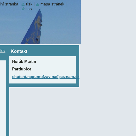
ní stránka
|
tisk
|
mapa stránek
|
rss
lev
Kontakt
Horák Martin
Pardubice
chuichi.nagumo(zavináč)seznam.cz