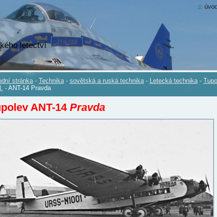
úvod
kého letectví
dní stránka
-
Technika
-
sovětská a ruská technika
-
Letecká technika
-
Tupo
.
-
ANT-14 Pravda
upolev ANT-14
Pravda