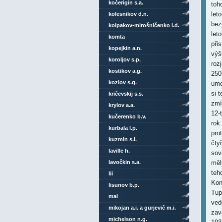
kočerigin s.a.
toh
let
kolesnikov d.n.
bez
kolpakov-mirošničenko l.d.
let
komta
při
kopejkin a.n.
výš
koroljov s.p.
rozj
kostikov a.g.
250
kozlov s.g.
umo
si 
kričevskij s.s.
zmí
krylov a.a.
12-
kučerenko b.v.
rok
kurbala l.p.
pro
kuzmin s.i.
čty
laville h.
sov
lavočkin s.a.
měl
teh
lii
Kon
lisunov b.p.
Tup
mai
ved
mikojan a.i. a gurjevič m.i.
zav
michelson n.g.