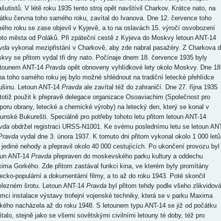
ašutistů. V létě roku 1935 tento stroj opět navštívil Charkov. Krátce nato, na
átku června toho samého roku, zavítal do Ivanova. Dne 12. července toho
ého roku se zase objevil v Kyjevě, a to na oslavách 15. výročí osvobození
oto města od Poláků. Při zpáteční cestě z Kyjeva do Moskvy letoun ANT-14
vda
vykonal mezipřistání v Charkově, aby zde nabral pasažéry. Z Charkova 
kvy se přitom vydal tři dny nato. Počínaje dnem 18. července 1935 byly
etounem ANT-14
Pravda
opět obnoveny vyhlídkové lety okolo Moskvy. Dne 18
na toho samého roku jej bylo možné shlédnout na tradiční letecké přehlídce
ušinu. Letoun ANT-14
Pravda
ale zavítal též do zahraničí. Dne 27. října 1935
 totiž použit k přepravě delegace organizace Osoaviachim (Společnost pro
poru obrany, letecké a chemické výroby) na letecký den, který se konal v
unské Bukurešti. Speciálně pro potřeby tohoto letu přitom letoun ANT-14
vda
obdržel registraci URSS-N1001. Ke svému poslednímu letu se letoun AN
Pravda
vydal dne 3. února 1937. K tomuto dni přitom vykonal okolo 1 000 letů
 jediné nehody a přepravil okolo 40 000 cestujících. Po ukončení provozu byl
oun ANT-14
Pravda
přepraven do moskevského parku kultury a oddechu
ima Gorkého. Zde přitom zastával funkci kina, ve kterém byly promítány
ecko-populární a dokumentární filmy, a to až do roku 1943. Poté skončil
elezném šrotu. Letoun ANT-14
Pravda
byl přitom tehdy podle všeho zlikvidov
ámci instalace výstavy trofejní vojenské techniky, která se v parku Maxima
kého nacházela až do roku 1948. S letounem typu ANT-14 se již od počátku
ítalo, stejně jako se všemi sovětskými civilními letouny té doby, též pro