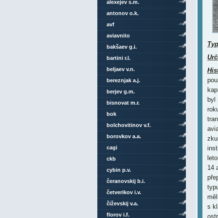
alexejev s.m.
antonov o.k.
avf
aviavnito
Ty
bakšaev g.i.
Urč
bartini r.l.
beljaev v.n.
His
pou
bereznjak a.j.
kap
berjev g.m.
byl
bisnovat m.r.
rok
bok
tra
bolchovitinov v.f.
avia
borovkov a.a.
zku
cagi
ins
let
ckb
14 
cybin p.v.
pře
čeranovskij b.i.
typ
četverikov i.v.
měl
čiževskij v.a.
s k
florov i.f.
ost