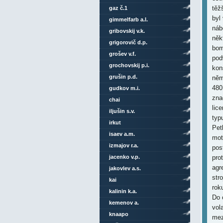
těž
gaz č.1
byl
gimmelfarb a.l.
náb
gribovskij v.k.
něk
grigorovič d.p.
bom
grošev v.f.
pod
grochovskij p.i.
kon
grušin p.d.
něm
480
gudkov m.i.
zna
chai
lic
iljušin s.v.
typ
irkut
Pet
isaev a.m.
mot
izmajov r.a.
pos
jacenko v.p.
pro
agr
jakovlev a.s.
str
kai
rok
kalinin k.a.
Do 
kemenov a.
vol
knaapo
mez