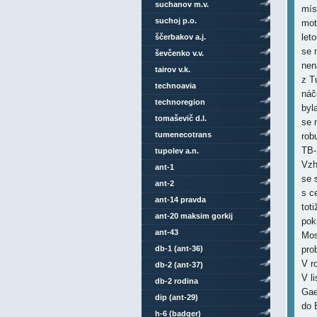
suchanov m.v.
míst
suchoj p.o.
mot
let
ščerbakov a.j.
se 
ševčenko v.v.
nen
tairov v.k.
z T
technoavia
náč
technoregion
byl
tomaševič d.l.
se 
tumenecotrans
rob
TB-3
tupolev a.n.
Vzh
ant-1
se 
ant-2
s c
ant-14 pravda
tot
ant-20 maksim gorkij
pok
ant-43
Mos
db-1 (ant-36)
pro
V r
db-2 (ant-37)
V l
db-2 rodina
Gae
dip (ant-29)
do 
h-6 (badger)