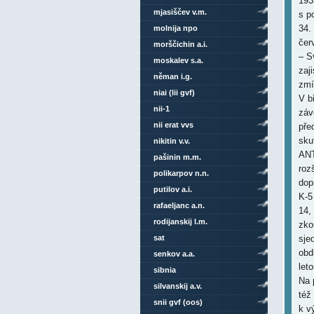
193
mjasiščev v.m.
s p
34.
molnija npo
čer
morščichin a.i.
– S
moskalev s.a.
zaj
něman i.g.
zmí
niai (lii gvf)
V b
nii-1
záv
nii erat vvs
pře
sku
nikitin v.v.
ANT
pašinin m.m.
roz
polikarpov n.n.
dop
putilov a.i.
K-5
rafaeljanc a.n.
14,
rodijanskij l.m.
zko
sat
sje
obd
senkov a.a.
let
sibnia
Na 
silvanskij a.v.
též
snii gvf (oos)
k v