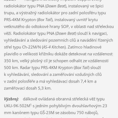
radiolokátor typu PNA (
Down Beat
), instalovaný ve špici
trupu, a výstražný radiolokátor pro zadní polosféru typu
PRS-4KM Krypton (
Box Tail
), instalovaný uvnitř krytu
vetknutého do odtokové hrany SOP, v oblasti nad střeleckou
věží. Radiolokátor typu PNA (
Down Beat
) slouží k navigaci,
vyhledávání a sledování pozemních cílů a navádění řízených
střel typu Ch-22M/N (
AS-4 Kitchen
). Zatímco hladinové
plavidlo o velikosti křižníku dokáže detekovat na vzdálenost
350 km, velký plošný cíl je schopen odhalit ze vzdálenosti
500 km. Radar typu PRS-4KM Krypton (
Box Tail
) slouží
k vyhledávání, sledování a zaměřování vzdušných cílů
v zadní polosféře a má vyhledávací dosah 7,4 km a
zaměřovací dosah 5,3 km.
Výzbroj:
dálkově ovládaná obranná střelecká věž typu
1
UKU-9K-502M
s jedním pohyblivým dvouhlavňovým 23
mm kanónem typu GŠ-23M se zásobou 750 nábojů,