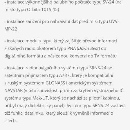
- instalace výkonnějšího palubního počítače typu SV-24 (na
místo typu Orbita-10TS-45)
- instalace zařízení pro nahrávání dat před misí typu UVV-
MP-22
- instalace modulu typu, který zajišťuje převod informací
získaných radiolokátorem typu PNA (
Down Beat
) do
digitálního formátu a následnou konverzi do TV formátu
- instalace radionavigačního systému typu SRNS-24 se
satelitním přijímačem typu A737, který je kompatibilní
s ruským systémem GLONASS i americkým systémem
NAVSTAR (v této souvislosti přímo za krytem výstražného IČ
systému typu Mak-UT, který se nachází za pilotní kabinou,
přibyl malý dielektrický panel). Systém typu SRNS-24 zastává
též funkci datalinku, který slouží k výměně informací o
cílech.