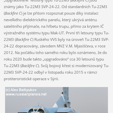
známy jako Tu-22M3 SVP-24-22. Od standardních Tu-22M3
(
Backfire C
) je lze přitom rozpoznat pouze díky instalaci
nevelkého dielektrického panelu, který ukrývá anténu
satelitního přijímače, na hřbetu trupu, přímo za krytem IČ
výstražného systému typu Mak-UT. První tři letouny typu Tu-
22M3 (
Backfire C
) Ruského VVS byly na úroveň Tu-22M3 SVP-
24-22 dopracovány, závodem MVZ V.M. Mjasiščeva, v roce
2012. Na počátku toho samého roku bylo oznámeno, že do
roku 2020 bude takto „upgradováno“ cca 30 letounů typu
Tu-22M3 (
Backfire C
). Svůj bojový křest si modernizovaný Tu-
22M3 SVP-24-22 odbyl v listopadu roku 2015 v rámci
protiteroristické operace v Sýrii.