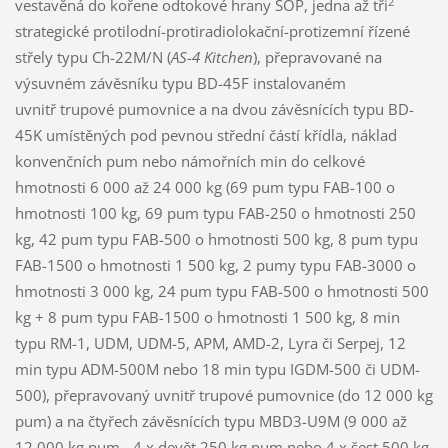
2
vestavěná do kořene odtokové hrany SOP, jedna až tři
strategické protilodní-protiradiolokační-protizemní řízené
střely typu Ch-22M/N (
AS-4 Kitchen
), přepravované na
výsuvném závěsníku typu BD-45F instalovaném
uvnitř trupové pumovnice a na dvou závěsnících typu BD-
45K umístěných pod pevnou střední částí křídla, náklad
konvenčních pum nebo námořních min do celkové
hmotnosti 6 000 až 24 000 kg (69 pum typu FAB-100 o
hmotnosti 100 kg, 69 pum typu FAB-250 o hmotnosti 250
kg, 42 pum typu FAB-500 o hmotnosti 500 kg, 8 pum typu
FAB-1500 o hmotnosti 1 500 kg, 2 pumy typu FAB-3000 o
hmotnosti 3 000 kg, 24 pum typu FAB-500 o hmotnosti 500
kg + 8 pum typu FAB-1500 o hmotnosti 1 500 kg, 8 min
typu RM-1, UDM, UDM-5, APM, AMD-2, Lyra či Serpej, 12
min typu ADM-500M nebo 18 min typu IGDM-500 či UDM-
500), přepravovaný uvnitř trupové pumovnice (do 12 000 kg
pum) a na čtyřech závěsnících typu MBD3-U9M (9 000 až
12 000 kg pum - 4 x devět 250 kg pum nebo 4 x šest 500 kg