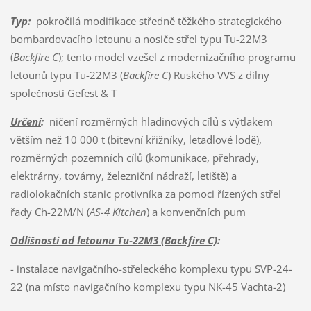
Typ
:
pokročilá modifikace středně těžkého strategického
bombardovacího letounu a nosiče střel typu
Tu-22M3
(
Backfire C
)
; tento model vzešel z modernizačního programu
letounů typu Tu-22M3 (
Backfire C
) Ruského VVS z dílny
společnosti Gefest & T
Určení
:
ničení rozměrných hladinových cílů s výtlakem
větším než 10 000 t (bitevní křižníky, letadlové lodě),
rozměrných pozemních cílů (komunikace, přehrady,
elektrárny, továrny, železniční nádraží, letiště) a
radiolokačních stanic protivníka za pomoci řízených střel
řady Ch-22M/N (
AS-4 Kitchen
) a konvenčních pum
Odlišnosti od letounu Tu-22M3 (Backfire C)
:
- instalace navigačního-střeleckého komplexu typu SVP-24-
22 (na místo navigačního komplexu typu NK-45 Vachta-2)