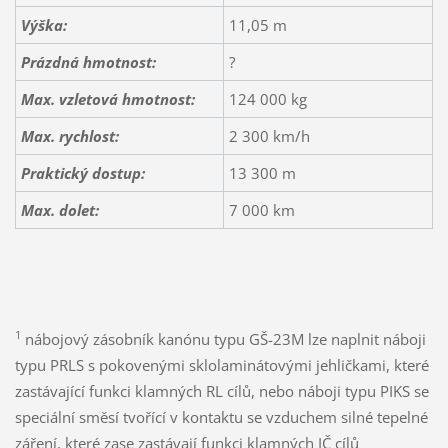
Výška:
11,05 m
Prázdná hmotnost:
?
Max. vzletová hmotnost:
124 000 kg
Max. rychlost:
2 300 km/h
Praktický dostup:
13 300 m
Max. dolet:
7 000 km
1
nábojový zásobník kanónu typu GŠ-23M lze naplnit náboji
typu PRLS s pokovenými sklolaminátovými jehličkami, které
zastávající funkci klamných RL cílů, nebo náboji typu PIKS se
speciální směsí tvořící v kontaktu se vzduchem silné tepelné
záření, které zase zastávají funkci klamných IČ cílů