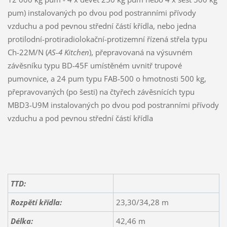
pum) instalovaných po dvou pod postranními přívody
vzduchu a pod pevnou střední částí křídla, nebo jedna
protilodní-protiradiolokační-protizemní řízená střela typu
Ch-22M/N (
AS-4 Kitchen
), přepravovaná na výsuvném
závěsníku typu BD-45F umístěném uvnitř trupové
pumovnice, a 24 pum typu FAB-500 o hmotnosti 500 kg,
přepravovaných (po šesti) na čtyřech závěsnících typu
MBD3-U9M instalovaných po dvou pod postranními přívody
vzduchu a pod pevnou střední částí křídla
TTD:
Rozpětí křídla:
23,30/34,28 m
Délka:
42,46 m