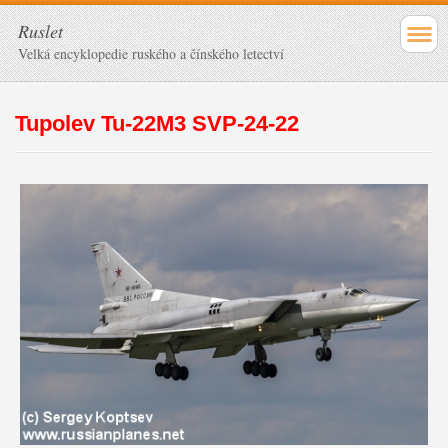
Ruslet
Velká encyklopedie ruského a čínského letectví
Tupolev Tu-22M3 SVP-24-22