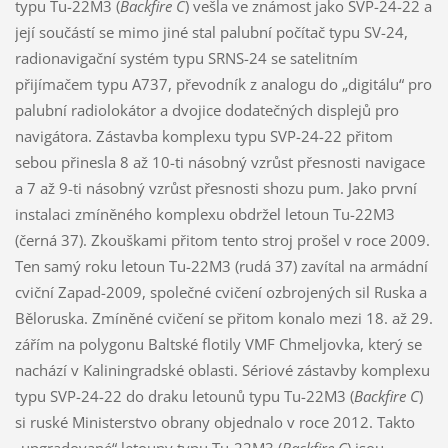
typu Tu-22M3 (
Backfire C
) vešla ve známost jako SVP-24-22 a
její součástí se mimo jiné stal palubní počítač typu SV-24,
radionavigační systém typu SRNS-24 se satelitním
přijímačem typu A737, převodník z analogu do „digitálu“ pro
palubní radiolokátor a dvojice dodatečných displejů pro
navigátora. Zástavba komplexu typu SVP-24-22 přitom
sebou přinesla 8 až 10-ti násobný vzrůst přesnosti navigace
a 7 až 9-ti násobný vzrůst přesnosti shozu pum. Jako první
instalaci zmíněného komplexu obdržel letoun Tu-22M3
(černá 37). Zkouškami přitom tento stroj prošel v roce 2009.
Ten samý roku letoun Tu-22M3 (rudá 37) zavítal na armádní
cviční Zapad-2009, společné cvičení ozbrojených sil Ruska a
Běloruska. Zmíněné cvičení se přitom konalo mezi 18. až 29.
zářím na polygonu Baltské flotily VMF Chmeljovka, který se
nachází v Kaliningradské oblasti. Sériové zástavby komplexu
typu SVP-24-22 do draku letounů typu Tu-22M3 (
Backfire C
)
si ruské Ministerstvo obrany objednalo v roce 2012. Takto
„upgradované“ letouny typu Tu-22M3 (
Backfire C
) jsou