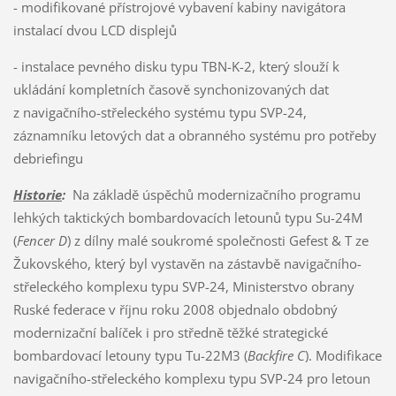
- modifikované přístrojové vybavení kabiny navigátora
instalací dvou LCD displejů
- instalace pevného disku typu TBN-K-2, který slouží k
ukládání kompletních časově synchonizovaných dat
z navigačního-střeleckého systému typu SVP-24,
záznamníku letových dat a obranného systému pro potřeby
debriefingu
Historie
:
Na základě úspěchů modernizačního programu
lehkých taktických bombardovacích letounů typu Su-24M
(
Fencer D
) z dílny malé soukromé společnosti Gefest & T ze
Žukovského, který byl vystavěn na zástavbě navigačního-
střeleckého komplexu typu SVP-24, Ministerstvo obrany
Ruské federace v říjnu roku 2008 objednalo obdobný
modernizační balíček i pro středně těžké strategické
bombardovací letouny typu Tu-22M3 (
Backfire C
). Modifikace
navigačního-střeleckého komplexu typu SVP-24 pro letoun