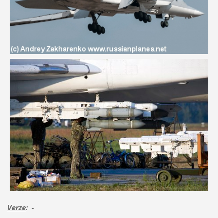
Verze
:
-