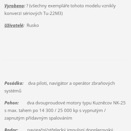
Vyrobeno
:
? (všechny exempláře tohoto modelu vznikly
konverzí sériových Tu-22M3)
Uživatelé
:
Rusko
Posádka:
dva piloti, navigátor a operátor zbraňových
systémů
Pohon:
dva dvouproudové motory typu Kuzněcov NK-25
s max. tahem po 14 300 / 25 000 kp s vypnutým /
zapnutým přídavným spalováním
Radar:
navigační/střelecký impulsní dopplerovský