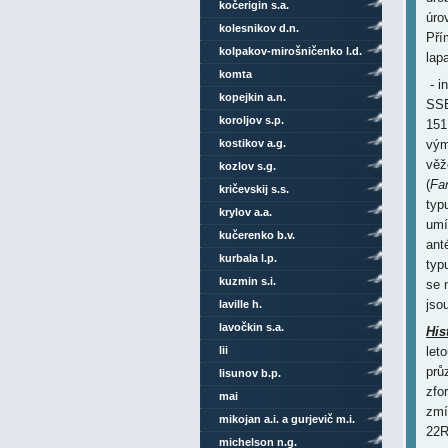
kočerigin s.a.
úro
kolesnikov d.n.
Pří
kolpakov-mirošničenko l.d.
lap
komta
- i
kopejkin a.n.
SSE
koroljov s.p.
151
kostikov a.g.
vým
věž
kozlov s.g.
(
Fan
kričevskij s.s.
typ
krylov a.a.
umí
kučerenko b.v.
ant
kurbala l.p.
typ
kuzmin s.i.
se 
jso
laville h.
lavočkin s.a.
His
lii
let
prů
lisunov b.p.
zfo
mai
zmí
mikojan a.i. a gurjevič m.i.
22R
michelson n.g.