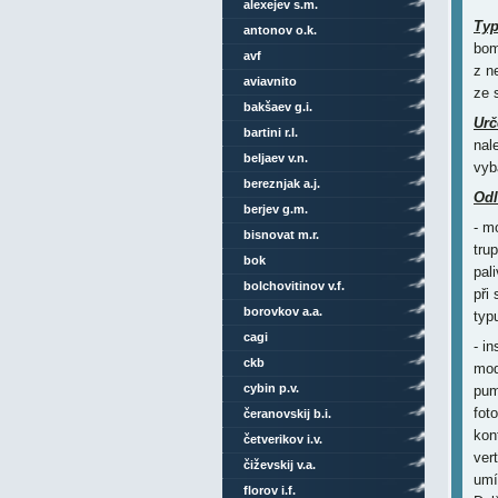
alexejev s.m.
Ty
antonov o.k.
bom
avf
z n
aviavnito
ze 
bakšaev g.i.
Urč
bartini r.l.
nal
beljaev v.n.
vyb
bereznjak a.j.
Odl
berjev g.m.
- m
bisnovat m.r.
tru
bok
pal
bolchovitinov v.f.
při
borovkov a.a.
typ
cagi
- i
ckb
mod
cybin p.v.
pum
fot
čeranovskij b.i.
kon
četverikov i.v.
ver
čiževskij v.a.
umí
florov i.f.