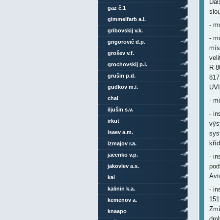
Dal
gaz č.1
slo
gimmelfarb a.l.
- m
gribovskij v.k.
- m
grigorovič d.p.
mís
grošev v.f.
vel
grochovskij p.i.
R-8
grušin p.d.
817
UVI
gudkov m.i.
chai
- m
iljušin s.v.
- i
irkut
výs
isaev a.m.
sys
kří
izmajov r.a.
jacenko v.p.
- i
pod
jakovlev a.s.
Avt
kai
kalinin k.a.
- i
151
kemenov a.
Zmí
knaapo
dro