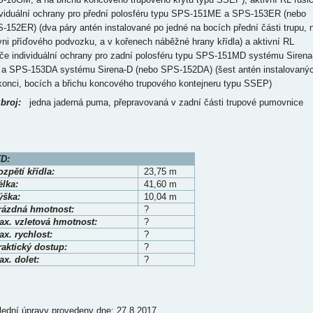
ividuální ochrany pro přední polosféru typu SPS-151ME a SPS-153ER (nebo
-152ER) (dva páry antén instalované po jedné na bocích přední části trupu, 
vni příďového podvozku, a v kořenech náběžné hrany křídla) a aktivní RL
iče individuální ochrany pro zadní polosféru typu SPS-151MD systému Sirena
a SPS-153DA systému Sirena-D (nebo SPS-152DA) (šest antén instalovaný
konci, bocích a břichu koncového trupového kontejneru typu SSEP)
broj:
jedna jaderná puma, přepravovaná v zadní části trupové pumovnice
D:
zpětí křídla:
23,75 m
élka
:
41,60 m
ýška:
10,04 m
rázdná hmotnost:
?
ax. vzletová hmotnost:
?
x. rychlost:
?
raktický dostup:
?
ax. dolet
:
?
lední úpravy provedeny dne: 27.8.2017