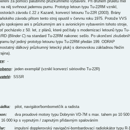
ěření za pomoci palubního průzkumného vybavení. Při druhém průletu měl
 na něj svrhnout jadernou pumu. Prototyp letoun typu Tu-22RM vznikl,
rostorách závodu č.22 z Kazaně, konverzí letounu Tu-22R (2003). Brány
aňského závodu přitom tento stroj opustil v červnu roku 1975. Protože VVS
ylo spokojeno ani s průzkumným ani s avionickým vybavením tohoto stroje,
oť pocházelo z 50. let, z plánů, které počítaly s modernizací letounů typu Tu-
/RD (
Blinder C
) na standard Tu-22RM nakonec sešlo. Po ukončení zkušební
gramu byl jediný prototyp letounu typu Tu-22RM předán 199. ODRAP
mostatný dálkový průzkumný letecký pluk) s domovskou základnou Nežin
ajina).
ze
:
-
obeno
:
jeden exemplář (vznikl konverzí sériového Tu-22R)
vatelé
:
SSSR
ádka:
pilot, navigátor/bombometčík a radista
on:
dva proudové motory typu Dobrynin VD-7M s max. tahem po 10 500
/ 16 000 kp s vypnutým / zapnutým přídavným spalováním
ar:
impulsní dopplerovský navigační-bombardovací radiolokátor typu R-