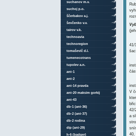
suchanov m.v.
Rub
suchoj p.o.
vyh
ščerbakov a.j.
roz
ševčenko v.v.
Vyb
tairov v.k.
(je
technoavia
technoregion
41/
šac
tomaševič d.l.
tumenecotrans
- d
tupolev a.n.
ins
čás
ant-1
ant-2
- s
ins
ant-14 pravda
V č
ant-20 maksim gorkij
kte
ant-43
bři
db-1 (ant-36)
42/
db-2 (ant-37)
a s
db-2 rodina
str
dip (ant-29)
sní
40,
h-6 (badger)