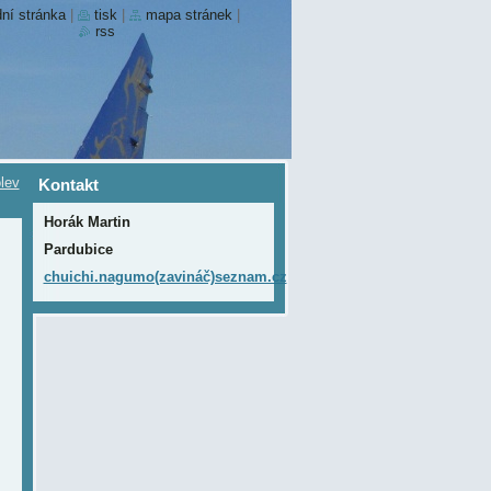
ní stránka
|
tisk
|
mapa stránek
|
rss
lev
Kontakt
Horák Martin
Pardubice
chuichi.nagumo(zavináč)seznam.cz