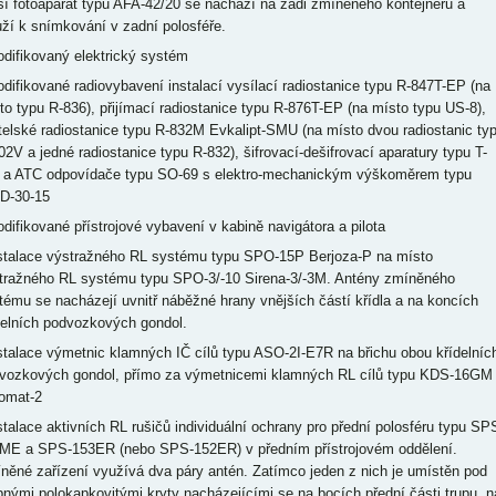
ší fotoaparát typu AFA-42/20 se nachází na zádi zmíněného kontejneru a
uží k snímkování v zadní polosféře.
odifikovaný elektrický systém
odifikované radiovybavení instalací vysílací radiostanice typu R-847T-EP (na
to typu R-836), přijímací radiostanice typu R-876T-EP (na místo typu US-8),
itelské radiostanice typu R-832M Evkalipt-SMU (na místo dvou radiostanic ty
02V a jedné radiostanice typu R-832), šifrovací-dešifrovací aparatury typu T-
 a ATC odpovídače typu SO-69 s elektro-mechanickým výškoměrem typu
D-30-15
odifikované přístrojové vybavení v kabině navigátora a pilota
nstalace výstražného RL systému typu SPO-15P Berjoza-P na místo
tražného RL systému typu SPO-3/-10 Sirena-3/-3M. Antény zmíněného
tému se nacházejí uvnitř náběžné hrany vnějších částí křídla a na koncích
delních podvozkových gondol.
nstalace výmetnic klamných IČ cílů typu ASO-2I-E7R na břichu obou křídelníc
vozkových gondol, přímo za výmetnicemi klamných RL cílů typu KDS-16GM
omat-2
nstalace aktivních RL rušičů individuální ochrany pro přední polosféru typu SP
ME a SPS-153ER (nebo SPS-152ER) v předním přístrojovém oddělení.
něné zařízení využívá dva páry antén. Zatímco jeden z nich je umístěn pod
bnými polokapkovitými kryty nacházejícími se na bocích přední části trupu, n