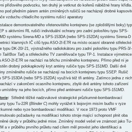
vni příďového podvozku, ten druhý je vetknut do kořenů náběžné hrany křídla.
mo pod předním párem antén zmíněných rušičů se nacházejí drobné kapsovit
ače vzduchu chladícího systému rušící aparatury
nstalace demontovatelného vřetenovitého kontejneru (se zploštělými boky) ty
P s aktivními RL rušiči individuální ochrany pro zadní polosféru typu SPS-
MD systému Sirena-MD a SPS-153DA (nebo SPS-152DA) systému Sirena-D 
etnicí klamných IČ cílů typu ASO-2I-E7R na místo ocasní obranné střelecké
e typu DK-20/-21, výstražného radiolokátoru pro zadní polosféru typu PRS-3/
 Tail/Box Tail
) a střeleckého TV zaměřovače typu TP-1. Instalace výmetnice
u ASO-2I-E7R se nachází na břichu zmíněného kontejneru. Přímo před ní je
stěn drobný polokapkovitý kryt antény rušiče typu SPS-151MD. Další dvě
ény zmíněného rušiče se nacházejí na bocích kontejneru typu SSEP. Rušič
u SPS-153DA (nebo SPS-152DA) využívá též tři antény. Zatímco jedna z nic
nachází v zakončení ocasního kontejneru, zbylé dvě antény tohoto zařízení
u umístěny na jeho bocích, přímo před anténami rušiče typu SPS-151MD.
torie
:
Středně těžké nadzvukové strategické průzkumné-bombardovací
ouny typu Tu-22R (
Blinder C
) mohly vyrážet k bojovým misím buďto v ryze
zkumné nebo ryze bombardovací modifikaci. V roce 1973 proto VMF
rmulovalo požadavky na modifikaci tohoto stroje mající schopnost plnit oba
něné úkoly v průběhu jedné mise. Zmíněný model vešel ve známost jako Tu-
M a v průběhu prvního průletu nad cílem měl provést jeho identifikaci a