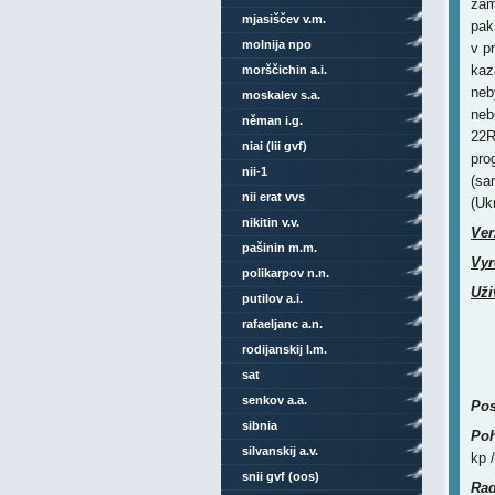
zam
mjasiščev v.m.
pak
molnija npo
v p
kaz
morščichin a.i.
neb
moskalev s.a.
neb
něman i.g.
22R
niai (lii gvf)
pro
nii-1
(sa
nii erat vvs
(Ukr
nikitin v.v.
Ver
pašinin m.m.
Vyr
polikarpov n.n.
Uži
putilov a.i.
rafaeljanc a.n.
rodijanskij l.m.
sat
senkov a.a.
Pos
sibnia
Poh
silvanskij a.v.
kp 
snii gvf (oos)
Rad