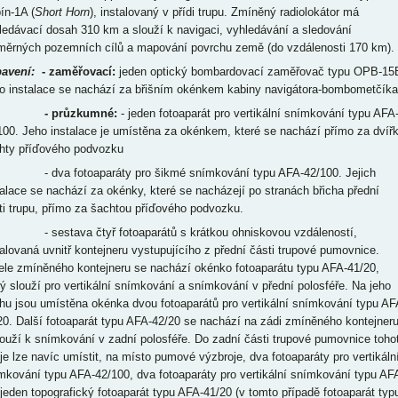
ín-1A (
Short Horn
), instalovaný v přídi trupu. Zmíněný radiolokátor má
ledávací dosah 310 km a slouží k navigaci, vyhledávání a sledování
měrných pozemních cílů a mapování povrchu země (do vzdálenosti 170 km).
avení:
- zaměřovací:
jeden optický bombardovací zaměřovač typu OPB-15
ho instalace se nachází za břišním okénkem kabiny navigátora-bombometčíka
- průzkumné:
- jeden fotoaparát pro vertikální snímkování typu AFA
100. Jeho instalace je umístěna za okénkem, které se nachází přímo za dvíř
hty příďového podvozku
va fotoaparáty pro šikmé snímkování typu AFA-42/100. Jejich
talace se nachází za okénky, které se nacházejí po stranách břicha přední
ti trupu, přímo za šachtou příďového podvozku.
estava čtyř fotoaparátů s krátkou ohniskovou vzdáleností,
talovaná uvnitř kontejneru vystupujícího z přední části trupové pumovnice.
ele zmíněného kontejneru se nachází okénko fotoaparátu typu AFA-41/20,
rý slouží pro vertikální snímkování a snímkování v přední polosféře. Na jeho
chu jsou umístěna okénka dvou fotoaparátů pro vertikální snímkování typu AF
20. Další fotoaparát typu AFA-42/20 se nachází na zádi zmíněného kontejner
louží k snímkování v zadní polosféře. Do zadní části trupové pumovnice toho
oje lze navíc umístit, na místo pumové výzbroje, dva fotoaparáty pro vertikáln
mkování typu AFA-42/100, dva fotoaparáty pro vertikální snímkování typu AF
 jeden topografický fotoaparát typu AFA-41/20 (v tomto případě fotoaparát typ