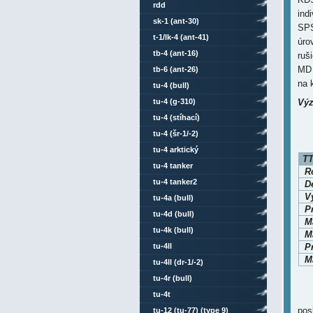
rdd
ind
sk-1 (ant-30)
SPS
t-1/lk-4 (ant-41)
úro
tb-4 (ant-16)
ruš
MD 
tb-6 (ant-26)
na 
tu-4 (bull)
tu-4 (g-310)
Výz
tu-4 (stíhací)
tu-4 (šr-1/-2)
tu-4 arktický
TT
tu-4 tanker
Ro
tu-4 tanker2
D
V
tu-4a (bull)
P
tu-4d (bull)
M
tu-4k (bull)
Ma
tu-4ll
P
M
tu-4ll (dr-1/-2)
tu-4r (bull)
tu-4t
pos
tu-12 (tu-77) (type 9)