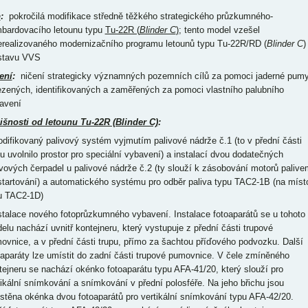
p
:
pokročilá modifikace středně těžkého strategického průzkumného-
bardovacího letounu typu
Tu-22R (
Blinder C
)
; tento model vzešel
erealizovaného modernizačního programu letounů typu Tu-22R/RD (
Blinder C
)
stavu VVS
ení
:
ničení strategicky významných pozemních cílů za pomoci jaderné pum
ezených, identifikovaných a zaměřených za pomoci vlastního palubního
avení
išnosti od letounu Tu-22R (Blinder C)
:
odifikovaný palivový systém vyjmutím palivové nádrže č.1 (to v přední části
pu uvolnilo prostor pro speciální vybavení) a instalací dvou dodatečných
ivových čerpadel u palivové nádrže č.2 (ty slouží k zásobování motorů palive
 startování) a automatického systému pro odběr paliva typu TAC2-1B (na míst
u TAC2-1D)
nstalace nového fotoprůzkumného vybavení. Instalace fotoaparátů se u tohoto
elu nachází uvnitř kontejneru, který vystupuje z přední části trupové
ovnice, a v přední části trupu, přímo za šachtou příďového podvozku. Další
oaparáty lze umístit do zadní části trupové pumovnice. V čele zmíněného
tejneru se nachází okénko fotoaparátu typu AFA-41/20, který slouží pro
tikální snímkování a snímkování v přední polosféře. Na jeho břichu jsou
stěna okénka dvou fotoaparátů pro vertikální snímkování typu AFA-42/20.