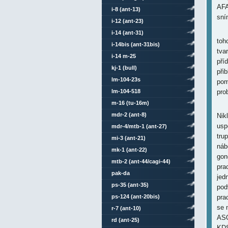
AFA
i-8 (ant-13)
sní
i-12 (ant-23)
- s
i-14 (ant-31)
toh
i-14bis (ant-31bis)
tva
i-14 m-25
pří
kj-1 (bull)
při
lm-104-23s
pom
lm-104-518
pro
m-16 (tu-16m)
-
mdr-2 (ant-8)
Nikl
usp
mdr-4/mtb-1 (ant-27)
tru
mi-3 (ant-21)
náb
mk-1 (ant-22)
gon
mtb-2 (ant-44/cagi-44)
pra
pak-da
jed
ps-35 (ant-35)
pod
ps-124 (ant-20bis)
pra
se 
r-7 (ant-10)
ASO
rd (ant-25)
KDS