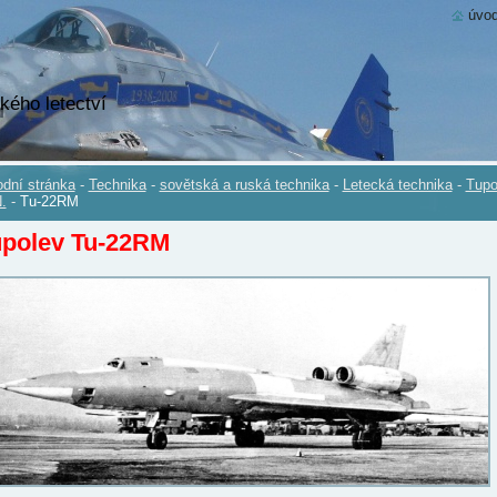
úvod
kého letectví
dní stránka
-
Technika
-
sovětská a ruská technika
-
Letecká technika
-
Tupo
.
-
Tu-22RM
polev Tu
-22
RM