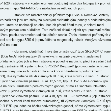
-41/20 instalovaný v kontejneru není používán) nebo dva fotoaparáty pro noč
mkování typu NAFA-MK-75 s nákladem osvětlovacích pum.
tanice pro radiotechnický průzkum typu SRS-6 Romb-4A. Antény
oto zařízení jsou umístěny za plochými dielektrickými panely s obdélníkovým
rem, které se nacházejí na obou bocích přední části trupu, v oblasti mezi
ďovým podvozkem a křídlem. Toto zařízení dokáže zjistit typ, pracovní režim 
bližnou polohu pozemních radiolokačních stanic. Zápis informací pořízených z
oci stanice typu SRS-6 je prováděn na magnetický pásek. Analýza záznamu
bíhá na zemi.
 obranné:
identifikační systém „vlastní-cizí“ typu SRZO-2M Chrom-
 (
Odd Rods
) (dvě sestavy tří nevelkých nestejně vysokých tandemově
ořádaných tyčových antén instalované po jedné na břichu přední a zadní část
pu), výstražný RL systému typu SPO-15P Berjoza-P (po dvou anténách uvnitř
ěžné hrany vnějších částí křídla a na koncích křídelních podvozkových
dol), dvě výmetnice 416-ti klamných RL cílů, které slouží k rušení RL stanic
cujících ve vlnovém pásmu 0,6 až 12,5 cm, typu KDS-16GM Avtomat-2 (po
né na břichu křídelních podvozkových gondol, přímo za šachtami hlavního
vozku), jedna výmetnice klamných RL cílů, které slouží k rušení RL stanic
cujících ve vlnovém pásmu 0,8 až 4 m, typu APP-22 Avtomat-3 (její instalace
nachází v zadní části trupové pumovnice), tři výmetnice klamných IČ cílů typ
-2I-E7R (po jedné na břichu podvozkových gondol, přímo výmetnicemi typu
-16GM, a na břichu koncového trupového krytu typu SSEP), aktivní RL ruši