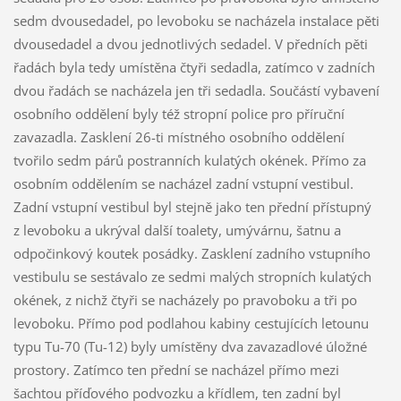
sedm dvousedadel, po levoboku se nacházela instalace pěti
dvousedadel a dvou jednotlivých sedadel. V předních pěti
řadách byla tedy umístěna čtyři sedadla, zatímco v zadních
dvou řadách se nacházela jen tři sedadla. Součástí vybavení
osobního oddělení byly též stropní police pro příruční
zavazadla. Zasklení 26-ti místného osobního oddělení
tvořilo sedm párů postranních kulatých okének. Přímo za
osobním oddělením se nacházel zadní vstupní vestibul.
Zadní vstupní vestibul byl stejně jako ten přední přístupný
z levoboku a ukrýval další toalety, umývárnu, šatnu a
odpočinkový koutek posádky. Zasklení zadního vstupního
vestibulu se sestávalo ze sedmi malých stropních kulatých
okének, z nichž čtyři se nacházely po pravoboku a tři po
levoboku. Přímo pod podlahou kabiny cestujících letounu
typu Tu-70 (Tu-12) byly umístěny dva zavazadlové úložné
prostory. Zatímco ten přední se nacházel přímo mezi
šachtou příďového podvozku a křídlem, ten zadní byl