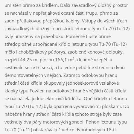
umístěn přímo za křídlem. Další zavazadlový úložný prostor
se nacházel v nepřetlakové ocasní části trupu, přímo za
zadní přetlakovou přepážkou kabiny. Vstupy do všech třech
zavazadlových úložných prostorů letounu typu Tu-70 (Tu-12)
byly umístěny na pravoboku. Poměrně tlusté přímé
středoplošně uspořádané křídlo letounu typu Tu-70 (Tu-12)
mělo lichoběžníkový půdorys, zaoblené koncové oblouky,
2
rozpětí 44,25 m, plochu 166,1 m
a kladné vzepětí a
sestávalo se ze tří sekcí, a to jedné pětidílné střední a dvou
demontovatelných vnějších. Zatímco odtokovou hranu
střední části křídla okupovaly jednosektorové vztlakové
klapky typu Fowler, na odtokové hraně vnějších částí křídla
se nacházela jednosektorová křidélka. Obě křidélka letounu
typu Tu-70 (Tu-12) byla opatřena vyvařovacími ploškami. Do
náběžné hrany střední části křídla tohoto stroje byly zase
vetknuty dva páry motorových gondol. Pohon letounu typu
Tu-70 (Tu-12) obstarávala čtveřice dvouřadových 18-ti