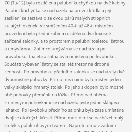
70 (Tu-12) byla rozdělena palubní kuchyňkou na dvě kabiny.
Palubní kuchyňka se nacházela na úrovni křídla a její
zasklení se sestávalo ze dvou párů malých stropních
kulatých okének. Ve smíšeném 40-ti až 48-ti místném
provedení byla přední kabina rozdělena dva luxusně
zařízené salonky, a to prostorem s palubní toaletou, šatnou
a umývárnou. Zatímco umývárna se nacházela po
pravoboku, toaleta a šatna byla umístěna po levoboku.
Součástí vybavení šatny se stal též trezor na drobné
cennosti. Po pravoboku předního salonku se nacházely dvě
dvoumístné pohovky. Přímo mezi nimi byl umístěn jeden
velký sklápěcí hranatý stolek. Po jeho sklopení bylo možné
obě pohovky přeměnit na lůžka. Přímo nad oběma
zmíněnými pohovkami se nacházelo ještě jedno sklápěcí
lehátko. Po levoboku předního salonku byla zase umístěna
dvojice otočných křesel. Přímo mezi nimi se nacházel malý
stolek s polokruhovým tvarem. Naproti tomu v zadním