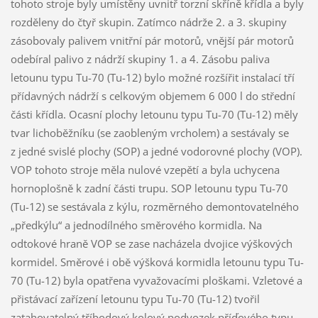
tohoto stroje byly umístěny uvnitř torzní skříně křídla a byly
rozděleny do čtyř skupin. Zatímco nádrže 2. a 3. skupiny
zásobovaly palivem vnitřní pár motorů, vnější pár motorů
odebíral palivo z nádrží skupiny 1. a 4. Zásobu paliva
letounu typu Tu-70 (Tu-12) bylo možné rozšířit instalací tří
přídavných nádrží s celkovým objemem 6 000 l do střední
části křídla. Ocasní plochy letounu typu Tu-70 (Tu-12) měly
tvar lichoběžníku (se zaobleným vrcholem) a sestávaly se
z jedné svislé plochy (SOP) a jedné vodorovné plochy (VOP).
VOP tohoto stroje měla nulové vzepětí a byla uchycena
hornoplošně k zadní části trupu. SOP letounu typu Tu-70
(Tu-12) se sestávala z kýlu, rozměrného demontovatelného
„předkýlu“ a jednodílného směrového kormidla. Na
odtokové hraně VOP se zase nacházela dvojice výškových
kormidel. Směrové i obě výšková kormidla letounu typu Tu-
70 (Tu-12) byla opatřena vyvažovacími ploškami. Vzletové a
přistávací zařízení letounu typu Tu-70 (Tu-12) tvořil
zatahovatelný tříbodový kolový podvozek příďového typu.