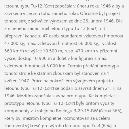
letounu typu Tu-12 (
Cart
) započala v únoru roku 1946 a byla
završena v červnu toho samého roku. Oficiálně byl projekt
tohoto stroje schválen výnosem ze dne 26. února 1946. Dle
zmíněného zadání měl letoun typu Tu-12 (
Cart
) mít
přepravní kapacitu 47 osob, standardní vzletovou hmotnost
47 000 kg, max. vzletovou hmotnost 56 000 kg, rychlost
560 km/h ve výšce 10 500 m, resp. 470 km/h v přízemní
výšce, dostup 10 900 m a dolet v konfiguraci s max.
vzletovou hmotností 5 000 km. Termín předání prototypu
tohoto stroje ke státním zkouškám byl stanoven na 1.
květen 1947. Práce na pokročilém vývojovém projektu
letounu typu Tu-12 (
Cart
) se podařilo završit dnem 21. října
1946. Mezitím započala stavba prototypu. Ke kompletaci
prototypu letounu typu Tu-12 (
Cart
) byly přitom využity
komponenty z trofejního Boeingu B-29-15-BW (černá 365),
který byl mezitím kompletně rozmontován za účelem
zhotovení výkresů pro výrobu letounu typu Tu-4 (
Bull
), a