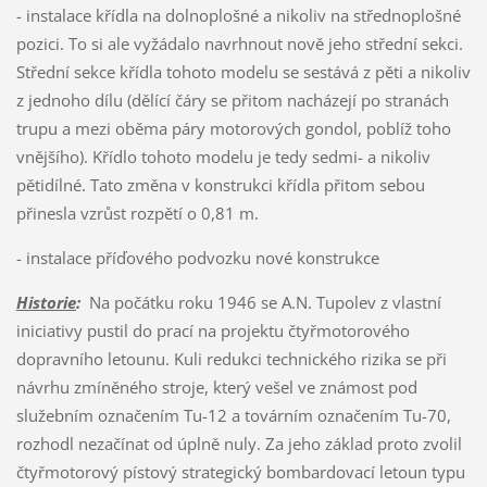
- instalace křídla na dolnoplošné a nikoliv na střednoplošné
pozici. To si ale vyžádalo navrhnout nově jeho střední sekci.
Střední sekce křídla tohoto modelu se sestává z pěti a nikoliv
z jednoho dílu (dělící čáry se přitom nacházejí po stranách
trupu a mezi oběma páry motorových gondol, poblíž toho
vnějšího). Křídlo tohoto modelu je tedy sedmi- a nikoliv
pětidílné. Tato změna v konstrukci křídla přitom sebou
přinesla vzrůst rozpětí o 0,81 m.
- instalace příďového podvozku nové konstrukce
Historie
:
Na počátku roku 1946 se A.N. Tupolev z vlastní
iniciativy pustil do prací na projektu čtyřmotorového
dopravního letounu. Kuli redukci technického rizika se při
návrhu zmíněného stroje, který vešel ve známost pod
služebním označením Tu-12 a továrním označením Tu-70,
rozhodl nezačínat od úplně nuly. Za jeho základ proto zvolil
čtyřmotorový pístový strategický bombardovací letoun typu