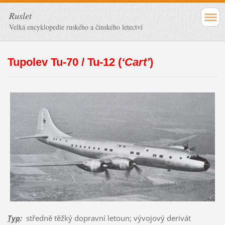
Ruslet
Velká encyklopedie ruského a čínského letectví
Tupolev Tu-70 / Tu-12 (
‘Cart’
)
Typ
:
středně těžký dopravní letoun; vývojový derivát