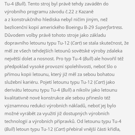
Tu-4 (
Bull
). Tento stroj byl právě tehdy zaváděn do
výrobního programu závodu č.22 z Kazaně
a z konstrukčního hlediska nebyl ničím jiným, než
bezlicenční kopií amerického Boeingu B-29
Superfortress
.
Důvodem volby právě tohoto stroje jako základu
dopravního letounu typu Tu-12 (
Cart
) se stala skutečnost, že
měl ze všech tehdejších letounů sovětské výroby zdaleka
největší dolet a nosnost. Pro typ Tu-4 (
Bull
) ale hovořil též
předpoklad vysoké provozní spolehlivosti, neboť šlo o
přímou kopii letounu, který již měl za sebou bohatou
služební kariéru. Pojetí letounu typu Tu-12 (
Cart
) jako
derivátu letounu typu Tu-4 (
Bull
) a nikoliv jako letounu
kvalitativně nové konstrukce ale sebou přineslo též
významnou redukci výrobních nákladů, neboť jej bylo
možné vyrábět za využití již dostupných výrobních
technologií a výrobních přípravků. Od letounu typu Tu-4
(
Bull
) letoun typu Tu-12 (
Cart
) přebíral vnější části křídla,