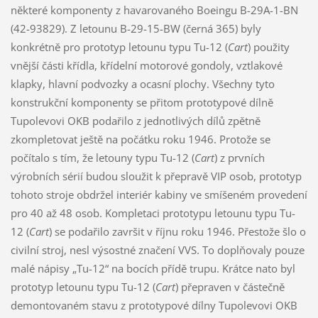
některé komponenty z havarovaného Boeingu B-29A-1-BN
(42-93829). Z letounu B-29-15-BW (černá 365) byly
konkrétně pro prototyp letounu typu Tu-12 (
Cart
) použity
vnější části křídla, křídelní motorové gondoly, vztlakové
klapky, hlavní podvozky a ocasní plochy. Všechny tyto
konstrukční komponenty se přitom prototypové dílně
Tupolevovi OKB podařilo z jednotlivých dílů zpětně
zkompletovat ještě na počátku roku 1946. Protože se
počítalo s tím, že letouny typu Tu-12 (
Cart
) z prvních
výrobních sérií budou sloužit k přepravě VIP osob, prototyp
tohoto stroje obdržel interiér kabiny ve smíšeném provedení
pro 40 až 48 osob. Kompletaci prototypu letounu typu Tu-
12 (
Cart
) se podařilo završit v říjnu roku 1946. Přestože šlo o
civilní stroj, nesl výsostné značení VVS. To doplňovaly pouze
malé nápisy „Tu-12“ na bocích přídě trupu. Krátce nato byl
prototyp letounu typu Tu-12 (
Cart
) přepraven v částečně
demontovaném stavu z prototypové dílny Tupolevovi OKB