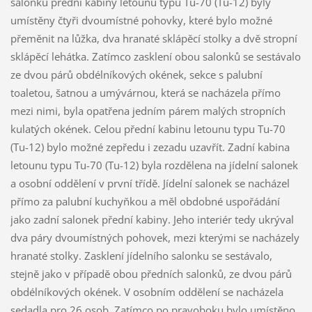
salonku přední kabiny letounu typu Tu-70 (Tu-12) byly
umístěny čtyři dvoumístné pohovky, které bylo možné
přeměnit na lůžka, dva hranaté sklápěcí stolky a dvě stropní
sklápěcí lehátka. Zatímco zasklení obou salonků se sestávalo
ze dvou párů obdélníkových okének, sekce s palubní
toaletou, šatnou a umývárnou, která se nacházela přímo
mezi nimi, byla opatřena jedním párem malých stropních
kulatých okének. Celou přední kabinu letounu typu Tu-70
(Tu-12) bylo možné zepředu i zezadu uzavřít. Zadní kabina
letounu typu Tu-70 (Tu-12) byla rozdělena na jídelní salonek
a osobní oddělení v první třídě. Jídelní salonek se nacházel
přímo za palubní kuchyňkou a měl obdobné uspořádání
jako zadní salonek přední kabiny. Jeho interiér tedy ukrýval
dva páry dvoumístných pohovek, mezi kterými se nacházely
hranaté stolky. Zasklení jídelního salonku se sestávalo,
stejně jako v případě obou předních salonků, ze dvou párů
obdélníkových okének. V osobním oddělení se nacházela
sedadla pro 26 osob. Zatímco po pravoboku bylo umístěno