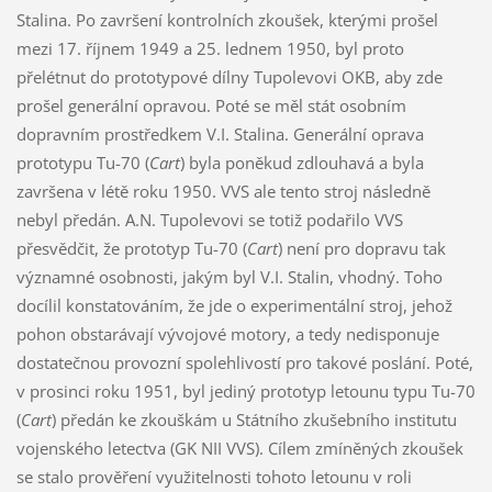
Stalina. Po završení kontrolních zkoušek, kterými prošel
mezi 17. říjnem 1949 a 25. lednem 1950, byl proto
přelétnut do prototypové dílny Tupolevovi OKB, aby zde
prošel generální opravou. Poté se měl stát osobním
dopravním prostředkem V.I. Stalina. Generální oprava
prototypu Tu-70 (
Cart
) byla poněkud zdlouhavá a byla
završena v létě roku 1950. VVS ale tento stroj následně
nebyl předán. A.N. Tupolevovi se totiž podařilo VVS
přesvědčit, že prototyp Tu-70 (
Cart
) není pro dopravu tak
významné osobnosti, jakým byl V.I. Stalin, vhodný. Toho
docílil konstatováním, že jde o experimentální stroj, jehož
pohon obstarávají vývojové motory, a tedy nedisponuje
dostatečnou provozní spolehlivostí pro takové poslání. Poté,
v prosinci roku 1951, byl jediný prototyp letounu typu Tu-70
(
Cart
) předán ke zkouškám u Státního zkušebního institutu
vojenského letectva (GK NII VVS). Cílem zmíněných zkoušek
se stalo prověření využitelnosti tohoto letounu v roli