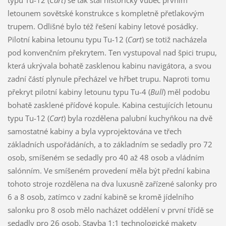
typu Tu-12 (
Cart
) se tak stal historicky vůbec prvním
letounem sovětské konstrukce s kompletně přetlakovým
trupem. Odlišné bylo též řešení kabiny letové posádky.
Pilotní kabina letounu typu Tu-12 (
Cart
) se totiž nacházela
pod konvenčním překrytem. Ten vystupoval nad špici trupu,
která ukrývala bohatě zasklenou kabinu navigátora, a svou
zadní částí plynule přecházel ve hřbet trupu. Naproti tomu
překryt pilotní kabiny letounu typu Tu-4 (
Bull
) měl podobu
bohatě zasklené příďové kopule. Kabina cestujících letounu
typu Tu-12 (
Cart
) byla rozdělena palubní kuchyňkou na dvě
samostatné kabiny a byla vyprojektována ve třech
základních uspořádáních, a to základním se sedadly pro 72
osob, smíšeném se sedadly pro 40 až 48 osob a vládním
salónním. Ve smíšeném provedení měla být přední kabina
tohoto stroje rozdělena na dva luxusně zařízené salonky pro
6 a 8 osob, zatímco v zadní kabině se kromě jídelního
salonku pro 8 osob mělo nacházet oddělení v první třídě se
sedadly pro 26 osob. Stavba 1:1 technologické makety