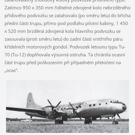
Zatímco 950 x 350 mm řiditelné zdvojené kolo nebrzděného
příďového podvozku se zatahovalo (po směru letu) do břicha
přední části trupu, přímo pod podlahu pilotní kabiny, 1 450
x 520 mm brzděná zdvojená kola hlavního podvozku se
zasouvala (proti směru letu) do zadní části vnitřního páru
křídelních motorových gondol. Podvozek letounu typu Tu-
70 (Tu-12) doplňovala výsuvná ostruha. Ta chránila ocasní
část trupu před poškozením při případném přetočení na
„ocas“.