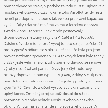
bombardovacího stroje, v podobě závodu č.18 z Kujbyševa a
moskevského závodu č.23. Kromě toho Aeroflot tehdy ještě
neměl pro dopravní letoun s tak velkou přepravní kapacitou
využití. Díky relativně malému zájmu o leteckou dopravu
zkrátka k obsluze všech linek tehdy postačovaly
dvoumotorové letouny řady Li-2P (
Cab
) a Il-12 (
Coach
).
Dalším důvodem toho, proč vývoj tohoto stroje nepřekročil
prototypové stádium, se stala skutečnost, že byla pro jeho
provoz nezbytná zpevněná VPD. A takových letišť bylo tehdy
v SSSR ještě velmi málo. Z toho samého důvodu se sériové
výroby nedočkal ani paralelně vyvíjený čtyřmotorový
pístový dopravní letoun typu Il-18 (
Clam
) z dílny S.V. Iljušina,
první letoun s tímto označením. Pro jediný prototyp letounu
typu Tu-70 (
Cart
) ale zrušení výroby zdaleka neznamenalo
úplný konec. Zmíněný stroj se totiž dostal do středu
pozornosti vrchního velitele Moskevského vojenského
okruhu V.I. Stalina, syna tehdejšího sovětského vůdce J.V.