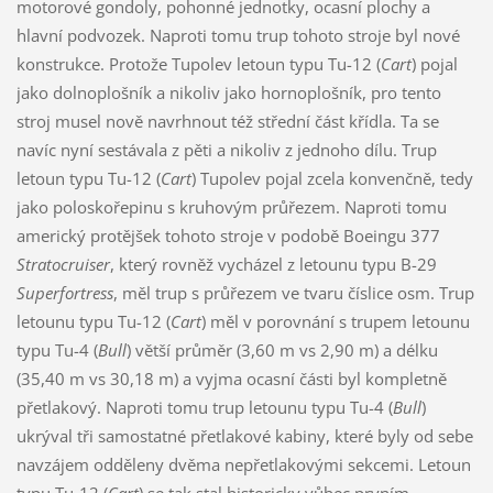
motorové gondoly, pohonné jednotky, ocasní plochy a
hlavní podvozek. Naproti tomu trup tohoto stroje byl nové
konstrukce. Protože Tupolev letoun typu Tu-12 (
Cart
) pojal
jako dolnoplošník a nikoliv jako hornoplošník, pro tento
stroj musel nově navrhnout též střední část křídla. Ta se
navíc nyní sestávala z pěti a nikoliv z jednoho dílu. Trup
letoun typu Tu-12 (
Cart
) Tupolev pojal zcela konvenčně, tedy
jako poloskořepinu s kruhovým průřezem. Naproti tomu
americký protějšek tohoto stroje v podobě Boeingu 377
Stratocruiser
, který rovněž vycházel z letounu typu B-29
Superfortress
, měl trup s průřezem ve tvaru číslice osm. Trup
letounu typu Tu-12 (
Cart
) měl v porovnání s trupem letounu
typu Tu-4 (
Bull
) větší průměr (3,60 m vs 2,90 m) a délku
(35,40 m vs 30,18 m) a vyjma ocasní části byl kompletně
přetlakový. Naproti tomu trup letounu typu Tu-4 (
Bull
)
ukrýval tři samostatné přetlakové kabiny, které byly od sebe
navzájem odděleny dvěma nepřetlakovými sekcemi. Letoun