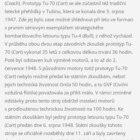
(
Coach
). Prototyp Tu-70 (
Cart
) se ale zúčastnil též tradiční
letecké přehlídky v Tušinu, která se konala dne 3. srpna
1947. Zde jej bylo zase možné shlédnout při letu ve formaci
s prvním sériovým exemplářem strategického
bombardovacího letounu typu Tu-4 (
Bull
), z něhož vycházel.
V průběhu obou dvou etap závodních zkoušek prototyp Tu-
70 (
Cart
) vykonal 35 letů s celkovou délkou trvání 36 hodin.
Poté byl odstaven kuli výměně motorů, a to až do 2.
července 1948. S původními motory totiž prototyp Tu-70
(
Cart
) nebylo možné předat ke státním zkouškám, neboť
jejich technická životnost činila 50 hodin, a to GVF (Civilní
vzdušná flotila) považovala za příliš málo. V rámci zmíněné
odstávky proto tento stroj obdržel instalaci motorů
s prodlouženou technickou životností na 100 hodin. Ke
státním zkouškám byl jediný prototyp letounu typu Tu-70
(
Cart
) předán dne 6. srpna 1948. Státní zkoušky tohoto
stroje se oficiálně rozeběhly dne 11. září a byly završeny