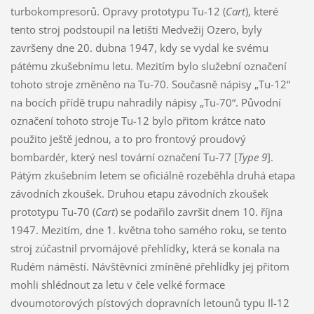
turbokompresorů. Opravy prototypu Tu-12 (
Cart
), které
tento stroj podstoupil na letišti Medvežij Ozero, byly
završeny dne 20. dubna 1947, kdy se vydal ke svému
pátému zkušebnímu letu. Mezitím bylo služební označení
tohoto stroje změněno na Tu-70. Současně nápisy „Tu-12“
na bocích přídě trupu nahradily nápisy „Tu-70“. Původní
označení tohoto stroje Tu-12 bylo přitom krátce nato
použito ještě jednou, a to pro frontový proudový
bombardér, který nesl tovární označení Tu-77 [
Type 9
].
Pátým zkušebním letem se oficiálně rozeběhla druhá etapa
závodních zkoušek. Druhou etapu závodních zkoušek
prototypu Tu-70 (
Cart
) se podařilo završit dnem 10. října
1947. Mezitím, dne 1. května toho samého roku, se tento
stroj zúčastnil prvomájové přehlídky, která se konala na
Rudém náměstí. Návštěvníci zmíněné přehlídky jej přitom
mohli shlédnout za letu v čele velké formace
dvoumotorových pístových dopravních letounů typu Il-12