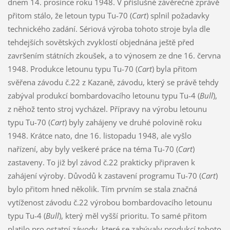
dnem 14. prosince roku 1948. V příslušné závěrečné zprávě
přitom stálo, že letoun typu Tu-70 (
Cart
) splnil požadavky
technického zadání. Sériová výroba tohoto stroje byla dle
tehdejších sovětských zvyklostí objednána ještě před
završením státních zkoušek, a to výnosem ze dne 16. června
1948. Produkce letounu typu Tu-70 (
Cart
) byla přitom
svěřena závodu č.22 z Kazaně, závodu, který se právě tehdy
zabýval produkcí bombardovacího letounu typu Tu-4 (
Bull
),
z něhož tento stroj vycházel. Přípravy na výrobu letounu
typu Tu-70 (
Cart
) byly zahájeny ve druhé polovině roku
1948. Krátce nato, dne 16. listopadu 1948, ale vyšlo
nařízení, aby byly veškeré práce na téma Tu-70 (
Cart
)
zastaveny. To již byl závod č.22 prakticky připraven k
zahájení výroby. Důvodů k zastavení programu Tu-70 (
Cart
)
bylo přitom hned několik. Tím prvním se stala značná
vytíženost závodu č.22 výrobou bombardovacího letounu
typu Tu-4 (
Bull
), který měl vyšší prioritu. To samé přitom
platilo pro ostatní závody, které se zabývaly produkcí tohoto