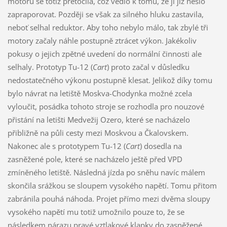
motoru se totiž přetočila, což vedlo k tomu, že ji již nešlo
zapraporovat. Později se však za silného hluku zastavila,
neboť selhal reduktor. Aby toho nebylo málo, tak zbylé tři
motory začaly náhle postupně ztrácet výkon. Jakékoliv
pokusy o jejich zpětné uvedení do normální činnosti ale
selhaly. Prototyp Tu-12 (
Cart
) proto začal v důsledku
nedostatečného výkonu postupně klesat. Jelikož díky tomu
bylo návrat na letiště Moskva-Chodynka možné zcela
vyloučit, posádka tohoto stroje se rozhodla pro nouzové
přistání na letišti Medvežij Ozero, které se nacházelo
přibližně na půli cesty mezi Moskvou a Čkalovskem.
Nakonec ale s prototypem Tu-12 (
Cart
) dosedla na
zasněžené pole, které se nacházelo ještě před VPD
zmíněného letiště. Následná jízda po sněhu navíc málem
skončila srážkou se sloupem vysokého napětí. Tomu přitom
zabránila pouhá náhoda. Projet přímo mezi dvěma sloupy
vysokého napětí mu totiž umožnilo pouze to, že se
následkem nárazu pravé vztlakové klapky do zasněžené