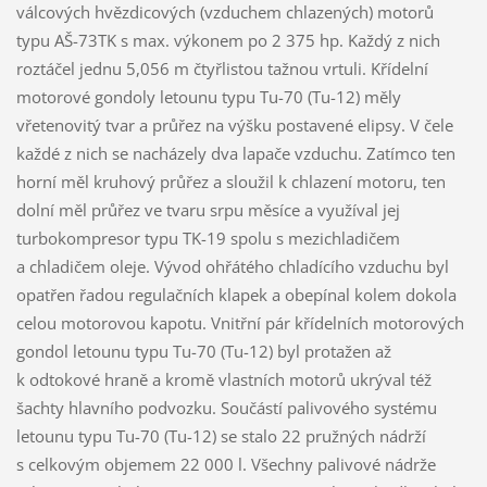
válcových hvězdicových (vzduchem chlazených) motorů
typu AŠ-73TK s max. výkonem po 2 375 hp. Každý z nich
roztáčel jednu 5,056 m čtyřlistou tažnou vrtuli. Křídelní
motorové gondoly letounu typu Tu-70 (Tu-12) měly
vřetenovitý tvar a průřez na výšku postavené elipsy. V čele
každé z nich se nacházely dva lapače vzduchu. Zatímco ten
horní měl kruhový průřez a sloužil k chlazení motoru, ten
dolní měl průřez ve tvaru srpu měsíce a využíval jej
turbokompresor typu TK-19 spolu s mezichladičem
a chladičem oleje. Vývod ohřátého chladícího vzduchu byl
opatřen řadou regulačních klapek a obepínal kolem dokola
celou motorovou kapotu. Vnitřní pár křídelních motorových
gondol letounu typu Tu-70 (Tu-12) byl protažen až
k odtokové hraně a kromě vlastních motorů ukrýval též
šachty hlavního podvozku. Součástí palivového systému
letounu typu Tu-70 (Tu-12) se stalo 22 pružných nádrží
s celkovým objemem 22 000 l. Všechny palivové nádrže