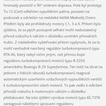
hromady pootočil o 90° směrem doprava. Poté byl prototyp
Tu-12 (
Cart
) odlehčen vypuštěním paliva, posazen na
podvozek a odvlečen na nedaleké letiště Medvežij Ozero.
Předtím byly ale prohlédnuty motory č.1, 3 a 4. Přitom bylo
zjištěno, že za jejich postupné selhání mohl nedostatečný
přívod vzduchu k válcům v důsledku uvolnění přívodních
trubic. Z následného vyšetřování přitom vyplynulo, že za to
mohl nevhodně navržený regulátor turbokompresorů typu
RTK-46, který nebyl ničím jiným, než přímou kopií
regulátoru turbokompresorů motorů typu R-3350
amerického Boeingu B-29
Superfortress
. Ten totiž na zkrat na
jednom z řídících obvodů turbokompresorů reagoval
automatickým uzavřením vzduchových vypouštěcích ventilů
k turbokompresorům všech motorů. To pak vedlo k odtržení
přívodů vzduchu k motorovým válcům v důsledku
přetlakování. Na toto zjištění výrobce motorů typu AŠ-73TK
zareagoval náležitými úpravami regulátoru