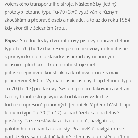
vojenského transportního stroje. Následně byl jediný
prototyp letounu typu Tu-70 (
Cart
) využíván k různým
zkouškám a přepravě osob a nákladu, a to až do roku 1954,
kdy skončil v železném šrotu.
Popis
:
Středně těžký čtyřmotorový pístový dopravní letoun
typu Tu-70 (Tu-12) byl řešen jako celokovový dolnoplošník
s přímým křídlem a klasicky uspořádanými přímými
ocasními plochami. Trup tohoto stroje měl
poloskořepinovou konstrukci a kruhový průřez s max.
průměrem 3,60 m. Vyjma ocasní části byl trup letounu typu
Tu-70 (Tu-12) přetlakový. Systém pro přetlakování a větrání
kabiny tohoto stroje využíval ochlazený vzduch z
turbokompresorů pohonných jednotek. V přední části trupu
letounu typu Tu-70 (Tu-12) se nacházela kabina letové
posádky. Ta se sestávala ze dvou pilotů, navigátora,
palubního mechanika a radisty. Pracoviště navigátora se
nacházelo v samostatné kabině, která byla umístěna přímo