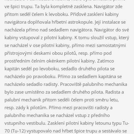
ve špici trupu. Ta byla kompletně zasklena. Navigátor zde
přitom seděl čelem k levoboku. Příďové zasklení kabiny
navigátora doplňovala hřbetní astrokopule. Její instalace se
nacházela přímo nad sedadlem navigátora. Navigátor do své
kabiny vstupoval z pilotní kabiny. K tomu sloužil vstup, který
se nacházel v ose pilotní kabiny, přímo mezi samostatnými
přístrojovými deskami obou pilotů, resp. přímo pod
prostředním čelním okénkem pilotní kabiny. Zatímco
kapitán seděl po levoboku, sedadlo druhého pilota se
nacházelo po pravoboku. Přímo za sedadlem kapitána se
nacházelo sedadlo radisty. Pracoviště palubního mechanika
bylo zase umístěno za sedadlem druhého pilota. Radista a
palubní mechanik přitom seděli čelem proti směru letu,
resp. zády k pilotům. Přímo mezi pracovišti radisty a
palubního mechanika se nacházel vstup z předního
vstupního vestibulu. Zasklení pilotní kabiny letounu typu Tu-
70 (Tu-12) vystupovalo nad hřbet špice trupu a sestávalo se