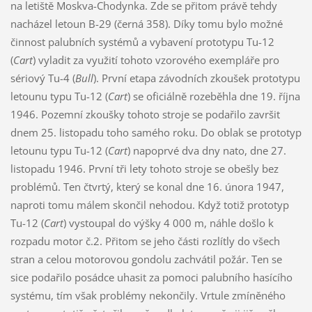
na letiště Moskva-Chodynka. Zde se přitom právě tehdy
nacházel letoun B-29 (černá 358). Díky tomu bylo možné
činnost palubních systémů a vybavení prototypu Tu-12
(
Cart
) vyladit za využití tohoto vzorového exempláře pro
sériový Tu-4 (
Bull
). První etapa závodních zkoušek prototypu
letounu typu Tu-12 (
Cart
) se oficiálně rozeběhla dne 19. října
1946. Pozemní zkoušky tohoto stroje se podařilo završit
dnem 25. listopadu toho samého roku. Do oblak se prototyp
letounu typu Tu-12 (
Cart
) napoprvé dva dny nato, dne 27.
listopadu 1946. První tři lety tohoto stroje se obešly bez
problémů. Ten čtvrtý, který se konal dne 16. února 1947,
naproti tomu málem skončil nehodou. Když totiž prototyp
Tu-12 (
Cart
) vystoupal do výšky 4 000 m, náhle došlo k
rozpadu motor č.2. Přitom se jeho části rozlítly do všech
stran a celou motorovou gondolu zachvátil požár. Ten se
sice podařilo posádce uhasit za pomoci palubního hasícího
systému, tím však problémy nekončily. Vrtule zmíněného