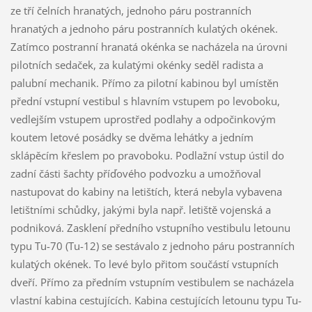
ze tří čelních hranatých, jednoho páru postranních
hranatých a jednoho páru postranních kulatých okének.
Zatímco postranní hranatá okénka se nacházela na úrovni
pilotních sedaček, za kulatými okénky seděl radista a
palubní mechanik. Přímo za pilotní kabinou byl umístěn
přední vstupní vestibul s hlavním vstupem po levoboku,
vedlejším vstupem uprostřed podlahy a odpočinkovým
koutem letové posádky se dvěma lehátky a jedním
sklápěcím křeslem po pravoboku. Podlažní vstup ústil do
zadní části šachty příďového podvozku a umožňoval
nastupovat do kabiny na letištích, která nebyla vybavena
letištními schůdky, jakými byla např. letiště vojenská a
podniková. Zasklení předního vstupního vestibulu letounu
typu Tu-70 (Tu-12) se sestávalo z jednoho páru postranních
kulatých okének. To levé bylo přitom součástí vstupních
dveří. Přímo za předním vstupním vestibulem se nacházela
vlastní kabina cestujících. Kabina cestujících letounu typu Tu-