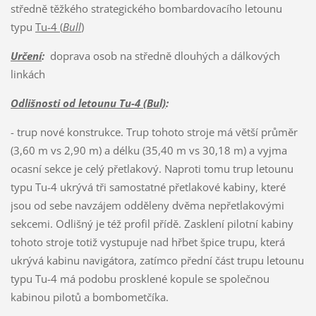
středně těžkého strategického bombardovacího letounu
typu
Tu-4 (
Bull
)
Určení
:
doprava osob na středně dlouhých a dálkových
linkách
Odlišnosti od letounu Tu-4 (Bul)
:
- trup nové konstrukce. Trup tohoto stroje má větší průměr
(3,60 m vs 2,90 m) a délku (35,40 m vs 30,18 m) a vyjma
ocasní sekce je celý přetlakový. Naproti tomu trup letounu
typu Tu-4 ukrývá tři samostatné přetlakové kabiny, které
jsou od sebe navzájem odděleny dvěma nepřetlakovými
sekcemi. Odlišný je též profil přídě. Zasklení pilotní kabiny
tohoto stroje totiž vystupuje nad hřbet špice trupu, která
ukrývá kabinu navigátora, zatímco přední část trupu letounu
typu Tu-4 má podobu prosklené kopule se společnou
kabinou pilotů a bombometčíka.